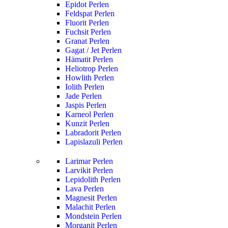
Epidot Perlen
Feldspat Perlen
Fluorit Perlen
Fuchsit Perlen
Granat Perlen
Gagat / Jet Perlen
Hämatit Perlen
Heliotrop Perlen
Howlith Perlen
Iolith Perlen
Jade Perlen
Jaspis Perlen
Karneol Perlen
Kunzit Perlen
Labradorit Perlen
Lapislazuli Perlen
Larimar Perlen
Larvikit Perlen
Lepidolith Perlen
Lava Perlen
Magnesit Perlen
Malachit Perlen
Mondstein Perlen
Morganit Perlen