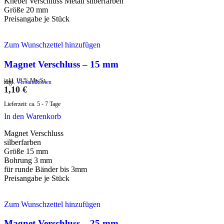
Knebel Verschluss Metall silberfarben
Größe 20 mm
Preisangabe je Stück
Zum Wunschzettel hinzufügen
Magnet Verschluss – 15 mm
inkl. 19 % MwSt.
zzgl.
Versandkosten
1,10
€
Lieferzeit:
ca. 5 - 7 Tage
In den Warenkorb
Magnet Verschluss
silberfarben
Größe 15 mm
Bohrung 3 mm
für runde Bänder bis 3mm
Preisangabe je Stück
Zum Wunschzettel hinzufügen
Magnet Verschluss – 25 mm