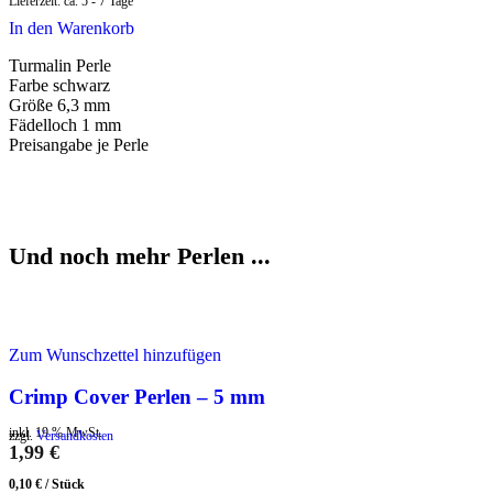
Lieferzeit:
ca. 5 - 7 Tage
In den Warenkorb
Turmalin Perle
Farbe schwarz
Größe 6,3 mm
Fädelloch 1 mm
Preisangabe je Perle
Und noch mehr Perlen ...
Zum Wunschzettel hinzufügen
Crimp Cover Perlen – 5 mm
inkl. 19 % MwSt.
zzgl.
Versandkosten
1,99
€
0,10
€
/
Stück