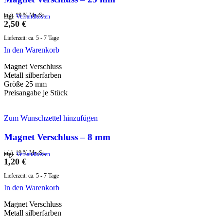
inkl. 19 % MwSt.
zzgl.
Versandkosten
2,50
€
Lieferzeit:
ca. 5 - 7 Tage
In den Warenkorb
Magnet Verschluss
Metall silberfarben
Größe 25 mm
Preisangabe je Stück
Zum Wunschzettel hinzufügen
Magnet Verschluss – 8 mm
inkl. 19 % MwSt.
zzgl.
Versandkosten
1,20
€
Lieferzeit:
ca. 5 - 7 Tage
In den Warenkorb
Magnet Verschluss
Metall silberfarben