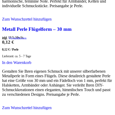
harmonische, feminine Note. Perfekt für Armbänder, Ketten und
individuelle Schmuckstücke. Preisangabe je Perle.
Zum Wunschzettel hinzufügen
Metall Perle Flügelform – 30 mm
inkl. 19 % MwSt.
zzgl.
Versandkosten
0,12
€
0,12
€
/
Perle
Lieferzeit:
ca. 5 - 7 Tage
In den Warenkorb
Gestalten Sie Ihren eigenen Schmuck mit unserer silberfarbenen
Metallperle in Form eines Flügels. Diese detailreich gestaltete Perle
hat eine Größe von 30 mm und ein Fädelloch von 1 mm, perfekt für
Halsketten, Armbänder oder Anhänger. Sie verleiht Ihren DIY-
Schmuckkreationen einen eleganten, himmlischen Touch und passt
zu verschiedenen Designs. Preisangabe je Perle.
Zum Wunschzettel hinzufügen