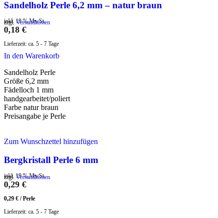
Sandelholz Perle 6,2 mm – natur braun
inkl. 19 % MwSt.
zzgl.
Versandkosten
0,18
€
Lieferzeit:
ca. 5 - 7 Tage
In den Warenkorb
Sandelholz Perle
Größe 6,2 mm
Fädelloch 1 mm
handgearbeitet/poliert
Farbe natur braun
Preisangabe je Perle
Zum Wunschzettel hinzufügen
Bergkristall Perle 6 mm
inkl. 19 % MwSt.
zzgl.
Versandkosten
0,29
€
0,29
€
/
Perle
Lieferzeit:
ca. 5 - 7 Tage