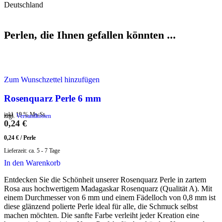
Deutschland
Perlen, die Ihnen gefallen könnten ...
Zum Wunschzettel hinzufügen
Rosenquarz Perle 6 mm
inkl. 19 % MwSt.
zzgl.
Versandkosten
0,24
€
0,24
€
/
Perle
Lieferzeit:
ca. 5 - 7 Tage
In den Warenkorb
Entdecken Sie die Schönheit unserer Rosenquarz Perle in zartem
Rosa aus hochwertigem Madagaskar Rosenquarz (Qualität A). Mit
einem Durchmesser von 6 mm und einem Fädelloch von 0,8 mm ist
diese glänzend polierte Perle ideal für alle, die Schmuck selbst
machen möchten. Die sanfte Farbe verleiht jeder Kreation eine