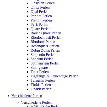
Obsidian Perlen
Onyx Perlen
Opal Perlen
Peridot Perlen
Prehnit Perlen
Pyrit Perlen
Quarz Perlen
Rauch Quarz Perlen
Rhodochrosit Perlen
Rhodonit Perlen
Rosenquarz Perlen
Rubin-Zoisit Perlen
Serpentin Perlen
Sodalith Perlen
Sonnenstein Perlen
Strangware
Tibet Perlen
Tigerauge & Falkenauge Perlen
Turmalin Perlen
Türkis Perlen
Unakit Perlen
Verschiedene Perlen
Verschiedene Perlen
Afrikanische Perlen