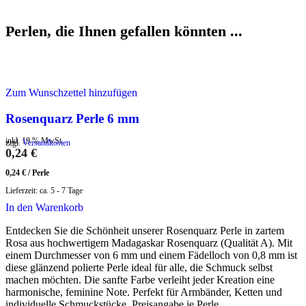
Perlen, die Ihnen gefallen könnten ...
Zum Wunschzettel hinzufügen
Rosenquarz Perle 6 mm
inkl. 19 % MwSt.
zzgl.
Versandkosten
0,24
€
0,24
€
/
Perle
Lieferzeit:
ca. 5 - 7 Tage
In den Warenkorb
Entdecken Sie die Schönheit unserer Rosenquarz Perle in zartem
Rosa aus hochwertigem Madagaskar Rosenquarz (Qualität A). Mit
einem Durchmesser von 6 mm und einem Fädelloch von 0,8 mm ist
diese glänzend polierte Perle ideal für alle, die Schmuck selbst
machen möchten. Die sanfte Farbe verleiht jeder Kreation eine
harmonische, feminine Note. Perfekt für Armbänder, Ketten und
individuelle Schmuckstücke. Preisangabe je Perle.