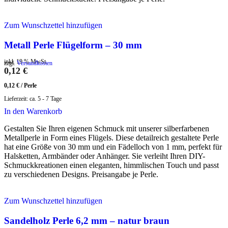
Zum Wunschzettel hinzufügen
Metall Perle Flügelform – 30 mm
inkl. 19 % MwSt.
zzgl.
Versandkosten
0,12
€
0,12
€
/
Perle
Lieferzeit:
ca. 5 - 7 Tage
In den Warenkorb
Gestalten Sie Ihren eigenen Schmuck mit unserer silberfarbenen
Metallperle in Form eines Flügels. Diese detailreich gestaltete Perle
hat eine Größe von 30 mm und ein Fädelloch von 1 mm, perfekt für
Halsketten, Armbänder oder Anhänger. Sie verleiht Ihren DIY-
Schmuckkreationen einen eleganten, himmlischen Touch und passt
zu verschiedenen Designs. Preisangabe je Perle.
Zum Wunschzettel hinzufügen
Sandelholz Perle 6,2 mm – natur braun