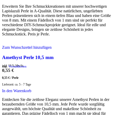
Erweitern Sie Ihre Schmuckkreationen mit unserer hochwertigen
Lapislazuli Perle in A-Qualität. Diese natürlichen, ungefärbten
Perlen präsentieren sich in einem tiefen Blau und haben eine Größe
von 8 mm. Mit einem Fädelloch von 1 mm sind sie perfekt für
verschiedene DIY-Schmuckprojekte geeignet. Ideal für edle und
elegante Designs, bringen sie zeitlose Schönheit in jedes
Schmuckstück. Preis je Perle.
Zum Wunschzettel hinzufügen
Amethyst Perle 10,5 mm
inkl. 19 % MwSt.
zzgl.
Versandkosten
0,55
€
0,55
€
/
Perle
Lieferzeit:
ca. 5 - 7 Tage
In den Warenkorb
Entdecken Sie die zeitlose Eleganz unserer Amethyst Perlen in der
bezaubernden Größe von 10,5 mm. Jede Perle wurde sorgfältig
ausgewählt, um höchste Qualität und makellose Schönheit zu
garantieren. Das präzise Fädelloch von 1 mm macht sie ideal für