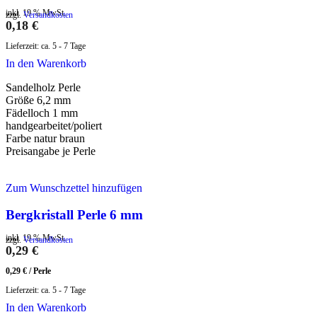
inkl. 19 % MwSt.
zzgl.
Versandkosten
0,18
€
Lieferzeit:
ca. 5 - 7 Tage
In den Warenkorb
Sandelholz Perle
Größe 6,2 mm
Fädelloch 1 mm
handgearbeitet/poliert
Farbe natur braun
Preisangabe je Perle
Zum Wunschzettel hinzufügen
Bergkristall Perle 6 mm
inkl. 19 % MwSt.
zzgl.
Versandkosten
0,29
€
0,29
€
/
Perle
Lieferzeit:
ca. 5 - 7 Tage
In den Warenkorb