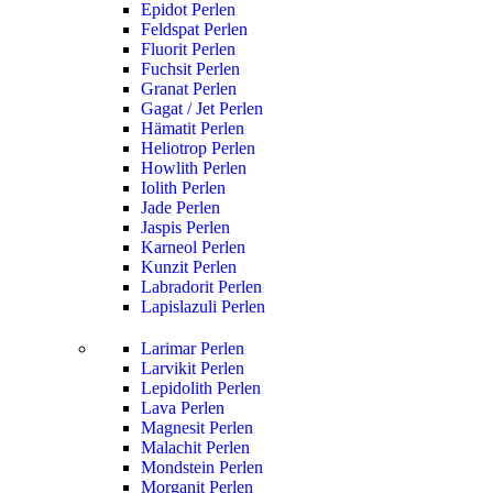
Epidot Perlen
Feldspat Perlen
Fluorit Perlen
Fuchsit Perlen
Granat Perlen
Gagat / Jet Perlen
Hämatit Perlen
Heliotrop Perlen
Howlith Perlen
Iolith Perlen
Jade Perlen
Jaspis Perlen
Karneol Perlen
Kunzit Perlen
Labradorit Perlen
Lapislazuli Perlen
Larimar Perlen
Larvikit Perlen
Lepidolith Perlen
Lava Perlen
Magnesit Perlen
Malachit Perlen
Mondstein Perlen
Morganit Perlen