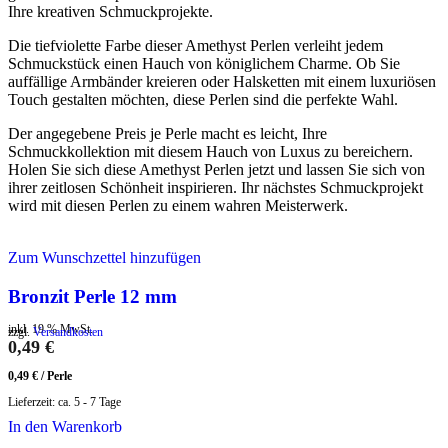
Ihre kreativen Schmuckprojekte.
Die tiefviolette Farbe dieser Amethyst Perlen verleiht jedem
Schmuckstück einen Hauch von königlichem Charme. Ob Sie
auffällige Armbänder kreieren oder Halsketten mit einem luxuriösen
Touch gestalten möchten, diese Perlen sind die perfekte Wahl.
Der angegebene Preis je Perle macht es leicht, Ihre
Schmuckkollektion mit diesem Hauch von Luxus zu bereichern.
Holen Sie sich diese Amethyst Perlen jetzt und lassen Sie sich von
ihrer zeitlosen Schönheit inspirieren. Ihr nächstes Schmuckprojekt
wird mit diesen Perlen zu einem wahren Meisterwerk.
Zum Wunschzettel hinzufügen
Bronzit Perle 12 mm
inkl. 19 % MwSt.
zzgl.
Versandkosten
0,49
€
0,49
€
/
Perle
Lieferzeit:
ca. 5 - 7 Tage
In den Warenkorb