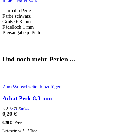
In den Warenkorb
Turmalin Perle
Farbe schwarz
Größe 6,3 mm
Fädelloch 1 mm
Preisangabe je Perle
Und noch mehr Perlen ...
Zum Wunschzettel hinzufügen
Achat Perle 8,3 mm
inkl. 19 % MwSt.
zzgl.
Versandkosten
0,20
€
0,20
€
/
Perle
Lieferzeit:
ca. 5 - 7 Tage