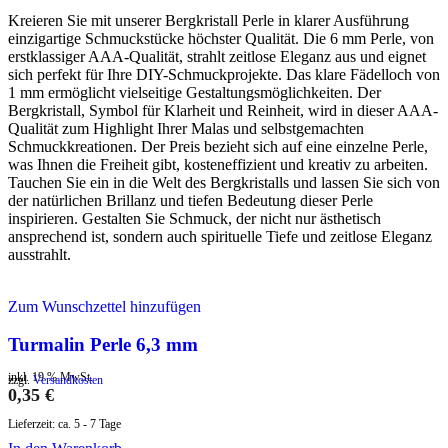
Kreieren Sie mit unserer Bergkristall Perle in klarer Ausführung
einzigartige Schmuckstücke höchster Qualität. Die 6 mm Perle, von
erstklassiger AAA-Qualität, strahlt zeitlose Eleganz aus und eignet
sich perfekt für Ihre DIY-Schmuckprojekte. Das klare Fädelloch von
1 mm ermöglicht vielseitige Gestaltungsmöglichkeiten. Der
Bergkristall, Symbol für Klarheit und Reinheit, wird in dieser AAA-
Qualität zum Highlight Ihrer Malas und selbstgemachten
Schmuckkreationen. Der Preis bezieht sich auf eine einzelne Perle,
was Ihnen die Freiheit gibt, kosteneffizient und kreativ zu arbeiten.
Tauchen Sie ein in die Welt des Bergkristalls und lassen Sie sich von
der natürlichen Brillanz und tiefen Bedeutung dieser Perle
inspirieren. Gestalten Sie Schmuck, der nicht nur ästhetisch
ansprechend ist, sondern auch spirituelle Tiefe und zeitlose Eleganz
ausstrahlt.
Zum Wunschzettel hinzufügen
Turmalin Perle 6,3 mm
inkl. 19 % MwSt.
zzgl.
Versandkosten
0,35
€
Lieferzeit:
ca. 5 - 7 Tage