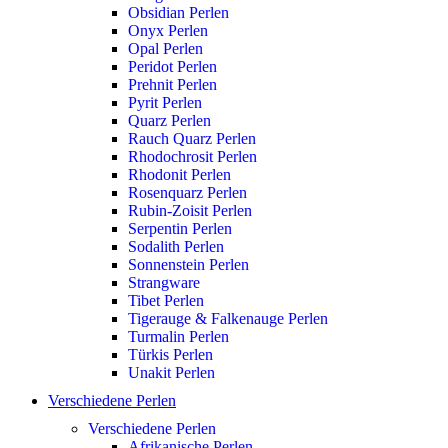
Obsidian Perlen
Onyx Perlen
Opal Perlen
Peridot Perlen
Prehnit Perlen
Pyrit Perlen
Quarz Perlen
Rauch Quarz Perlen
Rhodochrosit Perlen
Rhodonit Perlen
Rosenquarz Perlen
Rubin-Zoisit Perlen
Serpentin Perlen
Sodalith Perlen
Sonnenstein Perlen
Strangware
Tibet Perlen
Tigerauge & Falkenauge Perlen
Turmalin Perlen
Türkis Perlen
Unakit Perlen
Verschiedene Perlen
Verschiedene Perlen
Afrikanische Perlen