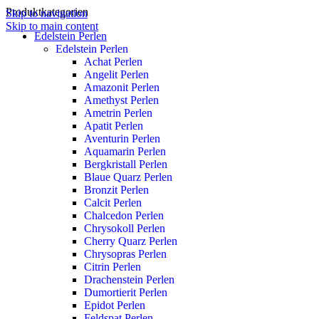
Produktkategorien
Skip to navigation
Skip to main content
Edelstein Perlen
Edelstein Perlen
Achat Perlen
Angelit Perlen
Amazonit Perlen
Amethyst Perlen
Ametrin Perlen
Apatit Perlen
Aventurin Perlen
Aquamarin Perlen
Bergkristall Perlen
Blaue Quarz Perlen
Bronzit Perlen
Calcit Perlen
Chalcedon Perlen
Chrysokoll Perlen
Cherry Quarz Perlen
Chrysopras Perlen
Citrin Perlen
Drachenstein Perlen
Dumortierit Perlen
Epidot Perlen
Feldspat Perlen