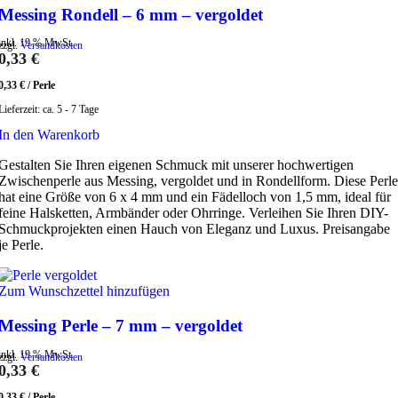
Messing Rondell – 6 mm – vergoldet
inkl. 19 % MwSt.
zzgl.
Versandkosten
0,33
€
0,33
€
/
Perle
Lieferzeit:
ca. 5 - 7 Tage
In den Warenkorb
Gestalten Sie Ihren eigenen Schmuck mit unserer hochwertigen
Zwischenperle aus Messing, vergoldet und in Rondellform. Diese Perle
hat eine Größe von 6 x 4 mm und ein Fädelloch von 1,5 mm, ideal für
feine Halsketten, Armbänder oder Ohrringe. Verleihen Sie Ihren DIY-
Schmuckprojekten einen Hauch von Eleganz und Luxus. Preisangabe
je Perle.
Zum Wunschzettel hinzufügen
Messing Perle – 7 mm – vergoldet
inkl. 19 % MwSt.
zzgl.
Versandkosten
0,33
€
0,33
€
/
Perle