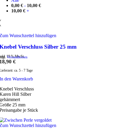
Alle
0,00
€
-
10,00
€
10,00
€
+
Zum Wunschzettel hinzufügen
Knebel Verschluss Silber 25 mm
inkl. 19 % MwSt.
zzgl.
Versandkosten
18,90
€
Lieferzeit:
ca. 5 - 7 Tage
In den Warenkorb
Knebel Verschluss
Karen Hill Silber
gehämmert
Größe 25 mm
Preisangabe je Stück
Zum Wunschzettel hinzufügen