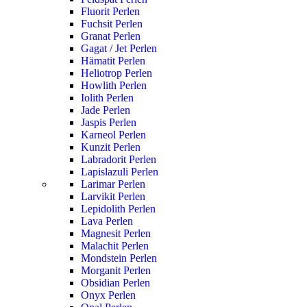
Fluorit Perlen
Fuchsit Perlen
Granat Perlen
Gagat / Jet Perlen
Hämatit Perlen
Heliotrop Perlen
Howlith Perlen
Iolith Perlen
Jade Perlen
Jaspis Perlen
Karneol Perlen
Kunzit Perlen
Labradorit Perlen
Lapislazuli Perlen
Larimar Perlen
Larvikit Perlen
Lepidolith Perlen
Lava Perlen
Magnesit Perlen
Malachit Perlen
Mondstein Perlen
Morganit Perlen
Obsidian Perlen
Onyx Perlen