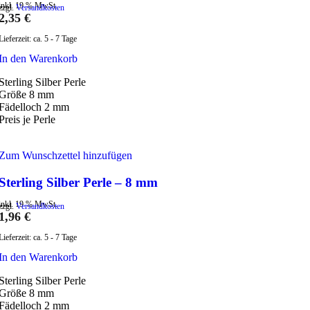
inkl. 19 % MwSt.
zzgl.
Versandkosten
2,35
€
Lieferzeit:
ca. 5 - 7 Tage
In den Warenkorb
Sterling Silber Perle
Größe 8 mm
Fädelloch 2 mm
Preis je Perle
Zum Wunschzettel hinzufügen
Sterling Silber Perle – 8 mm
inkl. 19 % MwSt.
zzgl.
Versandkosten
1,96
€
Lieferzeit:
ca. 5 - 7 Tage
In den Warenkorb
Sterling Silber Perle
Größe 8 mm
Fädelloch 2 mm