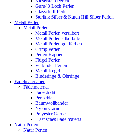
Kieselstein Perlen
Guru/ 3-Loch Perlen
Glasschliff Perlen
Sterling Silber & Karen Hill Silber Perlen
Metall Perlen
Metall Perlen
Metall Perlen versilbert
Metall Perlen silberfarben
Metall Perlen goldfarben
Crimp Perlen
Perlen Kappen
Flügel Perlen
Verbinder Perlen
Metall Kegel
Binderinge & Ohrringe
Fädelmaterialien
Fädelmaterial
Fädeldraht
Perlseiden
Baumwollbänder
Nylon Garne
Polyester Garne
Elastisches Fädelmaterial
Natur Perlen
Natur Perlen