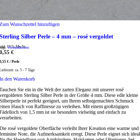
Zum Wunschzettel hinzufügen
Sterling Silber Perle – 4 mm – rosé vergoldet
inkl. 19 % MwSt.
zzgl.
Versandkosten
0,55
€
0,55
€
/
Perle
Lieferzeit:
ca. 5 - 7 Tage
In den Warenkorb
Tauchen Sie ein in die Welt der zarten Eleganz mit unserer rosé
vergoldeten Sterling Silber Perle in der Größe 4 mm. Diese edle kleine
Silberperle ist perfekt geeignet, um Ihrem selbstgemachten Schmuck
einen Hauch von Raffinesse zu verleihen. Mit einem großzügigen
Fädelloch von 1,5 mm ist sie besonders vielseitig und einfach zu
verarbeiten.
Die rosé vergoldete Oberfläche verleiht Ihrer Kreation eine warme und
feminine Note, die Aufmerksamkeit erregt. Diese Perle eignet sich ideal
für die Herstellung von Armbändern, Halsketten oder Ohrringen, bei