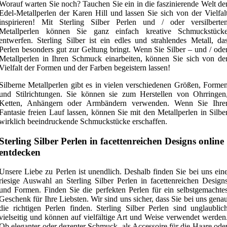
Worauf warten Sie noch? Tauchen Sie ein in die faszinierende Welt de
Edel-Metallperlen der Karen Hill und lassen Sie sich von der Vielfal
inspirieren! Mit Sterling Silber Perlen und / oder versilberte
Metallperlen können Sie ganz einfach kreative Schmuckstück
entwerfen. Sterling Silber ist ein edles und strahlendes Metall, da
Perlen besonders gut zur Geltung bringt. Wenn Sie Silber – und / ode
Metallperlen in Ihren Schmuck einarbeiten, können Sie sich von de
Vielfalt der Formen und der Farben begeistern lassen!
Silberne Metallperlen gibt es in vielen verschiedenen Größen, Forme
und Stilrichtungen. Sie können sie zum Herstellen von Ohrringen
Ketten, Anhängern oder Armbändern verwenden. Wenn Sie Ihre
Fantasie freien Lauf lassen, können Sie mit den Metallperlen in Silbe
wirklich beeindruckende Schmuckstücke erschaffen.
Sterling Silber Perlen in facettenreichen Designs online
entdecken
Unsere Liebe zu Perlen ist unendlich. Deshalb finden Sie bei uns ein
riesige Auswahl an Sterling Silber Perlen in facettenreichen Design
und Formen. Finden Sie die perfekten Perlen für ein selbstgemachte
Geschenk für Ihre Liebsten. Wir sind uns sicher, dass Sie bei uns gena
die richtigen Perlen finden. Sterling Silber Perlen sind unglaublic
vielseitig und können auf vielfältige Art und Weise verwendet werden
Ob eleganter oder dezenter Schmuck, als Accessoire für die Haare ode