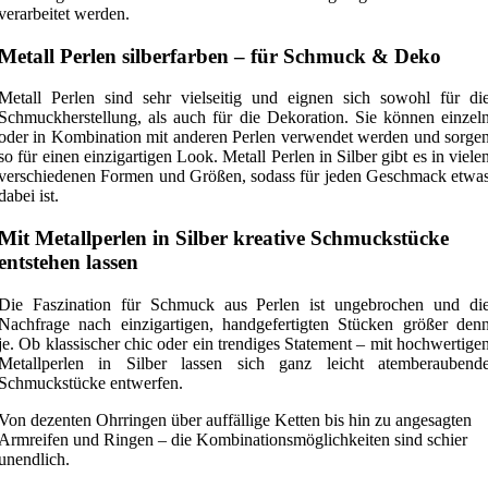
verarbeitet werden.
Metall Perlen silberfarben – für Schmuck & Deko
Metall Perlen sind sehr vielseitig und eignen sich sowohl für di
Schmuckherstellung, als auch für die Dekoration. Sie können einzel
oder in Kombination mit anderen Perlen verwendet werden und sorge
so für einen einzigartigen Look. Metall Perlen in Silber gibt es in viele
verschiedenen Formen und Größen, sodass für jeden Geschmack etwa
dabei ist.
Mit Metallperlen in Silber kreative Schmuckstücke
entstehen lassen
Die Faszination für Schmuck aus Perlen ist ungebrochen und di
Nachfrage nach einzigartigen, handgefertigten Stücken größer den
je. Ob klassischer chic oder ein trendiges Statement – mit hochwertige
Metallperlen in Silber lassen sich ganz leicht atemberaubend
Schmuckstücke entwerfen.
Von dezenten Ohrringen über auffällige Ketten bis hin zu angesagten
Armreifen und Ringen – die Kombinationsmöglichkeiten sind schier
unendlich.