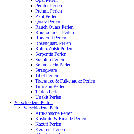
Opal Perlen
Peridot Perlen
Prehnit Perlen
Pyrit Perlen
Quarz Perlen
Rauch Quarz Perlen
Rhodochrosit Perlen
Rhodonit Perlen
Rosenquarz Perlen
Rubin-Zoisit Perlen
Serpentin Perlen
Sodalith Perlen
Sonnenstein Perlen
Strangware
Tibet Perlen
Tigerauge & Falkenauge Perlen
Turmalin Perlen
Türkis Perlen
Unakit Perlen
Verschiedene Perlen
Verschiedene Perlen
Afrikanische Perlen
Kashmiri & Emaille Perlen
Kazuri Perlen
Keramik Perlen