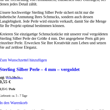
denen jedes Detail zählt.
Unsere hochwertige Sterling Silber Perle sichert nicht nur die
ästhetische Anmutung Ihres Schmucks, sondern auch dessen
Langlebigkeit. Jede Perle wird einzeln verkauft, damit Sie die Menge
für Ihr Projekt optimal bestimmen können.
Kreieren Sie einzigartige Schmuckstücke mit unserer rosé vergoldeten
Sterling Silber Perle der Größe 4 mm. Der angegebene Preis gilt pro
einzelner Perle. Erwecken Sie Ihre Kreativität zum Leben und setzen
Sie auf zeitlose Eleganz.
Zum Wunschzettel hinzufügen
Sterling Silber Perle – 4 mm – vergoldet
inkl. 19 % MwSt.
zzgl.
Versandkosten
0,55
€
0,55
€
/
Perle
Lieferzeit:
ca. 5 - 7 Tage
In den Warenkorb