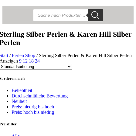
Products
search
Sterling Silber Perlen & Karen Hill Silber
Perlen
Start
/
Perlen Shop
/
Sterling Silber Perlen & Karen Hill Silber Perlen
Anzeigen
9
12
18
24
Sortieren nach
Beliebtheit
Durchschnittliche Bewertung
Neuheit
Preis: niedrig bis hoch
Preis: hoch bis niedrig
Preisfilter