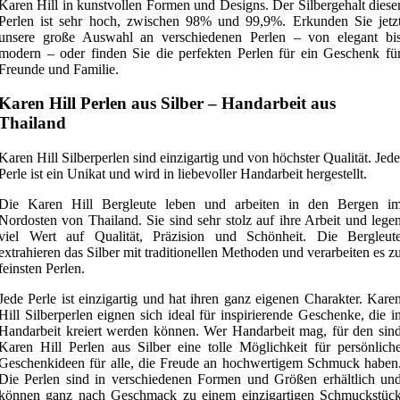
Karen Hill in kunstvollen Formen und Designs. Der Silbergehalt diese
Perlen ist sehr hoch, zwischen 98% und 99,9%. Erkunden Sie jetz
unsere große Auswahl an verschiedenen Perlen – von elegant bi
modern – oder finden Sie die perfekten Perlen für ein Geschenk fü
Freunde und Familie.
Karen Hill Perlen aus Silber – Handarbeit aus
Thailand
Karen Hill Silberperlen sind einzigartig und von höchster Qualität. Jede
Perle ist ein Unikat und wird in liebevoller Handarbeit hergestellt.
Die Karen Hill Bergleute leben und arbeiten in den Bergen i
Nordosten von Thailand. Sie sind sehr stolz auf ihre Arbeit und lege
viel Wert auf Qualität, Präzision und Schönheit. Die Bergleut
extrahieren das Silber mit traditionellen Methoden und verarbeiten es z
feinsten Perlen.
Jede Perle ist einzigartig und hat ihren ganz eigenen Charakter. Kare
Hill Silberperlen eignen sich ideal für inspirierende Geschenke, die i
Handarbeit kreiert werden können. Wer Handarbeit mag, für den sin
Karen Hill Perlen aus Silber eine tolle Möglichkeit für persönlich
Geschenkideen für alle, die Freude an hochwertigem Schmuck haben
Die Perlen sind in verschiedenen Formen und Größen erhältlich un
können ganz nach Geschmack zu einem einzigartigen Schmuckstüc