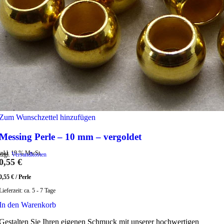
Zum Wunschzettel hinzufügen
Messing Perle – 10 mm – vergoldet
inkl. 19 % MwSt.
zzgl.
Versandkosten
0,55
€
0,55
€
/
Perle
Lieferzeit:
ca. 5 - 7 Tage
In den Warenkorb
Gestalten Sie Ihren eigenen Schmuck mit unserer hochwertigen