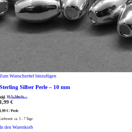
Zum Wunschzettel hinzufügen
Sterling Silber Perle – 10 mm
inkl. 19 % MwSt.
zzgl.
Versandkosten
1,99
€
1,99
€
/
Perle
Lieferzeit:
ca. 5 - 7 Tage
In den Warenkorb