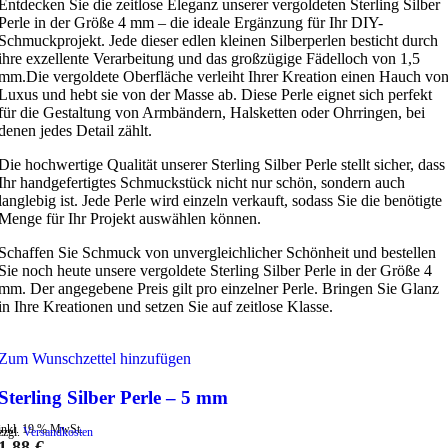
Entdecken Sie die zeitlose Eleganz unserer vergoldeten Sterling Silber
Perle in der Größe 4 mm – die ideale Ergänzung für Ihr DIY-
Schmuckprojekt. Jede dieser edlen kleinen Silberperlen besticht durch
ihre exzellente Verarbeitung und das großzügige Fädelloch von 1,5
mm.Die vergoldete Oberfläche verleiht Ihrer Kreation einen Hauch vo
Luxus und hebt sie von der Masse ab. Diese Perle eignet sich perfekt
für die Gestaltung von Armbändern, Halsketten oder Ohrringen, bei
denen jedes Detail zählt.
Die hochwertige Qualität unserer Sterling Silber Perle stellt sicher, dass
Ihr handgefertigtes Schmuckstück nicht nur schön, sondern auch
langlebig ist. Jede Perle wird einzeln verkauft, sodass Sie die benötigte
Menge für Ihr Projekt auswählen können.
Schaffen Sie Schmuck von unvergleichlicher Schönheit und bestellen
Sie noch heute unsere vergoldete Sterling Silber Perle in der Größe 4
mm. Der angegebene Preis gilt pro einzelner Perle. Bringen Sie Glanz
in Ihre Kreationen und setzen Sie auf zeitlose Klasse.
Zum Wunschzettel hinzufügen
Sterling Silber Perle – 5 mm
inkl. 19 % MwSt.
zzgl.
Versandkosten
1,88
€