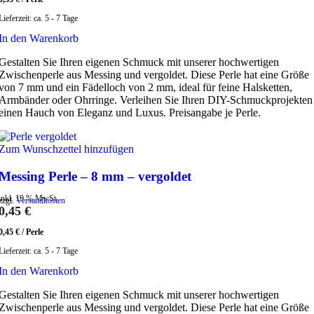
Lieferzeit:
ca. 5 - 7 Tage
In den Warenkorb
Gestalten Sie Ihren eigenen Schmuck mit unserer hochwertigen
Zwischenperle aus Messing und vergoldet. Diese Perle hat eine Größe
von 7 mm und ein Fädelloch von 2 mm, ideal für feine Halsketten,
Armbänder oder Ohrringe. Verleihen Sie Ihren DIY-Schmuckprojekten
einen Hauch von Eleganz und Luxus. Preisangabe je Perle.
Zum Wunschzettel hinzufügen
Messing Perle – 8 mm – vergoldet
inkl. 19 % MwSt.
zzgl.
Versandkosten
0,45
€
0,45
€
/
Perle
Lieferzeit:
ca. 5 - 7 Tage
In den Warenkorb
Gestalten Sie Ihren eigenen Schmuck mit unserer hochwertigen
Zwischenperle aus Messing und vergoldet. Diese Perle hat eine Größe