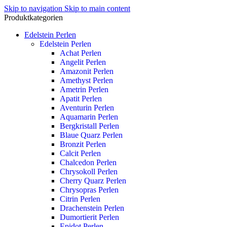
Skip to navigation
Skip to main content
Produktkategorien
Edelstein Perlen
Edelstein Perlen
Achat Perlen
Angelit Perlen
Amazonit Perlen
Amethyst Perlen
Ametrin Perlen
Apatit Perlen
Aventurin Perlen
Aquamarin Perlen
Bergkristall Perlen
Blaue Quarz Perlen
Bronzit Perlen
Calcit Perlen
Chalcedon Perlen
Chrysokoll Perlen
Cherry Quarz Perlen
Chrysopras Perlen
Citrin Perlen
Drachenstein Perlen
Dumortierit Perlen
Epidot Perlen