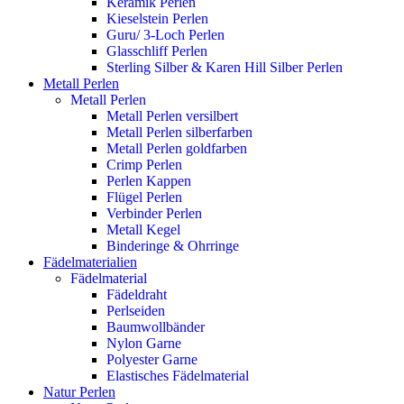
Keramik Perlen
Kieselstein Perlen
Guru/ 3-Loch Perlen
Glasschliff Perlen
Sterling Silber & Karen Hill Silber Perlen
Metall Perlen
Metall Perlen
Metall Perlen versilbert
Metall Perlen silberfarben
Metall Perlen goldfarben
Crimp Perlen
Perlen Kappen
Flügel Perlen
Verbinder Perlen
Metall Kegel
Binderinge & Ohrringe
Fädelmaterialien
Fädelmaterial
Fädeldraht
Perlseiden
Baumwollbänder
Nylon Garne
Polyester Garne
Elastisches Fädelmaterial
Natur Perlen