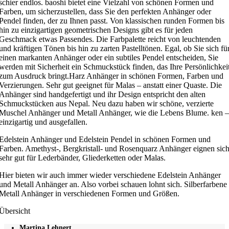
schier endlos. baoshi bietet eine Vielzahl von schönen Formen und
Farben, um sicherzustellen, dass Sie den perfekten Anhänger oder
Pendel finden, der zu Ihnen passt. Von klassischen runden Formen bis
hin zu einzigartigen geometrischen Designs gibt es für jeden
Geschmack etwas Passendes. Die Farbpalette reicht von leuchtenden
und kräftigen Tönen bis hin zu zarten Pastelltönen. Egal, ob Sie sich fü
einen markanten Anhänger oder ein subtiles Pendel entscheiden, Sie
werden mit Sicherheit ein Schmuckstück finden, das Ihre Persönlichkei
zum Ausdruck bringt.Harz Anhänger in schönen Formen, Farben und
Verzierungen. Sehr gut geeignet für Malas – anstatt einer Quaste. Die
Anhänger sind handgefertigt und ihr Design entspricht den alten
Schmuckstücken aus Nepal. Neu dazu haben wir schöne, verzierte
Muschel Anhänger und Metall Anhänger, wie die Lebens Blume. ken –
einzigartig und ausgefallen.
Edelstein Anhänger und Edelstein Pendel in schönen Formen und
Farben. Amethyst-, Bergkristall- und Rosenquarz Anhänger eignen sic
sehr gut für Lederbänder, Gliederketten oder Malas.
Hier bieten wir auch immer wieder verschiedene Edelstein Anhänger
und Metall Anhänger an. Also vorbei schauen lohnt sich. Silberfarbene
Metall Anhänger in verschiedenen Formen und Größen.
Übersicht
Martina Lehnert