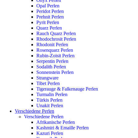
Onyx Perlen
Opal Perlen
Peridot Perlen
Prehnit Perlen
Pyrit Perlen
Quarz Perlen
Rauch Quarz Perlen
Rhodochrosit Perlen
Rhodonit Perlen
Rosenquarz Perlen
Rubin-Zoisit Perlen
Serpentin Perlen
Sodalith Perlen
Sonnenstein Perlen
Strangware
Tibet Perlen
Tigerauge & Falkenauge Perlen
Turmalin Perlen
Türkis Perlen
Unakit Perlen
Verschiedene Perlen
Verschiedene Perlen
Afrikanische Perlen
Kashmiri & Emaille Perlen
Kazuri Perlen