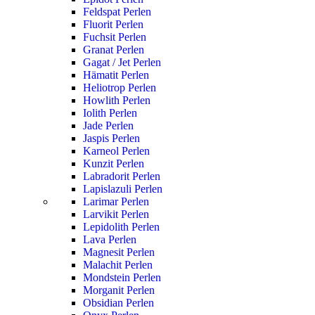
Feldspat Perlen
Fluorit Perlen
Fuchsit Perlen
Granat Perlen
Gagat / Jet Perlen
Hämatit Perlen
Heliotrop Perlen
Howlith Perlen
Iolith Perlen
Jade Perlen
Jaspis Perlen
Karneol Perlen
Kunzit Perlen
Labradorit Perlen
Lapislazuli Perlen
Larimar Perlen
Larvikit Perlen
Lepidolith Perlen
Lava Perlen
Magnesit Perlen
Malachit Perlen
Mondstein Perlen
Morganit Perlen
Obsidian Perlen