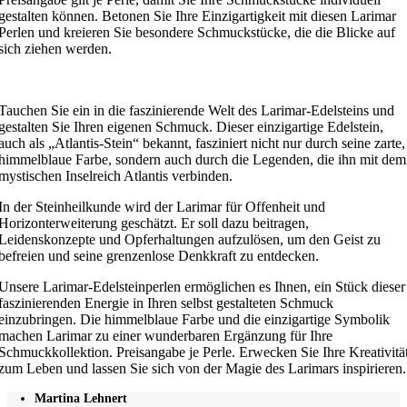
gestalten können. Betonen Sie Ihre Einzigartigkeit mit diesen Larimar
Perlen und kreieren Sie besondere Schmuckstücke, die die Blicke auf
sich ziehen werden.
Tauchen Sie ein in die faszinierende Welt des Larimar-Edelsteins und
gestalten Sie Ihren eigenen Schmuck. Dieser einzigartige Edelstein,
auch als „Atlantis-Stein“ bekannt, fasziniert nicht nur durch seine zarte,
himmelblaue Farbe, sondern auch durch die Legenden, die ihn mit dem
mystischen Inselreich Atlantis verbinden.
In der Steinheilkunde wird der Larimar für Offenheit und
Horizonterweiterung geschätzt. Er soll dazu beitragen,
Leidenskonzepte und Opferhaltungen aufzulösen, um den Geist zu
befreien und seine grenzenlose Denkkraft zu entdecken.
Unsere Larimar-Edelsteinperlen ermöglichen es Ihnen, ein Stück dieser
faszinierenden Energie in Ihren selbst gestalteten Schmuck
einzubringen. Die himmelblaue Farbe und die einzigartige Symbolik
machen Larimar zu einer wunderbaren Ergänzung für Ihre
Schmuckkollektion. Preisangabe je Perle. Erwecken Sie Ihre Kreativitä
zum Leben und lassen Sie sich von der Magie des Larimars inspirieren.
Martina Lehnert