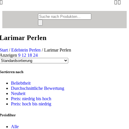
Products
search
Larimar Perlen
Start
/
Edelstein Perlen
/
Larimar Perlen
Anzeigen
9
12
18
24
Sortieren nach
Beliebtheit
Durchschnittliche Bewertung
Neuheit
Preis: niedrig bis hoch
Preis: hoch bis niedrig
Preisfilter
Alle