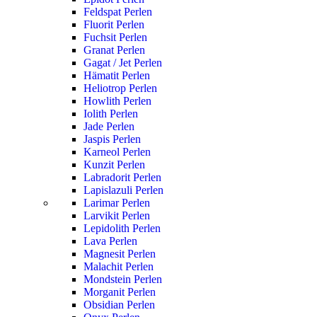
Feldspat Perlen
Fluorit Perlen
Fuchsit Perlen
Granat Perlen
Gagat / Jet Perlen
Hämatit Perlen
Heliotrop Perlen
Howlith Perlen
Iolith Perlen
Jade Perlen
Jaspis Perlen
Karneol Perlen
Kunzit Perlen
Labradorit Perlen
Lapislazuli Perlen
Larimar Perlen
Larvikit Perlen
Lepidolith Perlen
Lava Perlen
Magnesit Perlen
Malachit Perlen
Mondstein Perlen
Morganit Perlen
Obsidian Perlen