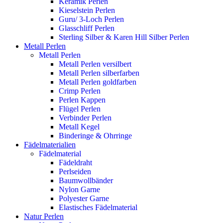
Keramik Perlen
Kieselstein Perlen
Guru/ 3-Loch Perlen
Glasschliff Perlen
Sterling Silber & Karen Hill Silber Perlen
Metall Perlen
Metall Perlen
Metall Perlen versilbert
Metall Perlen silberfarben
Metall Perlen goldfarben
Crimp Perlen
Perlen Kappen
Flügel Perlen
Verbinder Perlen
Metall Kegel
Binderinge & Ohrringe
Fädelmaterialien
Fädelmaterial
Fädeldraht
Perlseiden
Baumwollbänder
Nylon Garne
Polyester Garne
Elastisches Fädelmaterial
Natur Perlen