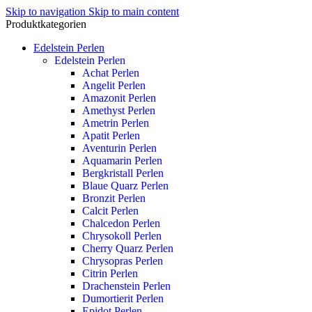
Skip to navigation
Skip to main content
Produktkategorien
Edelstein Perlen
Edelstein Perlen
Achat Perlen
Angelit Perlen
Amazonit Perlen
Amethyst Perlen
Ametrin Perlen
Apatit Perlen
Aventurin Perlen
Aquamarin Perlen
Bergkristall Perlen
Blaue Quarz Perlen
Bronzit Perlen
Calcit Perlen
Chalcedon Perlen
Chrysokoll Perlen
Cherry Quarz Perlen
Chrysopras Perlen
Citrin Perlen
Drachenstein Perlen
Dumortierit Perlen
Epidot Perlen