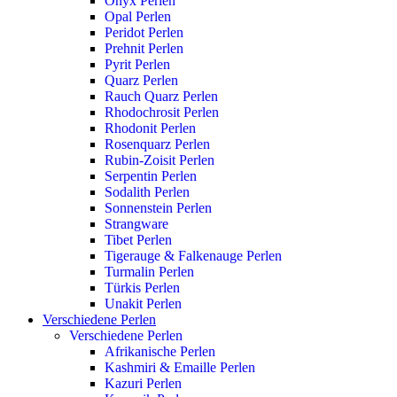
Onyx Perlen
Opal Perlen
Peridot Perlen
Prehnit Perlen
Pyrit Perlen
Quarz Perlen
Rauch Quarz Perlen
Rhodochrosit Perlen
Rhodonit Perlen
Rosenquarz Perlen
Rubin-Zoisit Perlen
Serpentin Perlen
Sodalith Perlen
Sonnenstein Perlen
Strangware
Tibet Perlen
Tigerauge & Falkenauge Perlen
Turmalin Perlen
Türkis Perlen
Unakit Perlen
Verschiedene Perlen
Verschiedene Perlen
Afrikanische Perlen
Kashmiri & Emaille Perlen
Kazuri Perlen