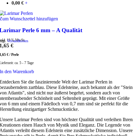
0,00
€
+
Zum Wunschzettel hinzufügen
Larimar Perle 6 mm – A Qualität
inkl. 19 % MwSt.
zzgl.
Versandkosten
1,65
€
1,65
€
/
Perle
Lieferzeit:
ca. 5 - 7 Tage
In den Warenkorb
Entdecken Sie die faszinierende Welt der Larimar Perlen in
bezauberndem zartblau. Diese Edelsteine, auch bekannt als der "Stein
von Atlantis", sind nicht nur äußerst begehrt, sondern auch von
atemberaubender Schönheit und Seltenheit geprägt. Mit einer Größe
von 6 mm und einem Fädelloch von 0,7 mm sind sie perfekt für die
Herstellung einzigartiger Schmuckstücke.
Unsere Larimar Perlen sind von höchster Qualität und verleihen Ihren
Kreationen einen Hauch von Mystik und Eleganz. Die Legende von
Atlantis verleiht diesem Edelstein eine zusätzliche Dimension. Unsere
Preisangabe gilt je Perle, damit Sie Ihre Schmuckstücke individuell