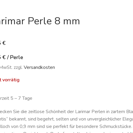
rimar Perle 8 mm
5
€
5
€
/
Perle
 MwSt. zzgl.
Versandkosten
t vorrätig
erzeit 5 – 7 Tage
ecken Sie die zeitlose Schönheit der Larimar Perlen in zartem Bla
ntis“ bekannt, sind begehrt, selten und von unvergleichlicher El
lloch von 0,9 mm sind sie perfekt für besondere Schmuckstücke. 