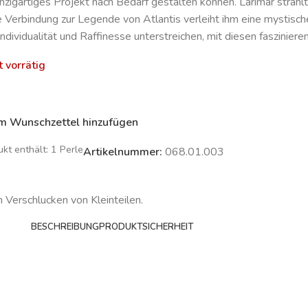
einzigartiges Projekt nach Bedarf gestalten können. Larimar strah
e Verbindung zur Legende von Atlantis verleiht ihm eine mystisc
Individualität und Raffinesse unterstreichen, mit diesen faszinier
t vorrätig
m Wunschzettel hinzufügen
kt enthält: 1
Perle
Artikelnummer:
068.01.003
m Verschlucken von Kleinteilen.
BESCHREIBUNG
PRODUKTSICHERHEIT