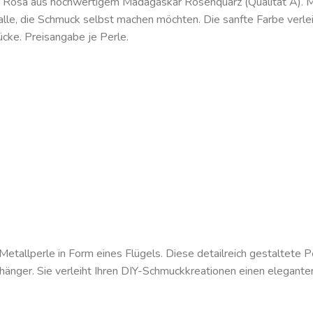
em Rosa aus hochwertigem Madagaskar Rosenquarz (Qualität A).
 alle, die Schmuck selbst machen möchten. Die sanfte Farbe verlei
cke. Preisangabe je Perle.
Metallperle in Form eines Flügels. Diese detailreich gestaltete 
änger. Sie verleiht Ihren DIY-Schmuckkreationen einen elegante