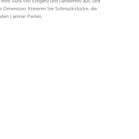
lt eine Aura von Eleganz und Geheimnis aus, und
he Dimension. Kreieren Sie Schmuckstücke, die
enden Larimar Perlen.