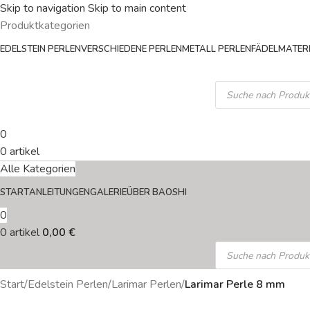
Skip to navigation
Skip to main content
Produktkategorien
EDELSTEIN PERLEN
VERSCHIEDENE PERLEN
METALL PERLEN
FÄDELMATERI
0
0
artikel
Alle Kategorien
START
ANLEITUNGEN
GALERIE
ÜBER BAOSHI
0
0
artikel
0,00
€
Start
/
Edelstein Perlen
/
Larimar Perlen
/
Larimar Perle 8 mm