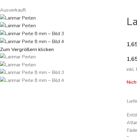
Ausverkauft
La
1,6
Zum Vergrößern klicken
1,6
inkl.
Nich
Lief
Entd
Atla
Fäde