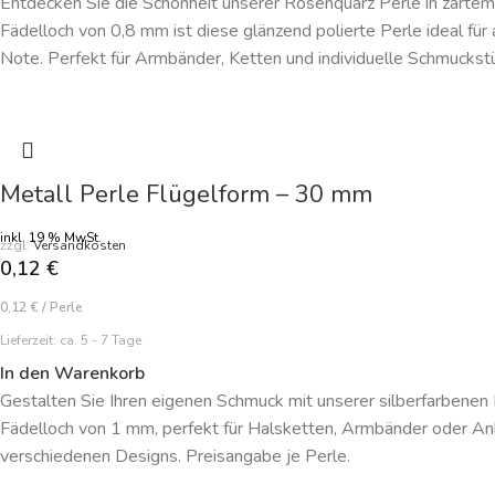
Entdecken Sie die Schönheit unserer Rosenquarz Perle in zart
Fädelloch von 0,8 mm ist diese glänzend polierte Perle ideal für
Note. Perfekt für Armbänder, Ketten und individuelle Schmuckstü
Metall Perle Flügelform – 30 mm
inkl. 19 % MwSt.
zzgl.
Versandkosten
0,12
€
0,12
€
/
Perle
Lieferzeit:
ca. 5 - 7 Tage
In den Warenkorb
Gestalten Sie Ihren eigenen Schmuck mit unserer silberfarbenen 
Fädelloch von 1 mm, perfekt für Halsketten, Armbänder oder Anh
verschiedenen Designs. Preisangabe je Perle.