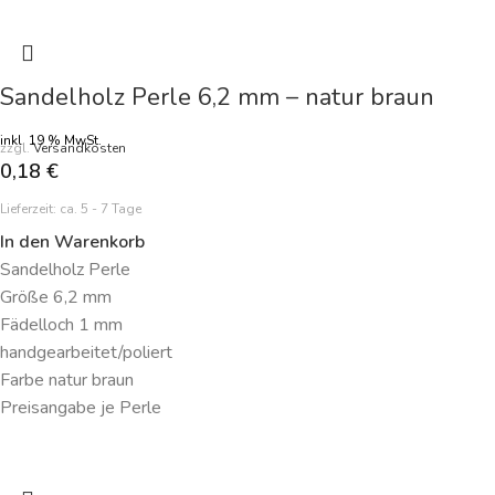
Sandelholz Perle 6,2 mm – natur braun
inkl. 19 % MwSt.
zzgl.
Versandkosten
0,18
€
Lieferzeit:
ca. 5 - 7 Tage
In den Warenkorb
Sandelholz Perle
Größe 6,2 mm
Fädelloch 1 mm
handgearbeitet/poliert
Farbe natur braun
Preisangabe je Perle