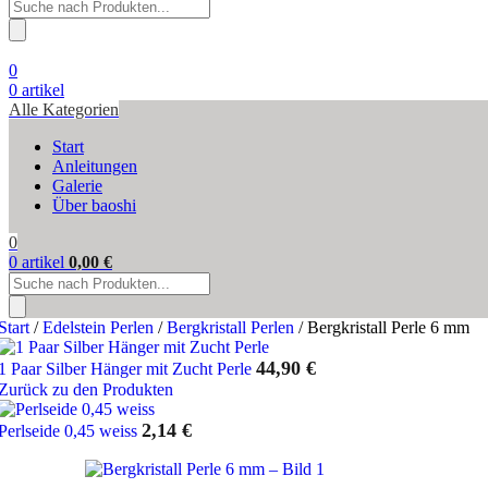
Products
search
0
0
artikel
Alle Kategorien
Start
Anleitungen
Galerie
Über baoshi
0
0
artikel
0,00
€
Products
search
Start
/
Edelstein Perlen
/
Bergkristall Perlen
/
Bergkristall Perle 6 mm
44,90
€
1 Paar Silber Hänger mit Zucht Perle
Zurück zu den Produkten
2,14
€
Perlseide 0,45 weiss