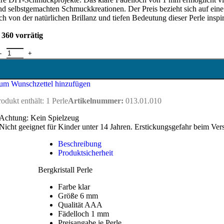
nd selbstgemachten Schmuckkreationen. Der Preis bezieht sich auf eine ei
ich von der natürlichen Brillanz und tiefen Bedeutung dieser Perle inspir
360 vorrätig
ergkristall Perle 6 mm Menge
um Wunschzettel hinzufügen
rodukt enthält: 1
Perle
Artikelnummer:
013.01.010
Achtung: Kein Spielzeug
Nicht geeignet für Kinder unter 14 Jahren. Erstickungsgefahr beim Ver
Beschreibung
Produktsicherheit
Bergkristall Perle
Farbe klar
Größe 6 mm
Qualität AAA
Fädelloch 1 mm
Preisangabe je Perle