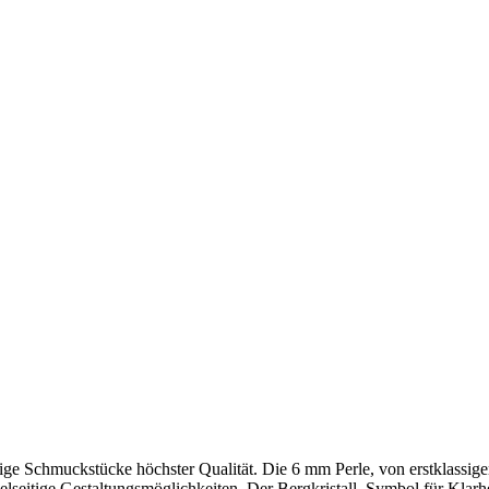
tige Schmuckstücke höchster Qualität. Die 6 mm Perle, von erstklassiger
seitige Gestaltungsmöglichkeiten. Der Bergkristall, Symbol für Klarhe