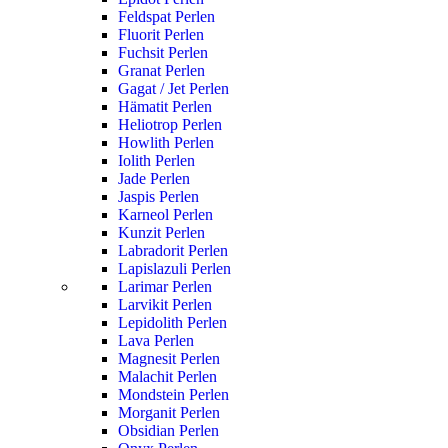
Feldspat Perlen
Fluorit Perlen
Fuchsit Perlen
Granat Perlen
Gagat / Jet Perlen
Hämatit Perlen
Heliotrop Perlen
Howlith Perlen
Iolith Perlen
Jade Perlen
Jaspis Perlen
Karneol Perlen
Kunzit Perlen
Labradorit Perlen
Lapislazuli Perlen
Larimar Perlen
Larvikit Perlen
Lepidolith Perlen
Lava Perlen
Magnesit Perlen
Malachit Perlen
Mondstein Perlen
Morganit Perlen
Obsidian Perlen