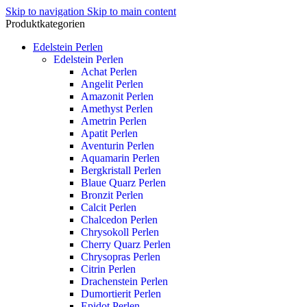
Skip to navigation
Skip to main content
Produktkategorien
Edelstein Perlen
Edelstein Perlen
Achat Perlen
Angelit Perlen
Amazonit Perlen
Amethyst Perlen
Ametrin Perlen
Apatit Perlen
Aventurin Perlen
Aquamarin Perlen
Bergkristall Perlen
Blaue Quarz Perlen
Bronzit Perlen
Calcit Perlen
Chalcedon Perlen
Chrysokoll Perlen
Cherry Quarz Perlen
Chrysopras Perlen
Citrin Perlen
Drachenstein Perlen
Dumortierit Perlen
Epidot Perlen