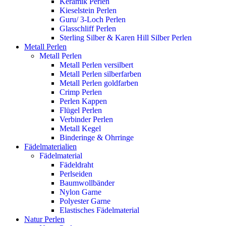
Keramik Perlen
Kieselstein Perlen
Guru/ 3-Loch Perlen
Glasschliff Perlen
Sterling Silber & Karen Hill Silber Perlen
Metall Perlen
Metall Perlen
Metall Perlen versilbert
Metall Perlen silberfarben
Metall Perlen goldfarben
Crimp Perlen
Perlen Kappen
Flügel Perlen
Verbinder Perlen
Metall Kegel
Binderinge & Ohrringe
Fädelmaterialien
Fädelmaterial
Fädeldraht
Perlseiden
Baumwollbänder
Nylon Garne
Polyester Garne
Elastisches Fädelmaterial
Natur Perlen