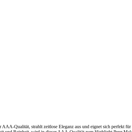
 AAA-Qualität, strahlt zeitlose Eleganz aus und eignet sich perfekt für
it und Reinheit, wird in dieser AAA-Qualität zum Highlight Ihrer Mal