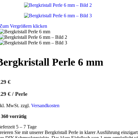
Zum Vergrößern klicken
Bergkristall Perle 6 mm
,29
€
,29
€
/
Perle
nkl. MwSt. zzgl.
Versandkosten
360 vorrätig
ieferzeit 5 – 7 Tage
reieren Sie mit unserer Bergkristall Perle in klarer Ausführung einzigar
hre DIY-Schmuckprojekte. Das klare Fädelloch von 1 mm ermöglicht viel