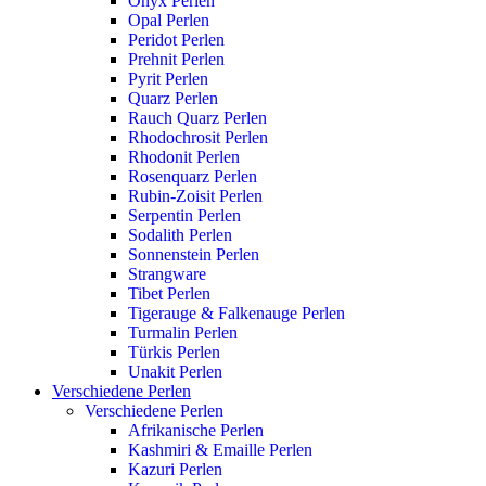
Onyx Perlen
Opal Perlen
Peridot Perlen
Prehnit Perlen
Pyrit Perlen
Quarz Perlen
Rauch Quarz Perlen
Rhodochrosit Perlen
Rhodonit Perlen
Rosenquarz Perlen
Rubin-Zoisit Perlen
Serpentin Perlen
Sodalith Perlen
Sonnenstein Perlen
Strangware
Tibet Perlen
Tigerauge & Falkenauge Perlen
Turmalin Perlen
Türkis Perlen
Unakit Perlen
Verschiedene Perlen
Verschiedene Perlen
Afrikanische Perlen
Kashmiri & Emaille Perlen
Kazuri Perlen