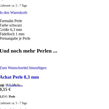
Lieferzeit:
ca. 5 - 7 Tage
In den Warenkorb
Turmalin Perle
Farbe schwarz
Größe 6,3 mm
Fädelloch 1 mm
Preisangabe je Perle
Und noch mehr Perlen ...
Zum Wunschzettel hinzufügen
Achat Perle 8,3 mm
inkl. 19 % MwSt.
zzgl.
Versandkosten
0,15
€
0,15
€
/
Perle
Lieferzeit:
ca. 5 - 7 Tage