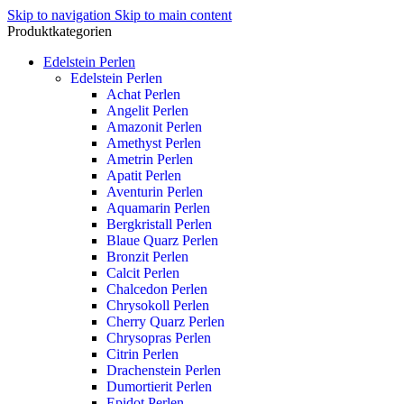
Skip to navigation
Skip to main content
Produktkategorien
Edelstein Perlen
Edelstein Perlen
Achat Perlen
Angelit Perlen
Amazonit Perlen
Amethyst Perlen
Ametrin Perlen
Apatit Perlen
Aventurin Perlen
Aquamarin Perlen
Bergkristall Perlen
Blaue Quarz Perlen
Bronzit Perlen
Calcit Perlen
Chalcedon Perlen
Chrysokoll Perlen
Cherry Quarz Perlen
Chrysopras Perlen
Citrin Perlen
Drachenstein Perlen
Dumortierit Perlen
Epidot Perlen