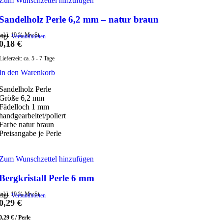
Zum Wunschzettel hinzufügen
Sandelholz Perle 6,2 mm – natur braun
inkl. 19 % MwSt.
zzgl.
Versandkosten
0,18
€
Lieferzeit:
ca. 5 - 7 Tage
In den Warenkorb
Sandelholz Perle
Größe 6,2 mm
Fädelloch 1 mm
handgearbeitet/poliert
Farbe natur braun
Preisangabe je Perle
Zum Wunschzettel hinzufügen
Bergkristall Perle 6 mm
inkl. 19 % MwSt.
zzgl.
Versandkosten
0,29
€
0,29
€
/
Perle