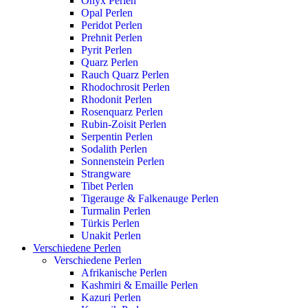
Onyx Perlen
Opal Perlen
Peridot Perlen
Prehnit Perlen
Pyrit Perlen
Quarz Perlen
Rauch Quarz Perlen
Rhodochrosit Perlen
Rhodonit Perlen
Rosenquarz Perlen
Rubin-Zoisit Perlen
Serpentin Perlen
Sodalith Perlen
Sonnenstein Perlen
Strangware
Tibet Perlen
Tigerauge & Falkenauge Perlen
Turmalin Perlen
Türkis Perlen
Unakit Perlen
Verschiedene Perlen
Verschiedene Perlen
Afrikanische Perlen
Kashmiri & Emaille Perlen
Kazuri Perlen