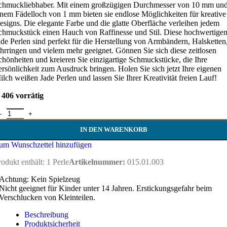
chmuckliebhaber. Mit einem großzügigen Durchmesser von 10 mm un
inem Fädelloch von 1 mm bieten sie endlose Möglichkeiten für kreative
esigns. Die elegante Farbe und die glatte Oberfläche verleihen jedem
chmuckstück einen Hauch von Raffinesse und Stil. Diese hochwertige
ade Perlen sind perfekt für die Herstellung von Armbändern, Halsketten
hrringen und vielem mehr geeignet. Gönnen Sie sich diese zeitlosen
chönheiten und kreieren Sie einzigartige Schmuckstücke, die Ihre
ersönlichkeit zum Ausdruck bringen. Holen Sie sich jetzt Ihre eigenen
ilch weißen Jade Perlen und lassen Sie Ihrer Kreativität freien Lauf!
406 vorrätig
ade Perle 10 mm - chinesische Jade Menge
IN DEN WARENKORB
um Wunschzettel hinzufügen
rodukt enthält: 1
Perle
Artikelnummer:
015.01.003
Achtung: Kein Spielzeug
Nicht geeignet für Kinder unter 14 Jahren. Erstickungsgefahr beim
Verschlucken von Kleinteilen.
Beschreibung
Produktsicherheit