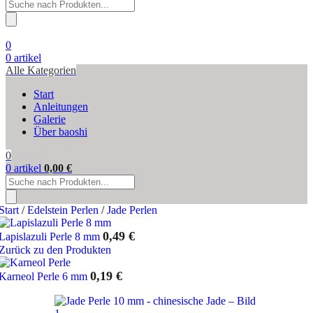
Products
search
0
0
artikel
Alle Kategorien
Start
Anleitungen
Galerie
Über baoshi
0
0
artikel
0,00
€
Products
search
Start
/
Edelstein Perlen
/
Jade Perlen
0,49
€
Lapislazuli Perle 8 mm
Zurück zu den Produkten
0,19
€
Karneol Perle 6 mm