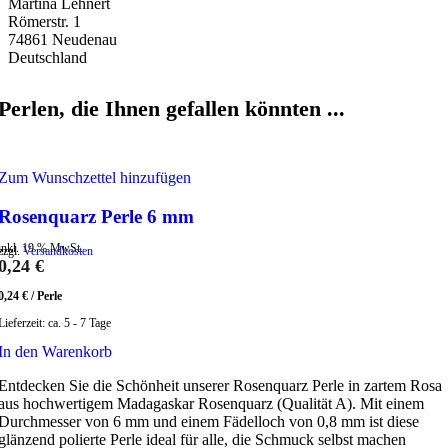
Martina Lehnert
Römerstr. 1
74861 Neudenau
Deutschland
Perlen, die Ihnen gefallen könnten ...
Zum Wunschzettel hinzufügen
Rosenquarz Perle 6 mm
inkl. 19 % MwSt.
zzgl.
Versandkosten
0,24
€
0,24
€
/
Perle
Lieferzeit:
ca. 5 - 7 Tage
In den Warenkorb
Entdecken Sie die Schönheit unserer Rosenquarz Perle in zartem Rosa
aus hochwertigem Madagaskar Rosenquarz (Qualität A). Mit einem
Durchmesser von 6 mm und einem Fädelloch von 0,8 mm ist diese
glänzend polierte Perle ideal für alle, die Schmuck selbst machen