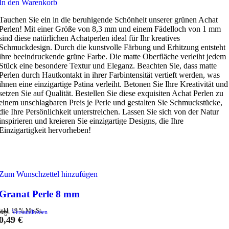
In den Warenkorb
Tauchen Sie ein in die beruhigende Schönheit unserer grünen Achat
Perlen! Mit einer Größe von 8,3 mm und einem Fädelloch von 1 mm
sind diese natürlichen Achatperlen ideal für Ihr kreatives
Schmuckdesign. Durch die kunstvolle Färbung und Erhitzung entsteht
ihre beeindruckende grüne Farbe. Die matte Oberfläche verleiht jedem
Stück eine besondere Textur und Eleganz. Beachten Sie, dass matte
Perlen durch Hautkontakt in ihrer Farbintensität vertieft werden, was
ihnen eine einzigartige Patina verleiht. Betonen Sie Ihre Kreativität und
setzen Sie auf Qualität. Bestellen Sie diese exquisiten Achat Perlen zu
einem unschlagbaren Preis je Perle und gestalten Sie Schmuckstücke,
die Ihre Persönlichkeit unterstreichen. Lassen Sie sich von der Natur
inspirieren und kreieren Sie einzigartige Designs, die Ihre
Einzigartigkeit hervorheben!
Zum Wunschzettel hinzufügen
Granat Perle 8 mm
inkl. 19 % MwSt.
zzgl.
Versandkosten
0,49
€