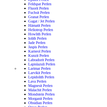
Feldspat Perlen
Fluorit Perlen
Fuchsit Perlen
Granat Perlen
Gagat / Jet Perlen
Hämatit Perlen
Heliotrop Perlen
Howlith Perlen
Iolith Perlen
Jade Perlen
Jaspis Perlen
Karneol Perlen
Kunzit Perlen
Labradorit Perlen
Lapislazuli Perlen
Larimar Perlen
Larvikit Perlen
Lepidolith Perlen
Lava Perlen
Magnesit Perlen
Malachit Perlen
Mondstein Perlen
Morganit Perlen
Obsidian Perlen