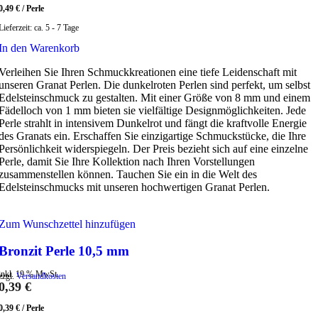
0,49
€
/
Perle
Lieferzeit:
ca. 5 - 7 Tage
In den Warenkorb
Verleihen Sie Ihren Schmuckkreationen eine tiefe Leidenschaft mit
unseren Granat Perlen. Die dunkelroten Perlen sind perfekt, um selbst
Edelsteinschmuck zu gestalten. Mit einer Größe von 8 mm und einem
Fädelloch von 1 mm bieten sie vielfältige Designmöglichkeiten. Jede
Perle strahlt in intensivem Dunkelrot und fängt die kraftvolle Energie
des Granats ein. Erschaffen Sie einzigartige Schmuckstücke, die Ihre
Persönlichkeit widerspiegeln. Der Preis bezieht sich auf eine einzelne
Perle, damit Sie Ihre Kollektion nach Ihren Vorstellungen
zusammenstellen können. Tauchen Sie ein in die Welt des
Edelsteinschmucks mit unseren hochwertigen Granat Perlen.
Zum Wunschzettel hinzufügen
Bronzit Perle 10,5 mm
inkl. 19 % MwSt.
zzgl.
Versandkosten
0,39
€
0,39
€
/
Perle