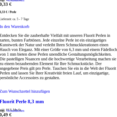
zzgl.
Versandkosten
0,33
€
0,33
€
/
Perle
Lieferzeit:
ca. 5 - 7 Tage
In den Warenkorb
Entdecken Sie die zauberhafte Vielfalt mit unseren Fluorit Perlen in
zarten, bunten Farbtönen. Jede einzelne Perle ist ein einzigartiges
Kunstwerk der Natur und verleiht Ihren Schmuckkreationen einen
Hauch von Eleganz. Mit einer Größe von 6,3 mm und einem Fädelloch
von 1 mm bieten diese Perlen unendliche Gestaltungsmöglichkeiten.
Die pastelligen Nuancen und die hochwertige Verarbeitung machen sie
zu einem bezaubernden Element für Ihre Schmuckstücke. Der
angegebene Preis gilt pro Perle. Tauchen Sie ein in die Welt der Fluorit
Perlen und lassen Sie Ihrer Kreativität freien Lauf, um einzigartige,
persönliche Accessoires zu gestalten.
Zum Wunschzettel hinzufügen
Fluorit Perle 8,3 mm
inkl. 19 % MwSt.
zzgl.
Versandkosten
0,49
€