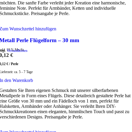
möchten. Die sanfte Farbe verleiht jeder Kreation eine harmonische,
feminine Note. Perfekt für Armbänder, Ketten und individuelle
Schmuckstücke. Preisangabe je Perle.
Zum Wunschzettel hinzufügen
Metall Perle Flügelform – 30 mm
inkl. 19 % MwSt.
zzgl.
Versandkosten
0,12
€
0,12
€
/
Perle
Lieferzeit:
ca. 5 - 7 Tage
In den Warenkorb
Gestalten Sie Ihren eigenen Schmuck mit unserer silberfarbenen
Metallperle in Form eines Flügels. Diese detailreich gestaltete Perle hat
eine Größe von 30 mm und ein Fädelloch von 1 mm, perfekt für
Halsketten, Armbänder oder Anhänger. Sie verleiht Ihren DIY-
Schmuckkreationen einen eleganten, himmlischen Touch und passt zu
verschiedenen Designs. Preisangabe je Perle.