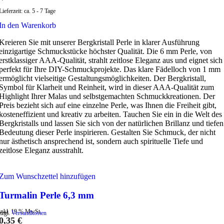
Lieferzeit:
ca. 5 - 7 Tage
In den Warenkorb
Kreieren Sie mit unserer Bergkristall Perle in klarer Ausführung
einzigartige Schmuckstücke höchster Qualität. Die 6 mm Perle, von
erstklassiger AAA-Qualität, strahlt zeitlose Eleganz aus und eignet sich
perfekt für Ihre DIY-Schmuckprojekte. Das klare Fädelloch von 1 mm
ermöglicht vielseitige Gestaltungsmöglichkeiten. Der Bergkristall,
Symbol für Klarheit und Reinheit, wird in dieser AAA-Qualität zum
Highlight Ihrer Malas und selbstgemachten Schmuckkreationen. Der
Preis bezieht sich auf eine einzelne Perle, was Ihnen die Freiheit gibt,
kosteneffizient und kreativ zu arbeiten. Tauchen Sie ein in die Welt des
Bergkristalls und lassen Sie sich von der natürlichen Brillanz und tiefen
Bedeutung dieser Perle inspirieren. Gestalten Sie Schmuck, der nicht
nur ästhetisch ansprechend ist, sondern auch spirituelle Tiefe und
zeitlose Eleganz ausstrahlt.
Zum Wunschzettel hinzufügen
Turmalin Perle 6,3 mm
inkl. 19 % MwSt.
zzgl.
Versandkosten
0,35
€