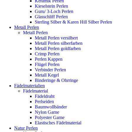
Keramik Perlen
Kieselstein Perlen
Guru/ 3-Loch Perlen
Glasschliff Perlen
Sterling Silber & Karen Hill Silber Perlen
Metall Perlen
Metall Perlen
Metall Perlen versilbert
Metall Perlen silberfarben
Metall Perlen goldfarben
Crimp Perlen
Perlen Kappen
Flügel Perlen
Verbinder Perlen
Metall Kegel
Binderinge & Ohrringe
Fädelmaterialien
Fädelmaterial
Fädeldraht
Perlseiden
Baumwollbänder
Nylon Garne
Polyester Garne
Elastisches Fädelmaterial
Natur Perlen