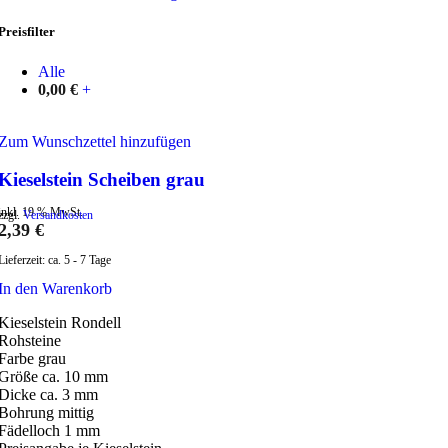
Preisfilter
Alle
0,00
€
+
Zum Wunschzettel hinzufügen
Kieselstein Scheiben grau
inkl. 19 % MwSt.
zzgl.
Versandkosten
2,39
€
Lieferzeit:
ca. 5 - 7 Tage
In den Warenkorb
Kieselstein Rondell
Rohsteine
Farbe grau
Größe ca. 10 mm
Dicke ca. 3 mm
Bohrung mittig
Fädelloch 1 mm