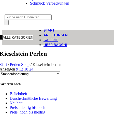
Schmuck Verpackungen
Products
search
START
ANLEITUNGEN
ALLE KATEGORIEN
GALERIE
ÜBER BAOSHI
Kieselstein Perlen
Start
/
Perlen Shop
/
Kieselstein Perlen
Anzeigen
9
12
18
24
Sortieren nach
Beliebtheit
Durchschnittliche Bewertung
Neuheit
Preis: niedrig bis hoch
Preis: hoch bis niedrig