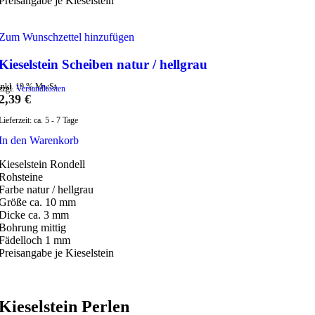
Preisangabe je Kieselstein
Zum Wunschzettel hinzufügen
Kieselstein Scheiben natur / hellgrau
inkl. 19 % MwSt.
zzgl.
Versandkosten
2,39
€
Lieferzeit:
ca. 5 - 7 Tage
In den Warenkorb
Kieselstein Rondell
Rohsteine
Farbe natur / hellgrau
Größe ca. 10 mm
Dicke ca. 3 mm
Bohrung mittig
Fädelloch 1 mm
Preisangabe je Kieselstein
Kieselstein Perlen