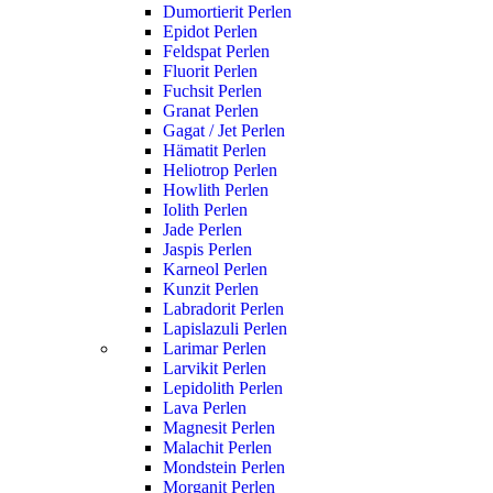
Dumortierit Perlen
Epidot Perlen
Feldspat Perlen
Fluorit Perlen
Fuchsit Perlen
Granat Perlen
Gagat / Jet Perlen
Hämatit Perlen
Heliotrop Perlen
Howlith Perlen
Iolith Perlen
Jade Perlen
Jaspis Perlen
Karneol Perlen
Kunzit Perlen
Labradorit Perlen
Lapislazuli Perlen
Larimar Perlen
Larvikit Perlen
Lepidolith Perlen
Lava Perlen
Magnesit Perlen
Malachit Perlen
Mondstein Perlen
Morganit Perlen