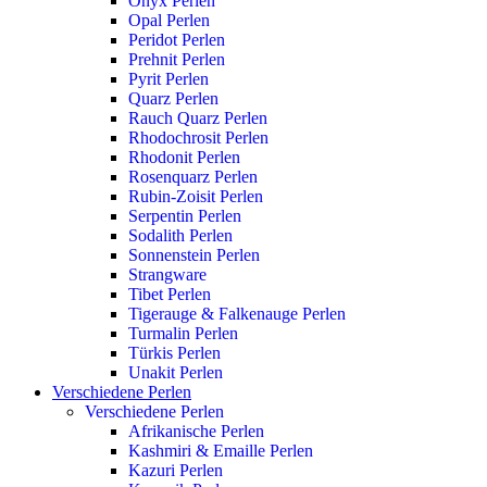
Onyx Perlen
Opal Perlen
Peridot Perlen
Prehnit Perlen
Pyrit Perlen
Quarz Perlen
Rauch Quarz Perlen
Rhodochrosit Perlen
Rhodonit Perlen
Rosenquarz Perlen
Rubin-Zoisit Perlen
Serpentin Perlen
Sodalith Perlen
Sonnenstein Perlen
Strangware
Tibet Perlen
Tigerauge & Falkenauge Perlen
Turmalin Perlen
Türkis Perlen
Unakit Perlen
Verschiedene Perlen
Verschiedene Perlen
Afrikanische Perlen
Kashmiri & Emaille Perlen
Kazuri Perlen