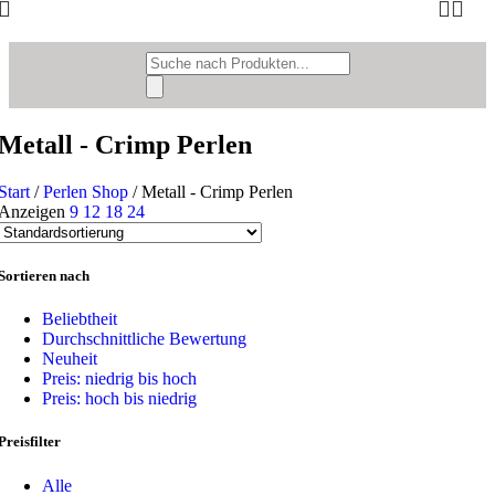
Products
search
Metall - Crimp Perlen
Start
/
Perlen Shop
/
Metall - Crimp Perlen
Anzeigen
9
12
18
24
Sortieren nach
Beliebtheit
Durchschnittliche Bewertung
Neuheit
Preis: niedrig bis hoch
Preis: hoch bis niedrig
Preisfilter
Alle