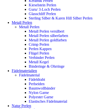
Keramik Perlen
Kieselstein Perlen
Guru/ 3-Loch Perlen
Glasschliff Perlen
Sterling Silber & Karen Hill Silber Perlen
Metall Perlen
Metall Perlen
Metall Perlen versilbert
Metall Perlen silberfarben
Metall Perlen goldfarben
Crimp Perlen
Perlen Kappen
Flügel Perlen
Verbinder Perlen
Metall Kegel
Binderinge & Ohrringe
Fädelmaterialien
Fädelmaterial
Fädeldraht
Perlseiden
Baumwollbänder
Nylon Garne
Polyester Garne
Elastisches Fädelmaterial
Natur Perlen