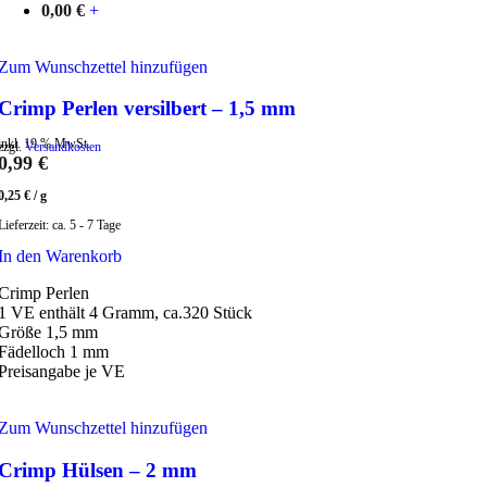
0,00
€
+
Zum Wunschzettel hinzufügen
Crimp Perlen versilbert – 1,5 mm
inkl. 19 % MwSt.
zzgl.
Versandkosten
0,99
€
0,25
€
/
g
Lieferzeit:
ca. 5 - 7 Tage
In den Warenkorb
Crimp Perlen
1 VE enthält 4 Gramm, ca.320 Stück
Größe 1,5 mm
Fädelloch 1 mm
Preisangabe je VE
Zum Wunschzettel hinzufügen
Crimp Hülsen – 2 mm