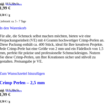
inkl. 19 % MwSt.
zzgl.
Versandkosten
1,99
€
0,50
€
/
g
Lieferzeit:
ca. 5 - 7 Tage
In den Warenkorb
Für alle, die Schmuck selbst machen möchten, bieten wir eine
Verpackungseinheit (VE) mit 4 Gramm hochwertiger Crimp-Perlen an.
Diese Packung enthält ca. 400 Stück, ideal für Ihre kreativen Projekte.
Jede Crimp-Perle hat eine Größe von 2 mm und ein Fädelloch von 1,5
mm, perfekt für präzise und professionelle Schmuckdesigns. Nutzen
Sie diese Crimp-Perlen, um Ihre Kreationen sicher und stilvoll zu
gestalten. Preisangabe je VE.
Zum Wunschzettel hinzufügen
Crimp Perlen – 2,5 mm
inkl. 19 % MwSt.
zzgl.
Versandkosten
1,99
€
0,50
€
/
g