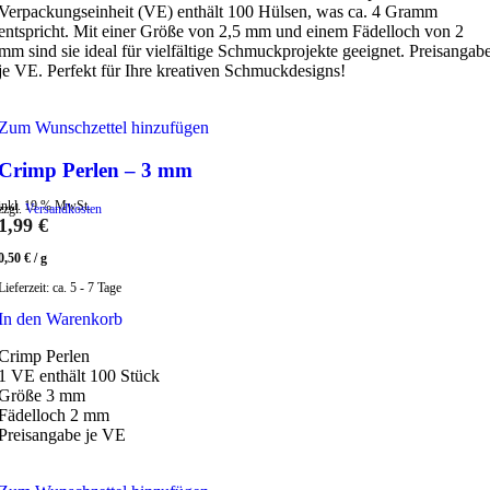
Verpackungseinheit (VE) enthält 100 Hülsen, was ca. 4 Gramm
entspricht. Mit einer Größe von 2,5 mm und einem Fädelloch von 2
mm sind sie ideal für vielfältige Schmuckprojekte geeignet. Preisangab
je VE. Perfekt für Ihre kreativen Schmuckdesigns!
Zum Wunschzettel hinzufügen
Crimp Perlen – 3 mm
inkl. 19 % MwSt.
zzgl.
Versandkosten
1,99
€
0,50
€
/
g
Lieferzeit:
ca. 5 - 7 Tage
In den Warenkorb
Crimp Perlen
1 VE enthält 100 Stück
Größe 3 mm
Fädelloch 2 mm
Preisangabe je VE