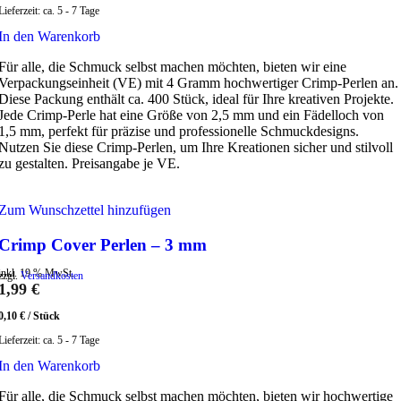
Lieferzeit:
ca. 5 - 7 Tage
In den Warenkorb
Für alle, die Schmuck selbst machen möchten, bieten wir eine
Verpackungseinheit (VE) mit 4 Gramm hochwertiger Crimp-Perlen an.
Diese Packung enthält ca. 400 Stück, ideal für Ihre kreativen Projekte.
Jede Crimp-Perle hat eine Größe von 2,5 mm und ein Fädelloch von
1,5 mm, perfekt für präzise und professionelle Schmuckdesigns.
Nutzen Sie diese Crimp-Perlen, um Ihre Kreationen sicher und stilvoll
zu gestalten. Preisangabe je VE.
Zum Wunschzettel hinzufügen
Crimp Cover Perlen – 3 mm
inkl. 19 % MwSt.
zzgl.
Versandkosten
1,99
€
0,10
€
/
Stück
Lieferzeit:
ca. 5 - 7 Tage
In den Warenkorb
Für alle, die Schmuck selbst machen möchten, bieten wir hochwertige