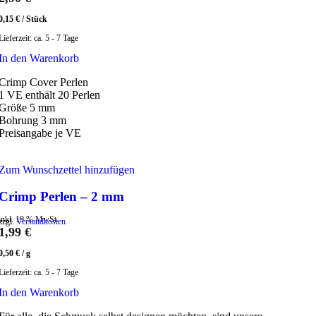
0,15
€
/
Stück
Lieferzeit:
ca. 5 - 7 Tage
In den Warenkorb
Crimp Cover Perlen
1 VE enthält 20 Perlen
Größe 5 mm
Bohrung 3 mm
Preisangabe je VE
Zum Wunschzettel hinzufügen
Crimp Perlen – 2 mm
inkl. 19 % MwSt.
zzgl.
Versandkosten
1,99
€
0,50
€
/
g
Lieferzeit:
ca. 5 - 7 Tage
In den Warenkorb