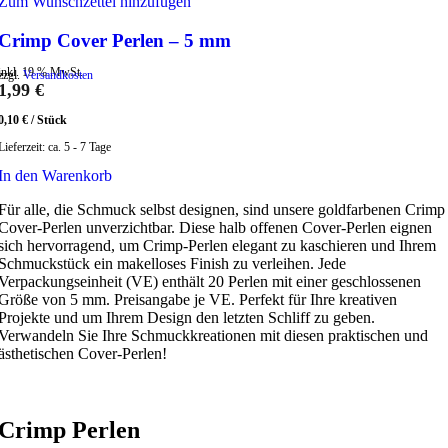
Zum Wunschzettel hinzufügen
Crimp Cover Perlen – 5 mm
inkl. 19 % MwSt.
zzgl.
Versandkosten
1,99
€
0,10
€
/
Stück
Lieferzeit:
ca. 5 - 7 Tage
In den Warenkorb
Für alle, die Schmuck selbst designen, sind unsere goldfarbenen Crimp
Cover-Perlen unverzichtbar. Diese halb offenen Cover-Perlen eignen
sich hervorragend, um Crimp-Perlen elegant zu kaschieren und Ihrem
Schmuckstück ein makelloses Finish zu verleihen. Jede
Verpackungseinheit (VE) enthält 20 Perlen mit einer geschlossenen
Größe von 5 mm. Preisangabe je VE. Perfekt für Ihre kreativen
Projekte und um Ihrem Design den letzten Schliff zu geben.
Verwandeln Sie Ihre Schmuckkreationen mit diesen praktischen und
ästhetischen Cover-Perlen!
Crimp Perlen