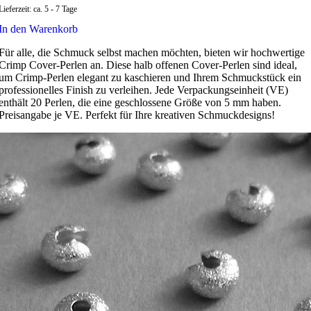
Lieferzeit:
ca. 5 - 7 Tage
In den Warenkorb
Für alle, die Schmuck selbst machen möchten, bieten wir hochwertige
Crimp Cover-Perlen an. Diese halb offenen Cover-Perlen sind ideal,
um Crimp-Perlen elegant zu kaschieren und Ihrem Schmuckstück ein
professionelles Finish zu verleihen. Jede Verpackungseinheit (VE)
enthält 20 Perlen, die eine geschlossene Größe von 5 mm haben.
Preisangabe je VE. Perfekt für Ihre kreativen Schmuckdesigns!