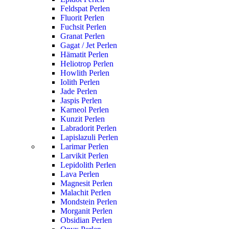
Feldspat Perlen
Fluorit Perlen
Fuchsit Perlen
Granat Perlen
Gagat / Jet Perlen
Hämatit Perlen
Heliotrop Perlen
Howlith Perlen
Iolith Perlen
Jade Perlen
Jaspis Perlen
Karneol Perlen
Kunzit Perlen
Labradorit Perlen
Lapislazuli Perlen
Larimar Perlen
Larvikit Perlen
Lepidolith Perlen
Lava Perlen
Magnesit Perlen
Malachit Perlen
Mondstein Perlen
Morganit Perlen
Obsidian Perlen