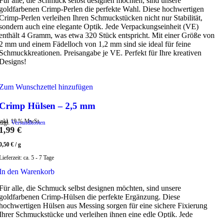
Für alle, die Schmuck selbst designen möchten, sind unsere
goldfarbenen Crimp-Perlen die perfekte Wahl. Diese hochwertigen
Crimp-Perlen verleihen Ihren Schmuckstücken nicht nur Stabilität,
sondern auch eine elegante Optik. Jede Verpackungseinheit (VE)
enthält 4 Gramm, was etwa 320 Stück entspricht. Mit einer Größe von
2 mm und einem Fädelloch von 1,2 mm sind sie ideal für feine
Schmuckkreationen. Preisangabe je VE. Perfekt für Ihre kreativen
Designs!
Zum Wunschzettel hinzufügen
Crimp Hülsen – 2,5 mm
inkl. 19 % MwSt.
zzgl.
Versandkosten
1,99
€
0,50
€
/
g
Lieferzeit:
ca. 5 - 7 Tage
In den Warenkorb
Für alle, die Schmuck selbst designen möchten, sind unsere
goldfarbenen Crimp-Hülsen die perfekte Ergänzung. Diese
hochwertigen Hülsen aus Messing sorgen für eine sichere Fixierung
Ihrer Schmuckstücke und verleihen ihnen eine edle Optik. Jede