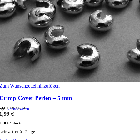
Zum Wunschzettel hinzufügen
Crimp Cover Perlen – 5 mm
inkl. 19 % MwSt.
zzgl.
Versandkosten
1,99
€
0,10
€
/
Stück
Lieferzeit:
ca. 5 - 7 Tage