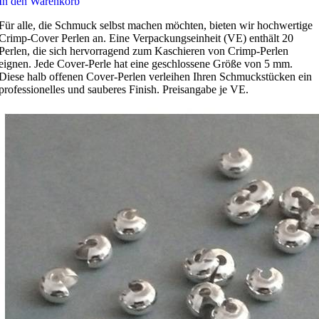
In den Warenkorb
Für alle, die Schmuck selbst machen möchten, bieten wir hochwertige
Crimp-Cover Perlen an. Eine Verpackungseinheit (VE) enthält 20
Perlen, die sich hervorragend zum Kaschieren von Crimp-Perlen
eignen. Jede Cover-Perle hat eine geschlossene Größe von 5 mm.
Diese halb offenen Cover-Perlen verleihen Ihren Schmuckstücken ein
professionelles und sauberes Finish. Preisangabe je VE.