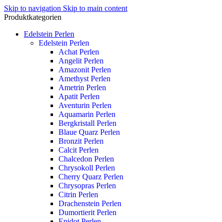
Skip to navigation
Skip to main content
Produktkategorien
Edelstein Perlen
Edelstein Perlen
Achat Perlen
Angelit Perlen
Amazonit Perlen
Amethyst Perlen
Ametrin Perlen
Apatit Perlen
Aventurin Perlen
Aquamarin Perlen
Bergkristall Perlen
Blaue Quarz Perlen
Bronzit Perlen
Calcit Perlen
Chalcedon Perlen
Chrysokoll Perlen
Cherry Quarz Perlen
Chrysopras Perlen
Citrin Perlen
Drachenstein Perlen
Dumortierit Perlen
Epidot Perlen