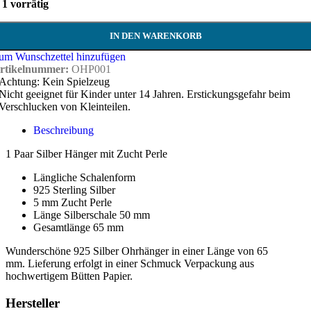
1 vorrätig
IN DEN WARENKORB
um Wunschzettel hinzufügen
rtikelnummer:
OHP001
Achtung: Kein Spielzeug
Nicht geeignet für Kinder unter 14 Jahren. Erstickungsgefahr beim
Verschlucken von Kleinteilen.
Beschreibung
1 Paar Silber Hänger mit Zucht Perle
Längliche Schalenform
925 Sterling Silber
5 mm Zucht Perle
Länge Silberschale 50 mm
Gesamtlänge 65 mm
Wunderschöne 925 Silber Ohrhänger in einer Länge von 65
mm. Lieferung erfolgt in einer Schmuck Verpackung aus
hochwertigem Bütten Papier.
Hersteller