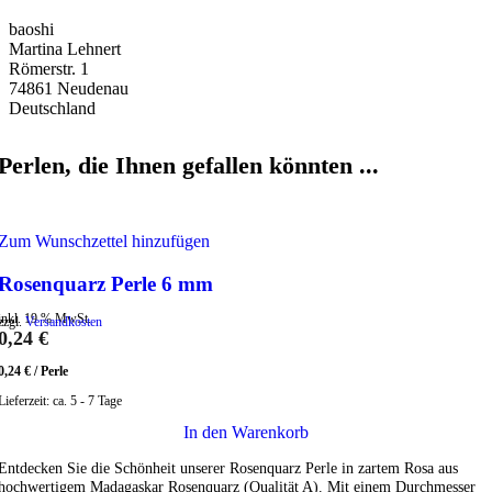
baoshi
Martina Lehnert
Römerstr. 1
74861 Neudenau
Deutschland
Perlen, die Ihnen gefallen könnten ...
Zum Wunschzettel hinzufügen
Rosenquarz Perle 6 mm
inkl. 19 % MwSt.
zzgl.
Versandkosten
0,24
€
0,24
€
/
Perle
Lieferzeit:
ca. 5 - 7 Tage
In den Warenkorb
Entdecken Sie die Schönheit unserer Rosenquarz Perle in zartem Rosa aus
hochwertigem Madagaskar Rosenquarz (Qualität A). Mit einem Durchmesser