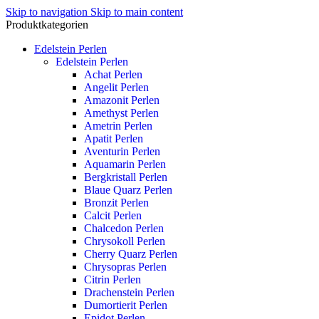
Skip to navigation
Skip to main content
Produktkategorien
Edelstein Perlen
Edelstein Perlen
Achat Perlen
Angelit Perlen
Amazonit Perlen
Amethyst Perlen
Ametrin Perlen
Apatit Perlen
Aventurin Perlen
Aquamarin Perlen
Bergkristall Perlen
Blaue Quarz Perlen
Bronzit Perlen
Calcit Perlen
Chalcedon Perlen
Chrysokoll Perlen
Cherry Quarz Perlen
Chrysopras Perlen
Citrin Perlen
Drachenstein Perlen
Dumortierit Perlen
Epidot Perlen