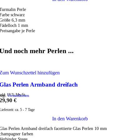
Turmalin Perle
Farbe schwarz
Größe 6,3 mm
Fädelloch 1 mm
Preisangabe je Perle
Und noch mehr Perlen ...
Zum Wunschzettel hinzufügen
Glas Perlen Armband dreifach
inkl. 19 % MwSt.
zzgl.
Versandkosten
29,90
€
Lieferzeit:
ca. 5 - 7 Tage
In den Warenkorb
Glas Perlen Armband dreifach facettierte Glas Perlen 10 mm
champagner farben
Verbinder Stege