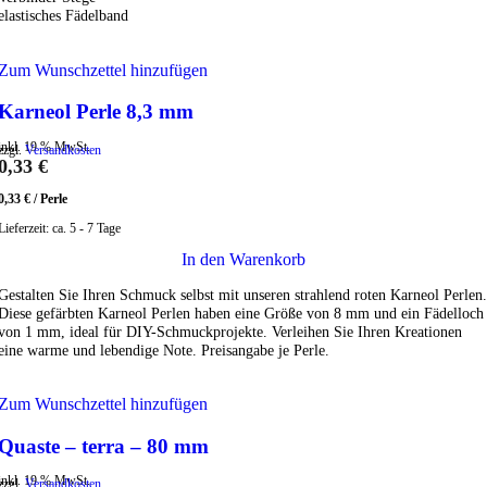
elastisches Fädelband
Zum Wunschzettel hinzufügen
Karneol Perle 8,3 mm
inkl. 19 % MwSt.
zzgl.
Versandkosten
0,33
€
0,33
€
/
Perle
Lieferzeit:
ca. 5 - 7 Tage
In den Warenkorb
Gestalten Sie Ihren Schmuck selbst mit unseren strahlend roten Karneol Perlen.
Diese gefärbten Karneol Perlen haben eine Größe von 8 mm und ein Fädelloch
von 1 mm, ideal für DIY-Schmuckprojekte. Verleihen Sie Ihren Kreationen
eine warme und lebendige Note. Preisangabe je Perle.
Zum Wunschzettel hinzufügen
Quaste – terra – 80 mm
inkl. 19 % MwSt.
zzgl.
Versandkosten