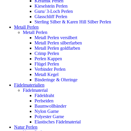
Keramik Perlen
Kieselstein Perlen
Guru/ 3-Loch Perlen
Glasschliff Perlen
Sterling Silber & Karen Hill Silber Perlen
Metall Perlen
Metall Perlen
Metall Perlen versilbert
Metall Perlen silberfarben
Metall Perlen goldfarben
Crimp Perlen
Perlen Kappen
Flügel Perlen
Verbinder Perlen
Metall Kegel
Binderinge & Ohrringe
Fädelmaterialien
Fädelmaterial
Fädeldraht
Perlseiden
Baumwollbänder
Nylon Garne
Polyester Garne
Elastisches Fädelmaterial
Natur Perlen