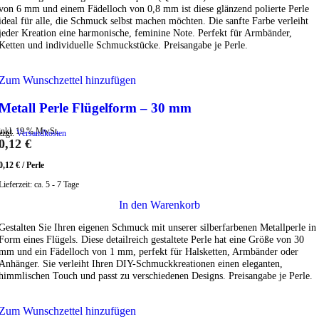
von 6 mm und einem Fädelloch von 0,8 mm ist diese glänzend polierte Perle
ideal für alle, die Schmuck selbst machen möchten. Die sanfte Farbe verleiht
jeder Kreation eine harmonische, feminine Note. Perfekt für Armbänder,
Ketten und individuelle Schmuckstücke. Preisangabe je Perle.
Zum Wunschzettel hinzufügen
Metall Perle Flügelform – 30 mm
inkl. 19 % MwSt.
zzgl.
Versandkosten
0,12
€
0,12
€
/
Perle
Lieferzeit:
ca. 5 - 7 Tage
In den Warenkorb
Gestalten Sie Ihren eigenen Schmuck mit unserer silberfarbenen Metallperle in
Form eines Flügels. Diese detailreich gestaltete Perle hat eine Größe von 30
mm und ein Fädelloch von 1 mm, perfekt für Halsketten, Armbänder oder
Anhänger. Sie verleiht Ihren DIY-Schmuckkreationen einen eleganten,
himmlischen Touch und passt zu verschiedenen Designs. Preisangabe je Perle.
Zum Wunschzettel hinzufügen