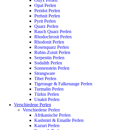
Onyx Perlen
Opal Perlen
Peridot Perlen
Prehnit Perlen
Pyrit Perlen
Quarz Perlen
Rauch Quarz Perlen
Rhodochrosit Perlen
Rhodonit Perlen
Rosenquarz Perlen
Rubin-Zoisit Perlen
Serpentin Perlen
Sodalith Perlen
Sonnenstein Perlen
Strangware
Tibet Perlen
Tigerauge & Falkenauge Perlen
Turmalin Perlen
Türkis Perlen
Unakit Perlen
Verschiedene Perlen
Verschiedene Perlen
Afrikanische Perlen
Kashmiri & Emaille Perlen
Kazuri Perlen