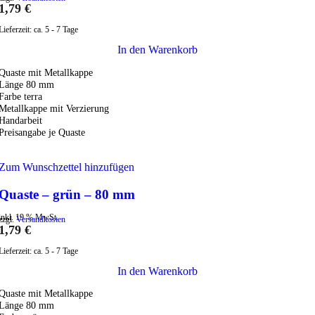
1,79
€
Lieferzeit:
ca. 5 - 7 Tage
In den Warenkorb
Quaste mit Metallkappe
Länge 80 mm
Farbe terra
Metallkappe mit Verzierung
Handarbeit
Preisangabe je Quaste
Zum Wunschzettel hinzufügen
Quaste – grün – 80 mm
inkl. 19 % MwSt.
zzgl.
Versandkosten
1,79
€
Lieferzeit:
ca. 5 - 7 Tage
In den Warenkorb
Quaste mit Metallkappe
Länge 80 mm