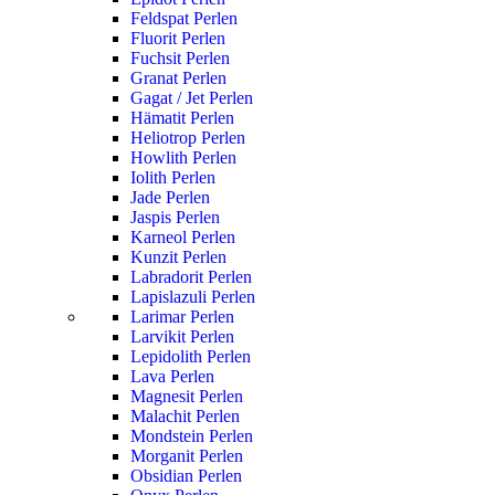
Feldspat Perlen
Fluorit Perlen
Fuchsit Perlen
Granat Perlen
Gagat / Jet Perlen
Hämatit Perlen
Heliotrop Perlen
Howlith Perlen
Iolith Perlen
Jade Perlen
Jaspis Perlen
Karneol Perlen
Kunzit Perlen
Labradorit Perlen
Lapislazuli Perlen
Larimar Perlen
Larvikit Perlen
Lepidolith Perlen
Lava Perlen
Magnesit Perlen
Malachit Perlen
Mondstein Perlen
Morganit Perlen
Obsidian Perlen