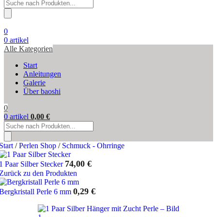
Products
search
0
0
artikel
Alle Kategorien
Start
Anleitungen
Galerie
Über baoshi
0
0
artikel
0,00
€
Products
search
Start
/
Perlen Shop
/
Schmuck - Ohrringe
74,00
€
1 Paar Silber Stecker
Zurück zu den Produkten
0,29
€
Bergkristall Perle 6 mm