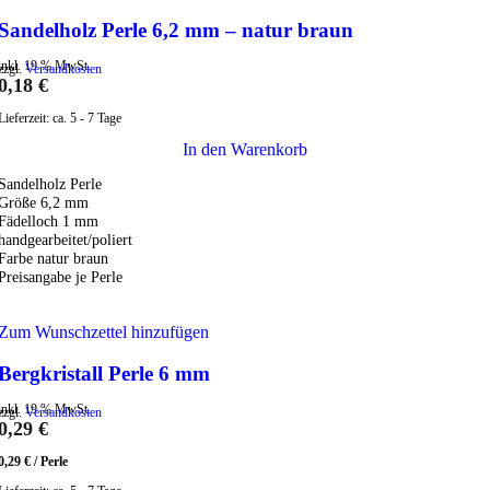
Sandelholz Perle 6,2 mm – natur braun
inkl. 19 % MwSt.
zzgl.
Versandkosten
0,18
€
Lieferzeit:
ca. 5 - 7 Tage
In den Warenkorb
Sandelholz Perle
Größe 6,2 mm
Fädelloch 1 mm
handgearbeitet/poliert
Farbe natur braun
Preisangabe je Perle
Zum Wunschzettel hinzufügen
Bergkristall Perle 6 mm
inkl. 19 % MwSt.
zzgl.
Versandkosten
0,29
€
0,29
€
/
Perle