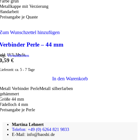
Farbe grün
Metallkappe mit Verzierung
Handarbeit
Preisangabe je Quaste
Zum Wunschzettel hinzufügen
Verbinder Perle – 44 mm
inkl. 19 % MwSt.
zzgl.
Versandkosten
0,59
€
Lieferzeit:
ca. 5 - 7 Tage
In den Warenkorb
Metall Verbinder PerleMetall silberfarben
gehämmert
Größe 44 mm
Fädelloch 4 mm
Preisangabe je Perle
Martina Lehnert
Telefon: +49 (0) 6264 821 9833
E-Mail: info@baoshi.de