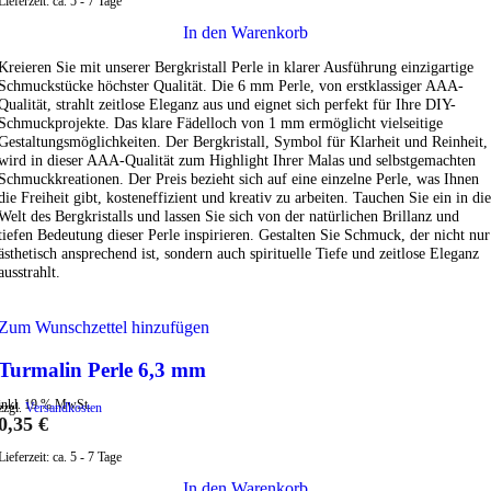
Lieferzeit:
ca. 5 - 7 Tage
In den Warenkorb
Kreieren Sie mit unserer Bergkristall Perle in klarer Ausführung einzigartige
Schmuckstücke höchster Qualität. Die 6 mm Perle, von erstklassiger AAA-
Qualität, strahlt zeitlose Eleganz aus und eignet sich perfekt für Ihre DIY-
Schmuckprojekte. Das klare Fädelloch von 1 mm ermöglicht vielseitige
Gestaltungsmöglichkeiten. Der Bergkristall, Symbol für Klarheit und Reinheit,
wird in dieser AAA-Qualität zum Highlight Ihrer Malas und selbstgemachten
Schmuckkreationen. Der Preis bezieht sich auf eine einzelne Perle, was Ihnen
die Freiheit gibt, kosteneffizient und kreativ zu arbeiten. Tauchen Sie ein in die
Welt des Bergkristalls und lassen Sie sich von der natürlichen Brillanz und
tiefen Bedeutung dieser Perle inspirieren. Gestalten Sie Schmuck, der nicht nur
ästhetisch ansprechend ist, sondern auch spirituelle Tiefe und zeitlose Eleganz
ausstrahlt.
Zum Wunschzettel hinzufügen
Turmalin Perle 6,3 mm
inkl. 19 % MwSt.
zzgl.
Versandkosten
0,35
€
Lieferzeit:
ca. 5 - 7 Tage
In den Warenkorb