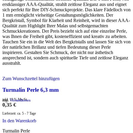
erstklassiger AAA-Qualität, strahlt zeitlose Eleganz aus und eignet
sich perfekt für Ihre DIY-Schmuckprojekte. Das klare Fädelloch von
1 mm ermöglicht vielseitige Gestaltungsmöglichkeiten. Der
Bergkristall, Symbol für Klarheit und Reinheit, wird in dieser AAA-
Qualität zum Highlight Ihrer Malas und selbstgemachten
Schmuckkreationen. Der Preis bezieht sich auf eine einzelne Perle,
was Ihnen die Freiheit gibt, kosteneffizient und kreativ zu arbeiten.
Tauchen Sie ein in die Welt des Bergkristalls und lassen Sie sich von
der natürlichen Brillanz und tiefen Bedeutung dieser Perle
inspirieren. Gestalten Sie Schmuck, der nicht nur ästhetisch
ansprechend ist, sondern auch spirituelle Tiefe und zeitlose Eleganz
ausstrahlt.
Zum Wunschzettel hinzufügen
Turmalin Perle 6,3 mm
inkl. 19 % MwSt.
zzgl.
Versandkosten
0,35
€
Lieferzeit:
ca. 5 - 7 Tage
In den Warenkorb
Turmalin Perle