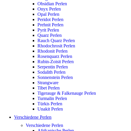
Obsidian Perlen
Onyx Perlen
Opal Perlen
Peridot Perlen
Prehnit Perlen
Pyrit Perlen
Quarz Perlen
Rauch Quarz Perlen
Rhodochrosit Perlen
Rhodonit Perlen
Rosenquarz Perlen
Rubin-Zoisit Perlen
Serpentin Perlen
Sodalith Perlen
Sonnenstein Perlen
Strangware
Tibet Perlen
Tigerauge & Falkenauge Perlen
Turmalin Perlen
Türkis Perlen
Unakit Perlen
Verschiedene Perlen
Verschiedene Perlen
Afrikanische Perlen