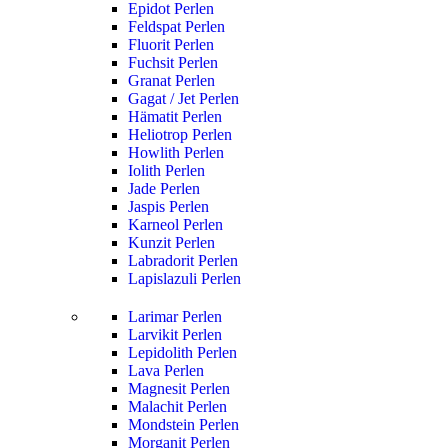
Epidot Perlen
Feldspat Perlen
Fluorit Perlen
Fuchsit Perlen
Granat Perlen
Gagat / Jet Perlen
Hämatit Perlen
Heliotrop Perlen
Howlith Perlen
Iolith Perlen
Jade Perlen
Jaspis Perlen
Karneol Perlen
Kunzit Perlen
Labradorit Perlen
Lapislazuli Perlen
Larimar Perlen
Larvikit Perlen
Lepidolith Perlen
Lava Perlen
Magnesit Perlen
Malachit Perlen
Mondstein Perlen
Morganit Perlen