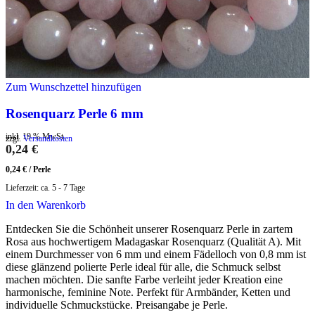
Zum Wunschzettel hinzufügen
Rosenquarz Perle 6 mm
inkl. 19 % MwSt.
zzgl.
Versandkosten
0,24
€
0,24
€
/
Perle
Lieferzeit:
ca. 5 - 7 Tage
In den Warenkorb
Entdecken Sie die Schönheit unserer Rosenquarz Perle in zartem
Rosa aus hochwertigem Madagaskar Rosenquarz (Qualität A). Mit
einem Durchmesser von 6 mm und einem Fädelloch von 0,8 mm ist
diese glänzend polierte Perle ideal für alle, die Schmuck selbst
machen möchten. Die sanfte Farbe verleiht jeder Kreation eine
harmonische, feminine Note. Perfekt für Armbänder, Ketten und
individuelle Schmuckstücke. Preisangabe je Perle.