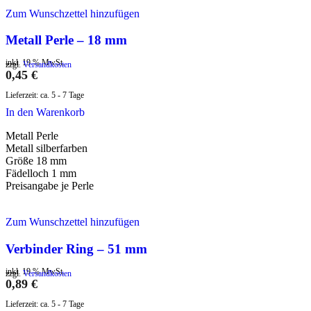
Zum Wunschzettel hinzufügen
Metall Perle – 18 mm
inkl. 19 % MwSt.
zzgl.
Versandkosten
0,45
€
Lieferzeit:
ca. 5 - 7 Tage
In den Warenkorb
Metall Perle
Metall silberfarben
Größe 18 mm
Fädelloch 1 mm
Preisangabe je Perle
Zum Wunschzettel hinzufügen
Verbinder Ring – 51 mm
inkl. 19 % MwSt.
zzgl.
Versandkosten
0,89
€
Lieferzeit:
ca. 5 - 7 Tage