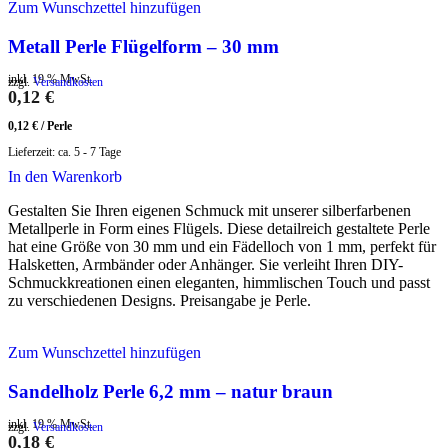
Zum Wunschzettel hinzufügen
Metall Perle Flügelform – 30 mm
inkl. 19 % MwSt.
zzgl.
Versandkosten
0,12
€
0,12
€
/
Perle
Lieferzeit:
ca. 5 - 7 Tage
In den Warenkorb
Gestalten Sie Ihren eigenen Schmuck mit unserer silberfarbenen
Metallperle in Form eines Flügels. Diese detailreich gestaltete Perle
hat eine Größe von 30 mm und ein Fädelloch von 1 mm, perfekt für
Halsketten, Armbänder oder Anhänger. Sie verleiht Ihren DIY-
Schmuckkreationen einen eleganten, himmlischen Touch und passt
zu verschiedenen Designs. Preisangabe je Perle.
Zum Wunschzettel hinzufügen
Sandelholz Perle 6,2 mm – natur braun
inkl. 19 % MwSt.
zzgl.
Versandkosten
0,18
€