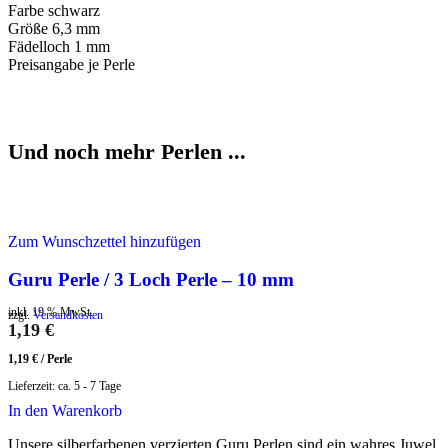
Farbe schwarz
Größe 6,3 mm
Fädelloch 1 mm
Preisangabe je Perle
Und noch mehr Perlen ...
Zum Wunschzettel hinzufügen
Guru Perle / 3 Loch Perle – 10 mm
inkl. 19 % MwSt.
zzgl.
Versandkosten
1,19
€
1,19
€
/
Perle
Lieferzeit:
ca. 5 - 7 Tage
In den Warenkorb
Unsere silberfarbenen verzierten Guru Perlen sind ein wahres Juwel