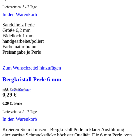
Lieferzeit:
ca. 5 - 7 Tage
In den Warenkorb
Sandelholz Perle
Größe 6,2 mm
Fädelloch 1 mm
handgearbeitet/poliert
Farbe natur braun
Preisangabe je Perle
Zum Wunschzettel hinzufügen
Bergkristall Perle 6 mm
inkl. 19 % MwSt.
zzgl.
Versandkosten
0,29
€
0,29
€
/
Perle
Lieferzeit:
ca. 5 - 7 Tage
In den Warenkorb
Kreieren Sie mit unserer Bergkristall Perle in klarer Ausführung
einzigartige Schmuckstücke höchster Qualität. Die 6 mm Perle, von