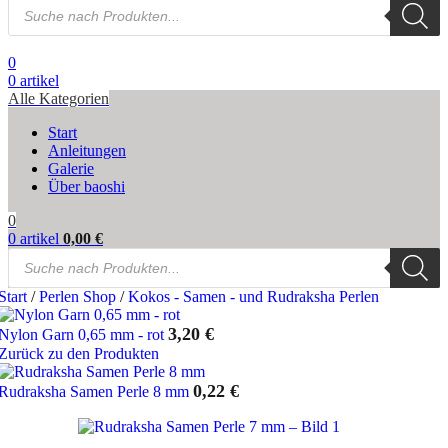
Products
search
0
0
artikel
Alle Kategorien
Start
Anleitungen
Galerie
Über baoshi
0
0
artikel
0,00
€
Products
search
Start
/
Perlen Shop
/
Kokos - Samen - und Rudraksha Perlen
3,20
€
Nylon Garn 0,65 mm - rot
Zurück zu den Produkten
0,22
€
Rudraksha Samen Perle 8 mm