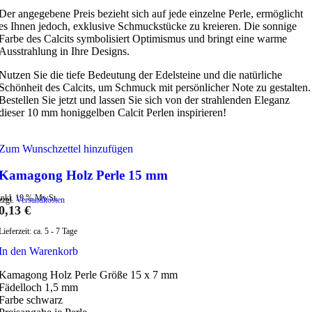
Der angegebene Preis bezieht sich auf jede einzelne Perle, ermöglicht
es Ihnen jedoch, exklusive Schmuckstücke zu kreieren. Die sonnige
Farbe des Calcits symbolisiert Optimismus und bringt eine warme
Ausstrahlung in Ihre Designs.
Nutzen Sie die tiefe Bedeutung der Edelsteine und die natürliche
Schönheit des Calcits, um Schmuck mit persönlicher Note zu gestalten.
Bestellen Sie jetzt und lassen Sie sich von der strahlenden Eleganz
dieser 10 mm honiggelben Calcit Perlen inspirieren!
Zum Wunschzettel hinzufügen
Kamagong Holz Perle 15 mm
inkl. 19 % MwSt.
zzgl.
Versandkosten
0,13
€
Lieferzeit:
ca. 5 - 7 Tage
In den Warenkorb
Kamagong Holz Perle Größe 15 x 7 mm
Fädelloch 1,5 mm
Farbe schwarz