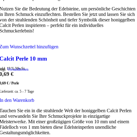
Nutzen Sie die Bedeutung der Edelsteine, um persönliche Geschichten
in Ihren Schmuck einzuflechten. Bestellen Sie jetzt und lassen Sie sich
von der strahlenden Schönheit und tiefer Symbolik dieser honiggelben
Calcit Perlen inspirieren – perfekt für ein individuelles
Schmuckerlebnis!
Zum Wunschzettel hinzufügen
Calcit Perle 10 mm
inkl. 19 % MwSt.
zzgl.
Versandkosten
0,69
€
0,69
€
/
Perle
Lieferzeit:
ca. 5 - 7 Tage
In den Warenkorb
Tauchen Sie ein in die strahlende Welt der honiggelben Calcit Perlen
und verwandeln Sie Ihre Schmuckprojekte in einzigartige
Meisterwerke. Mit einer großzügigen Größe von 10 mm und einem
Fädelloch von 1 mm bieten diese Edelsteinperlen unendliche
Gestaltungsmöglichkeiten.