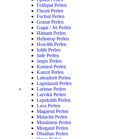
Feldspat Perlen
Fluorit Perlen
Fuchsit Perlen
Granat Perlen
Gagat / Jet Perlen
Hämatit Perlen
Heliotrop Perlen
Howlith Perlen
Iolith Perlen
Jade Perlen
Jaspis Perlen
Karneol Perlen
Kunzit Perlen
Labradorit Perlen
Lapislazuli Perlen
Larimar Perlen
Larvikit Perlen
Lepidolith Perlen
Lava Perlen
Magnesit Perlen
Malachit Perlen
Mondstein Perlen
Morganit Perlen
Obsidian Perlen