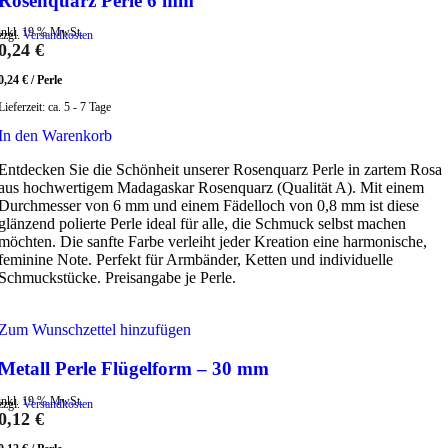
Rosenquarz Perle 6 mm
inkl. 19 % MwSt.
zzgl.
Versandkosten
0,24
€
0,24
€
/
Perle
Lieferzeit:
ca. 5 - 7 Tage
In den Warenkorb
Entdecken Sie die Schönheit unserer Rosenquarz Perle in zartem Rosa
aus hochwertigem Madagaskar Rosenquarz (Qualität A). Mit einem
Durchmesser von 6 mm und einem Fädelloch von 0,8 mm ist diese
glänzend polierte Perle ideal für alle, die Schmuck selbst machen
möchten. Die sanfte Farbe verleiht jeder Kreation eine harmonische,
feminine Note. Perfekt für Armbänder, Ketten und individuelle
Schmuckstücke. Preisangabe je Perle.
Zum Wunschzettel hinzufügen
Metall Perle Flügelform – 30 mm
inkl. 19 % MwSt.
zzgl.
Versandkosten
0,12
€