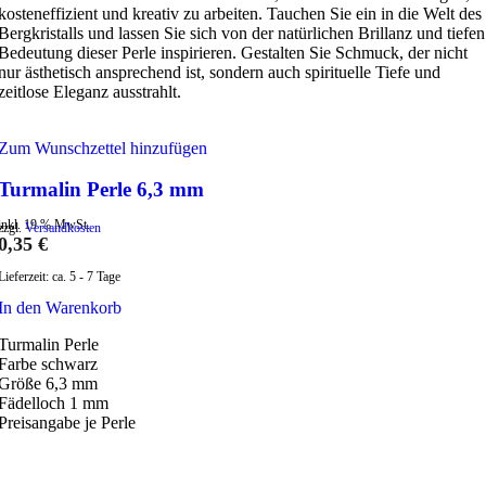
kosteneffizient und kreativ zu arbeiten. Tauchen Sie ein in die Welt des
Bergkristalls und lassen Sie sich von der natürlichen Brillanz und tiefen
Bedeutung dieser Perle inspirieren. Gestalten Sie Schmuck, der nicht
nur ästhetisch ansprechend ist, sondern auch spirituelle Tiefe und
zeitlose Eleganz ausstrahlt.
Zum Wunschzettel hinzufügen
Turmalin Perle 6,3 mm
inkl. 19 % MwSt.
zzgl.
Versandkosten
0,35
€
Lieferzeit:
ca. 5 - 7 Tage
In den Warenkorb
Turmalin Perle
Farbe schwarz
Größe 6,3 mm
Fädelloch 1 mm
Preisangabe je Perle