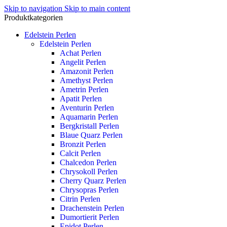
Skip to navigation
Skip to main content
Produktkategorien
Edelstein Perlen
Edelstein Perlen
Achat Perlen
Angelit Perlen
Amazonit Perlen
Amethyst Perlen
Ametrin Perlen
Apatit Perlen
Aventurin Perlen
Aquamarin Perlen
Bergkristall Perlen
Blaue Quarz Perlen
Bronzit Perlen
Calcit Perlen
Chalcedon Perlen
Chrysokoll Perlen
Cherry Quarz Perlen
Chrysopras Perlen
Citrin Perlen
Drachenstein Perlen
Dumortierit Perlen
Epidot Perlen