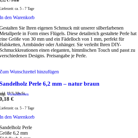
0,12
€
/
Perle
Lieferzeit:
ca. 5 - 7 Tage
In den Warenkorb
Gestalten Sie Ihren eigenen Schmuck mit unserer silberfarbenen
Metallperle in Form eines Flügels. Diese detailreich gestaltete Perle hat
eine Größe von 30 mm und ein Fädelloch von 1 mm, perfekt für
Halsketten, Armbänder oder Anhänger. Sie verleiht Ihren DIY-
Schmuckkreationen einen eleganten, himmlischen Touch und passt zu
verschiedenen Designs. Preisangabe je Perle.
Zum Wunschzettel hinzufügen
Sandelholz Perle 6,2 mm – natur braun
inkl. 19 % MwSt.
zzgl.
Versandkosten
0,18
€
Lieferzeit:
ca. 5 - 7 Tage
In den Warenkorb
Sandelholz Perle
Größe 6,2 mm