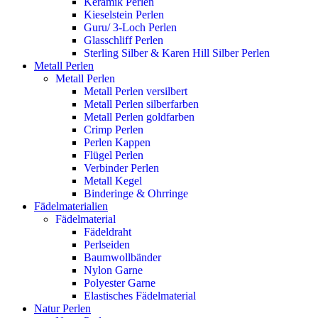
Keramik Perlen
Kieselstein Perlen
Guru/ 3-Loch Perlen
Glasschliff Perlen
Sterling Silber & Karen Hill Silber Perlen
Metall Perlen
Metall Perlen
Metall Perlen versilbert
Metall Perlen silberfarben
Metall Perlen goldfarben
Crimp Perlen
Perlen Kappen
Flügel Perlen
Verbinder Perlen
Metall Kegel
Binderinge & Ohrringe
Fädelmaterialien
Fädelmaterial
Fädeldraht
Perlseiden
Baumwollbänder
Nylon Garne
Polyester Garne
Elastisches Fädelmaterial
Natur Perlen