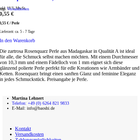
inkl. 19 % MwSt.
zzgl.
Versandkosten
0,55
€
0,55
€
/
Perle
Lieferzeit:
ca. 5 - 7 Tage
In den Warenkorb
Die zartrosa Rosenquarz Perle aus Madagaskar in Qualität A ist ideal
für alle, die Schmuck selbst machen möchten. Mit einem Durchmesser
von 10,3 mm und einem Fädelloch von 1 mm eignet sich diese
glänzend polierte Perle perfekt für edle Kreationen wie Armbänder und
Ketten. Rosenquarz bringt einen sanften Glanz und feminine Eleganz
in jedes Schmuckstück. Preisangabe je Perle.
Martina Lehnert
Telefon: +49 (0) 6264 821 9833
E-Mail: info@baoshi.de
Kontakt
Versandkosten
Zahlungsmöglichkeiten