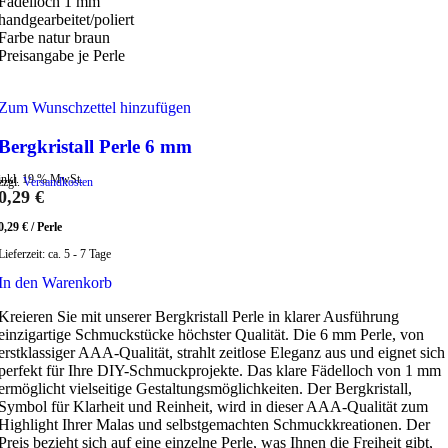
Fädelloch 1 mm
handgearbeitet/poliert
Farbe natur braun
Preisangabe je Perle
Zum Wunschzettel hinzufügen
Bergkristall Perle 6 mm
inkl. 19 % MwSt.
zzgl.
Versandkosten
0,29
€
0,29
€
/
Perle
Lieferzeit:
ca. 5 - 7 Tage
In den Warenkorb
Kreieren Sie mit unserer Bergkristall Perle in klarer Ausführung
einzigartige Schmuckstücke höchster Qualität. Die 6 mm Perle, von
erstklassiger AAA-Qualität, strahlt zeitlose Eleganz aus und eignet sich
perfekt für Ihre DIY-Schmuckprojekte. Das klare Fädelloch von 1 mm
ermöglicht vielseitige Gestaltungsmöglichkeiten. Der Bergkristall,
Symbol für Klarheit und Reinheit, wird in dieser AAA-Qualität zum
Highlight Ihrer Malas und selbstgemachten Schmuckkreationen. Der
Preis bezieht sich auf eine einzelne Perle, was Ihnen die Freiheit gibt,