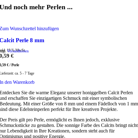
Und noch mehr Perlen ...
Zum Wunschzettel hinzufügen
Calcit Perle 8 mm
inkl. 19 % MwSt.
zzgl.
Versandkosten
0,59
€
0,59
€
/
Perle
Lieferzeit:
ca. 5 - 7 Tage
In den Warenkorb
Entdecken Sie die warme Eleganz unserer honiggelben Calcit Perlen
und erschaffen Sie einzigartigen Schmuck mit einer symbolischen
Bedeutung. Mit einer Größe von 8 mm und einem Fädelloch von 1 mm
sind diese Edelsteinperlen perfekt für Ihre kreativen Projekte.
Der Preis gilt pro Perle, ermöglicht es Ihnen jedoch, exklusive
Schmuckstücke zu gestalten. Die sonnige Farbe des Calcits bringt nicht
nur Lebendigkeit in Ihre Kreationen, sondern steht auch für
Optimismus und positive Energie.