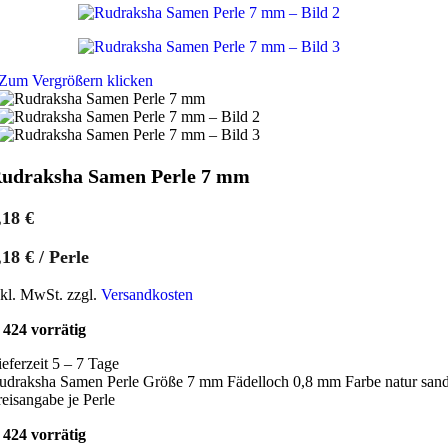
Zum Vergrößern klicken
udraksha Samen Perle 7 mm
,18
€
,18
€
/
Perle
nkl. MwSt. zzgl.
Versandkosten
424 vorrätig
ieferzeit 5 – 7 Tage
udraksha Samen Perle Größe 7 mm Fädelloch 0,8 mm Farbe natur san
reisangabe je Perle
424 vorrätig