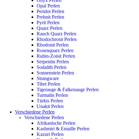
Onyx Perlen
Opal Perlen
Peridot Perlen
Prehnit Perlen
Pyrit Perlen
Quarz Perlen
Rauch Quarz Perlen
Rhodochrosit Perlen
Rhodonit Perlen
Rosenquarz Perlen
Rubin-Zoisit Perlen
Serpentin Perlen
Sodalith Perlen
Sonnenstein Perlen
Strangware
Tibet Perlen
Tigerauge & Falkenauge Perlen
Turmalin Perlen
Türkis Perlen
Unakit Perlen
Verschiedene Perlen
Verschiedene Perlen
Afrikanische Perlen
Kashmiri & Emaille Perlen
Kazuri Perlen