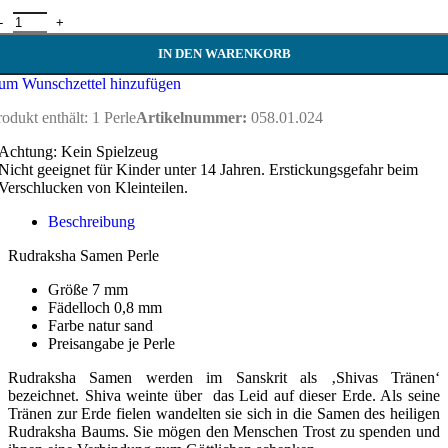
udraksha Samen Perle 7 mm Menge
IN DEN WARENKORB
um Wunschzettel hinzufügen
rodukt enthält: 1
Perle
Artikelnummer:
058.01.024
Achtung: Kein Spielzeug
Nicht geeignet für Kinder unter 14 Jahren. Erstickungsgefahr beim
Verschlucken von Kleinteilen.
Beschreibung
Rudraksha Samen Perle
Größe 7 mm
Fädelloch 0,8 mm
Farbe natur sand
Preisangabe je Perle
Rudraksha Samen werden im Sanskrit als ‚Shivas Tränen‘
bezeichnet. Shiva weinte über das Leid auf dieser Erde. Als seine
Tränen zur Erde fielen wandelten sie sich in die Samen des heiligen
Rudraksha Baums. Sie mögen den Menschen Trost zu spenden und