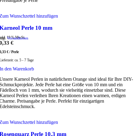
Preisangabe je Perle
Zum Wunschzettel hinzufügen
Karneol Perle 10 mm
inkl. 19 % MwSt.
zzgl.
Versandkosten
0,33
€
0,33
€
/
Perle
Lieferzeit:
ca. 5 - 7 Tage
In den Warenkorb
Unsere Karneol Perlen in natürlichem Orange sind ideal für Ihre DIY-
Schmuckprojekte. Jede Perle hat eine Größe von 10 mm und ein
Fädelloch von 1 mm, wodurch sie vielseitig einsetzbar sind. Diese
Karneol Perlen verleihen Ihren Kreationen einen warmen, erdigen
Charme. Preisangabe je Perle. Perfekt für einzigartigen
Edelsteinschmuck.
Zum Wunschzettel hinzufügen
Rosenquarz Perle 10,3 mm