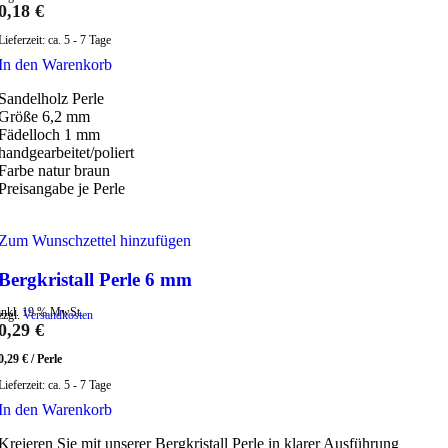
0,18
€
Lieferzeit:
ca. 5 - 7 Tage
In den Warenkorb
Sandelholz Perle
Größe 6,2 mm
Fädelloch 1 mm
handgearbeitet/poliert
Farbe natur braun
Preisangabe je Perle
Zum Wunschzettel hinzufügen
Bergkristall Perle 6 mm
inkl. 19 % MwSt.
zzgl.
Versandkosten
0,29
€
0,29
€
/
Perle
Lieferzeit:
ca. 5 - 7 Tage
In den Warenkorb
Kreieren Sie mit unserer Bergkristall Perle in klarer Ausführung