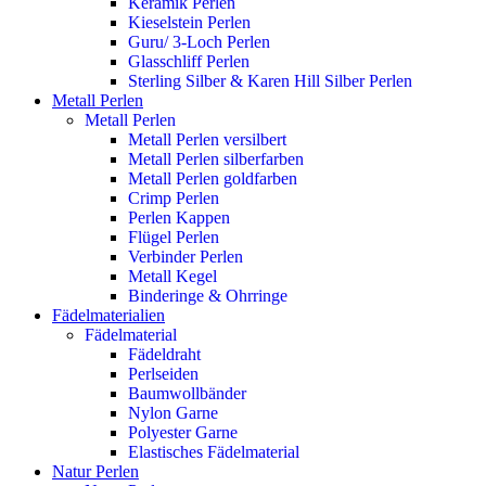
Keramik Perlen
Kieselstein Perlen
Guru/ 3-Loch Perlen
Glasschliff Perlen
Sterling Silber & Karen Hill Silber Perlen
Metall Perlen
Metall Perlen
Metall Perlen versilbert
Metall Perlen silberfarben
Metall Perlen goldfarben
Crimp Perlen
Perlen Kappen
Flügel Perlen
Verbinder Perlen
Metall Kegel
Binderinge & Ohrringe
Fädelmaterialien
Fädelmaterial
Fädeldraht
Perlseiden
Baumwollbänder
Nylon Garne
Polyester Garne
Elastisches Fädelmaterial
Natur Perlen