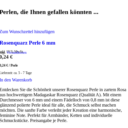
Perlen, die Ihnen gefallen könnten ...
Zum Wunschzettel hinzufügen
Rosenquarz Perle 6 mm
inkl. 19 % MwSt.
zzgl.
Versandkosten
0,24
€
0,24
€
/
Perle
Lieferzeit:
ca. 5 - 7 Tage
In den Warenkorb
Entdecken Sie die Schönheit unserer Rosenquarz Perle in zartem Rosa
aus hochwertigem Madagaskar Rosenquarz (Qualität A). Mit einem
Durchmesser von 6 mm und einem Fädelloch von 0,8 mm ist diese
glänzend polierte Perle ideal für alle, die Schmuck selbst machen
möchten. Die sanfte Farbe verleiht jeder Kreation eine harmonische,
feminine Note. Perfekt für Armbänder, Ketten und individuelle
Schmuckstücke. Preisangabe je Perle.