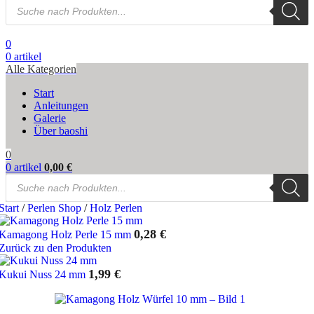
Products
search
0
0
artikel
Alle Kategorien
Start
Anleitungen
Galerie
Über baoshi
0
0
artikel
0,00
€
Products
search
Start
/
Perlen Shop
/
Holz Perlen
0,28
€
Kamagong Holz Perle 15 mm
Zurück zu den Produkten
1,99
€
Kukui Nuss 24 mm