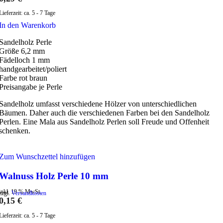
Lieferzeit:
ca. 5 - 7 Tage
In den Warenkorb
Sandelholz Perle
Größe 6,2 mm
Fädelloch 1 mm
handgearbeitet/poliert
Farbe rot braun
Preisangabe je Perle
Sandelholz umfasst verschiedene Hölzer von unterschiedlichen
Bäumen. Daher auch die verschiedenen Farben bei den Sandelholz
Perlen. Eine Mala aus Sandelholz Perlen soll Freude und Offenheit
schenken.
Zum Wunschzettel hinzufügen
Walnuss Holz Perle 10 mm
inkl. 19 % MwSt.
zzgl.
Versandkosten
0,15
€
Lieferzeit:
ca. 5 - 7 Tage