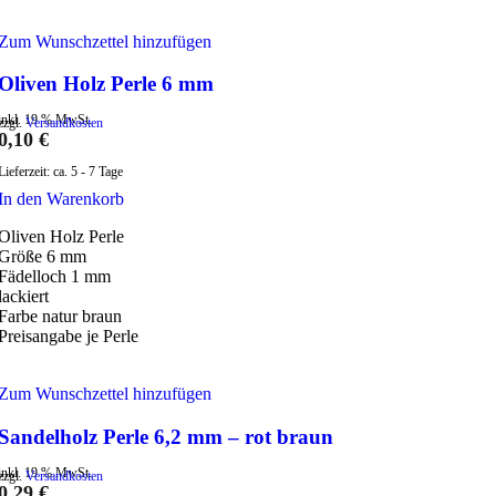
Zum Wunschzettel hinzufügen
Oliven Holz Perle 6 mm
inkl. 19 % MwSt.
zzgl.
Versandkosten
0,10
€
Lieferzeit:
ca. 5 - 7 Tage
In den Warenkorb
Oliven Holz Perle
Größe 6 mm
Fädelloch 1 mm
lackiert
Farbe natur braun
Preisangabe je Perle
Zum Wunschzettel hinzufügen
Sandelholz Perle 6,2 mm – rot braun
inkl. 19 % MwSt.
zzgl.
Versandkosten
0,29
€