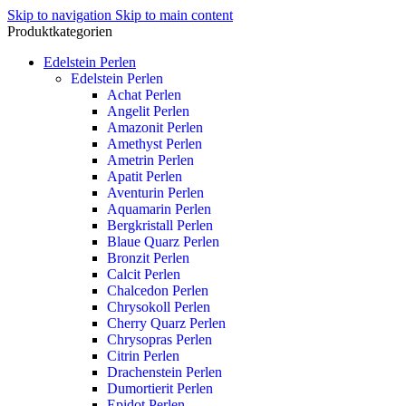
Skip to navigation
Skip to main content
Produktkategorien
Edelstein Perlen
Edelstein Perlen
Achat Perlen
Angelit Perlen
Amazonit Perlen
Amethyst Perlen
Ametrin Perlen
Apatit Perlen
Aventurin Perlen
Aquamarin Perlen
Bergkristall Perlen
Blaue Quarz Perlen
Bronzit Perlen
Calcit Perlen
Chalcedon Perlen
Chrysokoll Perlen
Cherry Quarz Perlen
Chrysopras Perlen
Citrin Perlen
Drachenstein Perlen
Dumortierit Perlen
Epidot Perlen