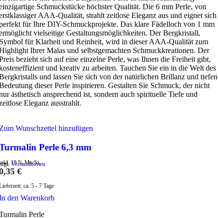
einzigartige Schmuckstücke höchster Qualität. Die 6 mm Perle, von
erstklassiger AAA-Qualität, strahlt zeitlose Eleganz aus und eignet sich
perfekt für Ihre DIY-Schmuckprojekte. Das klare Fädelloch von 1 mm
ermöglicht vielseitige Gestaltungsmöglichkeiten. Der Bergkristall,
Symbol für Klarheit und Reinheit, wird in dieser AAA-Qualität zum
Highlight Ihrer Malas und selbstgemachten Schmuckkreationen. Der
Preis bezieht sich auf eine einzelne Perle, was Ihnen die Freiheit gibt,
kosteneffizient und kreativ zu arbeiten. Tauchen Sie ein in die Welt des
Bergkristalls und lassen Sie sich von der natürlichen Brillanz und tiefen
Bedeutung dieser Perle inspirieren. Gestalten Sie Schmuck, der nicht
nur ästhetisch ansprechend ist, sondern auch spirituelle Tiefe und
zeitlose Eleganz ausstrahlt.
Zum Wunschzettel hinzufügen
Turmalin Perle 6,3 mm
inkl. 19 % MwSt.
zzgl.
Versandkosten
0,35
€
Lieferzeit:
ca. 5 - 7 Tage
In den Warenkorb
Turmalin Perle