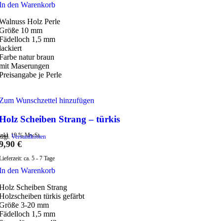
In den Warenkorb
Walnuss Holz Perle
Größe 10 mm
Fädelloch 1,5 mm
lackiert
Farbe natur braun
mit Maserungen
Preisangabe je Perle
Zum Wunschzettel hinzufügen
Holz Scheiben Strang – türkis
inkl. 19 % MwSt.
zzgl.
Versandkosten
9,90
€
Lieferzeit:
ca. 5 - 7 Tage
In den Warenkorb
Holz Scheiben Strang
Holzscheiben türkis gefärbt
Größe 3-20 mm
Fädelloch 1,5 mm