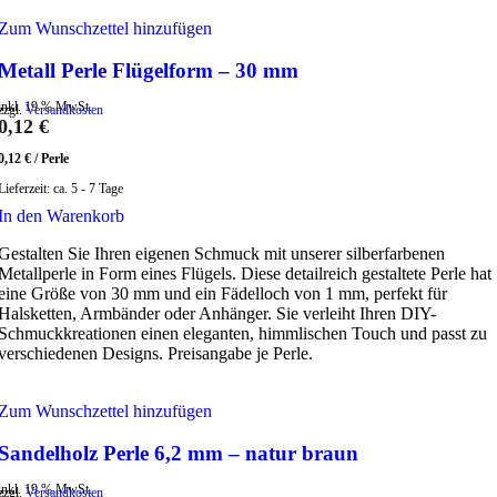
Zum Wunschzettel hinzufügen
Metall Perle Flügelform – 30 mm
inkl. 19 % MwSt.
zzgl.
Versandkosten
0,12
€
0,12
€
/
Perle
Lieferzeit:
ca. 5 - 7 Tage
In den Warenkorb
Gestalten Sie Ihren eigenen Schmuck mit unserer silberfarbenen
Metallperle in Form eines Flügels. Diese detailreich gestaltete Perle hat
eine Größe von 30 mm und ein Fädelloch von 1 mm, perfekt für
Halsketten, Armbänder oder Anhänger. Sie verleiht Ihren DIY-
Schmuckkreationen einen eleganten, himmlischen Touch und passt zu
verschiedenen Designs. Preisangabe je Perle.
Zum Wunschzettel hinzufügen
Sandelholz Perle 6,2 mm – natur braun
inkl. 19 % MwSt.
zzgl.
Versandkosten