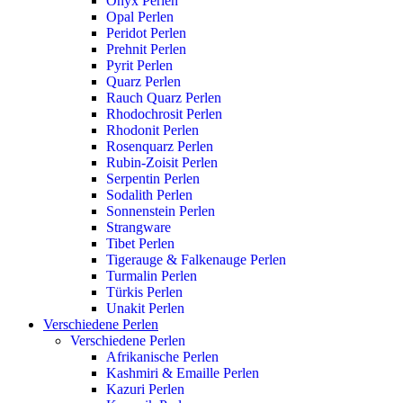
Onyx Perlen
Opal Perlen
Peridot Perlen
Prehnit Perlen
Pyrit Perlen
Quarz Perlen
Rauch Quarz Perlen
Rhodochrosit Perlen
Rhodonit Perlen
Rosenquarz Perlen
Rubin-Zoisit Perlen
Serpentin Perlen
Sodalith Perlen
Sonnenstein Perlen
Strangware
Tibet Perlen
Tigerauge & Falkenauge Perlen
Turmalin Perlen
Türkis Perlen
Unakit Perlen
Verschiedene Perlen
Verschiedene Perlen
Afrikanische Perlen
Kashmiri & Emaille Perlen
Kazuri Perlen