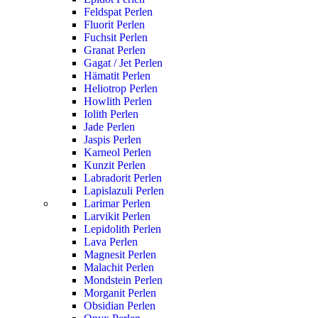
Feldspat Perlen
Fluorit Perlen
Fuchsit Perlen
Granat Perlen
Gagat / Jet Perlen
Hämatit Perlen
Heliotrop Perlen
Howlith Perlen
Iolith Perlen
Jade Perlen
Jaspis Perlen
Karneol Perlen
Kunzit Perlen
Labradorit Perlen
Lapislazuli Perlen
Larimar Perlen
Larvikit Perlen
Lepidolith Perlen
Lava Perlen
Magnesit Perlen
Malachit Perlen
Mondstein Perlen
Morganit Perlen
Obsidian Perlen