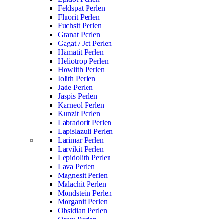
Feldspat Perlen
Fluorit Perlen
Fuchsit Perlen
Granat Perlen
Gagat / Jet Perlen
Hämatit Perlen
Heliotrop Perlen
Howlith Perlen
Iolith Perlen
Jade Perlen
Jaspis Perlen
Karneol Perlen
Kunzit Perlen
Labradorit Perlen
Lapislazuli Perlen
Larimar Perlen
Larvikit Perlen
Lepidolith Perlen
Lava Perlen
Magnesit Perlen
Malachit Perlen
Mondstein Perlen
Morganit Perlen
Obsidian Perlen