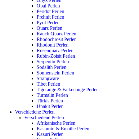
Onyx Perlen
Opal Perlen
Peridot Perlen
Prehnit Perlen
Pyrit Perlen
Quarz Perlen
Rauch Quarz Perlen
Rhodochrosit Perlen
Rhodonit Perlen
Rosenquarz Perlen
Rubin-Zoisit Perlen
Serpentin Perlen
Sodalith Perlen
Sonnenstein Perlen
Strangware
Tibet Perlen
Tigerauge & Falkenauge Perlen
Turmalin Perlen
Türkis Perlen
Unakit Perlen
Verschiedene Perlen
Verschiedene Perlen
Afrikanische Perlen
Kashmiri & Emaille Perlen
Kazuri Perlen