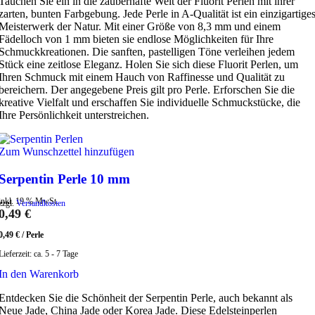
Tauchen Sie ein in die zauberhafte Welt der Fluorit Perlen mit ihrer
zarten, bunten Farbgebung. Jede Perle in A-Qualität ist ein einzigartige
Meisterwerk der Natur. Mit einer Größe von 8,3 mm und einem
Fädelloch von 1 mm bieten sie endlose Möglichkeiten für Ihre
Schmuckkreationen. Die sanften, pastelligen Töne verleihen jedem
Stück eine zeitlose Eleganz. Holen Sie sich diese Fluorit Perlen, um
Ihren Schmuck mit einem Hauch von Raffinesse und Qualität zu
bereichern. Der angegebene Preis gilt pro Perle. Erforschen Sie die
kreative Vielfalt und erschaffen Sie individuelle Schmuckstücke, die
Ihre Persönlichkeit unterstreichen.
Zum Wunschzettel hinzufügen
Serpentin Perle 10 mm
inkl. 19 % MwSt.
zzgl.
Versandkosten
0,49
€
0,49
€
/
Perle
Lieferzeit:
ca. 5 - 7 Tage
In den Warenkorb
Entdecken Sie die Schönheit der Serpentin Perle, auch bekannt als
Neue Jade, China Jade oder Korea Jade. Diese Edelsteinperlen