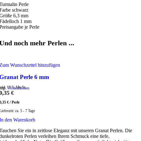
Turmalin Perle
Farbe schwarz
Größe 6,3 mm
Fädelloch 1 mm
Preisangabe je Perle
Und noch mehr Perlen ...
Zum Wunschzettel hinzufügen
Granat Perle 6 mm
inkl. 19 % MwSt.
zzgl.
Versandkosten
0,35
€
0,35
€
/
Perle
Lieferzeit:
ca. 5 - 7 Tage
In den Warenkorb
Tauchen Sie ein in zeitlose Eleganz mit unseren Granat Perlen. Die
dunkelroten Perlen verleihen Ihrem Schmuck eine tiefe,