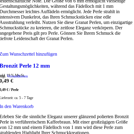
leidenschaftliche Note. Die Größe von 6 mm ermöglicht vielseitige
Gestaltungsmöglichkeiten, während das Fädelloch mit 1 mm
Durchmesser leichtes Auffädeln ermöglicht. Jede Perle strahlt in
intensivem Dunkelrot, das Ihren Schmuckstücken eine edle
Ausstrahlung verleiht. Nutzen Sie diese Granat Perlen, um einzigartige
Schmuckstücke zu kreieren, die zeitlose Eleganz verkörpern. Der
angegebene Preis gilt pro Perle. Gönnen Sie Ihrem Schmuck die
tiefrote Leidenschaft der Granat Perlen.
Zum Wunschzettel hinzufügen
Bronzit Perle 12 mm
inkl. 19 % MwSt.
zzgl.
Versandkosten
0,49
€
0,49
€
/
Perle
Lieferzeit:
ca. 5 - 7 Tage
In den Warenkorb
Erleben Sie die sinnliche Eleganz unserer glänzend polierten Bronzit
Perle in verführerischem Kaffeebraun. Mit einer großzügigen Größe
von 12 mm und einem Fädelloch von 1 mm wird diese Perle zum
strahlenden Highlight Ihrer Schmuckkreationen.