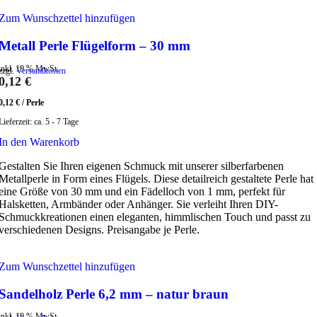
Zum Wunschzettel hinzufügen
Metall Perle Flügelform – 30 mm
inkl. 19 % MwSt.
zzgl.
Versandkosten
0,12
€
0,12
€
/
Perle
Lieferzeit:
ca. 5 - 7 Tage
In den Warenkorb
Gestalten Sie Ihren eigenen Schmuck mit unserer silberfarbenen
Metallperle in Form eines Flügels. Diese detailreich gestaltete Perle hat
eine Größe von 30 mm und ein Fädelloch von 1 mm, perfekt für
Halsketten, Armbänder oder Anhänger. Sie verleiht Ihren DIY-
Schmuckkreationen einen eleganten, himmlischen Touch und passt zu
verschiedenen Designs. Preisangabe je Perle.
Zum Wunschzettel hinzufügen
Sandelholz Perle 6,2 mm – natur braun
inkl. 19 % MwSt.