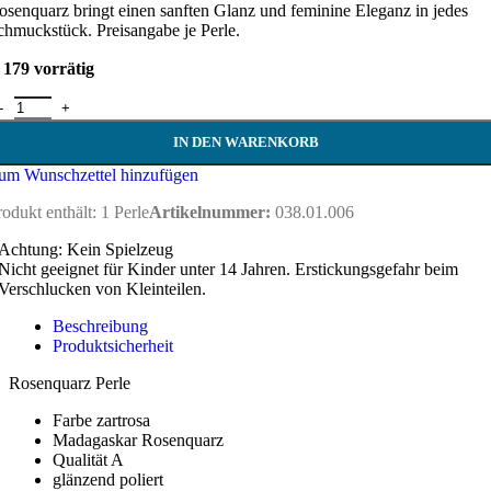
osenquarz bringt einen sanften Glanz und feminine Eleganz in jedes
chmuckstück. Preisangabe je Perle.
179 vorrätig
osenquarz Perle 10,3 mm Menge
IN DEN WARENKORB
um Wunschzettel hinzufügen
rodukt enthält: 1
Perle
Artikelnummer:
038.01.006
Achtung: Kein Spielzeug
Nicht geeignet für Kinder unter 14 Jahren. Erstickungsgefahr beim
Verschlucken von Kleinteilen.
Beschreibung
Produktsicherheit
Rosenquarz Perle
Farbe zartrosa
Madagaskar Rosenquarz
Qualität A
glänzend poliert