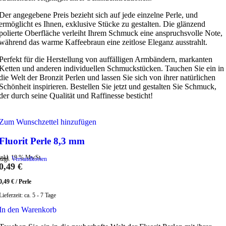
Der angegebene Preis bezieht sich auf jede einzelne Perle, und
ermöglicht es Ihnen, exklusive Stücke zu gestalten. Die glänzend
polierte Oberfläche verleiht Ihrem Schmuck eine anspruchsvolle Note,
während das warme Kaffeebraun eine zeitlose Eleganz ausstrahlt.
Perfekt für die Herstellung von auffälligen Armbändern, markanten
Ketten und anderen individuellen Schmuckstücken. Tauchen Sie ein in
die Welt der Bronzit Perlen und lassen Sie sich von ihrer natürlichen
Schönheit inspirieren. Bestellen Sie jetzt und gestalten Sie Schmuck,
der durch seine Qualität und Raffinesse besticht!
Zum Wunschzettel hinzufügen
Fluorit Perle 8,3 mm
inkl. 19 % MwSt.
zzgl.
Versandkosten
0,49
€
0,49
€
/
Perle
Lieferzeit:
ca. 5 - 7 Tage
In den Warenkorb