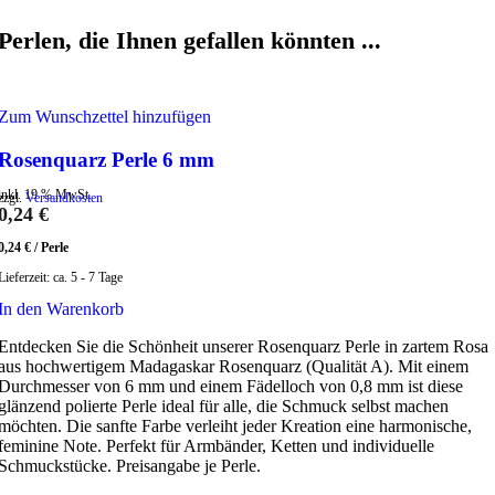
Perlen, die Ihnen gefallen könnten ...
Zum Wunschzettel hinzufügen
Rosenquarz Perle 6 mm
inkl. 19 % MwSt.
zzgl.
Versandkosten
0,24
€
0,24
€
/
Perle
Lieferzeit:
ca. 5 - 7 Tage
In den Warenkorb
Entdecken Sie die Schönheit unserer Rosenquarz Perle in zartem Rosa
aus hochwertigem Madagaskar Rosenquarz (Qualität A). Mit einem
Durchmesser von 6 mm und einem Fädelloch von 0,8 mm ist diese
glänzend polierte Perle ideal für alle, die Schmuck selbst machen
möchten. Die sanfte Farbe verleiht jeder Kreation eine harmonische,
feminine Note. Perfekt für Armbänder, Ketten und individuelle
Schmuckstücke. Preisangabe je Perle.