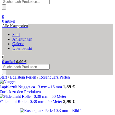
Products
search
0
0
artikel
Alle Kategorien
Start
Anleitungen
Galerie
Über baoshi
0
0
artikel
0,00
€
Products
search
Start
/
Edelstein Perlen
/
Rosenquarz Perlen
1,89
€
Lapislazuli Nugget ca.13 mm - 16 mm
Zurück zu den Produkten
3,90
€
Fädeldraht Rolle - 0,38 mm - 50 Meter