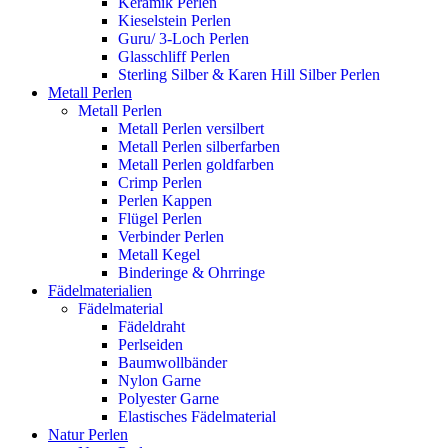
Keramik Perlen
Kieselstein Perlen
Guru/ 3-Loch Perlen
Glasschliff Perlen
Sterling Silber & Karen Hill Silber Perlen
Metall Perlen
Metall Perlen
Metall Perlen versilbert
Metall Perlen silberfarben
Metall Perlen goldfarben
Crimp Perlen
Perlen Kappen
Flügel Perlen
Verbinder Perlen
Metall Kegel
Binderinge & Ohrringe
Fädelmaterialien
Fädelmaterial
Fädeldraht
Perlseiden
Baumwollbänder
Nylon Garne
Polyester Garne
Elastisches Fädelmaterial
Natur Perlen