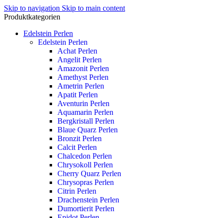
Skip to navigation
Skip to main content
Produktkategorien
Edelstein Perlen
Edelstein Perlen
Achat Perlen
Angelit Perlen
Amazonit Perlen
Amethyst Perlen
Ametrin Perlen
Apatit Perlen
Aventurin Perlen
Aquamarin Perlen
Bergkristall Perlen
Blaue Quarz Perlen
Bronzit Perlen
Calcit Perlen
Chalcedon Perlen
Chrysokoll Perlen
Cherry Quarz Perlen
Chrysopras Perlen
Citrin Perlen
Drachenstein Perlen
Dumortierit Perlen
Epidot Perlen