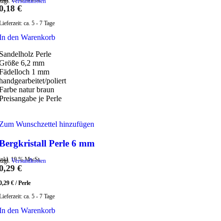
zzgl.
Versandkosten
0,18
€
Lieferzeit:
ca. 5 - 7 Tage
In den Warenkorb
Sandelholz Perle
Größe 6,2 mm
Fädelloch 1 mm
handgearbeitet/poliert
Farbe natur braun
Preisangabe je Perle
Zum Wunschzettel hinzufügen
Bergkristall Perle 6 mm
inkl. 19 % MwSt.
zzgl.
Versandkosten
0,29
€
0,29
€
/
Perle
Lieferzeit:
ca. 5 - 7 Tage
In den Warenkorb