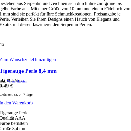
bestehen aus Serpentin und zeichnen sich durch ihre zart grüne bis
gelbe Farbe aus. Mit einer Größe von 10 mm und einem Fädelloch von
1 mm sind sie perfekt für Ihre Schmuckkreationen. Preisangabe je
Perle. Verleihen Sie Ihren Designs einen Hauch von Eleganz und
Exotik mit diesen faszinierenden Serpentin Perlen.
4o
Zum Wunschzettel hinzufügen
Tigerauge Perle 8,4 mm
inkl. 19 % MwSt.
zzgl.
Versandkosten
0,49
€
Lieferzeit:
ca. 5 - 7 Tage
In den Warenkorb
Tigerauge Perle
Qualität AAA
Farbe bernstein
Größe 8,4 mm