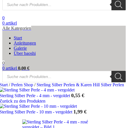
Products
search
0
0
artikel
Alle Kategorien
Start
Anleitungen
Galerie
Über baoshi
0
0
artikel
0,00
€
Products
search
Start
/
Perlen Shop
/
Sterling Silber Perlen & Karen Hill Silber Perlen
0,55
€
Sterling Silber Perle - 4 mm - vergoldet
Zurück zu den Produkten
1,99
€
Sterling Silber Perle - 10 mm - vergoldet