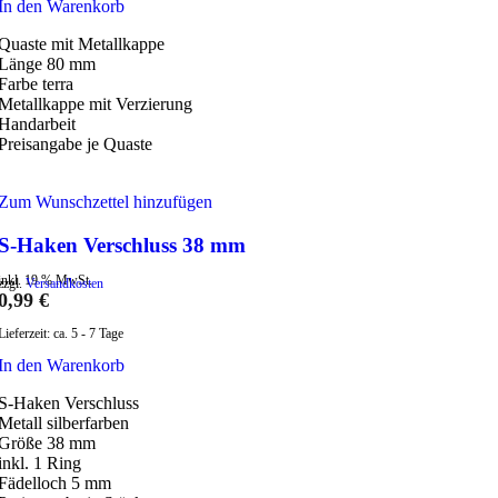
In den Warenkorb
Quaste mit Metallkappe
Länge 80 mm
Farbe terra
Metallkappe mit Verzierung
Handarbeit
Preisangabe je Quaste
Zum Wunschzettel hinzufügen
S-Haken Verschluss 38 mm
inkl. 19 % MwSt.
zzgl.
Versandkosten
0,99
€
Lieferzeit:
ca. 5 - 7 Tage
In den Warenkorb
S-Haken Verschluss
Metall silberfarben
Größe 38 mm
inkl. 1 Ring
Fädelloch 5 mm