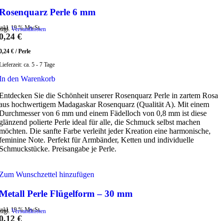
Rosenquarz Perle 6 mm
inkl. 19 % MwSt.
zzgl.
Versandkosten
0,24
€
0,24
€
/
Perle
Lieferzeit:
ca. 5 - 7 Tage
In den Warenkorb
Entdecken Sie die Schönheit unserer Rosenquarz Perle in zartem Rosa
aus hochwertigem Madagaskar Rosenquarz (Qualität A). Mit einem
Durchmesser von 6 mm und einem Fädelloch von 0,8 mm ist diese
glänzend polierte Perle ideal für alle, die Schmuck selbst machen
möchten. Die sanfte Farbe verleiht jeder Kreation eine harmonische,
feminine Note. Perfekt für Armbänder, Ketten und individuelle
Schmuckstücke. Preisangabe je Perle.
Zum Wunschzettel hinzufügen
Metall Perle Flügelform – 30 mm
inkl. 19 % MwSt.
zzgl.
Versandkosten
0,12
€