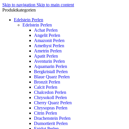
Skip to navigation
Skip to main content
Produktkategorien
Edelstein Perlen
Edelstein Perlen
Achat Perlen
Angelit Perlen
Amazonit Perlen
Amethyst Perlen
Ametrin Perlen
Apatit Perlen
Aventurin Perlen
Aquamarin Perlen
Bergkristall Perlen
Blaue Quarz Perlen
Bronzit Perlen
Calcit Perlen
Chalcedon Perlen
Chrysokoll Perlen
Cherry Quarz Perlen
Chrysopras Perlen
Citrin Perlen
Drachenstein Perlen
Dumortierit Perlen
Epidot Perlen