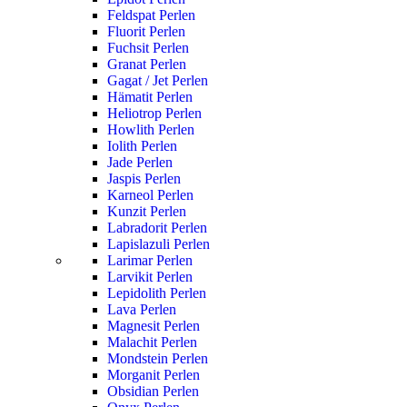
Feldspat Perlen
Fluorit Perlen
Fuchsit Perlen
Granat Perlen
Gagat / Jet Perlen
Hämatit Perlen
Heliotrop Perlen
Howlith Perlen
Iolith Perlen
Jade Perlen
Jaspis Perlen
Karneol Perlen
Kunzit Perlen
Labradorit Perlen
Lapislazuli Perlen
Larimar Perlen
Larvikit Perlen
Lepidolith Perlen
Lava Perlen
Magnesit Perlen
Malachit Perlen
Mondstein Perlen
Morganit Perlen
Obsidian Perlen