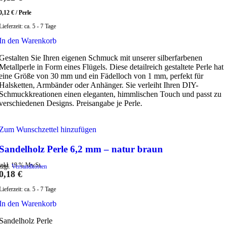
0,12
€
/
Perle
Lieferzeit:
ca. 5 - 7 Tage
In den Warenkorb
Gestalten Sie Ihren eigenen Schmuck mit unserer silberfarbenen
Metallperle in Form eines Flügels. Diese detailreich gestaltete Perle hat
eine Größe von 30 mm und ein Fädelloch von 1 mm, perfekt für
Halsketten, Armbänder oder Anhänger. Sie verleiht Ihren DIY-
Schmuckkreationen einen eleganten, himmlischen Touch und passt zu
verschiedenen Designs. Preisangabe je Perle.
Zum Wunschzettel hinzufügen
Sandelholz Perle 6,2 mm – natur braun
inkl. 19 % MwSt.
zzgl.
Versandkosten
0,18
€
Lieferzeit:
ca. 5 - 7 Tage
In den Warenkorb
Sandelholz Perle