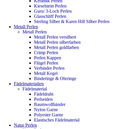
Keramik Perlen
Kieselstein Perlen
Guru/ 3-Loch Perlen
Glasschliff Perlen
Sterling Silber & Karen Hill Silber Perlen
Metall Perlen
Metall Perlen
Metall Perlen versilbert
Metall Perlen silberfarben
Metall Perlen goldfarben
Crimp Perlen
Perlen Kappen
Flügel Perlen
Verbinder Perlen
Metall Kegel
Binderinge & Ohrringe
Fädelmaterialien
Fädelmaterial
Fädeldraht
Perlseiden
Baumwollbänder
Nylon Garne
Polyester Garne
Elastisches Fädelmaterial
Natur Perlen