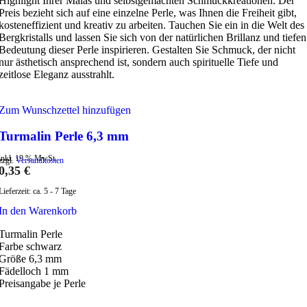
Highlight Ihrer Malas und selbstgemachten Schmuckkreationen. Der
Preis bezieht sich auf eine einzelne Perle, was Ihnen die Freiheit gibt,
kosteneffizient und kreativ zu arbeiten. Tauchen Sie ein in die Welt des
Bergkristalls und lassen Sie sich von der natürlichen Brillanz und tiefen
Bedeutung dieser Perle inspirieren. Gestalten Sie Schmuck, der nicht
nur ästhetisch ansprechend ist, sondern auch spirituelle Tiefe und
zeitlose Eleganz ausstrahlt.
Zum Wunschzettel hinzufügen
Turmalin Perle 6,3 mm
inkl. 19 % MwSt.
zzgl.
Versandkosten
0,35
€
Lieferzeit:
ca. 5 - 7 Tage
In den Warenkorb
Turmalin Perle
Farbe schwarz
Größe 6,3 mm
Fädelloch 1 mm
Preisangabe je Perle