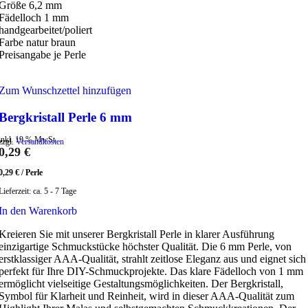
Größe 6,2 mm
Fädelloch 1 mm
handgearbeitet/poliert
Farbe natur braun
Preisangabe je Perle
Zum Wunschzettel hinzufügen
Bergkristall Perle 6 mm
inkl. 19 % MwSt.
zzgl.
Versandkosten
0,29
€
0,29
€
/
Perle
Lieferzeit:
ca. 5 - 7 Tage
In den Warenkorb
Kreieren Sie mit unserer Bergkristall Perle in klarer Ausführung
einzigartige Schmuckstücke höchster Qualität. Die 6 mm Perle, von
erstklassiger AAA-Qualität, strahlt zeitlose Eleganz aus und eignet sich
perfekt für Ihre DIY-Schmuckprojekte. Das klare Fädelloch von 1 mm
ermöglicht vielseitige Gestaltungsmöglichkeiten. Der Bergkristall,
Symbol für Klarheit und Reinheit, wird in dieser AAA-Qualität zum