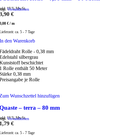
inkl. 19 % MwSt.
zzgl.
Versandkosten
3,90
€
0,08
€
/
m
Lieferzeit:
ca. 5 - 7 Tage
In den Warenkorb
Fädeldraht Rolle - 0,38 mm
Edelstahl silbergrau
Kunststoff beschichtet
1 Rolle enthält 50 Meter
Stärke 0,38 mm
Preisangabe je Rolle
Zum Wunschzettel hinzufügen
Quaste – terra – 80 mm
inkl. 19 % MwSt.
zzgl.
Versandkosten
1,79
€
Lieferzeit:
ca. 5 - 7 Tage