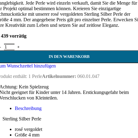
anglebigkeit. Jede Perle wird einzeln verkauft, damit Sie die Menge für
hr Projekt optimal bestimmen können. Kreieren Sie einzigartige
chmuckstücke mit unserer rosé vergoldeten Sterling Silber Perle der
röße 4 mm. Der angegebene Preis gilt pro einzelner Perle. Erwecken S
hre Kreativität zum Leben und setzen Sie auf zeitlose Eleganz.
439 vorrätig
erling Silber Perle - 4 mm - rosé vergoldet Menge
IN DEN WARENKORB
um Wunschzettel hinzufügen
rodukt enthält: 1
Perle
Artikelnummer:
060.01.047
Achtung: Kein Spielzeug
Nicht geeignet für Kinder unter 14 Jahren. Erstickungsgefahr beim
Verschlucken von Kleinteilen.
Beschreibung
Sterling Silber Perle
rosé vergoldet
Größe 4 mm