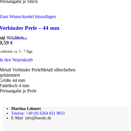
Preisangabe je Stück
Zum Wunschzettel hinzufügen
Verbinder Perle – 44 mm
inkl. 19 % MwSt.
zzgl.
Versandkosten
0,59
€
Lieferzeit:
ca. 5 - 7 Tage
In den Warenkorb
Metall Verbinder PerleMetall silberfarben
gehämmert
Größe 44 mm
Fädelloch 4 mm
Preisangabe je Perle
Martina Lehnert
Telefon: +49 (0) 6264 821 9833
E-Mail: info@baoshi.de