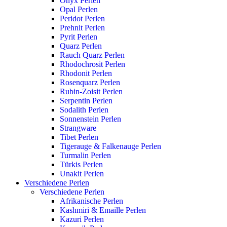
Onyx Perlen
Opal Perlen
Peridot Perlen
Prehnit Perlen
Pyrit Perlen
Quarz Perlen
Rauch Quarz Perlen
Rhodochrosit Perlen
Rhodonit Perlen
Rosenquarz Perlen
Rubin-Zoisit Perlen
Serpentin Perlen
Sodalith Perlen
Sonnenstein Perlen
Strangware
Tibet Perlen
Tigerauge & Falkenauge Perlen
Turmalin Perlen
Türkis Perlen
Unakit Perlen
Verschiedene Perlen
Verschiedene Perlen
Afrikanische Perlen
Kashmiri & Emaille Perlen
Kazuri Perlen