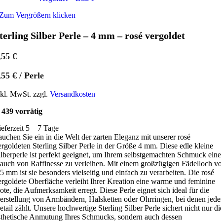
Zum Vergrößern klicken
terling Silber Perle – 4 mm – rosé vergoldet
,55
€
,55
€
/
Perle
nkl. MwSt. zzgl.
Versandkosten
439 vorrätig
ieferzeit 5 – 7 Tage
auchen Sie ein in die Welt der zarten Eleganz mit unserer rosé
ergoldeten Sterling Silber Perle in der Größe 4 mm. Diese edle kleine
ilberperle ist perfekt geeignet, um Ihrem selbstgemachten Schmuck ein
auch von Raffinesse zu verleihen. Mit einem großzügigen Fädelloch v
,5 mm ist sie besonders vielseitig und einfach zu verarbeiten. Die rosé
ergoldete Oberfläche verleiht Ihrer Kreation eine warme und feminine
ote, die Aufmerksamkeit erregt. Diese Perle eignet sich ideal für die
erstellung von Armbändern, Halsketten oder Ohrringen, bei denen jede
etail zählt. Unsere hochwertige Sterling Silber Perle sichert nicht nur di
sthetische Anmutung Ihres Schmucks, sondern auch dessen