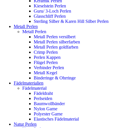
Keramik Perlen
Kieselstein Perlen
Guru/ 3-Loch Perlen
Glasschliff Perlen
Sterling Silber & Karen Hill Silber Perlen
Metall Perlen
Metall Perlen
Metall Perlen versilbert
Metall Perlen silberfarben
Metall Perlen goldfarben
Crimp Perlen
Perlen Kappen
Flügel Perlen
Verbinder Perlen
Metall Kegel
Binderinge & Ohrringe
Fädelmaterialien
Fädelmaterial
Fädeldraht
Perlseiden
Baumwollbänder
Nylon Garne
Polyester Garne
Elastisches Fädelmaterial
Natur Perlen