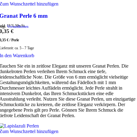
Zum Wunschzettel hinzufügen
Granat Perle 6 mm
inkl. 19 % MwSt.
zzgl.
Versandkosten
0,35
€
0,35
€
/
Perle
Lieferzeit:
ca. 5 - 7 Tage
In den Warenkorb
Tauchen Sie ein in zeitlose Eleganz mit unseren Granat Perlen. Die
dunkelroten Perlen verleihen Ihrem Schmuck eine tiefe,
leidenschaftliche Note. Die Größe von 6 mm ermöglicht vielseitige
Gestaltungsmöglichkeiten, während das Fädelloch mit 1 mm
Durchmesser leichtes Auffädeln ermöglicht. Jede Perle strahlt in
intensivem Dunkelrot, das Ihren Schmuckstücken eine edle
Ausstrahlung verleiht. Nutzen Sie diese Granat Perlen, um einzigartige
Schmuckstücke zu kreieren, die zeitlose Eleganz verkörpern. Der
angegebene Preis gilt pro Perle. Gönnen Sie Ihrem Schmuck die
tiefrote Leidenschaft der Granat Perlen.
Zum Wunschzettel hinzufügen