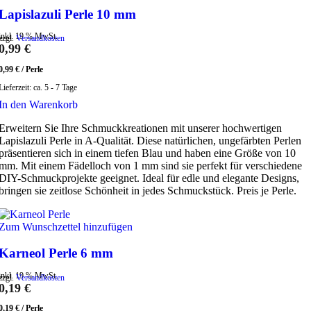
Lapislazuli Perle 10 mm
inkl. 19 % MwSt.
zzgl.
Versandkosten
0,99
€
0,99
€
/
Perle
Lieferzeit:
ca. 5 - 7 Tage
In den Warenkorb
Erweitern Sie Ihre Schmuckkreationen mit unserer hochwertigen
Lapislazuli Perle in A-Qualität. Diese natürlichen, ungefärbten Perlen
präsentieren sich in einem tiefen Blau und haben eine Größe von 10
mm. Mit einem Fädelloch von 1 mm sind sie perfekt für verschiedene
DIY-Schmuckprojekte geeignet. Ideal für edle und elegante Designs,
bringen sie zeitlose Schönheit in jedes Schmuckstück. Preis je Perle.
Zum Wunschzettel hinzufügen
Karneol Perle 6 mm
inkl. 19 % MwSt.
zzgl.
Versandkosten
0,19
€
0,19
€
/
Perle