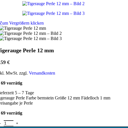
Zum Vergrößern klicken
igerauge Perle 12 mm
,59
€
nkl. MwSt. zzgl.
Versandkosten
69 vorrätig
ieferzeit 5 – 7 Tage
igerauge Perle Farbe bernstein Größe 12 mm Fädelloch 1 mm
reisangabe je Perle
69 vorrätig
igerauge Perle 12 mm Menge