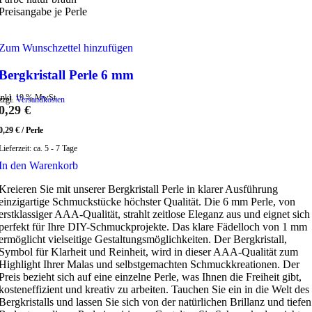
Preisangabe je Perle
Zum Wunschzettel hinzufügen
Bergkristall Perle 6 mm
inkl. 19 % MwSt.
zzgl.
Versandkosten
0,29
€
0,29
€
/
Perle
Lieferzeit:
ca. 5 - 7 Tage
In den Warenkorb
Kreieren Sie mit unserer Bergkristall Perle in klarer Ausführung
einzigartige Schmuckstücke höchster Qualität. Die 6 mm Perle, von
erstklassiger AAA-Qualität, strahlt zeitlose Eleganz aus und eignet sich
perfekt für Ihre DIY-Schmuckprojekte. Das klare Fädelloch von 1 mm
ermöglicht vielseitige Gestaltungsmöglichkeiten. Der Bergkristall,
Symbol für Klarheit und Reinheit, wird in dieser AAA-Qualität zum
Highlight Ihrer Malas und selbstgemachten Schmuckkreationen. Der
Preis bezieht sich auf eine einzelne Perle, was Ihnen die Freiheit gibt,
kosteneffizient und kreativ zu arbeiten. Tauchen Sie ein in die Welt des
Bergkristalls und lassen Sie sich von der natürlichen Brillanz und tiefen