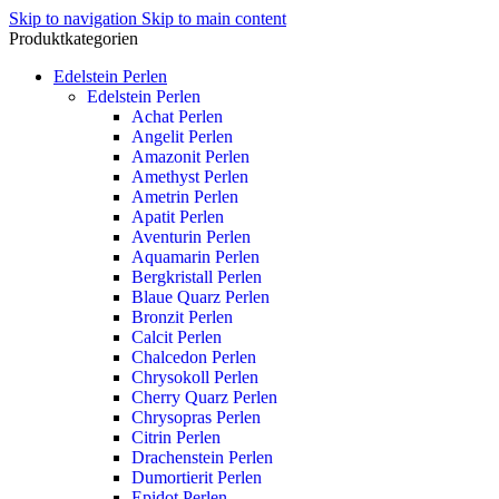
Skip to navigation
Skip to main content
Produktkategorien
Edelstein Perlen
Edelstein Perlen
Achat Perlen
Angelit Perlen
Amazonit Perlen
Amethyst Perlen
Ametrin Perlen
Apatit Perlen
Aventurin Perlen
Aquamarin Perlen
Bergkristall Perlen
Blaue Quarz Perlen
Bronzit Perlen
Calcit Perlen
Chalcedon Perlen
Chrysokoll Perlen
Cherry Quarz Perlen
Chrysopras Perlen
Citrin Perlen
Drachenstein Perlen
Dumortierit Perlen
Epidot Perlen