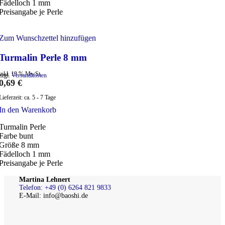
Fädelloch 1 mm
Preisangabe je Perle
Zum Wunschzettel hinzufügen
Turmalin Perle 8 mm
inkl. 19 % MwSt.
zzgl.
Versandkosten
0,69
€
Lieferzeit:
ca. 5 - 7 Tage
In den Warenkorb
Turmalin Perle
Farbe bunt
Größe 8 mm
Fädelloch 1 mm
Preisangabe je Perle
Martina Lehnert
Telefon: +49 (0) 6264 821 9833
E-Mail: info@baoshi.de