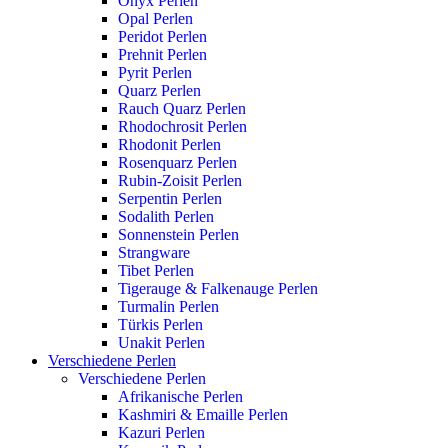
Onyx Perlen
Opal Perlen
Peridot Perlen
Prehnit Perlen
Pyrit Perlen
Quarz Perlen
Rauch Quarz Perlen
Rhodochrosit Perlen
Rhodonit Perlen
Rosenquarz Perlen
Rubin-Zoisit Perlen
Serpentin Perlen
Sodalith Perlen
Sonnenstein Perlen
Strangware
Tibet Perlen
Tigerauge & Falkenauge Perlen
Turmalin Perlen
Türkis Perlen
Unakit Perlen
Verschiedene Perlen
Verschiedene Perlen
Afrikanische Perlen
Kashmiri & Emaille Perlen
Kazuri Perlen