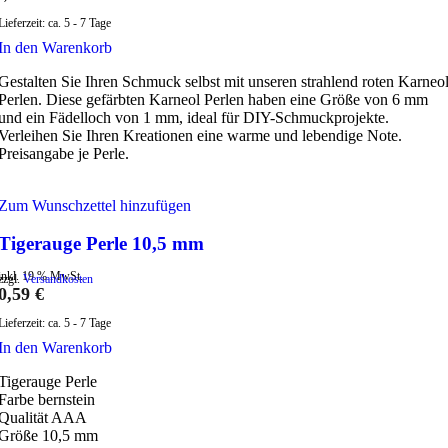
Lieferzeit:
ca. 5 - 7 Tage
In den Warenkorb
Gestalten Sie Ihren Schmuck selbst mit unseren strahlend roten Karneo
Perlen. Diese gefärbten Karneol Perlen haben eine Größe von 6 mm
und ein Fädelloch von 1 mm, ideal für DIY-Schmuckprojekte.
Verleihen Sie Ihren Kreationen eine warme und lebendige Note.
Preisangabe je Perle.
Zum Wunschzettel hinzufügen
Tigerauge Perle 10,5 mm
inkl. 19 % MwSt.
zzgl.
Versandkosten
0,59
€
Lieferzeit:
ca. 5 - 7 Tage
In den Warenkorb
Tigerauge Perle
Farbe bernstein
Qualität AAA
Größe 10,5 mm