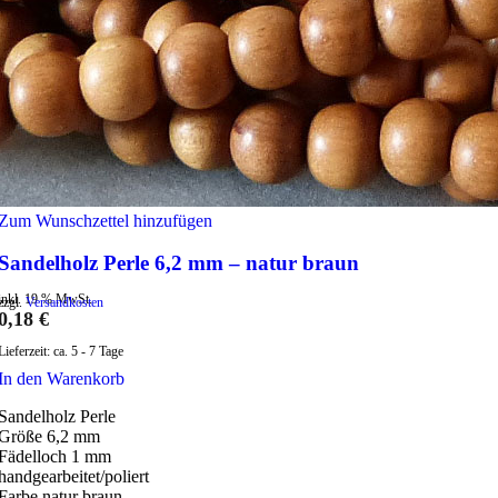
Zum Wunschzettel hinzufügen
Sandelholz Perle 6,2 mm – natur braun
inkl. 19 % MwSt.
zzgl.
Versandkosten
0,18
€
Lieferzeit:
ca. 5 - 7 Tage
In den Warenkorb
Sandelholz Perle
Größe 6,2 mm
Fädelloch 1 mm
handgearbeitet/poliert
Farbe natur braun