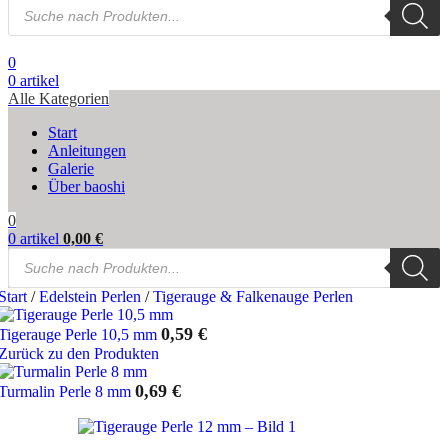
Products
search
0
0
artikel
Alle Kategorien
Start
Anleitungen
Galerie
Über baoshi
0
0
artikel
0,00
€
Products
search
Start
/
Edelstein Perlen
/
Tigerauge & Falkenauge Perlen
0,59
€
Tigerauge Perle 10,5 mm
Zurück zu den Produkten
0,69
€
Turmalin Perle 8 mm