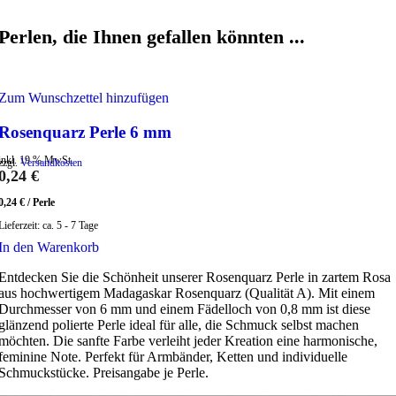
Perlen, die Ihnen gefallen könnten ...
Zum Wunschzettel hinzufügen
Rosenquarz Perle 6 mm
inkl. 19 % MwSt.
zzgl.
Versandkosten
0,24
€
0,24
€
/
Perle
Lieferzeit:
ca. 5 - 7 Tage
In den Warenkorb
Entdecken Sie die Schönheit unserer Rosenquarz Perle in zartem Rosa
aus hochwertigem Madagaskar Rosenquarz (Qualität A). Mit einem
Durchmesser von 6 mm und einem Fädelloch von 0,8 mm ist diese
glänzend polierte Perle ideal für alle, die Schmuck selbst machen
möchten. Die sanfte Farbe verleiht jeder Kreation eine harmonische,
feminine Note. Perfekt für Armbänder, Ketten und individuelle
Schmuckstücke. Preisangabe je Perle.