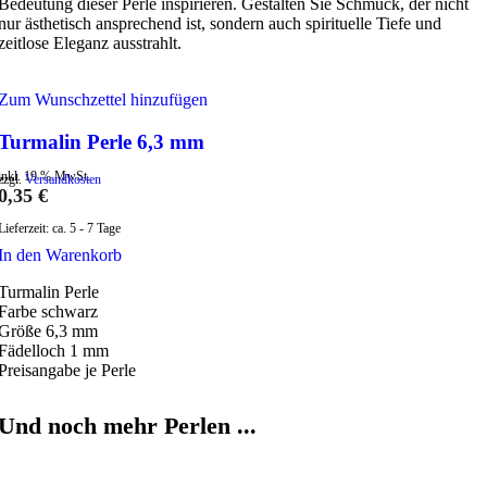
Bedeutung dieser Perle inspirieren. Gestalten Sie Schmuck, der nicht
nur ästhetisch ansprechend ist, sondern auch spirituelle Tiefe und
zeitlose Eleganz ausstrahlt.
Zum Wunschzettel hinzufügen
Turmalin Perle 6,3 mm
inkl. 19 % MwSt.
zzgl.
Versandkosten
0,35
€
Lieferzeit:
ca. 5 - 7 Tage
In den Warenkorb
Turmalin Perle
Farbe schwarz
Größe 6,3 mm
Fädelloch 1 mm
Preisangabe je Perle
Und noch mehr Perlen ...