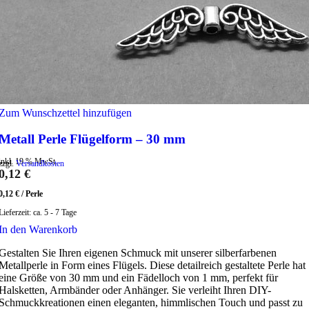
Zum Wunschzettel hinzufügen
Metall Perle Flügelform – 30 mm
inkl. 19 % MwSt.
zzgl.
Versandkosten
0,12
€
0,12
€
/
Perle
Lieferzeit:
ca. 5 - 7 Tage
In den Warenkorb
Gestalten Sie Ihren eigenen Schmuck mit unserer silberfarbenen
Metallperle in Form eines Flügels. Diese detailreich gestaltete Perle hat
eine Größe von 30 mm und ein Fädelloch von 1 mm, perfekt für
Halsketten, Armbänder oder Anhänger. Sie verleiht Ihren DIY-
Schmuckkreationen einen eleganten, himmlischen Touch und passt zu