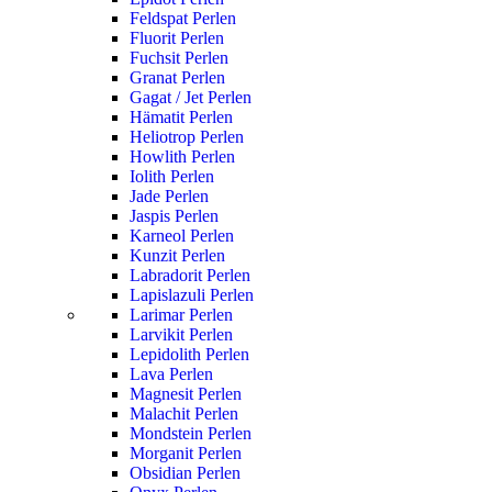
Feldspat Perlen
Fluorit Perlen
Fuchsit Perlen
Granat Perlen
Gagat / Jet Perlen
Hämatit Perlen
Heliotrop Perlen
Howlith Perlen
Iolith Perlen
Jade Perlen
Jaspis Perlen
Karneol Perlen
Kunzit Perlen
Labradorit Perlen
Lapislazuli Perlen
Larimar Perlen
Larvikit Perlen
Lepidolith Perlen
Lava Perlen
Magnesit Perlen
Malachit Perlen
Mondstein Perlen
Morganit Perlen
Obsidian Perlen