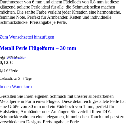
Durchmesser von 6 mm und einem Fädelloch von 0,8 mm ist diese
glänzend polierte Perle ideal für alle, die Schmuck selbst machen
möchten. Die sanfte Farbe verleiht jeder Kreation eine harmonische,
feminine Note. Perfekt für Armbänder, Ketten und individuelle
Schmuckstücke. Preisangabe je Perle.
Zum Wunschzettel hinzufügen
Metall Perle Flügelform – 30 mm
inkl. 19 % MwSt.
zzgl.
Versandkosten
0,12
€
0,12
€
/
Perle
Lieferzeit:
ca. 5 - 7 Tage
In den Warenkorb
Gestalten Sie Ihren eigenen Schmuck mit unserer silberfarbenen
Metallperle in Form eines Flügels. Diese detailreich gestaltete Perle hat
eine Größe von 30 mm und ein Fädelloch von 1 mm, perfekt für
Halsketten, Armbänder oder Anhänger. Sie verleiht Ihren DIY-
Schmuckkreationen einen eleganten, himmlischen Touch und passt zu
verschiedenen Designs. Preisangabe je Perle.