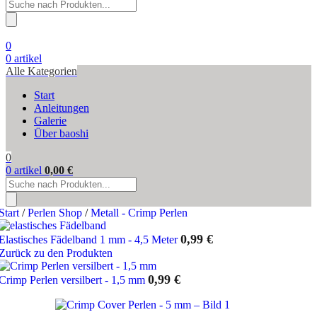
Products
search
0
0
artikel
Alle Kategorien
Start
Anleitungen
Galerie
Über baoshi
0
0
artikel
0,00
€
Products
search
Start
/
Perlen Shop
/
Metall - Crimp Perlen
0,99
€
Elastisches Fädelband 1 mm - 4,5 Meter
Zurück zu den Produkten
0,99
€
Crimp Perlen versilbert - 1,5 mm