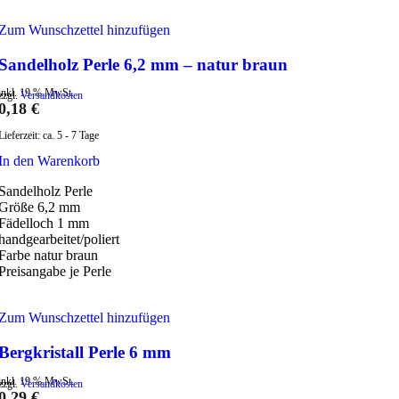
Zum Wunschzettel hinzufügen
Sandelholz Perle 6,2 mm – natur braun
inkl. 19 % MwSt.
zzgl.
Versandkosten
0,18
€
Lieferzeit:
ca. 5 - 7 Tage
In den Warenkorb
Sandelholz Perle
Größe 6,2 mm
Fädelloch 1 mm
handgearbeitet/poliert
Farbe natur braun
Preisangabe je Perle
Zum Wunschzettel hinzufügen
Bergkristall Perle 6 mm
inkl. 19 % MwSt.
zzgl.
Versandkosten
0,29
€