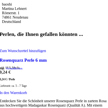
baoshi
Martina Lehnert
Römerstr. 1
74861 Neudenau
Deutschland
Perlen, die Ihnen gefallen könnten ...
Zum Wunschzettel hinzufügen
Rosenquarz Perle 6 mm
inkl. 19 % MwSt.
zzgl.
Versandkosten
0,24
€
0,24
€
/
Perle
Lieferzeit:
ca. 5 - 7 Tage
In den Warenkorb
Entdecken Sie die Schönheit unserer Rosenquarz Perle in zartem Rosa
aus hochwertigem Madagaskar Rosenquarz (Qualität A). Mit einem