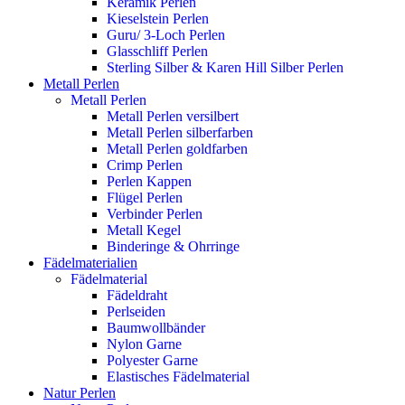
Keramik Perlen
Kieselstein Perlen
Guru/ 3-Loch Perlen
Glasschliff Perlen
Sterling Silber & Karen Hill Silber Perlen
Metall Perlen
Metall Perlen
Metall Perlen versilbert
Metall Perlen silberfarben
Metall Perlen goldfarben
Crimp Perlen
Perlen Kappen
Flügel Perlen
Verbinder Perlen
Metall Kegel
Binderinge & Ohrringe
Fädelmaterialien
Fädelmaterial
Fädeldraht
Perlseiden
Baumwollbänder
Nylon Garne
Polyester Garne
Elastisches Fädelmaterial
Natur Perlen