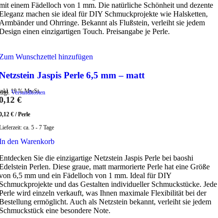
mit einem Fädelloch von 1 mm. Die natürliche Schönheit und dezente
Eleganz machen sie ideal für DIY Schmuckprojekte wie Halsketten,
Armbänder und Ohrringe. Bekannt als Flußstein, verleiht sie jedem
Design einen einzigartigen Touch. Preisangabe je Perle.
Zum Wunschzettel hinzufügen
Netzstein Jaspis Perle 6,5 mm – matt
inkl. 19 % MwSt.
zzgl.
Versandkosten
0,12
€
0,12
€
/
Perle
Lieferzeit:
ca. 5 - 7 Tage
In den Warenkorb
Entdecken Sie die einzigartige Netzstein Jaspis Perle bei baoshi
Edelstein Perlen. Diese graue, matt marmorierte Perle hat eine Größe
von 6,5 mm und ein Fädelloch von 1 mm. Ideal für DIY
Schmuckprojekte und das Gestalten individueller Schmuckstücke. Jede
Perle wird einzeln verkauft, was Ihnen maximale Flexibilität bei der
Bestellung ermöglicht. Auch als Netzstein bekannt, verleiht sie jedem
Schmuckstück eine besondere Note.