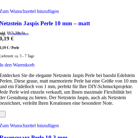
Zum Wunschzettel hinzufügen
Netzstein Jaspis Perle 10 mm – matt
inkl. 19 % MwSt.
zzgl.
Versandkosten
0,19
€
0,19
€
/
Perle
Lieferzeit:
ca. 5 - 7 Tage
In den Warenkorb
Entdecken Sie die elegante Netzstein Jaspis Perle bei baoshi Edelstein
Perlen. Diese graue, matt marmorierte Perle hat eine Größe von 10 mm
und ein Fädelloch von 1 mm, perfekt für Ihre DIY-Schmuckprojekte.
Jede Perle wird einzeln verkauft, um Ihnen maximale Flexibilität bei
der Gestaltung zu bieten. Der Netzstein Jaspis, auch als Netzstein
bezeichnet, verleiht Ihren Kreationen eine besondere Note.
Zum Wunschzettel hinzufügen
Rosenquarz Perle 10,3 mm