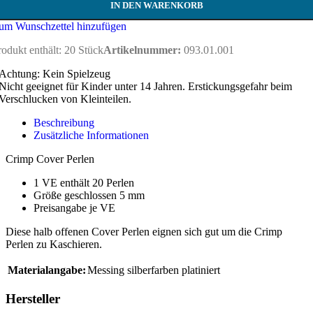
IN DEN WARENKORB
um Wunschzettel hinzufügen
rodukt enthält: 20
Stück
Artikelnummer:
093.01.001
Achtung: Kein Spielzeug
Nicht geeignet für Kinder unter 14 Jahren. Erstickungsgefahr beim
Verschlucken von Kleinteilen.
Beschreibung
Zusätzliche Informationen
Crimp Cover Perlen
1 VE enthält 20 Perlen
Größe geschlossen 5 mm
Preisangabe je VE
Diese halb offenen Cover Perlen eignen sich gut um die Crimp
Perlen zu Kaschieren.
Materialangabe:
Messing silberfarben platiniert
Hersteller