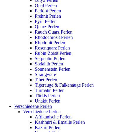
Onyx Perlen
Opal Perlen
Peridot Perlen
Prehnit Perlen
Pyrit Perlen
Quarz Perlen
Rauch Quarz Perlen
Rhodochrosit Perlen
Rhodonit Perlen
Rosenquarz Perlen
Rubin-Zoisit Perlen
Serpentin Perlen
Sodalith Perlen
Sonnenstein Perlen
Strangware
Tibet Perlen
Tigerauge & Falkenauge Perlen
Turmalin Perlen
Türkis Perlen
Unakit Perlen
Verschiedene Perlen
Verschiedene Perlen
Afrikanische Perlen
Kashmiri & Emaille Perlen
Kazuri Perlen