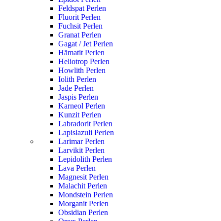
Feldspat Perlen
Fluorit Perlen
Fuchsit Perlen
Granat Perlen
Gagat / Jet Perlen
Hämatit Perlen
Heliotrop Perlen
Howlith Perlen
Iolith Perlen
Jade Perlen
Jaspis Perlen
Karneol Perlen
Kunzit Perlen
Labradorit Perlen
Lapislazuli Perlen
Larimar Perlen
Larvikit Perlen
Lepidolith Perlen
Lava Perlen
Magnesit Perlen
Malachit Perlen
Mondstein Perlen
Morganit Perlen
Obsidian Perlen