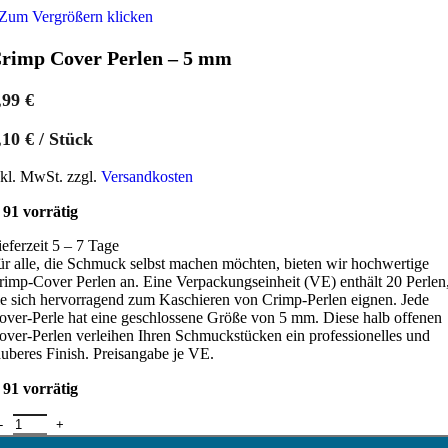
Zum Vergrößern klicken
rimp Cover Perlen – 5 mm
,99
€
,10
€
/
Stück
nkl. MwSt. zzgl.
Versandkosten
91 vorrätig
ieferzeit 5 – 7 Tage
ür alle, die Schmuck selbst machen möchten, bieten wir hochwertige
rimp-Cover Perlen an. Eine Verpackungseinheit (VE) enthält 20 Perlen
ie sich hervorragend zum Kaschieren von Crimp-Perlen eignen. Jede
over-Perle hat eine geschlossene Größe von 5 mm. Diese halb offenen
over-Perlen verleihen Ihren Schmuckstücken ein professionelles und
auberes Finish. Preisangabe je VE.
91 vorrätig
rimp Cover Perlen - 5 mm Menge