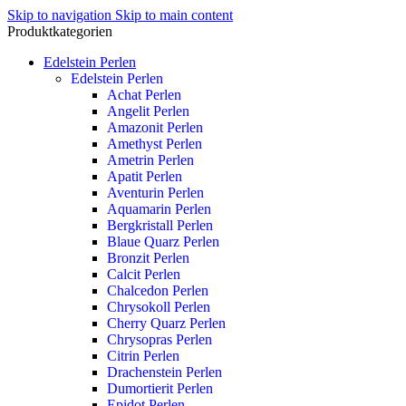
Skip to navigation
Skip to main content
Produktkategorien
Edelstein Perlen
Edelstein Perlen
Achat Perlen
Angelit Perlen
Amazonit Perlen
Amethyst Perlen
Ametrin Perlen
Apatit Perlen
Aventurin Perlen
Aquamarin Perlen
Bergkristall Perlen
Blaue Quarz Perlen
Bronzit Perlen
Calcit Perlen
Chalcedon Perlen
Chrysokoll Perlen
Cherry Quarz Perlen
Chrysopras Perlen
Citrin Perlen
Drachenstein Perlen
Dumortierit Perlen
Epidot Perlen