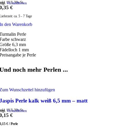
inkl. 19 % MwSt.
zzgl.
Versandkosten
0,35
€
Lieferzeit:
ca. 5 - 7 Tage
In den Warenkorb
Turmalin Perle
Farbe schwarz
Größe 6,3 mm
Fädelloch 1 mm
Preisangabe je Perle
Und noch mehr Perlen ...
Zum Wunschzettel hinzufügen
Jaspis Perle kalk weiß 6,5 mm – matt
inkl. 19 % MwSt.
zzgl.
Versandkosten
0,15
€
0,15
€
/
Perle