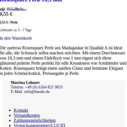
inkl. 19 % MwSt.
zzgl.
Versandkosten
0,55
€
0,55
€
/
Perle
Lieferzeit:
ca. 5 - 7 Tage
In den Warenkorb
Die zartrosa Rosenquarz Perle aus Madagaskar in Qualität A ist ideal
für alle, die Schmuck selbst machen möchten. Mit einem Durchmesser
von 10,3 mm und einem Fädelloch von 1 mm eignet sich diese
glänzend polierte Perle perfekt für edle Kreationen wie Armbänder und
Ketten. Rosenquarz bringt einen sanften Glanz und feminine Eleganz
in jedes Schmuckstück. Preisangabe je Perle.
Martina Lehnert
Telefon: +49 (0) 6264 821 9833
E-Mail: info@baoshi.de
Kontakt
Versandkosten
Zahlungsmöglichkeiten
Verpackungsregister/LUCID