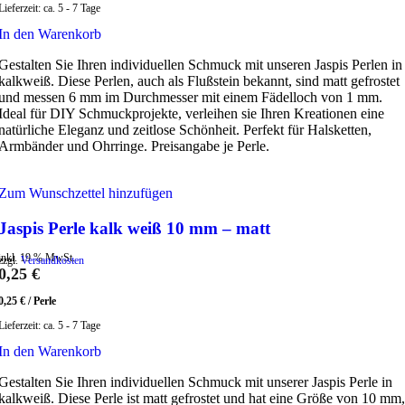
Lieferzeit:
ca. 5 - 7 Tage
In den Warenkorb
Gestalten Sie Ihren individuellen Schmuck mit unseren Jaspis Perlen in
kalkweiß. Diese Perlen, auch als Flußstein bekannt, sind matt gefrostet
und messen 6 mm im Durchmesser mit einem Fädelloch von 1 mm.
Ideal für DIY Schmuckprojekte, verleihen sie Ihren Kreationen eine
natürliche Eleganz und zeitlose Schönheit. Perfekt für Halsketten,
Armbänder und Ohrringe. Preisangabe je Perle.
Zum Wunschzettel hinzufügen
Jaspis Perle kalk weiß 10 mm – matt
inkl. 19 % MwSt.
zzgl.
Versandkosten
0,25
€
0,25
€
/
Perle
Lieferzeit:
ca. 5 - 7 Tage
In den Warenkorb
Gestalten Sie Ihren individuellen Schmuck mit unserer Jaspis Perle in
kalkweiß. Diese Perle ist matt gefrostet und hat eine Größe von 10 mm,