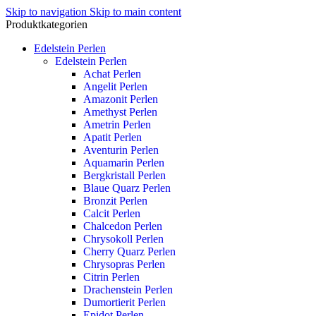
Skip to navigation
Skip to main content
Produktkategorien
Edelstein Perlen
Edelstein Perlen
Achat Perlen
Angelit Perlen
Amazonit Perlen
Amethyst Perlen
Ametrin Perlen
Apatit Perlen
Aventurin Perlen
Aquamarin Perlen
Bergkristall Perlen
Blaue Quarz Perlen
Bronzit Perlen
Calcit Perlen
Chalcedon Perlen
Chrysokoll Perlen
Cherry Quarz Perlen
Chrysopras Perlen
Citrin Perlen
Drachenstein Perlen
Dumortierit Perlen
Epidot Perlen