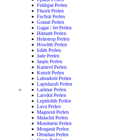
Feldspat Perlen
Fluorit Perlen
Fuchsit Perlen
Granat Perlen
Gagat / Jet Perlen
Hämatit Perlen
Heliotrop Perlen
Howlith Perlen
Iolith Perlen
Jade Perlen
Jaspis Perlen
Karneol Perlen
Kunzit Perlen
Labradorit Perlen
Lapislazuli Perlen
Larimar Perlen
Larvikit Perlen
Lepidolith Perlen
Lava Perlen
Magnesit Perlen
Malachit Perlen
Mondstein Perlen
Morganit Perlen
Obsidian Perlen