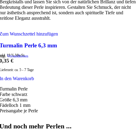
Bergkristalls und lassen Sie sich von der natürlichen Brillanz und tiefen
Bedeutung dieser Perle inspirieren. Gestalten Sie Schmuck, der nicht
nur ästhetisch ansprechend ist, sondern auch spirituelle Tiefe und
zeitlose Eleganz ausstrahlt.
Zum Wunschzettel hinzufügen
Turmalin Perle 6,3 mm
inkl. 19 % MwSt.
zzgl.
Versandkosten
0,35
€
Lieferzeit:
ca. 5 - 7 Tage
In den Warenkorb
Turmalin Perle
Farbe schwarz
Größe 6,3 mm
Fädelloch 1 mm
Preisangabe je Perle
Und noch mehr Perlen ...