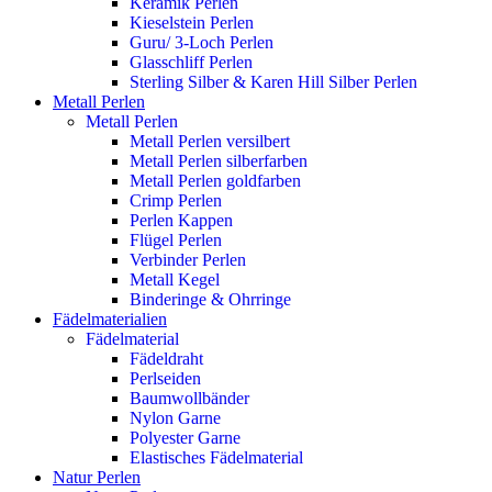
Keramik Perlen
Kieselstein Perlen
Guru/ 3-Loch Perlen
Glasschliff Perlen
Sterling Silber & Karen Hill Silber Perlen
Metall Perlen
Metall Perlen
Metall Perlen versilbert
Metall Perlen silberfarben
Metall Perlen goldfarben
Crimp Perlen
Perlen Kappen
Flügel Perlen
Verbinder Perlen
Metall Kegel
Binderinge & Ohrringe
Fädelmaterialien
Fädelmaterial
Fädeldraht
Perlseiden
Baumwollbänder
Nylon Garne
Polyester Garne
Elastisches Fädelmaterial
Natur Perlen