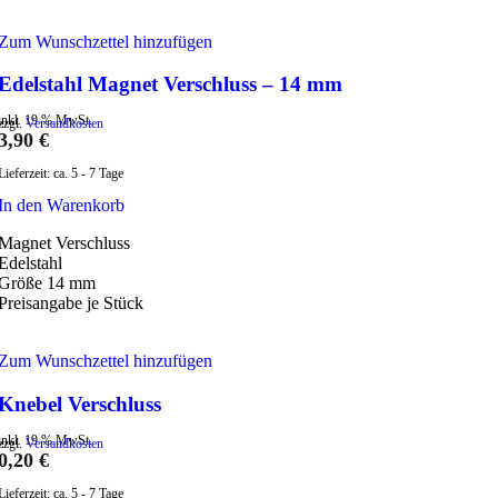
Zum Wunschzettel hinzufügen
Edelstahl Magnet Verschluss – 14 mm
inkl. 19 % MwSt.
zzgl.
Versandkosten
3,90
€
Lieferzeit:
ca. 5 - 7 Tage
In den Warenkorb
Magnet Verschluss
Edelstahl
Größe 14 mm
Preisangabe je Stück
Zum Wunschzettel hinzufügen
Knebel Verschluss
inkl. 19 % MwSt.
zzgl.
Versandkosten
0,20
€
Lieferzeit:
ca. 5 - 7 Tage