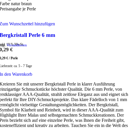
Farbe natur braun
Preisangabe je Perle
Zum Wunschzettel hinzufügen
Bergkristall Perle 6 mm
inkl. 19 % MwSt.
zzgl.
Versandkosten
0,29
€
0,29
€
/
Perle
Lieferzeit:
ca. 5 - 7 Tage
In den Warenkorb
Kreieren Sie mit unserer Bergkristall Perle in klarer Ausführung
einzigartige Schmuckstücke höchster Qualität. Die 6 mm Perle, von
erstklassiger AAA-Qualität, strahlt zeitlose Eleganz aus und eignet sich
perfekt für Ihre DIY-Schmuckprojekte. Das klare Fädelloch von 1 mm
ermöglicht vielseitige Gestaltungsmöglichkeiten. Der Bergkristall,
Symbol für Klarheit und Reinheit, wird in dieser AAA-Qualität zum
Highlight Ihrer Malas und selbstgemachten Schmuckkreationen. Der
Preis bezieht sich auf eine einzelne Perle, was Ihnen die Freiheit gibt,
kosteneffizient und kreativ zu arbeiten. Tauchen Sie ein in die Welt des