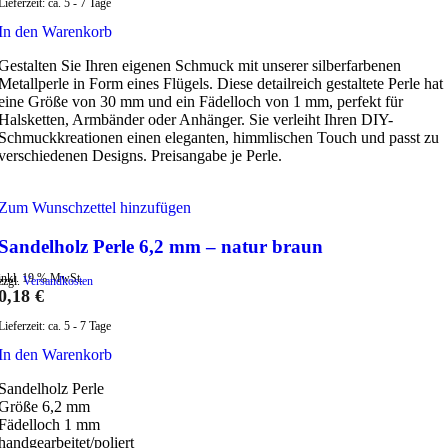
Lieferzeit:
ca. 5 - 7 Tage
In den Warenkorb
Gestalten Sie Ihren eigenen Schmuck mit unserer silberfarbenen
Metallperle in Form eines Flügels. Diese detailreich gestaltete Perle hat
eine Größe von 30 mm und ein Fädelloch von 1 mm, perfekt für
Halsketten, Armbänder oder Anhänger. Sie verleiht Ihren DIY-
Schmuckkreationen einen eleganten, himmlischen Touch und passt zu
verschiedenen Designs. Preisangabe je Perle.
Zum Wunschzettel hinzufügen
Sandelholz Perle 6,2 mm – natur braun
inkl. 19 % MwSt.
zzgl.
Versandkosten
0,18
€
Lieferzeit:
ca. 5 - 7 Tage
In den Warenkorb
Sandelholz Perle
Größe 6,2 mm
Fädelloch 1 mm
handgearbeitet/poliert