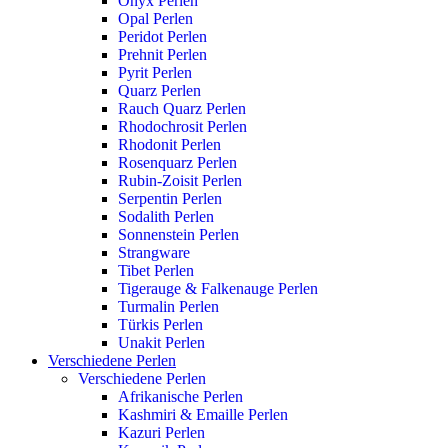
Onyx Perlen
Opal Perlen
Peridot Perlen
Prehnit Perlen
Pyrit Perlen
Quarz Perlen
Rauch Quarz Perlen
Rhodochrosit Perlen
Rhodonit Perlen
Rosenquarz Perlen
Rubin-Zoisit Perlen
Serpentin Perlen
Sodalith Perlen
Sonnenstein Perlen
Strangware
Tibet Perlen
Tigerauge & Falkenauge Perlen
Turmalin Perlen
Türkis Perlen
Unakit Perlen
Verschiedene Perlen
Verschiedene Perlen
Afrikanische Perlen
Kashmiri & Emaille Perlen
Kazuri Perlen