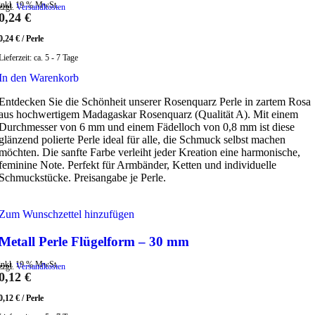
inkl. 19 % MwSt.
zzgl.
Versandkosten
0,24
€
0,24
€
/
Perle
Lieferzeit:
ca. 5 - 7 Tage
In den Warenkorb
Entdecken Sie die Schönheit unserer Rosenquarz Perle in zartem Rosa
aus hochwertigem Madagaskar Rosenquarz (Qualität A). Mit einem
Durchmesser von 6 mm und einem Fädelloch von 0,8 mm ist diese
glänzend polierte Perle ideal für alle, die Schmuck selbst machen
möchten. Die sanfte Farbe verleiht jeder Kreation eine harmonische,
feminine Note. Perfekt für Armbänder, Ketten und individuelle
Schmuckstücke. Preisangabe je Perle.
Zum Wunschzettel hinzufügen
Metall Perle Flügelform – 30 mm
inkl. 19 % MwSt.
zzgl.
Versandkosten
0,12
€
0,12
€
/
Perle