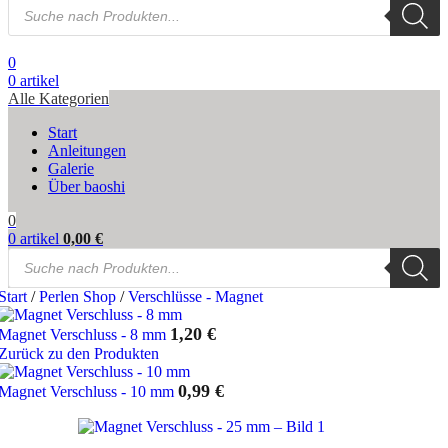
Products
search
0
0
artikel
Alle Kategorien
Start
Anleitungen
Galerie
Über baoshi
0
0
artikel
0,00
€
Products
search
Start
/
Perlen Shop
/
Verschlüsse - Magnet
1,20
€
Magnet Verschluss - 8 mm
Zurück zu den Produkten
0,99
€
Magnet Verschluss - 10 mm