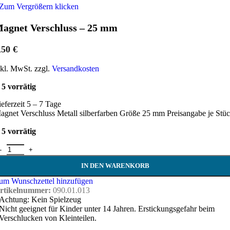
Zum Vergrößern klicken
agnet Verschluss – 25 mm
,50
€
nkl. MwSt. zzgl.
Versandkosten
5 vorrätig
ieferzeit 5 – 7 Tage
agnet Verschluss Metall silberfarben Größe 25 mm Preisangabe je Stü
5 vorrätig
agnet Verschluss - 25 mm Menge
IN DEN WARENKORB
um Wunschzettel hinzufügen
rtikelnummer:
090.01.013
Achtung: Kein Spielzeug
Nicht geeignet für Kinder unter 14 Jahren. Erstickungsgefahr beim
Verschlucken von Kleinteilen.