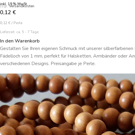
inkl. 19 % MwSt.
zzgl.
Versandkosten
0,12
€
0,12
€
/
Perle
Lieferzeit:
ca. 5 - 7 Tage
In den Warenkorb
Gestalten Sie Ihren eigenen Schmuck mit unserer silberfarbenen 
Fädelloch von 1 mm, perfekt für Halsketten, Armbänder oder Anh
verschiedenen Designs. Preisangabe je Perle.