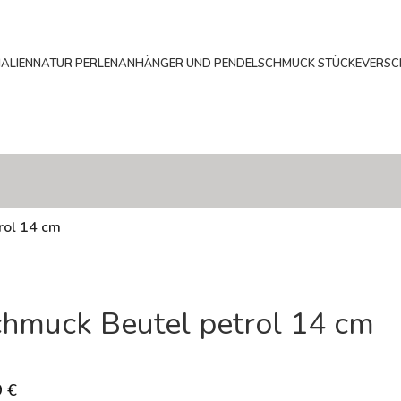
ALIEN
NATUR PERLEN
ANHÄNGER UND PENDEL
SCHMUCK STÜCKE
VERSC
rol 14 cm
hmuck Beutel petrol 14 cm
9
€