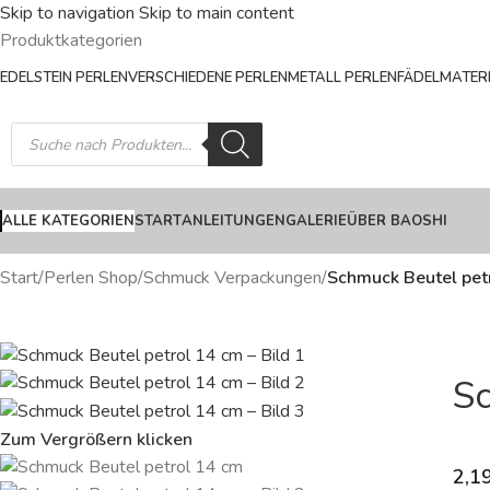
Skip to navigation
Skip to main content
Produktkategorien
EDELSTEIN PERLEN
VERSCHIEDENE PERLEN
METALL PERLEN
FÄDELMATERI
ALLE KATEGORIEN
START
ANLEITUNGEN
GALERIE
ÜBER BAOSHI
Start
/
Perlen Shop
/
Schmuck Verpackungen
/
Schmuck Beutel pet
Sc
Zum Vergrößern klicken
2,1