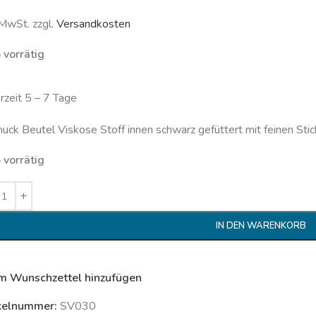
 MwSt. zzgl.
Versandkosten
 vorrätig
erzeit 5 – 7 Tage
uck Beutel Viskose Stoff innen schwarz gefüttert mit feinen St
 vorrätig
IN DEN WARENKORB
m Wunschzettel hinzufügen
kelnummer:
SV030