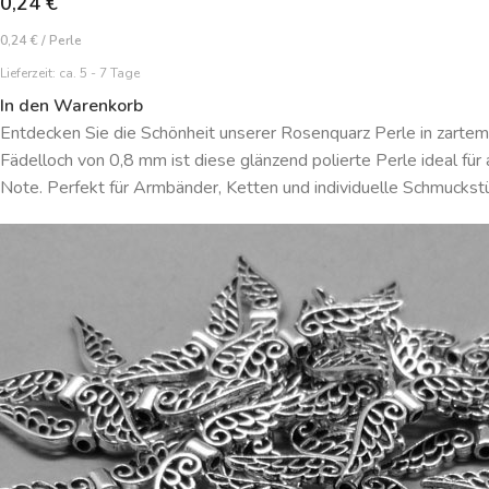
0,24
€
0,24
€
/
Perle
Lieferzeit:
ca. 5 - 7 Tage
In den Warenkorb
Entdecken Sie die Schönheit unserer Rosenquarz Perle in zart
Fädelloch von 0,8 mm ist diese glänzend polierte Perle ideal für
Note. Perfekt für Armbänder, Ketten und individuelle Schmuckstü