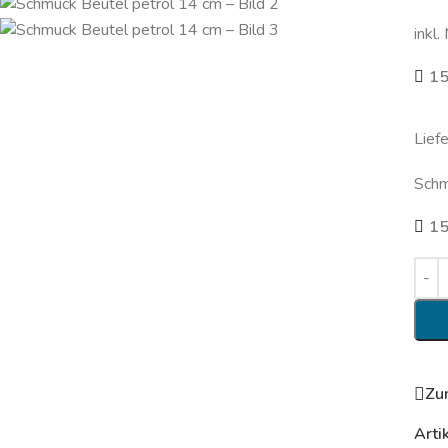
inkl.
15
Lief
Schm
15
Zu
Arti