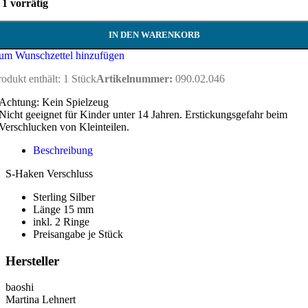
1 vorrätig
IN DEN WARENKORB
um Wunschzettel hinzufügen
rodukt enthält: 1
Stück
Artikelnummer:
090.02.046
Achtung: Kein Spielzeug
Nicht geeignet für Kinder unter 14 Jahren. Erstickungsgefahr beim
Verschlucken von Kleinteilen.
Beschreibung
S-Haken Verschluss
Sterling Silber
Länge 15 mm
inkl. 2 Ringe
Preisangabe je Stück
Hersteller
baoshi
Martina Lehnert