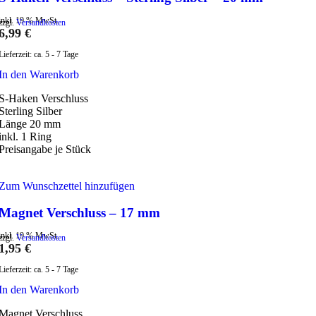
inkl. 19 % MwSt.
zzgl.
Versandkosten
6,99
€
Lieferzeit:
ca. 5 - 7 Tage
In den Warenkorb
S-Haken Verschluss
Sterling Silber
Länge 20 mm
inkl. 1 Ring
Preisangabe je Stück
Zum Wunschzettel hinzufügen
Magnet Verschluss – 17 mm
inkl. 19 % MwSt.
zzgl.
Versandkosten
1,95
€
Lieferzeit:
ca. 5 - 7 Tage
In den Warenkorb
Magnet Verschluss