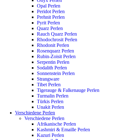
Onyx Perlen
Opal Perlen
Peridot Perlen
Prehnit Perlen
Pyrit Perlen
Quarz Perlen
Rauch Quarz Perlen
Rhodochrosit Perlen
Rhodonit Perlen
Rosenquarz Perlen
Rubin-Zoisit Perlen
Serpentin Perlen
Sodalith Perlen
Sonnenstein Perlen
Strangware
Tibet Perlen
Tigerauge & Falkenauge Perlen
Turmalin Perlen
Türkis Perlen
Unakit Perlen
Verschiedene Perlen
Verschiedene Perlen
Afrikanische Perlen
Kashmiri & Emaille Perlen
Kazuri Perlen