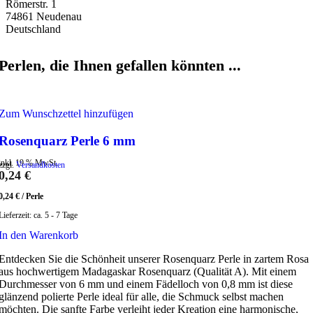
Römerstr. 1
74861 Neudenau
Deutschland
Perlen, die Ihnen gefallen könnten ...
Zum Wunschzettel hinzufügen
Rosenquarz Perle 6 mm
inkl. 19 % MwSt.
zzgl.
Versandkosten
0,24
€
0,24
€
/
Perle
Lieferzeit:
ca. 5 - 7 Tage
In den Warenkorb
Entdecken Sie die Schönheit unserer Rosenquarz Perle in zartem Rosa
aus hochwertigem Madagaskar Rosenquarz (Qualität A). Mit einem
Durchmesser von 6 mm und einem Fädelloch von 0,8 mm ist diese
glänzend polierte Perle ideal für alle, die Schmuck selbst machen
möchten. Die sanfte Farbe verleiht jeder Kreation eine harmonische,