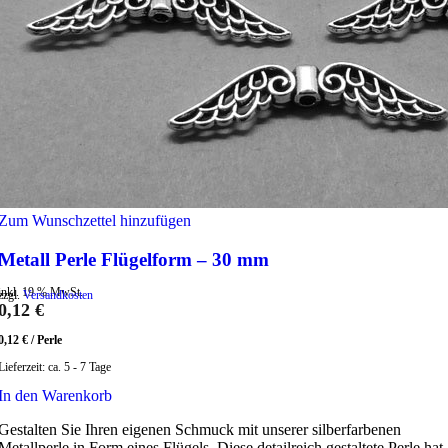
Zum Wunschzettel hinzufügen
Metall Perle Flügelform – 30 mm
inkl. 19 % MwSt.
zzgl.
Versandkosten
0,12
€
0,12
€
/
Perle
Lieferzeit:
ca. 5 - 7 Tage
In den Warenkorb
Gestalten Sie Ihren eigenen Schmuck mit unserer silberfarbenen
Metallperle in Form eines Flügels. Diese detailreich gestaltete Perle hat