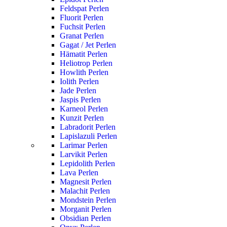
Feldspat Perlen
Fluorit Perlen
Fuchsit Perlen
Granat Perlen
Gagat / Jet Perlen
Hämatit Perlen
Heliotrop Perlen
Howlith Perlen
Iolith Perlen
Jade Perlen
Jaspis Perlen
Karneol Perlen
Kunzit Perlen
Labradorit Perlen
Lapislazuli Perlen
Larimar Perlen
Larvikit Perlen
Lepidolith Perlen
Lava Perlen
Magnesit Perlen
Malachit Perlen
Mondstein Perlen
Morganit Perlen
Obsidian Perlen