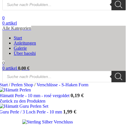
Products
search
0
0
artikel
Alle Kategorien
Start
Anleitungen
Galerie
Über baoshi
0
0
artikel
0,00
€
Products
search
Start
/
Perlen Shop
/
Verschlüsse - S-Haken Form
0,19
€
Hämatit Perle - 10 mm - rosé vergoldet
Zurück zu den Produkten
1,99
€
Guru Perle / 3 Loch Perle - 10 mm