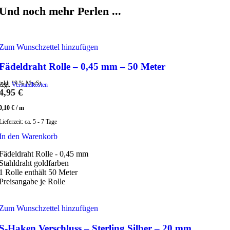
Und noch mehr Perlen ...
Zum Wunschzettel hinzufügen
Fädeldraht Rolle – 0,45 mm – 50 Meter
inkl. 19 % MwSt.
zzgl.
Versandkosten
4,95
€
0,10
€
/
m
Lieferzeit:
ca. 5 - 7 Tage
In den Warenkorb
Fädeldraht Rolle - 0,45 mm
Stahldraht goldfarben
1 Rolle enthält 50 Meter
Preisangabe je Rolle
Zum Wunschzettel hinzufügen
S-Haken Verschluss – Sterling Silber – 20 mm