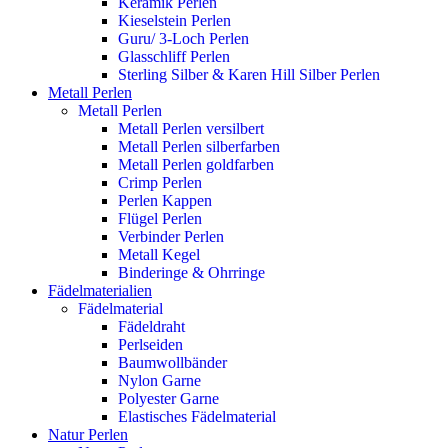
Keramik Perlen
Kieselstein Perlen
Guru/ 3-Loch Perlen
Glasschliff Perlen
Sterling Silber & Karen Hill Silber Perlen
Metall Perlen
Metall Perlen
Metall Perlen versilbert
Metall Perlen silberfarben
Metall Perlen goldfarben
Crimp Perlen
Perlen Kappen
Flügel Perlen
Verbinder Perlen
Metall Kegel
Binderinge & Ohrringe
Fädelmaterialien
Fädelmaterial
Fädeldraht
Perlseiden
Baumwollbänder
Nylon Garne
Polyester Garne
Elastisches Fädelmaterial
Natur Perlen