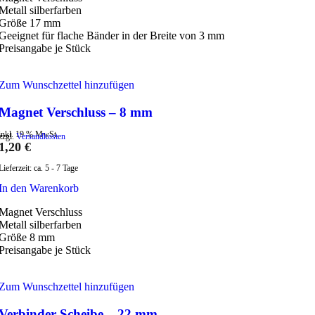
Metall silberfarben
Größe 17 mm
Geeignet für flache Bänder in der Breite von 3 mm
Preisangabe je Stück
Zum Wunschzettel hinzufügen
Magnet Verschluss – 8 mm
inkl. 19 % MwSt.
zzgl.
Versandkosten
1,20
€
Lieferzeit:
ca. 5 - 7 Tage
In den Warenkorb
Magnet Verschluss
Metall silberfarben
Größe 8 mm
Preisangabe je Stück
Zum Wunschzettel hinzufügen
Verbinder Scheibe – 22 mm