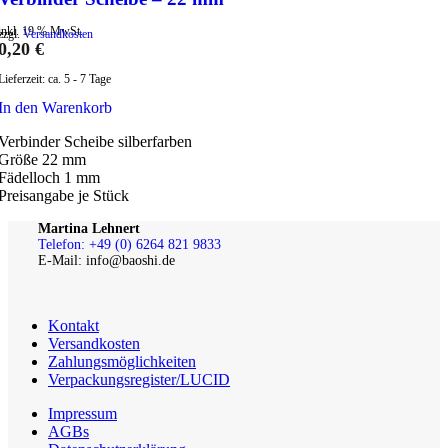
inkl. 19 % MwSt.
zzgl.
Versandkosten
0,20
€
Lieferzeit:
ca. 5 - 7 Tage
In den Warenkorb
Verbinder Scheibe silberfarben
Größe 22 mm
Fädelloch 1 mm
Preisangabe je Stück
Martina Lehnert
Telefon: +49 (0) 6264 821 9833
E-Mail: info@baoshi.de
Kontakt
Versandkosten
Zahlungsmöglichkeiten
Verpackungsregister/LUCID
Impressum
AGBs