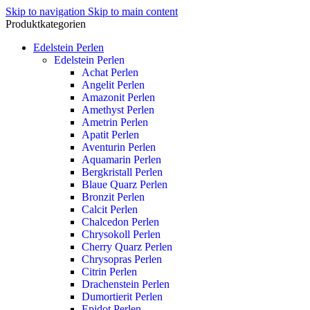
Skip to navigation
Skip to main content
Produktkategorien
Edelstein Perlen
Edelstein Perlen
Achat Perlen
Angelit Perlen
Amazonit Perlen
Amethyst Perlen
Ametrin Perlen
Apatit Perlen
Aventurin Perlen
Aquamarin Perlen
Bergkristall Perlen
Blaue Quarz Perlen
Bronzit Perlen
Calcit Perlen
Chalcedon Perlen
Chrysokoll Perlen
Cherry Quarz Perlen
Chrysopras Perlen
Citrin Perlen
Drachenstein Perlen
Dumortierit Perlen
Epidot Perlen