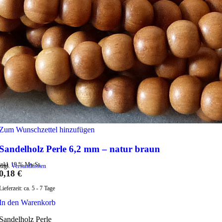
Zum Wunschzettel hinzufügen
Sandelholz Perle 6,2 mm – natur braun
inkl. 19 % MwSt.
zzgl.
Versandkosten
0,18
€
Lieferzeit:
ca. 5 - 7 Tage
In den Warenkorb
Sandelholz Perle