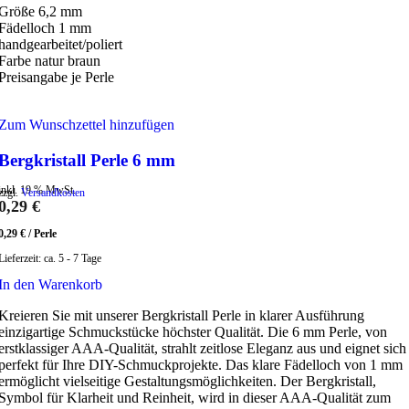
Größe 6,2 mm
Fädelloch 1 mm
handgearbeitet/poliert
Farbe natur braun
Preisangabe je Perle
Zum Wunschzettel hinzufügen
Bergkristall Perle 6 mm
inkl. 19 % MwSt.
zzgl.
Versandkosten
0,29
€
0,29
€
/
Perle
Lieferzeit:
ca. 5 - 7 Tage
In den Warenkorb
Kreieren Sie mit unserer Bergkristall Perle in klarer Ausführung
einzigartige Schmuckstücke höchster Qualität. Die 6 mm Perle, von
erstklassiger AAA-Qualität, strahlt zeitlose Eleganz aus und eignet sich
perfekt für Ihre DIY-Schmuckprojekte. Das klare Fädelloch von 1 mm
ermöglicht vielseitige Gestaltungsmöglichkeiten. Der Bergkristall,
Symbol für Klarheit und Reinheit, wird in dieser AAA-Qualität zum