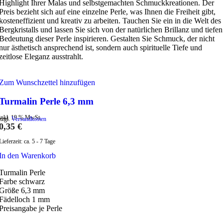
Highlight Ihrer Malas und selbstgemachten Schmuckkreationen. Der
Preis bezieht sich auf eine einzelne Perle, was Ihnen die Freiheit gibt,
kosteneffizient und kreativ zu arbeiten. Tauchen Sie ein in die Welt des
Bergkristalls und lassen Sie sich von der natürlichen Brillanz und tiefen
Bedeutung dieser Perle inspirieren. Gestalten Sie Schmuck, der nicht
nur ästhetisch ansprechend ist, sondern auch spirituelle Tiefe und
zeitlose Eleganz ausstrahlt.
Zum Wunschzettel hinzufügen
Turmalin Perle 6,3 mm
inkl. 19 % MwSt.
zzgl.
Versandkosten
0,35
€
Lieferzeit:
ca. 5 - 7 Tage
In den Warenkorb
Turmalin Perle
Farbe schwarz
Größe 6,3 mm
Fädelloch 1 mm
Preisangabe je Perle