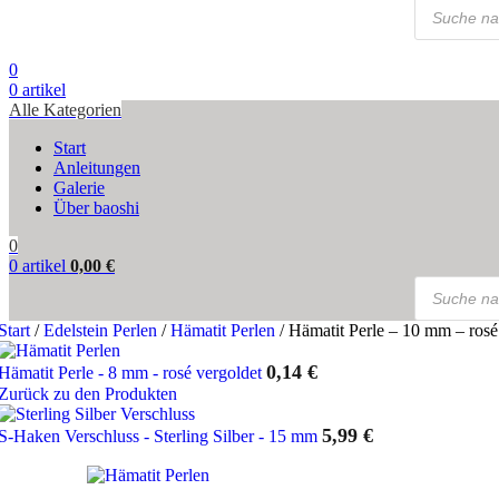
Products
search
0
0
artikel
Alle Kategorien
Start
Anleitungen
Galerie
Über baoshi
0
0
artikel
0,00
€
Products
search
Start
/
Edelstein Perlen
/
Hämatit Perlen
/
Hämatit Perle – 10 mm – rosé
0,14
€
Hämatit Perle - 8 mm - rosé vergoldet
Zurück zu den Produkten
5,99
€
S-Haken Verschluss - Sterling Silber - 15 mm