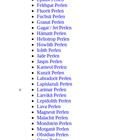
Feldspat Perlen
Fluorit Perlen
Fuchsit Perlen
Granat Perlen
Gagat / Jet Perlen
Hämatit Perlen
Heliotrop Perlen
Howlith Perlen
Iolith Perlen
Jade Perlen
Jaspis Perlen
Karneol Perlen
Kunzit Perlen
Labradorit Perlen
Lapislazuli Perlen
Larimar Perlen
Larvikit Perlen
Lepidolith Perlen
Lava Perlen
Magnesit Perlen
Malachit Perlen
Mondstein Perlen
Morganit Perlen
Obsidian Perlen