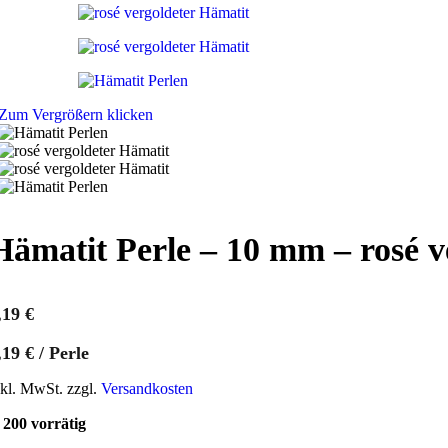
Zum Vergrößern klicken
Hämatit Perle – 10 mm – rosé v
,19
€
,19
€
/
Perle
nkl. MwSt. zzgl.
Versandkosten
200 vorrätig