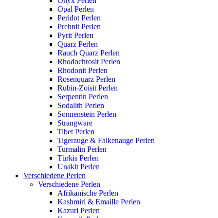
Onyx Perlen
Opal Perlen
Peridot Perlen
Prehnit Perlen
Pyrit Perlen
Quarz Perlen
Rauch Quarz Perlen
Rhodochrosit Perlen
Rhodonit Perlen
Rosenquarz Perlen
Rubin-Zoisit Perlen
Serpentin Perlen
Sodalith Perlen
Sonnenstein Perlen
Strangware
Tibet Perlen
Tigerauge & Falkenauge Perlen
Turmalin Perlen
Türkis Perlen
Unakit Perlen
Verschiedene Perlen
Verschiedene Perlen
Afrikanische Perlen
Kashmiri & Emaille Perlen
Kazuri Perlen