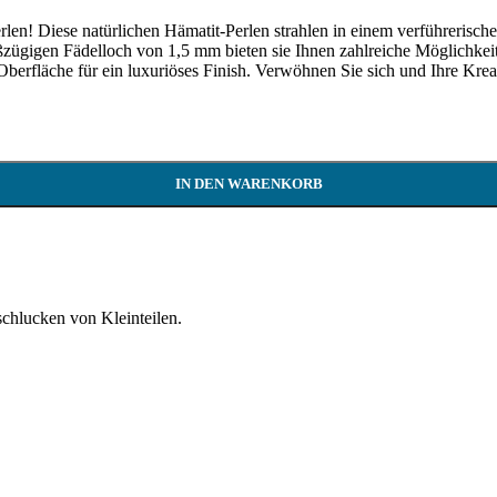
rlen! Diese natürlichen Hämatit-Perlen strahlen in einem verführerisc
gigen Fädelloch von 1,5 mm bieten sie Ihnen zahlreiche Möglichkeite
e Oberfläche für ein luxuriöses Finish. Verwöhnen Sie sich und Ihre Kre
IN DEN WARENKORB
schlucken von Kleinteilen.