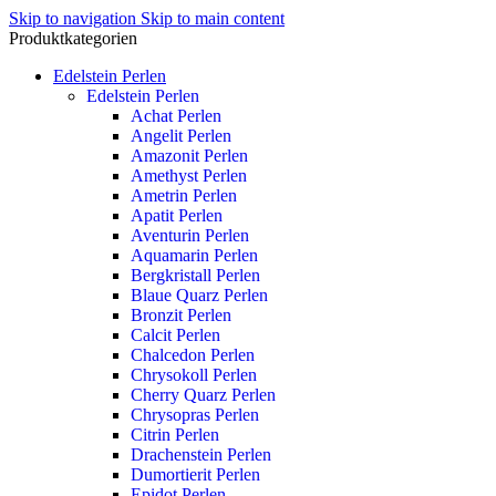
Skip to navigation
Skip to main content
Produktkategorien
Edelstein Perlen
Edelstein Perlen
Achat Perlen
Angelit Perlen
Amazonit Perlen
Amethyst Perlen
Ametrin Perlen
Apatit Perlen
Aventurin Perlen
Aquamarin Perlen
Bergkristall Perlen
Blaue Quarz Perlen
Bronzit Perlen
Calcit Perlen
Chalcedon Perlen
Chrysokoll Perlen
Cherry Quarz Perlen
Chrysopras Perlen
Citrin Perlen
Drachenstein Perlen
Dumortierit Perlen
Epidot Perlen