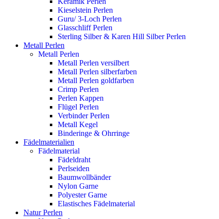
Keramik Perlen
Kieselstein Perlen
Guru/ 3-Loch Perlen
Glasschliff Perlen
Sterling Silber & Karen Hill Silber Perlen
Metall Perlen
Metall Perlen
Metall Perlen versilbert
Metall Perlen silberfarben
Metall Perlen goldfarben
Crimp Perlen
Perlen Kappen
Flügel Perlen
Verbinder Perlen
Metall Kegel
Binderinge & Ohrringe
Fädelmaterialien
Fädelmaterial
Fädeldraht
Perlseiden
Baumwollbänder
Nylon Garne
Polyester Garne
Elastisches Fädelmaterial
Natur Perlen