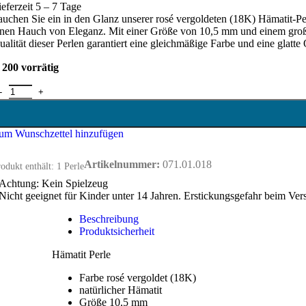
ieferzeit 5 – 7 Tage
auchen Sie ein in den Glanz unserer rosé vergoldeten (18K) Hämatit-Pe
inen Hauch von Eleganz. Mit einer Größe von 10,5 mm und einem großzü
ualität dieser Perlen garantiert eine gleichmäßige Farbe und eine glatt
200 vorrätig
ämatit Perle - 10 mm - rosé vergoldet Menge
um Wunschzettel hinzufügen
Artikelnummer:
071.01.018
odukt enthält: 1
Perle
Achtung: Kein Spielzeug
Nicht geeignet für Kinder unter 14 Jahren. Erstickungsgefahr beim Ver
Beschreibung
Produktsicherheit
Hämatit Perle
Farbe rosé vergoldet (18K)
natürlicher Hämatit
Größe 10,5 mm