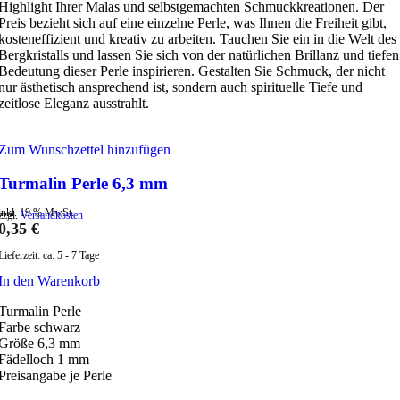
Highlight Ihrer Malas und selbstgemachten Schmuckkreationen. Der
Preis bezieht sich auf eine einzelne Perle, was Ihnen die Freiheit gibt,
kosteneffizient und kreativ zu arbeiten. Tauchen Sie ein in die Welt des
Bergkristalls und lassen Sie sich von der natürlichen Brillanz und tiefen
Bedeutung dieser Perle inspirieren. Gestalten Sie Schmuck, der nicht
nur ästhetisch ansprechend ist, sondern auch spirituelle Tiefe und
zeitlose Eleganz ausstrahlt.
Zum Wunschzettel hinzufügen
Turmalin Perle 6,3 mm
inkl. 19 % MwSt.
zzgl.
Versandkosten
0,35
€
Lieferzeit:
ca. 5 - 7 Tage
In den Warenkorb
Turmalin Perle
Farbe schwarz
Größe 6,3 mm
Fädelloch 1 mm
Preisangabe je Perle