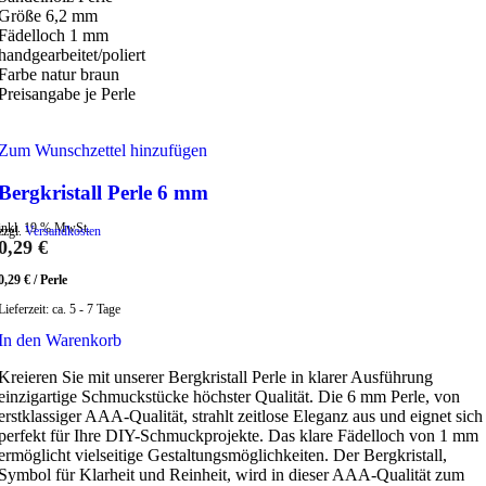
Größe 6,2 mm
Fädelloch 1 mm
handgearbeitet/poliert
Farbe natur braun
Preisangabe je Perle
Zum Wunschzettel hinzufügen
Bergkristall Perle 6 mm
inkl. 19 % MwSt.
zzgl.
Versandkosten
0,29
€
0,29
€
/
Perle
Lieferzeit:
ca. 5 - 7 Tage
In den Warenkorb
Kreieren Sie mit unserer Bergkristall Perle in klarer Ausführung
einzigartige Schmuckstücke höchster Qualität. Die 6 mm Perle, von
erstklassiger AAA-Qualität, strahlt zeitlose Eleganz aus und eignet sich
perfekt für Ihre DIY-Schmuckprojekte. Das klare Fädelloch von 1 mm
ermöglicht vielseitige Gestaltungsmöglichkeiten. Der Bergkristall,
Symbol für Klarheit und Reinheit, wird in dieser AAA-Qualität zum