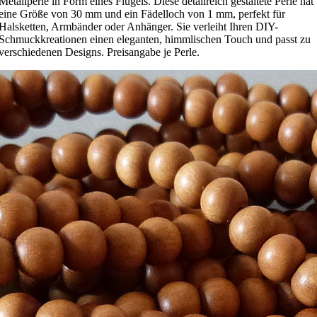
Metallperle in Form eines Flügels. Diese detailreich gestaltete Perle hat
eine Größe von 30 mm und ein Fädelloch von 1 mm, perfekt für
Halsketten, Armbänder oder Anhänger. Sie verleiht Ihren DIY-
Schmuckkreationen einen eleganten, himmlischen Touch und passt zu
verschiedenen Designs. Preisangabe je Perle.