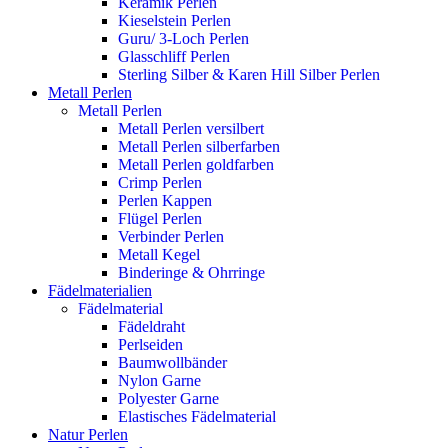
Keramik Perlen
Kieselstein Perlen
Guru/ 3-Loch Perlen
Glasschliff Perlen
Sterling Silber & Karen Hill Silber Perlen
Metall Perlen
Metall Perlen
Metall Perlen versilbert
Metall Perlen silberfarben
Metall Perlen goldfarben
Crimp Perlen
Perlen Kappen
Flügel Perlen
Verbinder Perlen
Metall Kegel
Binderinge & Ohrringe
Fädelmaterialien
Fädelmaterial
Fädeldraht
Perlseiden
Baumwollbänder
Nylon Garne
Polyester Garne
Elastisches Fädelmaterial
Natur Perlen