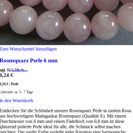
Zum Wunschzettel hinzufügen
Rosenquarz Perle 6 mm
inkl. 19 % MwSt.
zzgl.
Versandkosten
0,24
€
0,24
€
/
Perle
Lieferzeit:
ca. 5 - 7 Tage
In den Warenkorb
Entdecken Sie die Schönheit unserer Rosenquarz Perle in zartem Rosa
aus hochwertigem Madagaskar Rosenquarz (Qualität A). Mit einem
Durchmesser von 6 mm und einem Fädelloch von 0,8 mm ist diese
glänzend polierte Perle ideal für alle, die Schmuck selbst machen
möchten. Die sanfte Farbe verleiht jeder Kreation eine harmonische,