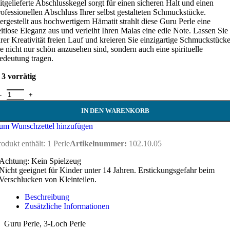
itgelieferte Abschlusskegel sorgt für einen sicheren Halt und einen
rofessionellen Abschluss Ihrer selbst gestalteten Schmuckstücke.
ergestellt aus hochwertigem Hämatit strahlt diese Guru Perle eine
eitlose Eleganz aus und verleiht Ihren Malas eine edle Note. Lassen Sie
hrer Kreativität freien Lauf und kreieren Sie einzigartige Schmuckstücke
ie nicht nur schön anzusehen sind, sondern auch eine spirituelle
edeutung tragen.
3 vorrätig
uru Perle / 3 Loch Perle - 10 mm Menge
IN DEN WARENKORB
um Wunschzettel hinzufügen
rodukt enthält: 1
Perle
Artikelnummer:
102.10.05
Achtung: Kein Spielzeug
Nicht geeignet für Kinder unter 14 Jahren. Erstickungsgefahr beim
Verschlucken von Kleinteilen.
Beschreibung
Zusätzliche Informationen
Guru Perle, 3-Loch Perle