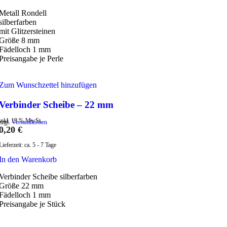
Metall Rondell
silberfarben
mit Glitzersteinen
Größe 8 mm
Fädelloch 1 mm
Preisangabe je Perle
Zum Wunschzettel hinzufügen
Verbinder Scheibe – 22 mm
inkl. 19 % MwSt.
zzgl.
Versandkosten
0,20
€
Lieferzeit:
ca. 5 - 7 Tage
In den Warenkorb
Verbinder Scheibe silberfarben
Größe 22 mm
Fädelloch 1 mm
Preisangabe je Stück