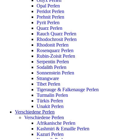
Onyx Perlen
Opal Perlen
Peridot Perlen
Prehnit Perlen
Pyrit Perlen
Quarz Perlen
Rauch Quarz Perlen
Rhodochrosit Perlen
Rhodonit Perlen
Rosenquarz Perlen
Rubin-Zoisit Perlen
Serpentin Perlen
Sodalith Perlen
Sonnenstein Perlen
Strangware
Tibet Perlen
Tigerauge & Falkenauge Perlen
Turmalin Perlen
Türkis Perlen
Unakit Perlen
Verschiedene Perlen
Verschiedene Perlen
Afrikanische Perlen
Kashmiri & Emaille Perlen
Kazuri Perlen