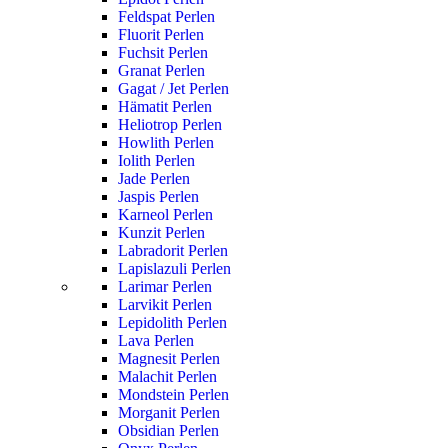
Feldspat Perlen
Fluorit Perlen
Fuchsit Perlen
Granat Perlen
Gagat / Jet Perlen
Hämatit Perlen
Heliotrop Perlen
Howlith Perlen
Iolith Perlen
Jade Perlen
Jaspis Perlen
Karneol Perlen
Kunzit Perlen
Labradorit Perlen
Lapislazuli Perlen
Larimar Perlen
Larvikit Perlen
Lepidolith Perlen
Lava Perlen
Magnesit Perlen
Malachit Perlen
Mondstein Perlen
Morganit Perlen
Obsidian Perlen