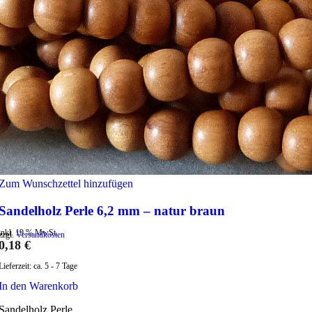
Zum Wunschzettel hinzufügen
Sandelholz Perle 6,2 mm – natur braun
inkl. 19 % MwSt.
zzgl.
Versandkosten
0,18
€
Lieferzeit:
ca. 5 - 7 Tage
In den Warenkorb
Sandelholz Perle