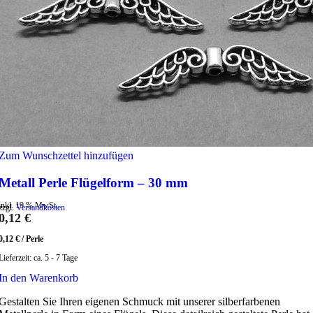
Zum Wunschzettel hinzufügen
Metall Perle Flügelform – 30 mm
inkl. 19 % MwSt.
zzgl.
Versandkosten
0,12
€
0,12
€
/
Perle
Lieferzeit:
ca. 5 - 7 Tage
In den Warenkorb
Gestalten Sie Ihren eigenen Schmuck mit unserer silberfarbenen