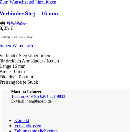
Zum Wunschzettel hinzufügen
Verbinder Steg – 16 mm
inkl. 19 % MwSt.
zzgl.
Versandkosten
0,25
€
Lieferzeit:
ca. 5 - 7 Tage
In den Warenkorb
Verbinder Steg silberfarben
für dreifach Armbänder / Ketten
Länge 16 mm
Breite 10 mm
Fädelloch 0,8 mm
Preisangabe je Stück
Martina Lehnert
Telefon: +49 (0) 6264 821 9833
E-Mail: info@baoshi.de
Kontakt
Versandkosten
Zahlungsmöglichkeiten