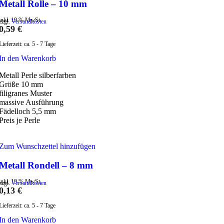
Metall Rolle – 10 mm
inkl. 19 % MwSt.
zzgl.
Versandkosten
0,59
€
Lieferzeit:
ca. 5 - 7 Tage
In den Warenkorb
Metall Perle silberfarben
Größe 10 mm
filigranes Muster
massive Ausführung
Fädelloch 5,5 mm
Preis je Perle
Zum Wunschzettel hinzufügen
Metall Rondell – 8 mm
inkl. 19 % MwSt.
zzgl.
Versandkosten
0,13
€
Lieferzeit:
ca. 5 - 7 Tage
In den Warenkorb