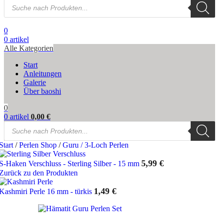
Products
search
0
0
artikel
Alle Kategorien
Start
Anleitungen
Galerie
Über baoshi
0
0
artikel
0,00
€
Products
search
Start
/
Perlen Shop
/
Guru / 3-Loch Perlen
5,99
€
S-Haken Verschluss - Sterling Silber - 15 mm
Zurück zu den Produkten
1,49
€
Kashmiri Perle 16 mm - türkis