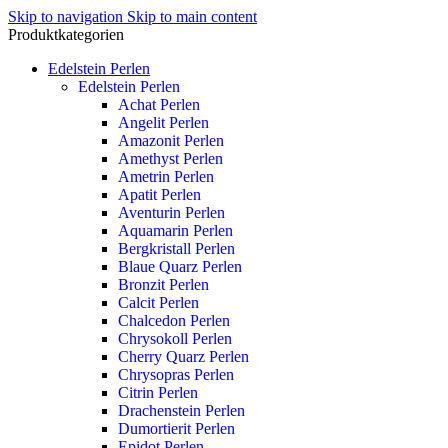
Skip to navigation
Skip to main content
Produktkategorien
Edelstein Perlen
Edelstein Perlen
Achat Perlen
Angelit Perlen
Amazonit Perlen
Amethyst Perlen
Ametrin Perlen
Apatit Perlen
Aventurin Perlen
Aquamarin Perlen
Bergkristall Perlen
Blaue Quarz Perlen
Bronzit Perlen
Calcit Perlen
Chalcedon Perlen
Chrysokoll Perlen
Cherry Quarz Perlen
Chrysopras Perlen
Citrin Perlen
Drachenstein Perlen
Dumortierit Perlen
Epidot Perlen