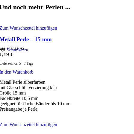
Und noch mehr Perlen ...
Zum Wunschzettel hinzufügen
Metall Perle – 15 mm
inkl. 19 % MwSt.
zzgl.
Versandkosten
1,19
€
Lieferzeit:
ca. 5 - 7 Tage
In den Warenkorb
Metall Perle silberfarben
mit Glasschliff Verzierung klar
Größe 15 mm
Fädelbreite 10,5 mm
geeignet für flache Bänder bis 10 mm
Preisangabe je Perle
Zum Wunschzettel hinzufügen