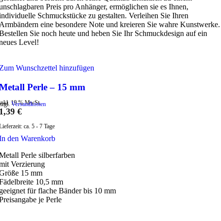
unschlagbaren Preis pro Anhänger, ermöglichen sie es Ihnen,
individuelle Schmuckstücke zu gestalten. Verleihen Sie Ihren
Armbändern eine besondere Note und kreieren Sie wahre Kunstwerke.
Bestellen Sie noch heute und heben Sie Ihr Schmuckdesign auf ein
neues Level!
Zum Wunschzettel hinzufügen
Metall Perle – 15 mm
inkl. 19 % MwSt.
zzgl.
Versandkosten
1,39
€
Lieferzeit:
ca. 5 - 7 Tage
In den Warenkorb
Metall Perle silberfarben
mit Verzierung
Größe 15 mm
Fädelbreite 10,5 mm
geeignet für flache Bänder bis 10 mm
Preisangabe je Perle