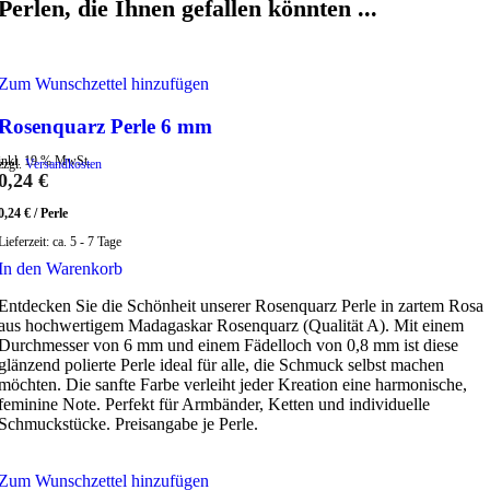
Perlen, die Ihnen gefallen könnten ...
Zum Wunschzettel hinzufügen
Rosenquarz Perle 6 mm
inkl. 19 % MwSt.
zzgl.
Versandkosten
0,24
€
0,24
€
/
Perle
Lieferzeit:
ca. 5 - 7 Tage
In den Warenkorb
Entdecken Sie die Schönheit unserer Rosenquarz Perle in zartem Rosa
aus hochwertigem Madagaskar Rosenquarz (Qualität A). Mit einem
Durchmesser von 6 mm und einem Fädelloch von 0,8 mm ist diese
glänzend polierte Perle ideal für alle, die Schmuck selbst machen
möchten. Die sanfte Farbe verleiht jeder Kreation eine harmonische,
feminine Note. Perfekt für Armbänder, Ketten und individuelle
Schmuckstücke. Preisangabe je Perle.
Zum Wunschzettel hinzufügen