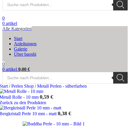
Products
search
0
0
artikel
Alle Kategorien
Start
Anleitungen
Galerie
Über baoshi
0
0
artikel
0,00
€
Products
search
Start
/
Perlen Shop
/
Metall Perlen - silberfarben
0,59
€
Metall Rolle - 10 mm
Zurück zu den Produkten
0,38
€
Bergkristall Perle 10 mm - matt