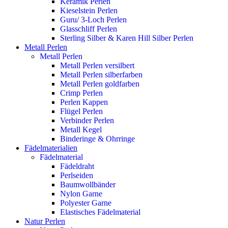
Keramik Perlen
Kieselstein Perlen
Guru/ 3-Loch Perlen
Glasschliff Perlen
Sterling Silber & Karen Hill Silber Perlen
Metall Perlen
Metall Perlen
Metall Perlen versilbert
Metall Perlen silberfarben
Metall Perlen goldfarben
Crimp Perlen
Perlen Kappen
Flügel Perlen
Verbinder Perlen
Metall Kegel
Binderinge & Ohrringe
Fädelmaterialien
Fädelmaterial
Fädeldraht
Perlseiden
Baumwollbänder
Nylon Garne
Polyester Garne
Elastisches Fädelmaterial
Natur Perlen