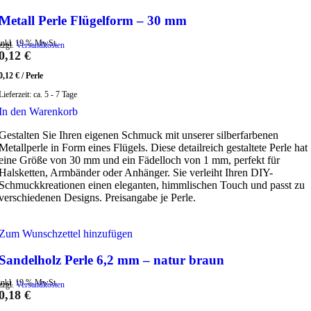
Metall Perle Flügelform – 30 mm
inkl. 19 % MwSt.
zzgl.
Versandkosten
0,12
€
0,12
€
/
Perle
Lieferzeit:
ca. 5 - 7 Tage
In den Warenkorb
Gestalten Sie Ihren eigenen Schmuck mit unserer silberfarbenen
Metallperle in Form eines Flügels. Diese detailreich gestaltete Perle hat
eine Größe von 30 mm und ein Fädelloch von 1 mm, perfekt für
Halsketten, Armbänder oder Anhänger. Sie verleiht Ihren DIY-
Schmuckkreationen einen eleganten, himmlischen Touch und passt zu
verschiedenen Designs. Preisangabe je Perle.
Zum Wunschzettel hinzufügen
Sandelholz Perle 6,2 mm – natur braun
inkl. 19 % MwSt.
zzgl.
Versandkosten
0,18
€