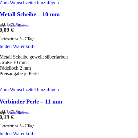
Zum Wunschzettel hinzufügen
Metall Scheibe – 10 mm
inkl. 19 % MwSt.
zzgl.
Versandkosten
0,09
€
Lieferzeit:
ca. 5 - 7 Tage
In den Warenkorb
Metall Scheibe gewellt silberfarben
Größe 10 mm
Fädelloch 2 mm
Preisangabe je Perle
Zum Wunschzettel hinzufügen
Verbinder Perle – 11 mm
inkl. 19 % MwSt.
zzgl.
Versandkosten
0,19
€
Lieferzeit:
ca. 5 - 7 Tage
In den Warenkorb