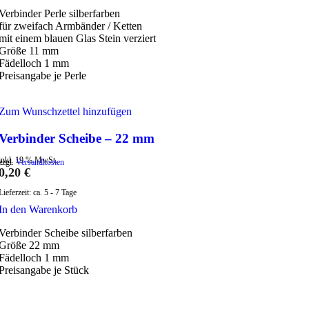
Verbinder Perle silberfarben
für zweifach Armbänder / Ketten
mit einem blauen Glas Stein verziert
Größe 11 mm
Fädelloch 1 mm
Preisangabe je Perle
Zum Wunschzettel hinzufügen
Verbinder Scheibe – 22 mm
inkl. 19 % MwSt.
zzgl.
Versandkosten
0,20
€
Lieferzeit:
ca. 5 - 7 Tage
In den Warenkorb
Verbinder Scheibe silberfarben
Größe 22 mm
Fädelloch 1 mm
Preisangabe je Stück