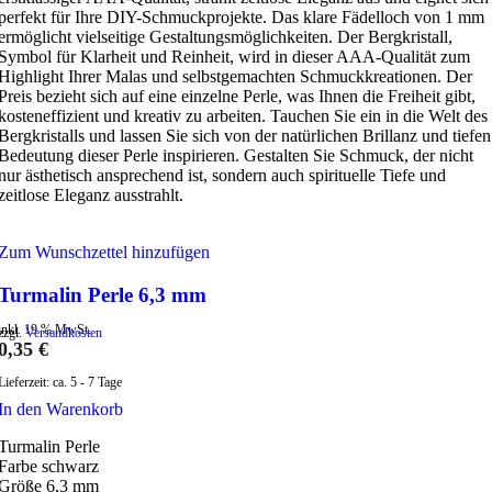
perfekt für Ihre DIY-Schmuckprojekte. Das klare Fädelloch von 1 mm
ermöglicht vielseitige Gestaltungsmöglichkeiten. Der Bergkristall,
Symbol für Klarheit und Reinheit, wird in dieser AAA-Qualität zum
Highlight Ihrer Malas und selbstgemachten Schmuckkreationen. Der
Preis bezieht sich auf eine einzelne Perle, was Ihnen die Freiheit gibt,
kosteneffizient und kreativ zu arbeiten. Tauchen Sie ein in die Welt des
Bergkristalls und lassen Sie sich von der natürlichen Brillanz und tiefen
Bedeutung dieser Perle inspirieren. Gestalten Sie Schmuck, der nicht
nur ästhetisch ansprechend ist, sondern auch spirituelle Tiefe und
zeitlose Eleganz ausstrahlt.
Zum Wunschzettel hinzufügen
Turmalin Perle 6,3 mm
inkl. 19 % MwSt.
zzgl.
Versandkosten
0,35
€
Lieferzeit:
ca. 5 - 7 Tage
In den Warenkorb
Turmalin Perle
Farbe schwarz
Größe 6,3 mm