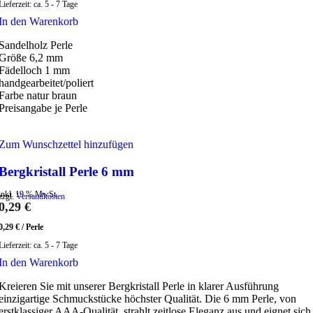
Lieferzeit:
ca. 5 - 7 Tage
In den Warenkorb
Sandelholz Perle
Größe 6,2 mm
Fädelloch 1 mm
handgearbeitet/poliert
Farbe natur braun
Preisangabe je Perle
Zum Wunschzettel hinzufügen
Bergkristall Perle 6 mm
inkl. 19 % MwSt.
zzgl.
Versandkosten
0,29
€
0,29
€
/
Perle
Lieferzeit:
ca. 5 - 7 Tage
In den Warenkorb
Kreieren Sie mit unserer Bergkristall Perle in klarer Ausführung
einzigartige Schmuckstücke höchster Qualität. Die 6 mm Perle, von
erstklassiger AAA-Qualität, strahlt zeitlose Eleganz aus und eignet sich