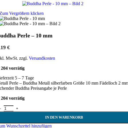
Zum Vergrößern klicken
uddha Perle – 10 mm
,19
€
nkl. MwSt. zzgl.
Versandkosten
204 vorrätig
ieferzeit 5 – 7 Tage
etall Perle – Buddha Metall silberfarben Größe 10 mm Fädelloch 2 m
achender Buddha Preisangabe je Perle
204 vorrätig
uddha Perle - 10 mm Menge
IN DEN WARENKORB
um Wunschzettel hinzufügen