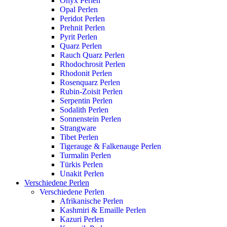
Onyx Perlen
Opal Perlen
Peridot Perlen
Prehnit Perlen
Pyrit Perlen
Quarz Perlen
Rauch Quarz Perlen
Rhodochrosit Perlen
Rhodonit Perlen
Rosenquarz Perlen
Rubin-Zoisit Perlen
Serpentin Perlen
Sodalith Perlen
Sonnenstein Perlen
Strangware
Tibet Perlen
Tigerauge & Falkenauge Perlen
Turmalin Perlen
Türkis Perlen
Unakit Perlen
Verschiedene Perlen
Verschiedene Perlen
Afrikanische Perlen
Kashmiri & Emaille Perlen
Kazuri Perlen