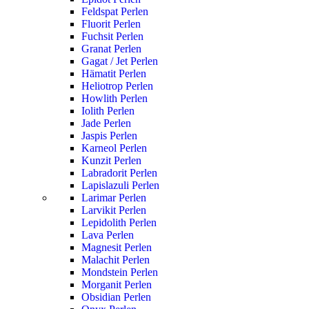
Feldspat Perlen
Fluorit Perlen
Fuchsit Perlen
Granat Perlen
Gagat / Jet Perlen
Hämatit Perlen
Heliotrop Perlen
Howlith Perlen
Iolith Perlen
Jade Perlen
Jaspis Perlen
Karneol Perlen
Kunzit Perlen
Labradorit Perlen
Lapislazuli Perlen
Larimar Perlen
Larvikit Perlen
Lepidolith Perlen
Lava Perlen
Magnesit Perlen
Malachit Perlen
Mondstein Perlen
Morganit Perlen
Obsidian Perlen