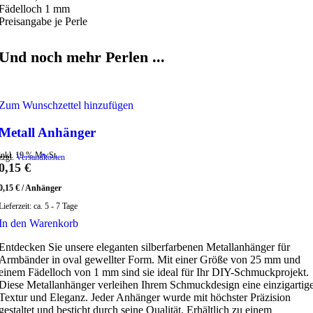
Fädelloch 1 mm
Preisangabe je Perle
Und noch mehr Perlen ...
Zum Wunschzettel hinzufügen
Metall Anhänger
inkl. 19 % MwSt.
zzgl.
Versandkosten
0,15
€
0,15
€
/
Anhänger
Lieferzeit:
ca. 5 - 7 Tage
In den Warenkorb
Entdecken Sie unsere eleganten silberfarbenen Metallanhänger für
Armbänder in oval gewellter Form. Mit einer Größe von 25 mm und
einem Fädelloch von 1 mm sind sie ideal für Ihr DIY-Schmuckprojekt.
Diese Metallanhänger verleihen Ihrem Schmuckdesign eine einzigartig
Textur und Eleganz. Jeder Anhänger wurde mit höchster Präzision
gestaltet und besticht durch seine Qualität. Erhältlich zu einem