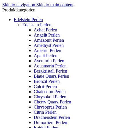
Skip to navigation
Skip to main content
Produktkategorien
Edelstein Perlen
Edelstein Perlen
Achat Perlen
Angelit Perlen
Amazonit Perlen
Amethyst Perlen
Ametrin Perlen
Apatit Perlen
Aventurin Perlen
Aquamarin Perlen
Bergkristall Perlen
Blaue Quarz Perlen
Bronzit Perlen
Calcit Perlen
Chalcedon Perlen
Chrysokoll Perlen
Cherry Quarz Perlen
Chrysopras Perlen
Citrin Perlen
Drachenstein Perlen
Dumortierit Perlen
Epidot Perlen