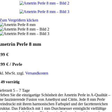
Zum Vergrößern klicken
metrin Perle 8 mm
,99
€
,99
€
/
Perle
nkl. MwSt. zzgl.
Versandkosten
49 vorrätig
ieferzeit 5 – 7 Tage
rleben Sie die einzigartige Schönheit der Ametrin Perle in A-Qualität –
ine faszinierende Fusion von Amethyst und Citrin. Jede 8 mm Perle
eeindruckt mit ihrem harmonischen Farbspiel und der facettenreichen
truktur. Das Fädelloch mit 1 mm Durchmesser ermöglicht vielfältige