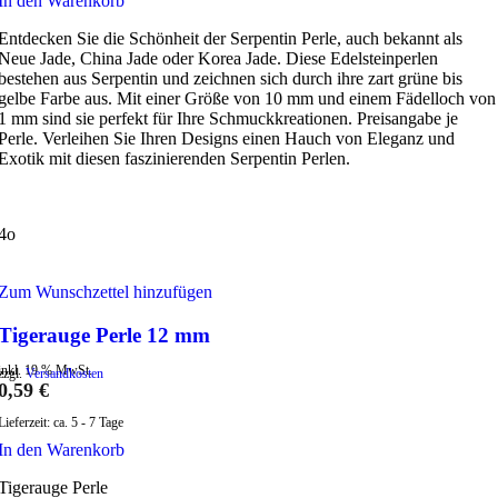
In den Warenkorb
Entdecken Sie die Schönheit der Serpentin Perle, auch bekannt als
Neue Jade, China Jade oder Korea Jade. Diese Edelsteinperlen
bestehen aus Serpentin und zeichnen sich durch ihre zart grüne bis
gelbe Farbe aus. Mit einer Größe von 10 mm und einem Fädelloch von
1 mm sind sie perfekt für Ihre Schmuckkreationen. Preisangabe je
Perle. Verleihen Sie Ihren Designs einen Hauch von Eleganz und
Exotik mit diesen faszinierenden Serpentin Perlen.
4o
Zum Wunschzettel hinzufügen
Tigerauge Perle 12 mm
inkl. 19 % MwSt.
zzgl.
Versandkosten
0,59
€
Lieferzeit:
ca. 5 - 7 Tage
In den Warenkorb
Tigerauge Perle