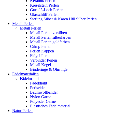
Keramik Perlen
Kieselstein Perlen
Guru/ 3-Loch Perlen
Glasschliff Perlen
Sterling Silber & Karen Hill Silber Perlen
Metall Perlen
Metall Perlen
Metall Perlen versilbert
Metall Perlen silberfarben
Metall Perlen goldfarben
Crimp Perlen
Perlen Kappen
Flügel Perlen
Verbinder Perlen
Metall Kegel
Binderinge & Ohrringe
Fädelmaterialien
Fädelmaterial
Fädeldraht
Perlseiden
Baumwollbänder
Nylon Garne
Polyester Garne
Elastisches Fädelmaterial
Natur Perlen