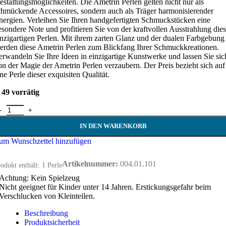
estaltungsmöglichkeiten. Die Ametrin Perlen gelten nicht nur als
chmückende Accessoires, sondern auch als Träger harmonisierender
nergien. Verleihen Sie Ihren handgefertigten Schmuckstücken eine
esondere Note und profitieren Sie von der kraftvollen Ausstrahlung dies
inzigartigen Perlen. Mit ihrem zarten Glanz und der dualen Farbgebung
erden diese Ametrin Perlen zum Blickfang Ihrer Schmuckkreationen.
erwandeln Sie Ihre Ideen in einzigartige Kunstwerke und lassen Sie sic
on der Magie der Ametrin Perlen verzaubern. Der Preis bezieht sich auf
ine Perle dieser exquisiten Qualität.
49 vorrätig
metrin Perle 8 mm Menge
IN DEN WARENKORB
um Wunschzettel hinzufügen
Artikelnummer:
004.01.101
odukt enthält: 1
Perle
Achtung: Kein Spielzeug
Nicht geeignet für Kinder unter 14 Jahren. Erstickungsgefahr beim
Verschlucken von Kleinteilen.
Beschreibung
Produktsicherheit