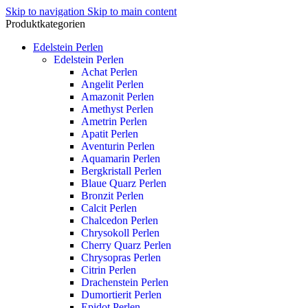
Skip to navigation
Skip to main content
Produktkategorien
Edelstein Perlen
Edelstein Perlen
Achat Perlen
Angelit Perlen
Amazonit Perlen
Amethyst Perlen
Ametrin Perlen
Apatit Perlen
Aventurin Perlen
Aquamarin Perlen
Bergkristall Perlen
Blaue Quarz Perlen
Bronzit Perlen
Calcit Perlen
Chalcedon Perlen
Chrysokoll Perlen
Cherry Quarz Perlen
Chrysopras Perlen
Citrin Perlen
Drachenstein Perlen
Dumortierit Perlen
Epidot Perlen