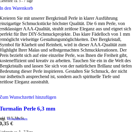
Lieferzeit:
ca. 5 - 7 Tage
In den Warenkorb
Kreieren Sie mit unserer Bergkristall Perle in klarer Ausführung
einzigartige Schmuckstücke höchster Qualität. Die 6 mm Perle, von
erstklassiger AAA-Qualität, strahlt zeitlose Eleganz aus und eignet sich
perfekt für Ihre DIY-Schmuckprojekte. Das klare Fädelloch von 1 mm
ermöglicht vielseitige Gestaltungsmöglichkeiten. Der Bergkristall,
Symbol für Klarheit und Reinheit, wird in dieser AAA-Qualität zum
Highlight Ihrer Malas und selbstgemachten Schmuckkreationen. Der
Preis bezieht sich auf eine einzelne Perle, was Ihnen die Freiheit gibt,
kosteneffizient und kreativ zu arbeiten. Tauchen Sie ein in die Welt des
Bergkristalls und lassen Sie sich von der natürlichen Brillanz und tiefen
Bedeutung dieser Perle inspirieren. Gestalten Sie Schmuck, der nicht
nur ästhetisch ansprechend ist, sondern auch spirituelle Tiefe und
zeitlose Eleganz ausstrahlt.
Zum Wunschzettel hinzufügen
Turmalin Perle 6,3 mm
inkl. 19 % MwSt.
zzgl.
Versandkosten
0,35
€