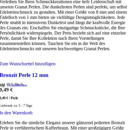
Verleihen Sie Ihren Schmuckkreationen eine tiefe Leidenschaft mit
unseren Granat Perlen. Die dunkelroten Perlen sind perfekt, um selbst
Edelsteinschmuck zu gestalten. Mit einer Größe von 8 mm und einem
Fädelloch von 1 mm bieten sie vielfältige Designmöglichkeiten. Jede
Perle strahlt in intensivem Dunkelrot und fängt die kraftvolle Energie
des Granats ein. Erschaffen Sie einzigartige Schmuckstücke, die Ihre
Persönlichkeit widerspiegeln. Der Preis bezieht sich auf eine einzelne
Perle, damit Sie Ihre Kollektion nach Ihren Vorstellungen
zusammenstellen können. Tauchen Sie ein in die Welt des
Edelsteinschmucks mit unseren hochwertigen Granat Perlen.
Zum Wunschzettel hinzufügen
Bronzit Perle 12 mm
inkl. 19 % MwSt.
zzgl.
Versandkosten
0,49
€
0,49
€
/
Perle
Lieferzeit:
ca. 5 - 7 Tage
In den Warenkorb
Erleben Sie die sinnliche Eleganz unserer glänzend polierten Bronzit
Perle in verführerischem Kaffeebraun. Mit einer großzügigen Größe