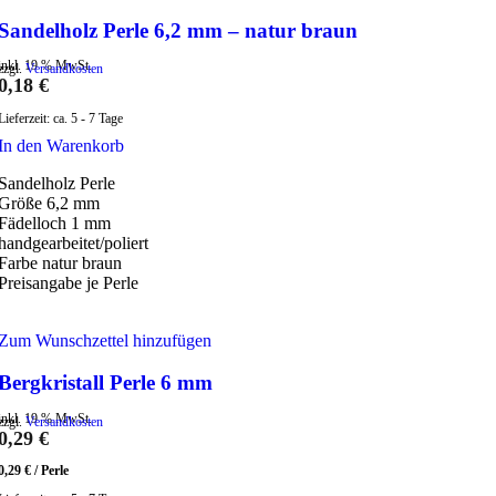
Sandelholz Perle 6,2 mm – natur braun
inkl. 19 % MwSt.
zzgl.
Versandkosten
0,18
€
Lieferzeit:
ca. 5 - 7 Tage
In den Warenkorb
Sandelholz Perle
Größe 6,2 mm
Fädelloch 1 mm
handgearbeitet/poliert
Farbe natur braun
Preisangabe je Perle
Zum Wunschzettel hinzufügen
Bergkristall Perle 6 mm
inkl. 19 % MwSt.
zzgl.
Versandkosten
0,29
€
0,29
€
/
Perle