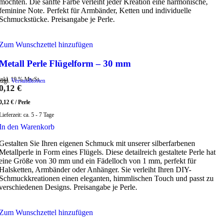
möchten. Die sanfte Farbe verleiht jeder Kreation eine harmonische,
feminine Note. Perfekt für Armbänder, Ketten und individuelle
Schmuckstücke. Preisangabe je Perle.
Zum Wunschzettel hinzufügen
Metall Perle Flügelform – 30 mm
inkl. 19 % MwSt.
zzgl.
Versandkosten
0,12
€
0,12
€
/
Perle
Lieferzeit:
ca. 5 - 7 Tage
In den Warenkorb
Gestalten Sie Ihren eigenen Schmuck mit unserer silberfarbenen
Metallperle in Form eines Flügels. Diese detailreich gestaltete Perle hat
eine Größe von 30 mm und ein Fädelloch von 1 mm, perfekt für
Halsketten, Armbänder oder Anhänger. Sie verleiht Ihren DIY-
Schmuckkreationen einen eleganten, himmlischen Touch und passt zu
verschiedenen Designs. Preisangabe je Perle.
Zum Wunschzettel hinzufügen