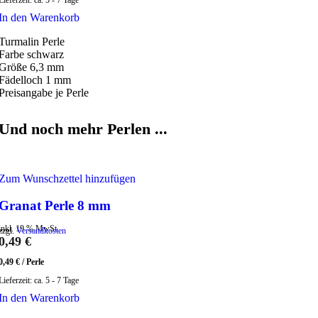
Lieferzeit:
ca. 5 - 7 Tage
In den Warenkorb
Turmalin Perle
Farbe schwarz
Größe 6,3 mm
Fädelloch 1 mm
Preisangabe je Perle
Und noch mehr Perlen ...
Zum Wunschzettel hinzufügen
Granat Perle 8 mm
inkl. 19 % MwSt.
zzgl.
Versandkosten
0,49
€
0,49
€
/
Perle
Lieferzeit:
ca. 5 - 7 Tage
In den Warenkorb