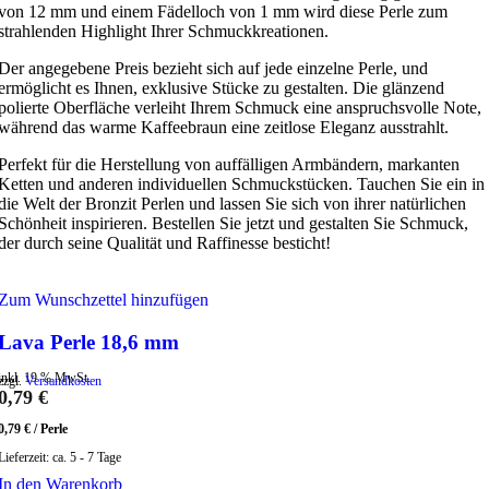
von 12 mm und einem Fädelloch von 1 mm wird diese Perle zum
strahlenden Highlight Ihrer Schmuckkreationen.
Der angegebene Preis bezieht sich auf jede einzelne Perle, und
ermöglicht es Ihnen, exklusive Stücke zu gestalten. Die glänzend
polierte Oberfläche verleiht Ihrem Schmuck eine anspruchsvolle Note,
während das warme Kaffeebraun eine zeitlose Eleganz ausstrahlt.
Perfekt für die Herstellung von auffälligen Armbändern, markanten
Ketten und anderen individuellen Schmuckstücken. Tauchen Sie ein in
die Welt der Bronzit Perlen und lassen Sie sich von ihrer natürlichen
Schönheit inspirieren. Bestellen Sie jetzt und gestalten Sie Schmuck,
der durch seine Qualität und Raffinesse besticht!
Zum Wunschzettel hinzufügen
Lava Perle 18,6 mm
inkl. 19 % MwSt.
zzgl.
Versandkosten
0,79
€
0,79
€
/
Perle
Lieferzeit:
ca. 5 - 7 Tage
In den Warenkorb