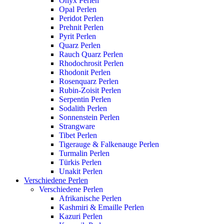
Onyx Perlen
Opal Perlen
Peridot Perlen
Prehnit Perlen
Pyrit Perlen
Quarz Perlen
Rauch Quarz Perlen
Rhodochrosit Perlen
Rhodonit Perlen
Rosenquarz Perlen
Rubin-Zoisit Perlen
Serpentin Perlen
Sodalith Perlen
Sonnenstein Perlen
Strangware
Tibet Perlen
Tigerauge & Falkenauge Perlen
Turmalin Perlen
Türkis Perlen
Unakit Perlen
Verschiedene Perlen
Verschiedene Perlen
Afrikanische Perlen
Kashmiri & Emaille Perlen
Kazuri Perlen