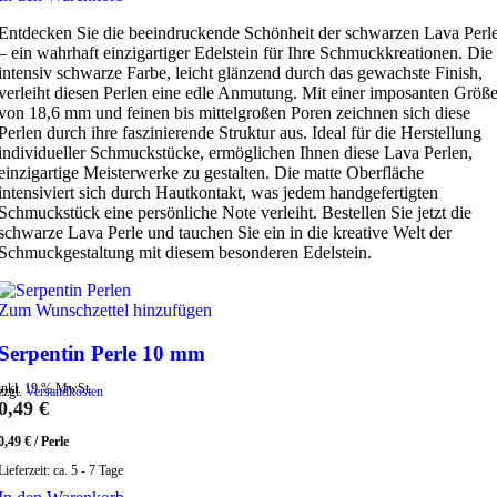
Entdecken Sie die beeindruckende Schönheit der schwarzen Lava Perl
– ein wahrhaft einzigartiger Edelstein für Ihre Schmuckkreationen. Die
intensiv schwarze Farbe, leicht glänzend durch das gewachste Finish,
verleiht diesen Perlen eine edle Anmutung. Mit einer imposanten Größ
von 18,6 mm und feinen bis mittelgroßen Poren zeichnen sich diese
Perlen durch ihre faszinierende Struktur aus. Ideal für die Herstellung
individueller Schmuckstücke, ermöglichen Ihnen diese Lava Perlen,
einzigartige Meisterwerke zu gestalten. Die matte Oberfläche
intensiviert sich durch Hautkontakt, was jedem handgefertigten
Schmuckstück eine persönliche Note verleiht. Bestellen Sie jetzt die
schwarze Lava Perle und tauchen Sie ein in die kreative Welt der
Schmuckgestaltung mit diesem besonderen Edelstein.
Zum Wunschzettel hinzufügen
Serpentin Perle 10 mm
inkl. 19 % MwSt.
zzgl.
Versandkosten
0,49
€
0,49
€
/
Perle
Lieferzeit:
ca. 5 - 7 Tage