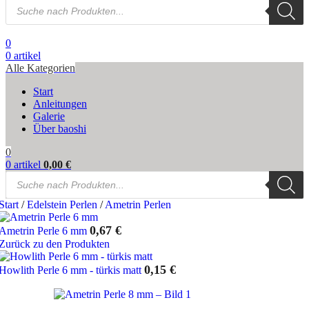
Products
search
0
0
artikel
Alle Kategorien
Start
Anleitungen
Galerie
Über baoshi
0
0
artikel
0,00
€
Products
search
Start
/
Edelstein Perlen
/
Ametrin Perlen
0,67
€
Ametrin Perle 6 mm
Zurück zu den Produkten
0,15
€
Howlith Perle 6 mm - türkis matt