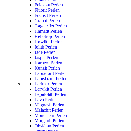
Feldspat Perlen
Fluorit Perlen
Fuchsit Perlen
Granat Perlen
Gagat / Jet Perlen
Hämatit Perlen
Heliotrop Perlen
Howlith Perlen
Iolith Perlen
Jade Perlen
Jaspis Perlen
Karneol Perlen
Kunzit Perlen
Labradorit Perlen
Lapislazuli Perlen
Larimar Perlen
Larvikit Perlen
Lepidolith Perlen
Lava Perlen
Magnesit Perlen
Malachit Perlen
Mondstein Perlen
Morganit Perlen
Obsidian Perlen