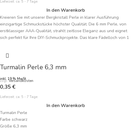
Lieferzeit:
ca. 5 - 7 Tage
In den Warenkorb
Kreieren Sie mit unserer Bergkristall Perle in klarer Ausführung
einzigartige Schmuckstücke höchster Qualität. Die 6 mm Perle, von
erstklassiger AAA-Qualität, strahlt zeitlose Eleganz aus und eignet
sich perfekt für Ihre DIY-Schmuckprojekte. Das klare Fädelloch von 1
mm ermöglicht vielseitige Gestaltungsmöglichkeiten. Der Bergkristall,
Symbol für Klarheit und Reinheit, wird in dieser AAA-Qualität zum
Highlight Ihrer Malas und selbstgemachten Schmuckkreationen. Der
Preis bezieht sich auf eine einzelne Perle, was Ihnen die Freiheit gibt,
Turmalin Perle 6,3 mm
kosteneffizient und kreativ zu arbeiten. Tauchen Sie ein in die Welt
des Bergkristalls und lassen Sie sich von der natürlichen Brillanz und
inkl. 19 % MwSt.
zzgl.
Versandkosten
tiefen Bedeutung dieser Perle inspirieren. Gestalten Sie Schmuck, der
0,35
€
nicht nur ästhetisch ansprechend ist, sondern auch spirituelle Tiefe
Lieferzeit:
ca. 5 - 7 Tage
und zeitlose Eleganz ausstrahlt.
In den Warenkorb
Turmalin Perle
Farbe schwarz
Größe 6,3 mm