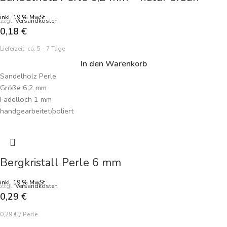
inkl. 19 % MwSt.
zzgl.
Versandkosten
0,18
€
Lieferzeit:
ca. 5 - 7 Tage
In den Warenkorb
Sandelholz Perle
Größe 6,2 mm
Fädelloch 1 mm
handgearbeitet/poliert
Farbe natur braun
Preisangabe je Perle
Bergkristall Perle 6 mm
inkl. 19 % MwSt.
zzgl.
Versandkosten
0,29
€
0,29
€
/
Perle