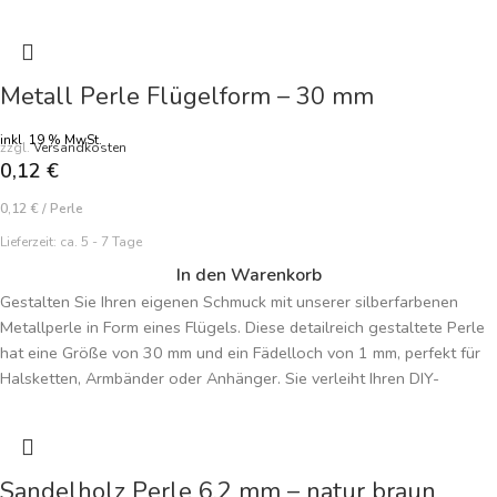
machen möchten. Die sanfte Farbe verleiht jeder Kreation eine
harmonische, feminine Note. Perfekt für Armbänder, Ketten und
individuelle Schmuckstücke. Preisangabe je Perle.
Metall Perle Flügelform – 30 mm
inkl. 19 % MwSt.
zzgl.
Versandkosten
0,12
€
0,12
€
/
Perle
Lieferzeit:
ca. 5 - 7 Tage
In den Warenkorb
Gestalten Sie Ihren eigenen Schmuck mit unserer silberfarbenen
Metallperle in Form eines Flügels. Diese detailreich gestaltete Perle
hat eine Größe von 30 mm und ein Fädelloch von 1 mm, perfekt für
Halsketten, Armbänder oder Anhänger. Sie verleiht Ihren DIY-
Schmuckkreationen einen eleganten, himmlischen Touch und passt
zu verschiedenen Designs. Preisangabe je Perle.
Sandelholz Perle 6,2 mm – natur braun