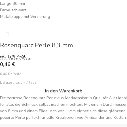
Länge 80 mm
Farbe schwarz
Metallkappe mit Verzierung
Handarbeit
Preisangabe je Quaste
Rosenquarz Perle 8,3 mm
inkl. 19 % MwSt.
zzgl.
Versandkosten
0,46
€
0,46
€
/
Perle
Lieferzeit:
ca. 5 - 7 Tage
In den Warenkorb
Die zartrosa Rosenquarz Perle aus Madagaskar in Qualität A ist ideal
für alle, die Schmuck selbst machen möchten. Mit einem Durchmesser
von 8 mm und einem Fädelloch von 1 mm eignet sich diese glänzend
polierte Perle perfekt für edle Kreationen wie Armbänder und Ketten.
Rosenquarz bringt einen sanften Glanz und feminine Eleganz in jedes