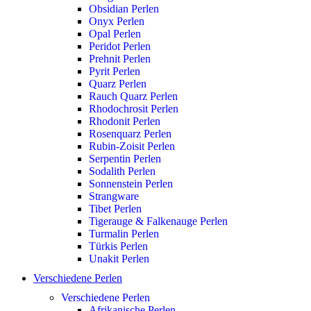
Obsidian Perlen
Onyx Perlen
Opal Perlen
Peridot Perlen
Prehnit Perlen
Pyrit Perlen
Quarz Perlen
Rauch Quarz Perlen
Rhodochrosit Perlen
Rhodonit Perlen
Rosenquarz Perlen
Rubin-Zoisit Perlen
Serpentin Perlen
Sodalith Perlen
Sonnenstein Perlen
Strangware
Tibet Perlen
Tigerauge & Falkenauge Perlen
Turmalin Perlen
Türkis Perlen
Unakit Perlen
Verschiedene Perlen
Verschiedene Perlen
Afrikanische Perlen