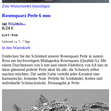
Zum Wunschzettel hinzufügen
Rosenquarz Perle 6 mm
inkl. 19 % MwSt.
zzgl.
Versandkosten
0,24
€
0,24
€
/
Perle
Lieferzeit:
ca. 5 - 7 Tage
In den Warenkorb
Entdecken Sie die Schönheit unserer Rosenquarz Perle in zartem
Rosa aus hochwertigem Madagaskar Rosenquarz (Qualität A). Mit
einem Durchmesser von 6 mm und einem Fädelloch von 0,8 mm ist
diese glänzend polierte Perle ideal für alle, die Schmuck selbst
machen möchten. Die sanfte Farbe verleiht jeder Kreation eine
harmonische, feminine Note. Perfekt für Armbänder, Ketten und
individuelle Schmuckstücke. Preisangabe je Perle.