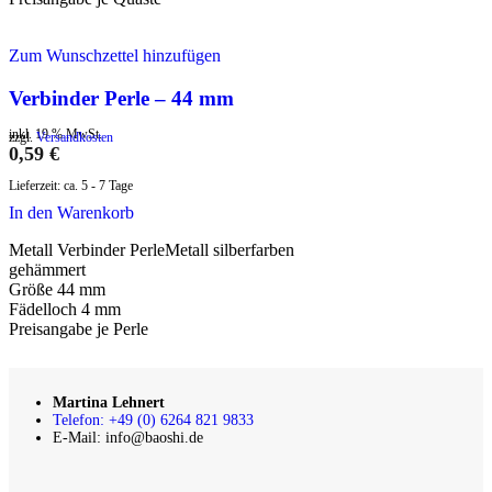
Zum Wunschzettel hinzufügen
Verbinder Perle – 44 mm
inkl. 19 % MwSt.
zzgl.
Versandkosten
0,59
€
Lieferzeit:
ca. 5 - 7 Tage
In den Warenkorb
Metall Verbinder PerleMetall silberfarben
gehämmert
Größe 44 mm
Fädelloch 4 mm
Preisangabe je Perle
Martina Lehnert
Telefon: +49 (0) 6264 821 9833
E-Mail: info@baoshi.de