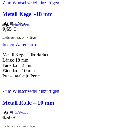
Zum Wunschzettel hinzufügen
Metall Kegel -18 mm
inkl. 19 % MwSt.
zzgl.
Versandkosten
0,65
€
Lieferzeit:
ca. 5 - 7 Tage
In den Warenkorb
Metall Kegel silberfarben
Länge 18 mm
Fädelloch 2 mm
Fädelloch 10 mm
Preisangabe je Perle
Zum Wunschzettel hinzufügen
Metall Rolle – 10 mm
inkl. 19 % MwSt.
zzgl.
Versandkosten
0,59
€
Lieferzeit:
ca. 5 - 7 Tage