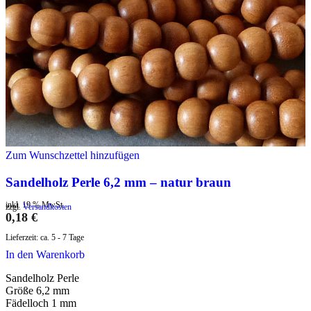
Zum Wunschzettel hinzufügen
Sandelholz Perle 6,2 mm – natur braun
inkl. 19 % MwSt.
zzgl.
Versandkosten
0,18
€
Lieferzeit:
ca. 5 - 7 Tage
In den Warenkorb
Sandelholz Perle
Größe 6,2 mm
Fädelloch 1 mm