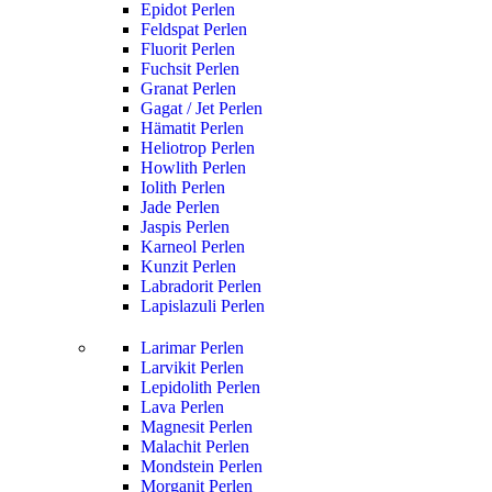
Epidot Perlen
Feldspat Perlen
Fluorit Perlen
Fuchsit Perlen
Granat Perlen
Gagat / Jet Perlen
Hämatit Perlen
Heliotrop Perlen
Howlith Perlen
Iolith Perlen
Jade Perlen
Jaspis Perlen
Karneol Perlen
Kunzit Perlen
Labradorit Perlen
Lapislazuli Perlen
Larimar Perlen
Larvikit Perlen
Lepidolith Perlen
Lava Perlen
Magnesit Perlen
Malachit Perlen
Mondstein Perlen
Morganit Perlen