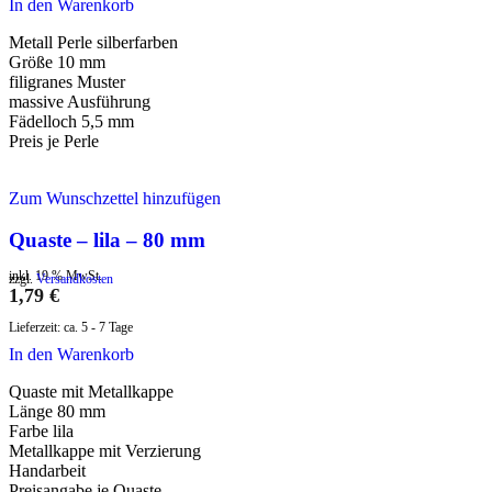
In den Warenkorb
Metall Perle silberfarben
Größe 10 mm
filigranes Muster
massive Ausführung
Fädelloch 5,5 mm
Preis je Perle
Zum Wunschzettel hinzufügen
Quaste – lila – 80 mm
inkl. 19 % MwSt.
zzgl.
Versandkosten
1,79
€
Lieferzeit:
ca. 5 - 7 Tage
In den Warenkorb
Quaste mit Metallkappe
Länge 80 mm
Farbe lila
Metallkappe mit Verzierung
Handarbeit
Preisangabe je Quaste