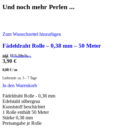
Und noch mehr Perlen ...
Zum Wunschzettel hinzufügen
Fädeldraht Rolle – 0,38 mm – 50 Meter
inkl. 19 % MwSt.
zzgl.
Versandkosten
3,90
€
0,08
€
/
m
Lieferzeit:
ca. 5 - 7 Tage
In den Warenkorb
Fädeldraht Rolle - 0,38 mm
Edelstahl silbergrau
Kunststoff beschichtet
1 Rolle enthält 50 Meter
Stärke 0,38 mm
Preisangabe je Rolle