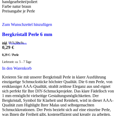
handgearbeitet/poliert
Farbe natur braun
Preisangabe je Perle
Zum Wunschzettel hinzufügen
Bergkristall Perle 6 mm
inkl. 19 % MwSt.
zzgl.
Versandkosten
0,29
€
0,29
€
/
Perle
Lieferzeit:
ca. 5 - 7 Tage
In den Warenkorb
Kreieren Sie mit unserer Bergkristall Perle in klarer Ausführung
einzigartige Schmuckstücke höchster Qualität. Die 6 mm Perle, von
erstklassiger AAA-Qualität, strahlt zeitlose Eleganz aus und eignet
sich perfekt für Ihre DIY-Schmuckprojekte. Das klare Fädelloch von
1 mm ermöglicht vielseitige Gestaltungsmöglichkeiten. Der
Bergkristall, Symbol für Klarheit und Reinheit, wird in dieser AAA-
Qualität zum Highlight Ihrer Malas und selbstgemachten
Schmuckkreationen. Der Preis bezieht sich auf eine einzelne Perle,
was Ihnen die Freiheit gibt, kosteneffizient und kreativ zu arbeiten.