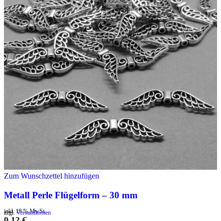
Zum Wunschzettel hinzufügen
Metall Perle Flügelform – 30 mm
inkl. 19 % MwSt.
zzgl.
Versandkosten
0,12
€