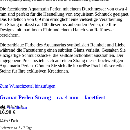
Die facettierten Aquamarin Perlen mit einem Durchmesser von etwa 4
mm sind perfekt für die Herstellung von exquisitem Schmuck geeignet.
Das Fädelloch von 0,9 mm ermöglicht eine vielseitige Verarbeitung.
Ein Strang umfasst ca. 100 dieser bezaubernden Perlen, die Ihre
Designs mit maritimem Flair und einem Hauch von Raffinesse
bereichern.
Die zartblaue Farbe des Aquamarins symbolisiert Reinheit und Liebe,
während die Facettierung einen subtilen Glanz verleiht. Gestalten Sie
einzigartige Schmuckstücke, die zeitlose Schönheit ausstrahlen. Der
angegebene Preis bezieht sich auf einen Strang dieser hochwertigen
Aquamarin Perlen. Gönnen Sie sich die luxuriöse Pracht dieser edlen
Steine für Ihre exklusiven Kreationen.
Zum Wunschzettel hinzufügen
Granat Perlen Strang – ca. 4 mm – facettiert
inkl. 19 % MwSt.
zzgl.
Versandkosten
16,90
€
0,19
€
/
Perle
Lieferzeit:
ca. 5 - 7 Tage