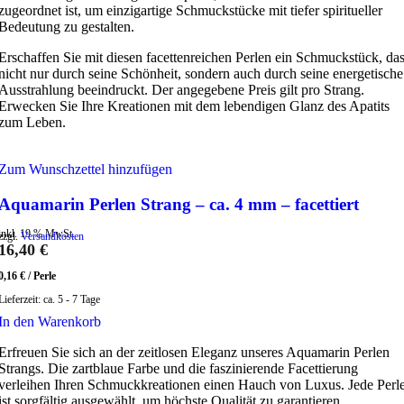
zugeordnet ist, um einzigartige Schmuckstücke mit tiefer spiritueller
Bedeutung zu gestalten.
Erschaffen Sie mit diesen facettenreichen Perlen ein Schmuckstück, da
nicht nur durch seine Schönheit, sondern auch durch seine energetische
Ausstrahlung beeindruckt. Der angegebene Preis gilt pro Strang.
Erwecken Sie Ihre Kreationen mit dem lebendigen Glanz des Apatits
zum Leben.
Zum Wunschzettel hinzufügen
Aquamarin Perlen Strang – ca. 4 mm – facettiert
inkl. 19 % MwSt.
zzgl.
Versandkosten
16,40
€
0,16
€
/
Perle
Lieferzeit:
ca. 5 - 7 Tage
In den Warenkorb
Erfreuen Sie sich an der zeitlosen Eleganz unseres Aquamarin Perlen
Strangs. Die zartblaue Farbe und die faszinierende Facettierung
verleihen Ihren Schmuckkreationen einen Hauch von Luxus. Jede Perl
ist sorgfältig ausgewählt, um höchste Qualität zu garantieren.