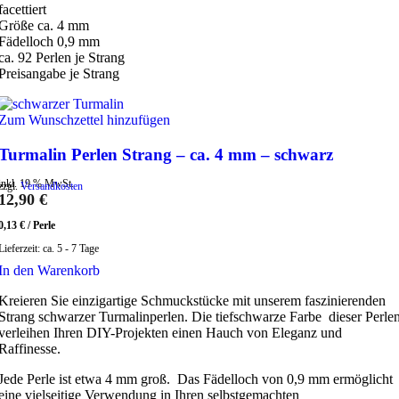
facettiert
Größe ca. 4 mm
Fädelloch 0,9 mm
ca. 92 Perlen je Strang
Preisangabe je Strang
Zum Wunschzettel hinzufügen
Turmalin Perlen Strang – ca. 4 mm – schwarz
inkl. 19 % MwSt.
zzgl.
Versandkosten
12,90
€
0,13
€
/
Perle
Lieferzeit:
ca. 5 - 7 Tage
In den Warenkorb
Kreieren Sie einzigartige Schmuckstücke mit unserem faszinierenden
Strang schwarzer Turmalinperlen. Die tiefschwarze Farbe dieser Perle
verleihen Ihren DIY-Projekten einen Hauch von Eleganz und
Raffinesse.
Jede Perle ist etwa 4 mm groß. Das Fädelloch von 0,9 mm ermöglicht
eine vielseitige Verwendung in Ihren selbstgemachten