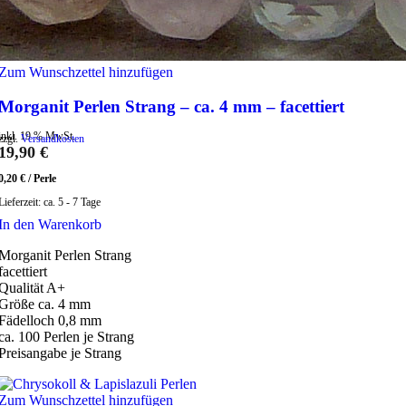
Zum Wunschzettel hinzufügen
Morganit Perlen Strang – ca. 4 mm – facettiert
inkl. 19 % MwSt.
zzgl.
Versandkosten
19,90
€
0,20
€
/
Perle
Lieferzeit:
ca. 5 - 7 Tage
In den Warenkorb
Morganit Perlen Strang
facettiert
Qualität A+
Größe ca. 4 mm
Fädelloch 0,8 mm
ca. 100 Perlen je Strang
Preisangabe je Strang
Zum Wunschzettel hinzufügen