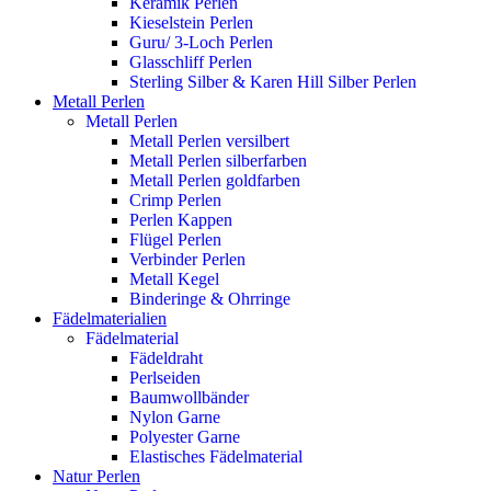
Keramik Perlen
Kieselstein Perlen
Guru/ 3-Loch Perlen
Glasschliff Perlen
Sterling Silber & Karen Hill Silber Perlen
Metall Perlen
Metall Perlen
Metall Perlen versilbert
Metall Perlen silberfarben
Metall Perlen goldfarben
Crimp Perlen
Perlen Kappen
Flügel Perlen
Verbinder Perlen
Metall Kegel
Binderinge & Ohrringe
Fädelmaterialien
Fädelmaterial
Fädeldraht
Perlseiden
Baumwollbänder
Nylon Garne
Polyester Garne
Elastisches Fädelmaterial
Natur Perlen