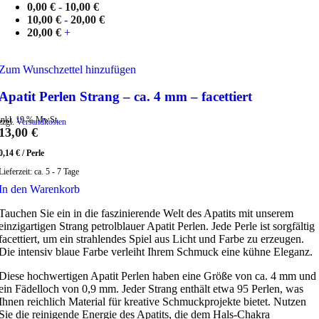
0,00
€
-
10,00
€
10,00
€
-
20,00
€
20,00
€
+
Zum Wunschzettel hinzufügen
Apatit Perlen Strang – ca. 4 mm – facettiert
inkl. 19 % MwSt.
zzgl.
Versandkosten
13,00
€
0,14
€
/
Perle
Lieferzeit:
ca. 5 - 7 Tage
In den Warenkorb
Tauchen Sie ein in die faszinierende Welt des Apatits mit unserem
einzigartigen Strang petrolblauer Apatit Perlen. Jede Perle ist sorgfältig
facettiert, um ein strahlendes Spiel aus Licht und Farbe zu erzeugen.
Die intensiv blaue Farbe verleiht Ihrem Schmuck eine kühne Eleganz.
Diese hochwertigen Apatit Perlen haben eine Größe von ca. 4 mm und
ein Fädelloch von 0,9 mm. Jeder Strang enthält etwa 95 Perlen, was
Ihnen reichlich Material für kreative Schmuckprojekte bietet. Nutzen
Sie die reinigende Energie des Apatits, die dem Hals-Chakra