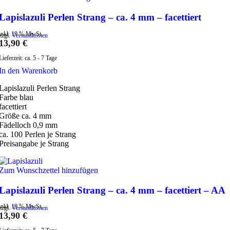
Lapislazuli Perlen Strang – ca. 4 mm – facettiert
inkl. 19 % MwSt.
zzgl.
Versandkosten
13,90
€
Lieferzeit:
ca. 5 - 7 Tage
In den Warenkorb
Lapislazuli Perlen Strang
Farbe blau
facettiert
Größe ca. 4 mm
Fädelloch 0,9 mm
ca. 100 Perlen je Strang
Preisangabe je Strang
Zum Wunschzettel hinzufügen
Lapislazuli Perlen Strang – ca. 4 mm – facettiert – AA
inkl. 19 % MwSt.
zzgl.
Versandkosten
13,90
€