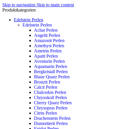
Skip to navigation
Skip to main content
Produktkategorien
Edelstein Perlen
Edelstein Perlen
Achat Perlen
Angelit Perlen
Amazonit Perlen
Amethyst Perlen
Ametrin Perlen
Apatit Perlen
Aventurin Perlen
Aquamarin Perlen
Bergkristall Perlen
Blaue Quarz Perlen
Bronzit Perlen
Calcit Perlen
Chalcedon Perlen
Chrysokoll Perlen
Cherry Quarz Perlen
Chrysopras Perlen
Citrin Perlen
Drachenstein Perlen
Dumortierit Perlen
Epidot Perlen