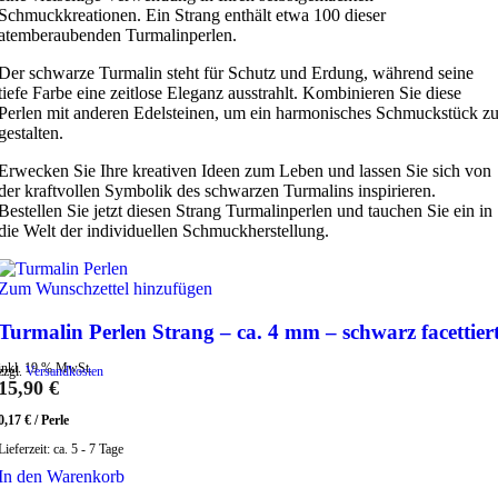
Schmuckkreationen. Ein Strang enthält etwa 100 dieser
atemberaubenden Turmalinperlen.
Der schwarze Turmalin steht für Schutz und Erdung, während seine
tiefe Farbe eine zeitlose Eleganz ausstrahlt. Kombinieren Sie diese
Perlen mit anderen Edelsteinen, um ein harmonisches Schmuckstück z
gestalten.
Erwecken Sie Ihre kreativen Ideen zum Leben und lassen Sie sich von
der kraftvollen Symbolik des schwarzen Turmalins inspirieren.
Bestellen Sie jetzt diesen Strang Turmalinperlen und tauchen Sie ein in
die Welt der individuellen Schmuckherstellung.
Zum Wunschzettel hinzufügen
Turmalin Perlen Strang – ca. 4 mm – schwarz facettier
inkl. 19 % MwSt.
zzgl.
Versandkosten
15,90
€
0,17
€
/
Perle
Lieferzeit:
ca. 5 - 7 Tage
In den Warenkorb