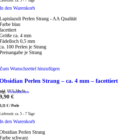
Lieferzeit:
ca. 5 - 7 Tage
In den Warenkorb
Lapislazuli Perlen Strang - AA Qualität
Farbe blau
facettiert
Größe ca. 4 mm
Fädelloch 0,5 mm
ca. 100 Perlen je Strang
Preisangabe je Strang
Zum Wunschzettel hinzufügen
Obsidian Perlen Strang – ca. 4 mm – facettiert
inkl. 19 % MwSt.
zzgl.
Versandkosten
9,90
€
0,11
€
/
Perle
Lieferzeit:
ca. 5 - 7 Tage
In den Warenkorb
Obsidian Perlen Strang
Farbe schwarz