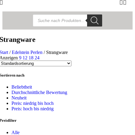
Products
search
Strangware
Start
/
Edelstein Perlen
/
Strangware
Anzeigen
9
12
18
24
Sortieren nach
Beliebtheit
Durchschnittliche Bewertung
Neuheit
Preis: niedrig bis hoch
Preis: hoch bis niedrig
Preisfilter
Alle