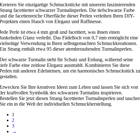
Kreieren Sie einzigartige Schmuckstücke mit unserem faszinierenden
Strang facettierter schwarzer Turmalinperlen. Die tiefschwarze Farbe
und die facettenreiche Oberfläche dieser Perlen verleihen Ihren DIY-
Projekten einen Hauch von Eleganz und Raffinesse.
Jede Perle ist etwa 4 mm groß und facettiert, was ihnen einen
funkelnden Glanz verleiht. Das Fädelloch von 0,7 mm ermöglicht eine
vielseitige Verwendung in Ihren selbstgemachten Schmuckkreationen.
Ein Strang enthält etwa 95 dieser atemberaubenden Turmalinperlen.
Der schwarze Turmalin steht für Schutz und Erdung, während seine
tiefe Farbe eine zeitlose Eleganz ausstrahlt. Kombinieren Sie diese
Perlen mit anderen Edelsteinen, um ein harmonisches Schmuckstück z
gestalten.
Erwecken Sie Ihre kreativen Ideen zum Leben und lassen Sie sich von
der kraftvollen Symbolik des schwarzen Turmalins inspirieren.
Bestellen Sie jetzt diesen Strang facettierter Turmalinperlen und tauche
Sie ein in die Welt der individuellen Schmuckherstellung.
1
2
3
→