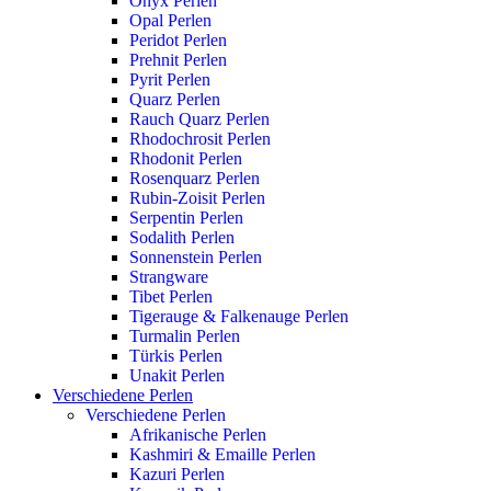
Onyx Perlen
Opal Perlen
Peridot Perlen
Prehnit Perlen
Pyrit Perlen
Quarz Perlen
Rauch Quarz Perlen
Rhodochrosit Perlen
Rhodonit Perlen
Rosenquarz Perlen
Rubin-Zoisit Perlen
Serpentin Perlen
Sodalith Perlen
Sonnenstein Perlen
Strangware
Tibet Perlen
Tigerauge & Falkenauge Perlen
Turmalin Perlen
Türkis Perlen
Unakit Perlen
Verschiedene Perlen
Verschiedene Perlen
Afrikanische Perlen
Kashmiri & Emaille Perlen
Kazuri Perlen