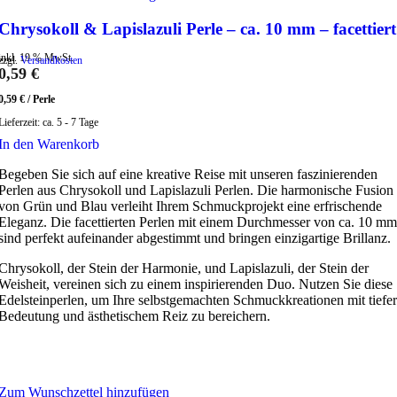
Chrysokoll & Lapislazuli Perle – ca. 10 mm – facettiert
inkl. 19 % MwSt.
zzgl.
Versandkosten
0,59
€
0,59
€
/
Perle
Lieferzeit:
ca. 5 - 7 Tage
In den Warenkorb
Begeben Sie sich auf eine kreative Reise mit unseren faszinierenden
Perlen aus Chrysokoll und Lapislazuli Perlen. Die harmonische Fusion
von Grün und Blau verleiht Ihrem Schmuckprojekt eine erfrischende
Eleganz. Die facettierten Perlen mit einem Durchmesser von ca. 10 mm
sind perfekt aufeinander abgestimmt und bringen einzigartige Brillanz.
Chrysokoll, der Stein der Harmonie, und Lapislazuli, der Stein der
Weisheit, vereinen sich zu einem inspirierenden Duo. Nutzen Sie diese
Edelsteinperlen, um Ihre selbstgemachten Schmuckkreationen mit tiefer
Bedeutung und ästhetischem Reiz zu bereichern.
Zum Wunschzettel hinzufügen