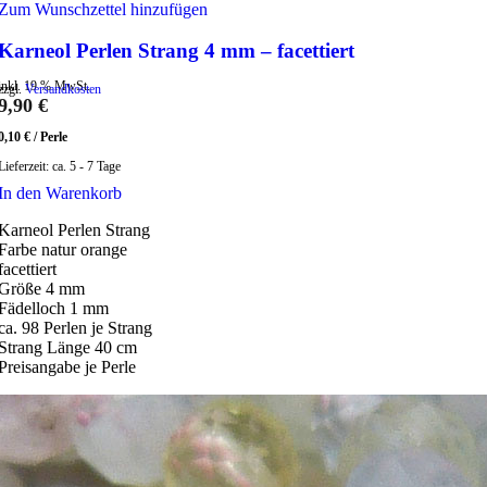
Zum Wunschzettel hinzufügen
Karneol Perlen Strang 4 mm – facettiert
inkl. 19 % MwSt.
zzgl.
Versandkosten
9,90
€
0,10
€
/
Perle
Lieferzeit:
ca. 5 - 7 Tage
In den Warenkorb
Karneol Perlen Strang
Farbe natur orange
facettiert
Größe 4 mm
Fädelloch 1 mm
ca. 98 Perlen je Strang
Strang Länge 40 cm
Preisangabe je Perle