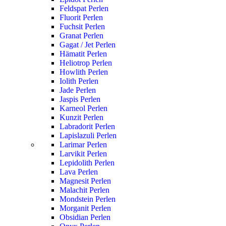
Feldspat Perlen
Fluorit Perlen
Fuchsit Perlen
Granat Perlen
Gagat / Jet Perlen
Hämatit Perlen
Heliotrop Perlen
Howlith Perlen
Iolith Perlen
Jade Perlen
Jaspis Perlen
Karneol Perlen
Kunzit Perlen
Labradorit Perlen
Lapislazuli Perlen
Larimar Perlen
Larvikit Perlen
Lepidolith Perlen
Lava Perlen
Magnesit Perlen
Malachit Perlen
Mondstein Perlen
Morganit Perlen
Obsidian Perlen