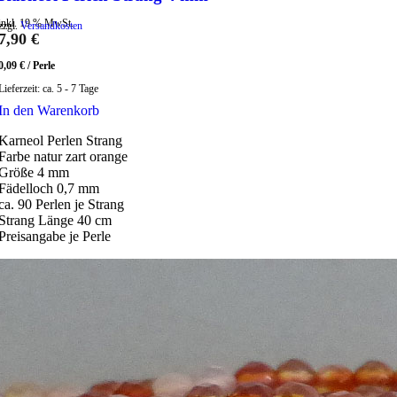
inkl. 19 % MwSt.
zzgl.
Versandkosten
7,90
€
0,09
€
/
Perle
Lieferzeit:
ca. 5 - 7 Tage
In den Warenkorb
Karneol Perlen Strang
Farbe natur zart orange
Größe 4 mm
Fädelloch 0,7 mm
ca. 90 Perlen je Strang
Strang Länge 40 cm
Preisangabe je Perle