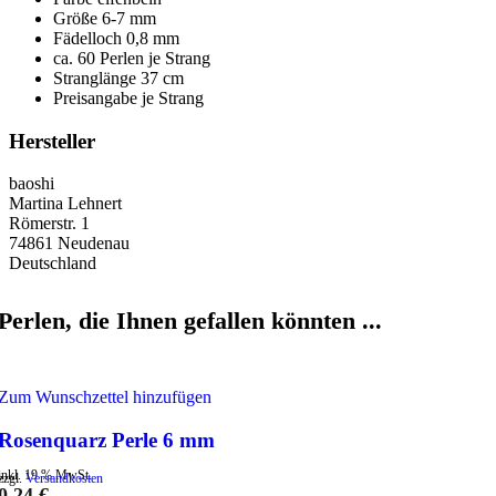
Größe 6-7 mm
Fädelloch 0,8 mm
ca. 60 Perlen je Strang
Stranglänge 37 cm
Preisangabe je Strang
Hersteller
baoshi
Martina Lehnert
Römerstr. 1
74861 Neudenau
Deutschland
Perlen, die Ihnen gefallen könnten ...
Zum Wunschzettel hinzufügen
Rosenquarz Perle 6 mm
inkl. 19 % MwSt.
zzgl.
Versandkosten
0,24
€