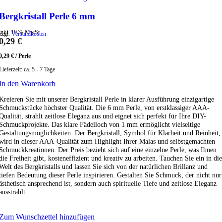
Bergkristall Perle 6 mm
inkl. 19 % MwSt.
zzgl.
Versandkosten
0,29
€
0,29
€
/
Perle
Lieferzeit:
ca. 5 - 7 Tage
In den Warenkorb
Kreieren Sie mit unserer Bergkristall Perle in klarer Ausführung einzigartige
Schmuckstücke höchster Qualität. Die 6 mm Perle, von erstklassiger AAA-
Qualität, strahlt zeitlose Eleganz aus und eignet sich perfekt für Ihre DIY-
Schmuckprojekte. Das klare Fädelloch von 1 mm ermöglicht vielseitige
Gestaltungsmöglichkeiten. Der Bergkristall, Symbol für Klarheit und Reinheit,
wird in dieser AAA-Qualität zum Highlight Ihrer Malas und selbstgemachten
Schmuckkreationen. Der Preis bezieht sich auf eine einzelne Perle, was Ihnen
die Freiheit gibt, kosteneffizient und kreativ zu arbeiten. Tauchen Sie ein in die
Welt des Bergkristalls und lassen Sie sich von der natürlichen Brillanz und
tiefen Bedeutung dieser Perle inspirieren. Gestalten Sie Schmuck, der nicht nur
ästhetisch ansprechend ist, sondern auch spirituelle Tiefe und zeitlose Eleganz
ausstrahlt.
Zum Wunschzettel hinzufügen