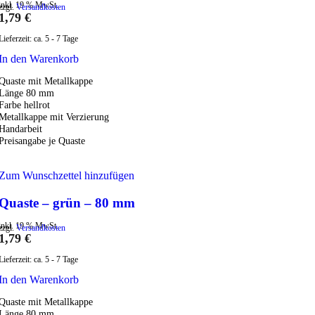
inkl. 19 % MwSt.
zzgl.
Versandkosten
1,79
€
Lieferzeit:
ca. 5 - 7 Tage
In den Warenkorb
Quaste mit Metallkappe
Länge 80 mm
Farbe hellrot
Metallkappe mit Verzierung
Handarbeit
Preisangabe je Quaste
Zum Wunschzettel hinzufügen
Quaste – grün – 80 mm
inkl. 19 % MwSt.
zzgl.
Versandkosten
1,79
€
Lieferzeit:
ca. 5 - 7 Tage
In den Warenkorb
Quaste mit Metallkappe
Länge 80 mm