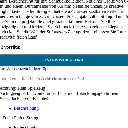
ahre Bereicherung für Ihre Schmuckkollektion. Mit einer Größe von 6
m und einem Durchmesser von 0,8 mm bieten sie unzählige kreative
öglichkeiten. Jeder Strang enthält etwa 47 dieser kostbaren Perlen, mit
iner Gesamtlänge von 37 cm. Unsere Preisangabe gilt je Strang, damit S
hre Schmuckprojekte flexibel gestalten können. Betonen Sie Ihre
inzigartigkeit und kreieren Sie Schmuckstücke von zeitloser Eleganz.
ntdecken Sie die Welt der Süßwasser-Zuchtperlen und lassen Sie Ihrer
eativität freien Lauf.
1 vorrätig
IN DEN WARENKORB
um Wunschzettel hinzufügen
rodukt enthält: 60
Perle
Artikelnummer:
PZ001
Achtung: Kein Spielzeug
Nicht geeignet für Kinder unter 14 Jahren. Erstickungsgefahr beim
Verschlucken von Kleinteilen.
Beschreibung
Zucht Perlen Strang
Farbe elfenbein