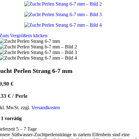
Zum Vergrößern klicken
ucht Perlen Strang 6-7 mm
9,90
€
,33
€
/
Perle
nkl. MwSt. zzgl.
Versandkosten
1 vorrätig
ieferzeit 5 – 7 Tage
nsere Süßwasser-Zuchtperlenstränge in zartem Elfenbein sind eine