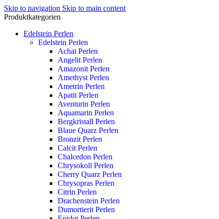
Skip to navigation
Skip to main content
Produktkategorien
Edelstein Perlen
Edelstein Perlen
Achat Perlen
Angelit Perlen
Amazonit Perlen
Amethyst Perlen
Ametrin Perlen
Apatit Perlen
Aventurin Perlen
Aquamarin Perlen
Bergkristall Perlen
Blaue Quarz Perlen
Bronzit Perlen
Calcit Perlen
Chalcedon Perlen
Chrysokoll Perlen
Cherry Quarz Perlen
Chrysopras Perlen
Citrin Perlen
Drachenstein Perlen
Dumortierit Perlen
Epidot Perlen