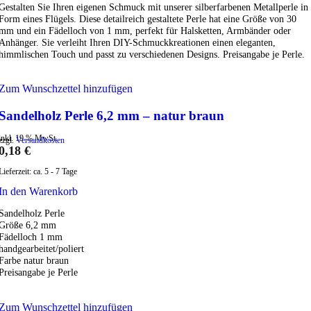
Gestalten Sie Ihren eigenen Schmuck mit unserer silberfarbenen Metallperle in
Form eines Flügels. Diese detailreich gestaltete Perle hat eine Größe von 30
mm und ein Fädelloch von 1 mm, perfekt für Halsketten, Armbänder oder
Anhänger. Sie verleiht Ihren DIY-Schmuckkreationen einen eleganten,
himmlischen Touch und passt zu verschiedenen Designs. Preisangabe je Perle.
Zum Wunschzettel hinzufügen
Sandelholz Perle 6,2 mm – natur braun
inkl. 19 % MwSt.
zzgl.
Versandkosten
0,18
€
Lieferzeit:
ca. 5 - 7 Tage
In den Warenkorb
Sandelholz Perle
Größe 6,2 mm
Fädelloch 1 mm
handgearbeitet/poliert
Farbe natur braun
Preisangabe je Perle
Zum Wunschzettel hinzufügen