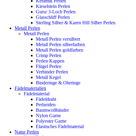
Keramik Perlen
Kieselstein Perlen
Guru/ 3-Loch Perlen
Glasschliff Perlen
Sterling Silber & Karen Hill Silber Perlen
Metall Perlen
Metall Perlen
Metall Perlen versilbert
Metall Perlen silberfarben
Metall Perlen goldfarben
Crimp Perlen
Perlen Kappen
Flügel Perlen
Verbinder Perlen
Metall Kegel
Binderinge & Ohrringe
Fädelmaterialien
Fädelmaterial
Fädeldraht
Perlseiden
Baumwollbänder
Nylon Garne
Polyester Garne
Elastisches Fädelmaterial
Natur Perlen