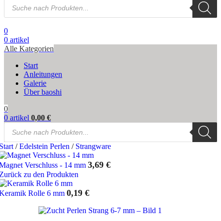
Products
search
0
0
artikel
Alle Kategorien
Start
Anleitungen
Galerie
Über baoshi
0
0
artikel
0,00
€
Products
search
Start
/
Edelstein Perlen
/
Strangware
3,69
€
Magnet Verschluss - 14 mm
Zurück zu den Produkten
0,19
€
Keramik Rolle 6 mm