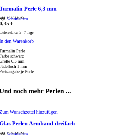
Turmalin Perle 6,3 mm
inkl. 19 % MwSt.
zzgl.
Versandkosten
0,35
€
Lieferzeit:
ca. 5 - 7 Tage
In den Warenkorb
Turmalin Perle
Farbe schwarz
Größe 6,3 mm
Fädelloch 1 mm
Preisangabe je Perle
Und noch mehr Perlen ...
Zum Wunschzettel hinzufügen
Glas Perlen Armband dreifach
inkl. 19 % MwSt.
zzgl.
Versandkosten