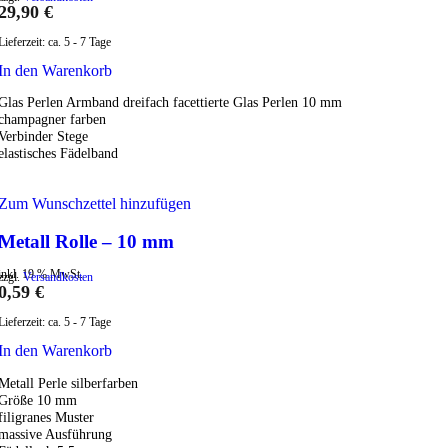
29,90
€
Lieferzeit:
ca. 5 - 7 Tage
In den Warenkorb
Glas Perlen Armband dreifach facettierte Glas Perlen 10 mm
champagner farben
Verbinder Stege
elastisches Fädelband
Zum Wunschzettel hinzufügen
Metall Rolle – 10 mm
inkl. 19 % MwSt.
zzgl.
Versandkosten
0,59
€
Lieferzeit:
ca. 5 - 7 Tage
In den Warenkorb
Metall Perle silberfarben
Größe 10 mm
filigranes Muster
massive Ausführung