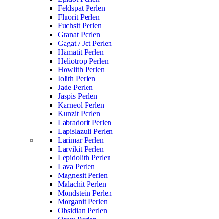
Feldspat Perlen
Fluorit Perlen
Fuchsit Perlen
Granat Perlen
Gagat / Jet Perlen
Hämatit Perlen
Heliotrop Perlen
Howlith Perlen
Iolith Perlen
Jade Perlen
Jaspis Perlen
Karneol Perlen
Kunzit Perlen
Labradorit Perlen
Lapislazuli Perlen
Larimar Perlen
Larvikit Perlen
Lepidolith Perlen
Lava Perlen
Magnesit Perlen
Malachit Perlen
Mondstein Perlen
Morganit Perlen
Obsidian Perlen