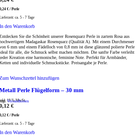
0,24
€
/
Perle
Lieferzeit:
ca. 5 - 7 Tage
In den Warenkorb
Entdecken Sie die Schönheit unserer Rosenquarz Perle in zartem Rosa aus
hochwertigem Madagaskar Rosenquarz (Qualität A). Mit einem Durchmesser
von 6 mm und einem Fädelloch von 0,8 mm ist diese glänzend polierte Perle
ideal für alle, die Schmuck selbst machen möchten. Die sanfte Farbe verleiht
jeder Kreation eine harmonische, feminine Note. Perfekt für Armbänder,
Ketten und individuelle Schmuckstücke. Preisangabe je Perle.
Zum Wunschzettel hinzufügen
Metall Perle Flügelform – 30 mm
inkl. 19 % MwSt.
zzgl.
Versandkosten
0,12
€
0,12
€
/
Perle
Lieferzeit:
ca. 5 - 7 Tage
In den Warenkorb