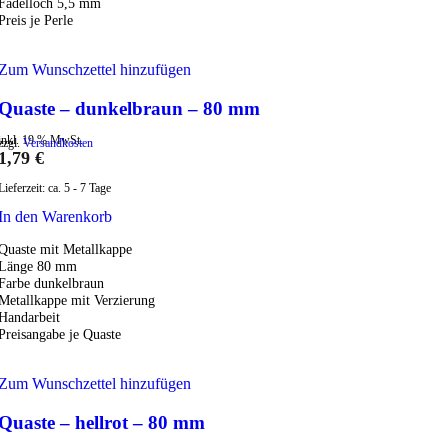
Fädelloch 5,5 mm
Preis je Perle
Zum Wunschzettel hinzufügen
Quaste – dunkelbraun – 80 mm
inkl. 19 % MwSt.
zzgl.
Versandkosten
1,79
€
Lieferzeit:
ca. 5 - 7 Tage
In den Warenkorb
Quaste mit Metallkappe
Länge 80 mm
Farbe dunkelbraun
Metallkappe mit Verzierung
Handarbeit
Preisangabe je Quaste
Zum Wunschzettel hinzufügen
Quaste – hellrot – 80 mm