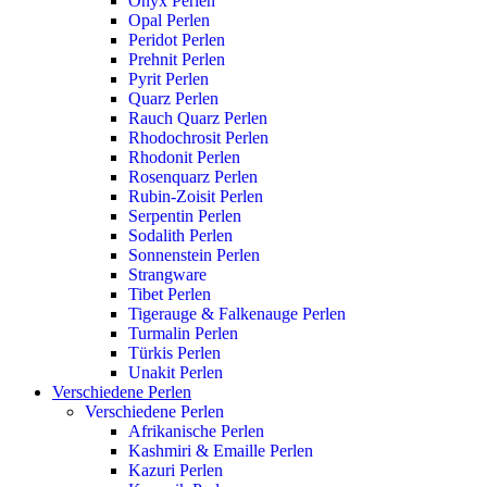
Onyx Perlen
Opal Perlen
Peridot Perlen
Prehnit Perlen
Pyrit Perlen
Quarz Perlen
Rauch Quarz Perlen
Rhodochrosit Perlen
Rhodonit Perlen
Rosenquarz Perlen
Rubin-Zoisit Perlen
Serpentin Perlen
Sodalith Perlen
Sonnenstein Perlen
Strangware
Tibet Perlen
Tigerauge & Falkenauge Perlen
Turmalin Perlen
Türkis Perlen
Unakit Perlen
Verschiedene Perlen
Verschiedene Perlen
Afrikanische Perlen
Kashmiri & Emaille Perlen
Kazuri Perlen