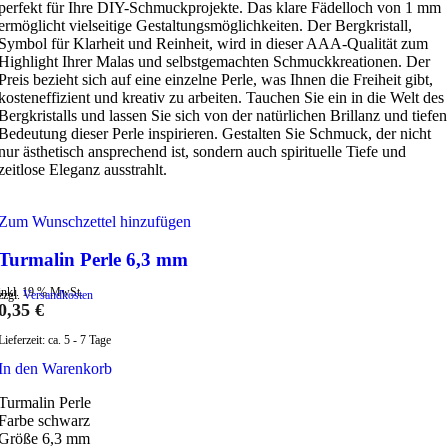
perfekt für Ihre DIY-Schmuckprojekte. Das klare Fädelloch von 1 mm
ermöglicht vielseitige Gestaltungsmöglichkeiten. Der Bergkristall,
Symbol für Klarheit und Reinheit, wird in dieser AAA-Qualität zum
Highlight Ihrer Malas und selbstgemachten Schmuckkreationen. Der
Preis bezieht sich auf eine einzelne Perle, was Ihnen die Freiheit gibt,
kosteneffizient und kreativ zu arbeiten. Tauchen Sie ein in die Welt des
Bergkristalls und lassen Sie sich von der natürlichen Brillanz und tiefen
Bedeutung dieser Perle inspirieren. Gestalten Sie Schmuck, der nicht
nur ästhetisch ansprechend ist, sondern auch spirituelle Tiefe und
zeitlose Eleganz ausstrahlt.
Zum Wunschzettel hinzufügen
Turmalin Perle 6,3 mm
inkl. 19 % MwSt.
zzgl.
Versandkosten
0,35
€
Lieferzeit:
ca. 5 - 7 Tage
In den Warenkorb
Turmalin Perle
Farbe schwarz
Größe 6,3 mm