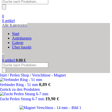
Products
search
0
0
artikel
Alle Kategorien
Start
Anleitungen
Galerie
Über baoshi
0
0
artikel
0,00
€
Products
search
Start
/
Perlen Shop
/
Verschlüsse - Magnet
0,89
€
Verbinder Ring - 51 mm
Zurück zu den Produkten
19,90
€
Zucht Perlen Strang 6-7 mm