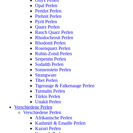
Onyx Perlen
Opal Perlen
Peridot Perlen
Prehnit Perlen
Pyrit Perlen
Quarz Perlen
Rauch Quarz Perlen
Rhodochrosit Perlen
Rhodonit Perlen
Rosenquarz Perlen
Rubin-Zoisit Perlen
Serpentin Perlen
Sodalith Perlen
Sonnenstein Perlen
Strangware
Tibet Perlen
Tigerauge & Falkenauge Perlen
Turmalin Perlen
Türkis Perlen
Unakit Perlen
Verschiedene Perlen
Verschiedene Perlen
Afrikanische Perlen
Kashmiri & Emaille Perlen
Kazuri Perlen