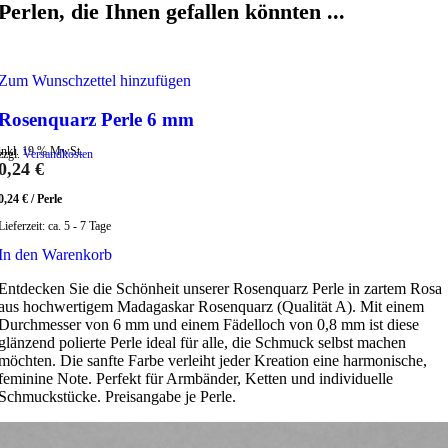
Perlen, die Ihnen gefallen könnten ...
Zum Wunschzettel hinzufügen
Rosenquarz Perle 6 mm
inkl. 19 % MwSt.
zzgl.
Versandkosten
0,24
€
0,24
€
/
Perle
Lieferzeit:
ca. 5 - 7 Tage
In den Warenkorb
Entdecken Sie die Schönheit unserer Rosenquarz Perle in zartem Rosa
aus hochwertigem Madagaskar Rosenquarz (Qualität A). Mit einem
Durchmesser von 6 mm und einem Fädelloch von 0,8 mm ist diese
glänzend polierte Perle ideal für alle, die Schmuck selbst machen
möchten. Die sanfte Farbe verleiht jeder Kreation eine harmonische,
feminine Note. Perfekt für Armbänder, Ketten und individuelle
Schmuckstücke. Preisangabe je Perle.