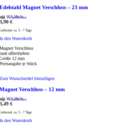
Edelstahl Magnet Verschluss – 23 mm
inkl. 19 % MwSt.
zzgl.
Versandkosten
3,90
€
Lieferzeit:
ca. 5 - 7 Tage
In den Warenkorb
Magnet Verschluss
matt silberfarben
Größe 12 mm
Preisangabe je Stück
Zum Wunschzettel hinzufügen
Magnet Verschluss – 12 mm
inkl. 19 % MwSt.
zzgl.
Versandkosten
3,49
€
Lieferzeit:
ca. 5 - 7 Tage
In den Warenkorb