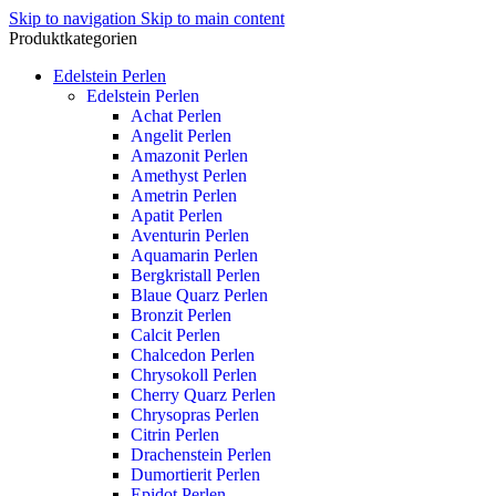
Skip to navigation
Skip to main content
Produktkategorien
Edelstein Perlen
Edelstein Perlen
Achat Perlen
Angelit Perlen
Amazonit Perlen
Amethyst Perlen
Ametrin Perlen
Apatit Perlen
Aventurin Perlen
Aquamarin Perlen
Bergkristall Perlen
Blaue Quarz Perlen
Bronzit Perlen
Calcit Perlen
Chalcedon Perlen
Chrysokoll Perlen
Cherry Quarz Perlen
Chrysopras Perlen
Citrin Perlen
Drachenstein Perlen
Dumortierit Perlen
Epidot Perlen