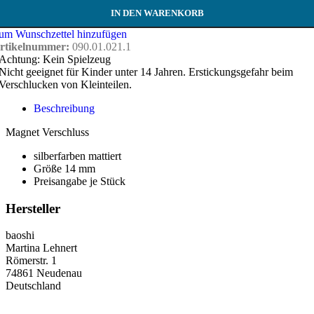
IN DEN WARENKORB
um Wunschzettel hinzufügen
rtikelnummer:
090.01.021.1
Achtung: Kein Spielzeug
Nicht geeignet für Kinder unter 14 Jahren. Erstickungsgefahr beim
Verschlucken von Kleinteilen.
Beschreibung
Magnet Verschluss
silberfarben mattiert
Größe 14 mm
Preisangabe je Stück
Hersteller
baoshi
Martina Lehnert
Römerstr. 1
74861 Neudenau
Deutschland