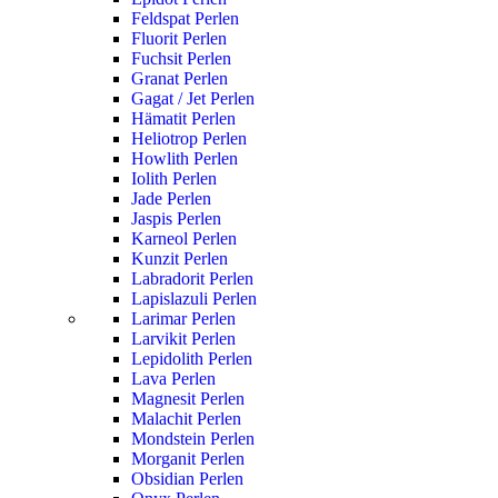
Feldspat Perlen
Fluorit Perlen
Fuchsit Perlen
Granat Perlen
Gagat / Jet Perlen
Hämatit Perlen
Heliotrop Perlen
Howlith Perlen
Iolith Perlen
Jade Perlen
Jaspis Perlen
Karneol Perlen
Kunzit Perlen
Labradorit Perlen
Lapislazuli Perlen
Larimar Perlen
Larvikit Perlen
Lepidolith Perlen
Lava Perlen
Magnesit Perlen
Malachit Perlen
Mondstein Perlen
Morganit Perlen
Obsidian Perlen