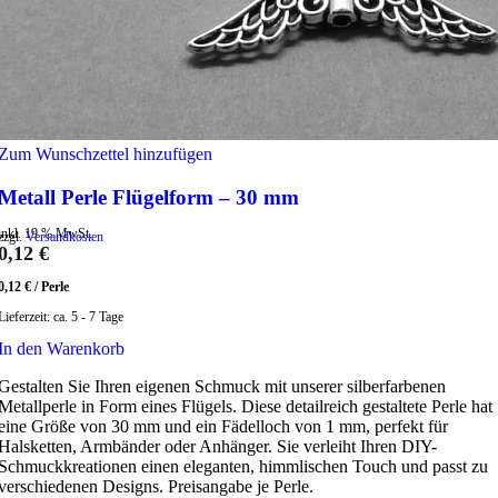
Zum Wunschzettel hinzufügen
Metall Perle Flügelform – 30 mm
inkl. 19 % MwSt.
zzgl.
Versandkosten
0,12
€
0,12
€
/
Perle
Lieferzeit:
ca. 5 - 7 Tage
In den Warenkorb
Gestalten Sie Ihren eigenen Schmuck mit unserer silberfarbenen
Metallperle in Form eines Flügels. Diese detailreich gestaltete Perle hat
eine Größe von 30 mm und ein Fädelloch von 1 mm, perfekt für
Halsketten, Armbänder oder Anhänger. Sie verleiht Ihren DIY-
Schmuckkreationen einen eleganten, himmlischen Touch und passt zu
verschiedenen Designs. Preisangabe je Perle.