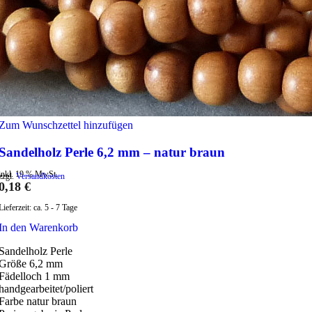
Zum Wunschzettel hinzufügen
Sandelholz Perle 6,2 mm – natur braun
inkl. 19 % MwSt.
zzgl.
Versandkosten
0,18
€
Lieferzeit:
ca. 5 - 7 Tage
In den Warenkorb
Sandelholz Perle
Größe 6,2 mm
Fädelloch 1 mm
handgearbeitet/poliert
Farbe natur braun