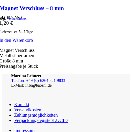
Magnet Verschluss – 8 mm
inkl. 19 % MwSt.
zzgl.
Versandkosten
1,20
€
Lieferzeit:
ca. 5 - 7 Tage
In den Warenkorb
Magnet Verschluss
Metall silberfarben
Größe 8 mm
Preisangabe je Stück
Martina Lehnert
Telefon: +49 (0) 6264 821 9833
E-Mail: info@baoshi.de
Kontakt
Versandkosten
Zahlungsmöglichkeiten
Verpackungsregister/LUCID
Impressum