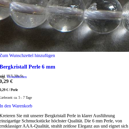
Zum Wunschzettel hinzufügen
Bergkristall Perle 6 mm
inkl. 19 % MwSt.
zzgl.
Versandkosten
0,29
€
0,29
€
/
Perle
Lieferzeit:
ca. 5 - 7 Tage
In den Warenkorb
Kreieren Sie mit unserer Bergkristall Perle in klarer Ausführung
einzigartige Schmuckstücke höchster Qualität. Die 6 mm Perle, von
erstklassiger AAA-Qualität, strahlt zeitlose Eleganz aus und eignet sich