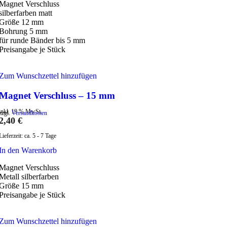
Magnet Verschluss
silberfarben matt
Größe 12 mm
Bohrung 5 mm
für runde Bänder bis 5 mm
Preisangabe je Stück
Zum Wunschzettel hinzufügen
Magnet Verschluss – 15 mm
inkl. 19 % MwSt.
zzgl.
Versandkosten
2,40
€
Lieferzeit:
ca. 5 - 7 Tage
In den Warenkorb
Magnet Verschluss
Metall silberfarben
Größe 15 mm
Preisangabe je Stück
Zum Wunschzettel hinzufügen