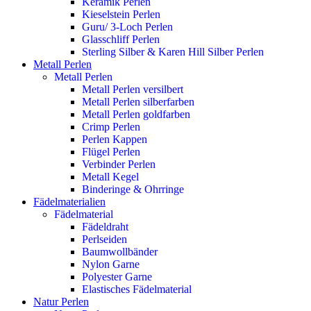
Keramik Perlen
Kieselstein Perlen
Guru/ 3-Loch Perlen
Glasschliff Perlen
Sterling Silber & Karen Hill Silber Perlen
Metall Perlen
Metall Perlen
Metall Perlen versilbert
Metall Perlen silberfarben
Metall Perlen goldfarben
Crimp Perlen
Perlen Kappen
Flügel Perlen
Verbinder Perlen
Metall Kegel
Binderinge & Ohrringe
Fädelmaterialien
Fädelmaterial
Fädeldraht
Perlseiden
Baumwollbänder
Nylon Garne
Polyester Garne
Elastisches Fädelmaterial
Natur Perlen