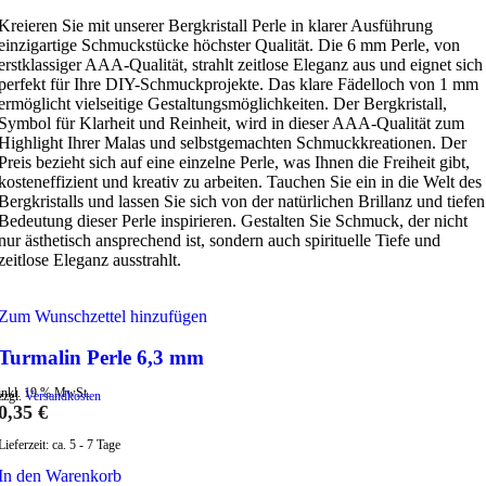
Kreieren Sie mit unserer Bergkristall Perle in klarer Ausführung
einzigartige Schmuckstücke höchster Qualität. Die 6 mm Perle, von
erstklassiger AAA-Qualität, strahlt zeitlose Eleganz aus und eignet sich
perfekt für Ihre DIY-Schmuckprojekte. Das klare Fädelloch von 1 mm
ermöglicht vielseitige Gestaltungsmöglichkeiten. Der Bergkristall,
Symbol für Klarheit und Reinheit, wird in dieser AAA-Qualität zum
Highlight Ihrer Malas und selbstgemachten Schmuckkreationen. Der
Preis bezieht sich auf eine einzelne Perle, was Ihnen die Freiheit gibt,
kosteneffizient und kreativ zu arbeiten. Tauchen Sie ein in die Welt des
Bergkristalls und lassen Sie sich von der natürlichen Brillanz und tiefen
Bedeutung dieser Perle inspirieren. Gestalten Sie Schmuck, der nicht
nur ästhetisch ansprechend ist, sondern auch spirituelle Tiefe und
zeitlose Eleganz ausstrahlt.
Zum Wunschzettel hinzufügen
Turmalin Perle 6,3 mm
inkl. 19 % MwSt.
zzgl.
Versandkosten
0,35
€
Lieferzeit:
ca. 5 - 7 Tage
In den Warenkorb