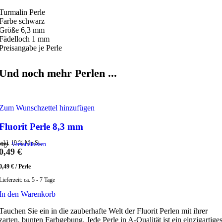
Turmalin Perle
Farbe schwarz
Größe 6,3 mm
Fädelloch 1 mm
Preisangabe je Perle
Und noch mehr Perlen ...
Zum Wunschzettel hinzufügen
Fluorit Perle 8,3 mm
inkl. 19 % MwSt.
zzgl.
Versandkosten
0,49
€
0,49
€
/
Perle
Lieferzeit:
ca. 5 - 7 Tage
In den Warenkorb
Tauchen Sie ein in die zauberhafte Welt der Fluorit Perlen mit ihrer
zarten, bunten Farbgebung. Jede Perle in A-Qualität ist ein einzigartige