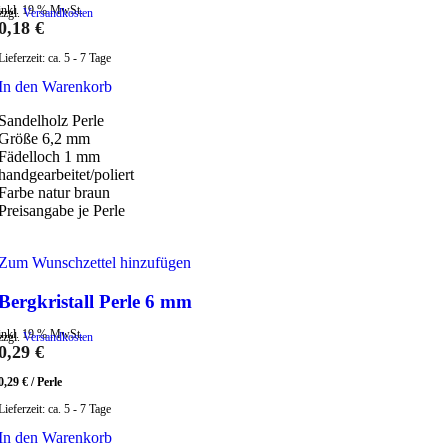
inkl. 19 % MwSt.
zzgl.
Versandkosten
0,18
€
Lieferzeit:
ca. 5 - 7 Tage
In den Warenkorb
Sandelholz Perle
Größe 6,2 mm
Fädelloch 1 mm
handgearbeitet/poliert
Farbe natur braun
Preisangabe je Perle
Zum Wunschzettel hinzufügen
Bergkristall Perle 6 mm
inkl. 19 % MwSt.
zzgl.
Versandkosten
0,29
€
0,29
€
/
Perle
Lieferzeit:
ca. 5 - 7 Tage
In den Warenkorb