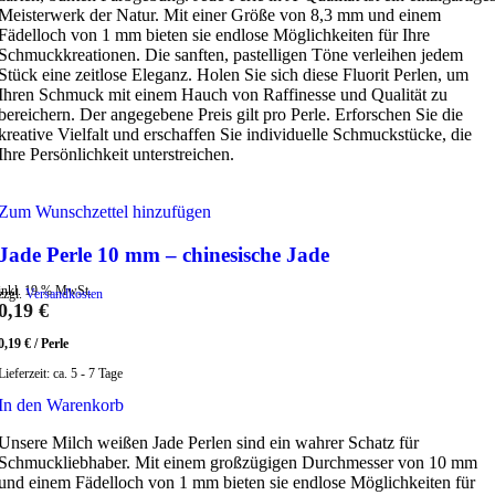
Meisterwerk der Natur. Mit einer Größe von 8,3 mm und einem
Fädelloch von 1 mm bieten sie endlose Möglichkeiten für Ihre
Schmuckkreationen. Die sanften, pastelligen Töne verleihen jedem
Stück eine zeitlose Eleganz. Holen Sie sich diese Fluorit Perlen, um
Ihren Schmuck mit einem Hauch von Raffinesse und Qualität zu
bereichern. Der angegebene Preis gilt pro Perle. Erforschen Sie die
kreative Vielfalt und erschaffen Sie individuelle Schmuckstücke, die
Ihre Persönlichkeit unterstreichen.
Zum Wunschzettel hinzufügen
Jade Perle 10 mm – chinesische Jade
inkl. 19 % MwSt.
zzgl.
Versandkosten
0,19
€
0,19
€
/
Perle
Lieferzeit:
ca. 5 - 7 Tage
In den Warenkorb
Unsere Milch weißen Jade Perlen sind ein wahrer Schatz für
Schmuckliebhaber. Mit einem großzügigen Durchmesser von 10 mm
und einem Fädelloch von 1 mm bieten sie endlose Möglichkeiten für