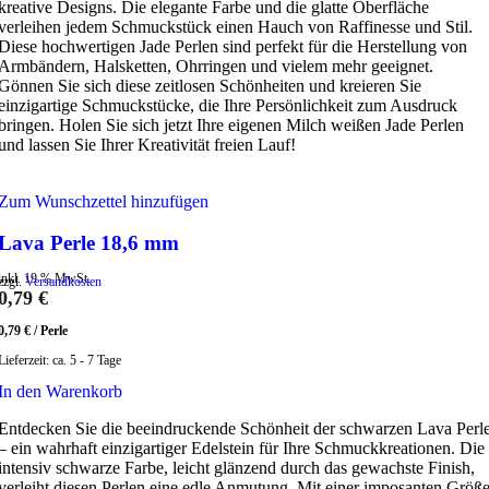
kreative Designs. Die elegante Farbe und die glatte Oberfläche
verleihen jedem Schmuckstück einen Hauch von Raffinesse und Stil.
Diese hochwertigen Jade Perlen sind perfekt für die Herstellung von
Armbändern, Halsketten, Ohrringen und vielem mehr geeignet.
Gönnen Sie sich diese zeitlosen Schönheiten und kreieren Sie
einzigartige Schmuckstücke, die Ihre Persönlichkeit zum Ausdruck
bringen. Holen Sie sich jetzt Ihre eigenen Milch weißen Jade Perlen
und lassen Sie Ihrer Kreativität freien Lauf!
Zum Wunschzettel hinzufügen
Lava Perle 18,6 mm
inkl. 19 % MwSt.
zzgl.
Versandkosten
0,79
€
0,79
€
/
Perle
Lieferzeit:
ca. 5 - 7 Tage
In den Warenkorb
Entdecken Sie die beeindruckende Schönheit der schwarzen Lava Perl
– ein wahrhaft einzigartiger Edelstein für Ihre Schmuckkreationen. Die
intensiv schwarze Farbe, leicht glänzend durch das gewachste Finish,
verleiht diesen Perlen eine edle Anmutung. Mit einer imposanten Größ