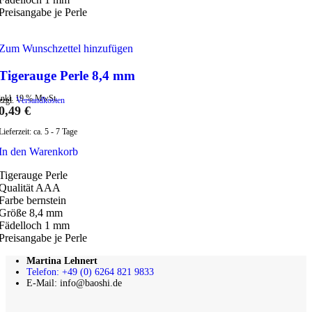
Preisangabe je Perle
Zum Wunschzettel hinzufügen
Tigerauge Perle 8,4 mm
inkl. 19 % MwSt.
zzgl.
Versandkosten
0,49
€
Lieferzeit:
ca. 5 - 7 Tage
In den Warenkorb
Tigerauge Perle
Qualität AAA
Farbe bernstein
Größe 8,4 mm
Fädelloch 1 mm
Preisangabe je Perle
Martina Lehnert
Telefon: +49 (0) 6264 821 9833
E-Mail: info@baoshi.de