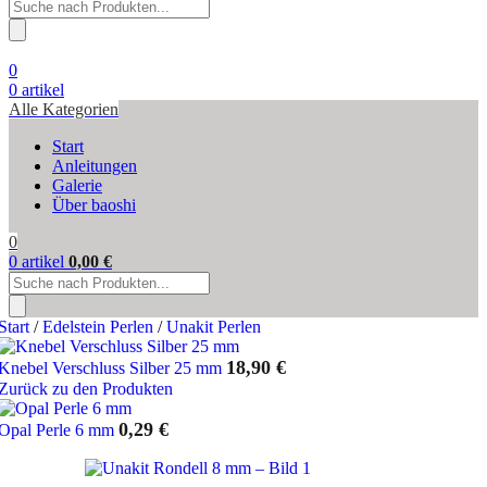
Products
search
0
0
artikel
Alle Kategorien
Start
Anleitungen
Galerie
Über baoshi
0
0
artikel
0,00
€
Products
search
Start
/
Edelstein Perlen
/
Unakit Perlen
18,90
€
Knebel Verschluss Silber 25 mm
Zurück zu den Produkten
0,29
€
Opal Perle 6 mm