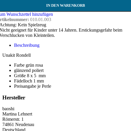
IN DEN WARENKORB
um Wunschzettel hinzufügen
rtikelnummer:
010.01.003
Achtung: Kein Spielzeug
Nicht geeignet für Kinder unter 14 Jahren. Erstickungsgefahr beim
Verschlucken von Kleinteilen.
Beschreibung
Unakit Rondell
Farbe grün rosa
glänzend poliert
Größe 8 x 5 mm
Fädelloch 1 mm
Preisangabe je Perle
Hersteller
baoshi
Martina Lehnert
Römerstr. 1
74861 Neudenau
Deutschland