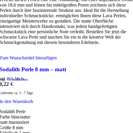
von 18,6 mm und feinen bis mittelgroßen Poren zeichnen sich diese
Perlen durch ihre faszinierende Struktur aus. Ideal für die Herstellung
individueller Schmuckstücke, ermöglichen Ihnen diese Lava Perlen,
einzigartige Meisterwerke zu gestalten. Die matte Oberfläche
intensiviert sich durch Hautkontakt, was jedem handgefertigten
Schmuckstück eine persönliche Note verleiht. Bestellen Sie jetzt die
schwarze Lava Perle und tauchen Sie ein in die kreative Welt der
Schmuckgestaltung mit diesem besonderen Edelstein.
Zum Wunschzettel hinzufügen
Sodalith Perle 8 mm – matt
inkl. 19 % MwSt.
zzgl.
Versandkosten
0,22
€
Lieferzeit:
ca. 5 - 7 Tage
In den Warenkorb
Sodalith Perle
Farbe blau/natur
matt marmoriert
Größe 8 mm
Fädelloch 1 mm