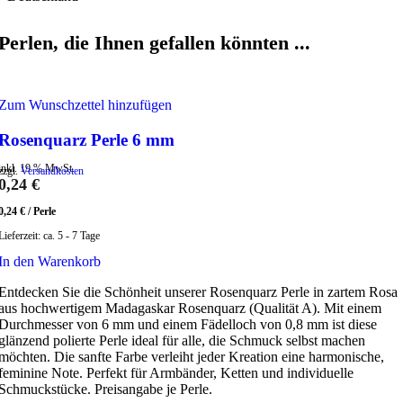
Perlen, die Ihnen gefallen könnten ...
Zum Wunschzettel hinzufügen
Rosenquarz Perle 6 mm
inkl. 19 % MwSt.
zzgl.
Versandkosten
0,24
€
0,24
€
/
Perle
Lieferzeit:
ca. 5 - 7 Tage
In den Warenkorb
Entdecken Sie die Schönheit unserer Rosenquarz Perle in zartem Rosa
aus hochwertigem Madagaskar Rosenquarz (Qualität A). Mit einem
Durchmesser von 6 mm und einem Fädelloch von 0,8 mm ist diese
glänzend polierte Perle ideal für alle, die Schmuck selbst machen
möchten. Die sanfte Farbe verleiht jeder Kreation eine harmonische,
feminine Note. Perfekt für Armbänder, Ketten und individuelle
Schmuckstücke. Preisangabe je Perle.