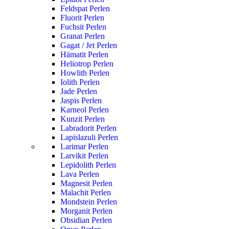
Feldspat Perlen
Fluorit Perlen
Fuchsit Perlen
Granat Perlen
Gagat / Jet Perlen
Hämatit Perlen
Heliotrop Perlen
Howlith Perlen
Iolith Perlen
Jade Perlen
Jaspis Perlen
Karneol Perlen
Kunzit Perlen
Labradorit Perlen
Lapislazuli Perlen
Larimar Perlen
Larvikit Perlen
Lepidolith Perlen
Lava Perlen
Magnesit Perlen
Malachit Perlen
Mondstein Perlen
Morganit Perlen
Obsidian Perlen