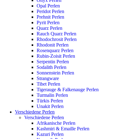
Onyx Perlen
Opal Perlen
Peridot Perlen
Prehnit Perlen
Pyrit Perlen
Quarz Perlen
Rauch Quarz Perlen
Rhodochrosit Perlen
Rhodonit Perlen
Rosenquarz Perlen
Rubin-Zoisit Perlen
Serpentin Perlen
Sodalith Perlen
Sonnenstein Perlen
Strangware
Tibet Perlen
Tigerauge & Falkenauge Perlen
Turmalin Perlen
Türkis Perlen
Unakit Perlen
Verschiedene Perlen
Verschiedene Perlen
Afrikanische Perlen
Kashmiri & Emaille Perlen
Kazuri Perlen