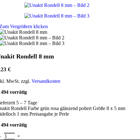
Zum Vergrößern klicken
nakit Rondell 8 mm
,23
€
nkl. MwSt. zzgl.
Versandkosten
494 vorrätig
ieferzeit 5 – 7 Tage
nakit Rondell Farbe grün rosa glänzend poliert Größe 8 x 5 mm
ädelloch 1 mm Preisangabe je Perle
494 vorrätig
nakit Rondell 8 mm Menge