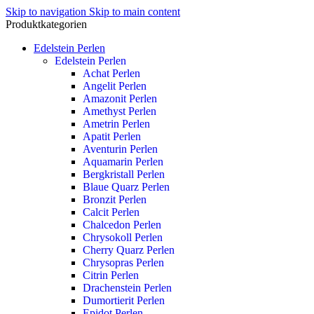
Skip to navigation
Skip to main content
Produktkategorien
Edelstein Perlen
Edelstein Perlen
Achat Perlen
Angelit Perlen
Amazonit Perlen
Amethyst Perlen
Ametrin Perlen
Apatit Perlen
Aventurin Perlen
Aquamarin Perlen
Bergkristall Perlen
Blaue Quarz Perlen
Bronzit Perlen
Calcit Perlen
Chalcedon Perlen
Chrysokoll Perlen
Cherry Quarz Perlen
Chrysopras Perlen
Citrin Perlen
Drachenstein Perlen
Dumortierit Perlen
Epidot Perlen