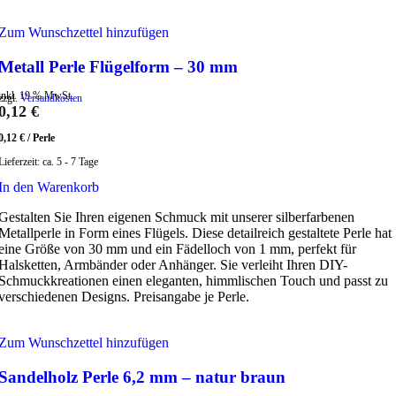
Zum Wunschzettel hinzufügen
Metall Perle Flügelform – 30 mm
inkl. 19 % MwSt.
zzgl.
Versandkosten
0,12
€
0,12
€
/
Perle
Lieferzeit:
ca. 5 - 7 Tage
In den Warenkorb
Gestalten Sie Ihren eigenen Schmuck mit unserer silberfarbenen
Metallperle in Form eines Flügels. Diese detailreich gestaltete Perle hat
eine Größe von 30 mm und ein Fädelloch von 1 mm, perfekt für
Halsketten, Armbänder oder Anhänger. Sie verleiht Ihren DIY-
Schmuckkreationen einen eleganten, himmlischen Touch und passt zu
verschiedenen Designs. Preisangabe je Perle.
Zum Wunschzettel hinzufügen
Sandelholz Perle 6,2 mm – natur braun