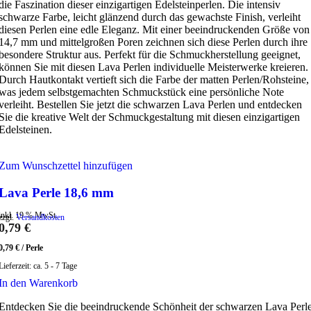
die Faszination dieser einzigartigen Edelsteinperlen. Die intensiv
schwarze Farbe, leicht glänzend durch das gewachste Finish, verleiht
diesen Perlen eine edle Eleganz. Mit einer beeindruckenden Größe von
14,7 mm und mittelgroßen Poren zeichnen sich diese Perlen durch ihre
besondere Struktur aus. Perfekt für die Schmuckherstellung geeignet,
können Sie mit diesen Lava Perlen individuelle Meisterwerke kreieren.
Durch Hautkontakt vertieft sich die Farbe der matten Perlen/Rohsteine,
was jedem selbstgemachten Schmuckstück eine persönliche Note
verleiht. Bestellen Sie jetzt die schwarzen Lava Perlen und entdecken
Sie die kreative Welt der Schmuckgestaltung mit diesen einzigartigen
Edelsteinen.
Zum Wunschzettel hinzufügen
Lava Perle 18,6 mm
inkl. 19 % MwSt.
zzgl.
Versandkosten
0,79
€
0,79
€
/
Perle
Lieferzeit:
ca. 5 - 7 Tage
In den Warenkorb
Entdecken Sie die beeindruckende Schönheit der schwarzen Lava Perl