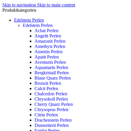
Skip to navigation
Skip to main content
Produktkategorien
Edelstein Perlen
Edelstein Perlen
Achat Perlen
Angelit Perlen
Amazonit Perlen
Amethyst Perlen
Ametrin Perlen
Apatit Perlen
Aventurin Perlen
Aquamarin Perlen
Bergkristall Perlen
Blaue Quarz Perlen
Bronzit Perlen
Calcit Perlen
Chalcedon Perlen
Chrysokoll Perlen
Cherry Quarz Perlen
Chrysopras Perlen
Citrin Perlen
Drachenstein Perlen
Dumortierit Perlen
Epidot Perlen