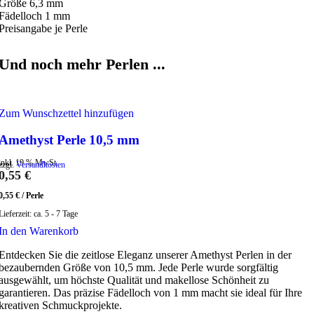
Größe 6,3 mm
Fädelloch 1 mm
Preisangabe je Perle
Und noch mehr Perlen ...
Zum Wunschzettel hinzufügen
Amethyst Perle 10,5 mm
inkl. 19 % MwSt.
zzgl.
Versandkosten
0,55
€
0,55
€
/
Perle
Lieferzeit:
ca. 5 - 7 Tage
In den Warenkorb
Entdecken Sie die zeitlose Eleganz unserer Amethyst Perlen in der
bezaubernden Größe von 10,5 mm. Jede Perle wurde sorgfältig
ausgewählt, um höchste Qualität und makellose Schönheit zu
garantieren. Das präzise Fädelloch von 1 mm macht sie ideal für Ihre
kreativen Schmuckprojekte.