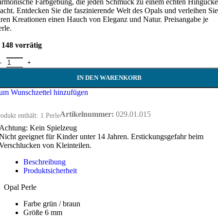
armonische Farbgebung, die jeden Schmuck zu einem echten Hingucke
acht. Entdecken Sie die faszinierende Welt des Opals und verleihen Sie
hren Kreationen einen Hauch von Eleganz und Natur. Preisangabe je
rle.
148 vorrätig
pal Perle 6 mm Menge
IN DEN WARENKORB
um Wunschzettel hinzufügen
Artikelnummer:
029.01.015
odukt enthält: 1
Perle
Achtung: Kein Spielzeug
Nicht geeignet für Kinder unter 14 Jahren. Erstickungsgefahr beim
Verschlucken von Kleinteilen.
Beschreibung
Produktsicherheit
Opal Perle
Farbe grün / braun
Größe 6 mm