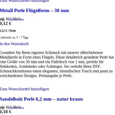
Zum Wunschzettel hinzufügen
Metall Perle Flügelform – 30 mm
inkl. 19 % MwSt.
zzgl.
Versandkosten
0,12
€
0,12
€
/
Perle
Lieferzeit:
ca. 5 - 7 Tage
In den Warenkorb
Gestalten Sie Ihren eigenen Schmuck mit unserer silberfarbenen
Metallperle in Form eines Flügels. Diese detailreich gestaltete Perle hat
eine Größe von 30 mm und ein Fädelloch von 1 mm, perfekt für
Halsketten, Armbänder oder Anhänger. Sie verleiht Ihren DIY-
Schmuckkreationen einen eleganten, himmlischen Touch und passt zu
verschiedenen Designs. Preisangabe je Perle.
Zum Wunschzettel hinzufügen
Sandelholz Perle 6,2 mm – natur braun
inkl. 19 % MwSt.
zzgl.
Versandkosten
0,18
€