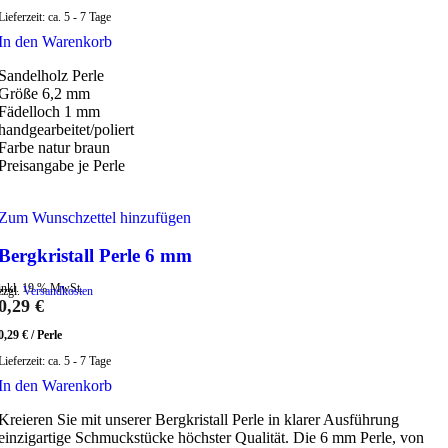
Lieferzeit:
ca. 5 - 7 Tage
In den Warenkorb
Sandelholz Perle
Größe 6,2 mm
Fädelloch 1 mm
handgearbeitet/poliert
Farbe natur braun
Preisangabe je Perle
Zum Wunschzettel hinzufügen
Bergkristall Perle 6 mm
inkl. 19 % MwSt.
zzgl.
Versandkosten
0,29
€
0,29
€
/
Perle
Lieferzeit:
ca. 5 - 7 Tage
In den Warenkorb
Kreieren Sie mit unserer Bergkristall Perle in klarer Ausführung
einzigartige Schmuckstücke höchster Qualität. Die 6 mm Perle, von