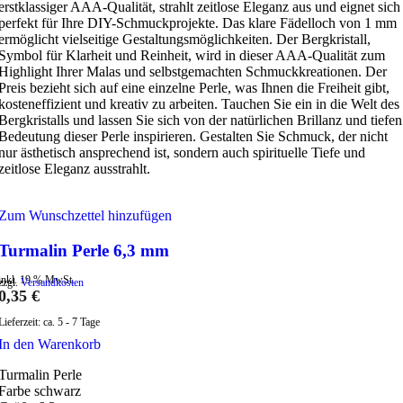
erstklassiger AAA-Qualität, strahlt zeitlose Eleganz aus und eignet sich
perfekt für Ihre DIY-Schmuckprojekte. Das klare Fädelloch von 1 mm
ermöglicht vielseitige Gestaltungsmöglichkeiten. Der Bergkristall,
Symbol für Klarheit und Reinheit, wird in dieser AAA-Qualität zum
Highlight Ihrer Malas und selbstgemachten Schmuckkreationen. Der
Preis bezieht sich auf eine einzelne Perle, was Ihnen die Freiheit gibt,
kosteneffizient und kreativ zu arbeiten. Tauchen Sie ein in die Welt des
Bergkristalls und lassen Sie sich von der natürlichen Brillanz und tiefen
Bedeutung dieser Perle inspirieren. Gestalten Sie Schmuck, der nicht
nur ästhetisch ansprechend ist, sondern auch spirituelle Tiefe und
zeitlose Eleganz ausstrahlt.
Zum Wunschzettel hinzufügen
Turmalin Perle 6,3 mm
inkl. 19 % MwSt.
zzgl.
Versandkosten
0,35
€
Lieferzeit:
ca. 5 - 7 Tage
In den Warenkorb
Turmalin Perle
Farbe schwarz