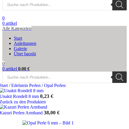
Products
search
0
0
artikel
Alle Kategorien
Start
Anleitungen
Galerie
Über baoshi
0
0
artikel
0,00
€
Products
search
Start
/
Edelstein Perlen
/
Opal Perlen
0,23
€
Unakit Rondell 8 mm
Zurück zu den Produkten
38,00
€
Kazuri Perlen Armband