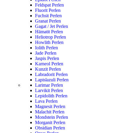
Feldspat Perlen
Fluorit Perlen
Fuchsit Perlen
Granat Perlen
Gagat / Jet Perlen
Hämatit Perlen
Heliotrop Perlen
Howlith Perlen
Iolith Perlen
Jade Perlen
Jaspis Perlen
Karneol Perlen
Kunzit Perlen
Labradorit Perlen
Lapislazuli Perlen
Larimar Perlen
Larvikit Perlen
Lepidolith Perlen
Lava Perlen
Magnesit Perlen
Malachit Perlen
Mondstein Perlen
Morganit Perlen
Obsidian Perlen