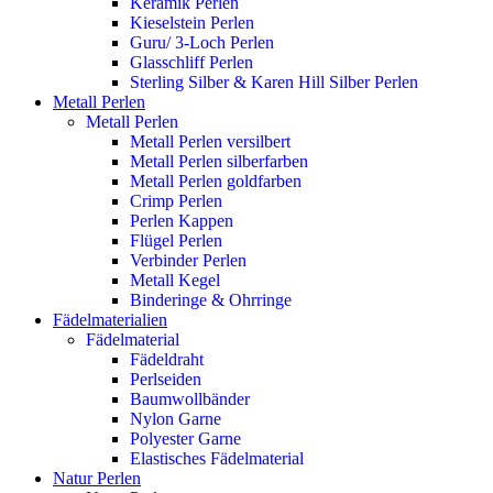
Keramik Perlen
Kieselstein Perlen
Guru/ 3-Loch Perlen
Glasschliff Perlen
Sterling Silber & Karen Hill Silber Perlen
Metall Perlen
Metall Perlen
Metall Perlen versilbert
Metall Perlen silberfarben
Metall Perlen goldfarben
Crimp Perlen
Perlen Kappen
Flügel Perlen
Verbinder Perlen
Metall Kegel
Binderinge & Ohrringe
Fädelmaterialien
Fädelmaterial
Fädeldraht
Perlseiden
Baumwollbänder
Nylon Garne
Polyester Garne
Elastisches Fädelmaterial
Natur Perlen