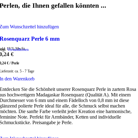
Perlen, die Ihnen gefallen könnten ...
Zum Wunschzettel hinzufügen
Rosenquarz Perle 6 mm
inkl. 19 % MwSt.
zzgl.
Versandkosten
0,24
€
0,24
€
/
Perle
Lieferzeit:
ca. 5 - 7 Tage
In den Warenkorb
Entdecken Sie die Schönheit unserer Rosenquarz Perle in zartem Rosa
aus hochwertigem Madagaskar Rosenquarz (Qualität A). Mit einem
Durchmesser von 6 mm und einem Fädelloch von 0,8 mm ist diese
glänzend polierte Perle ideal für alle, die Schmuck selbst machen
möchten. Die sanfte Farbe verleiht jeder Kreation eine harmonische,
feminine Note. Perfekt für Armbänder, Ketten und individuelle
Schmuckstücke. Preisangabe je Perle.