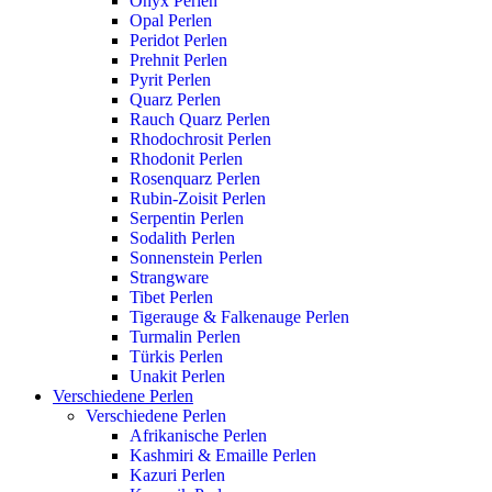
Onyx Perlen
Opal Perlen
Peridot Perlen
Prehnit Perlen
Pyrit Perlen
Quarz Perlen
Rauch Quarz Perlen
Rhodochrosit Perlen
Rhodonit Perlen
Rosenquarz Perlen
Rubin-Zoisit Perlen
Serpentin Perlen
Sodalith Perlen
Sonnenstein Perlen
Strangware
Tibet Perlen
Tigerauge & Falkenauge Perlen
Turmalin Perlen
Türkis Perlen
Unakit Perlen
Verschiedene Perlen
Verschiedene Perlen
Afrikanische Perlen
Kashmiri & Emaille Perlen
Kazuri Perlen