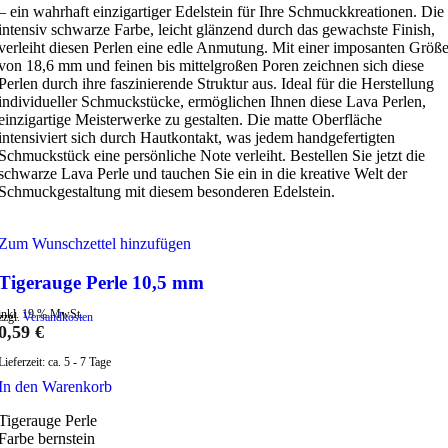
– ein wahrhaft einzigartiger Edelstein für Ihre Schmuckkreationen. Die
intensiv schwarze Farbe, leicht glänzend durch das gewachste Finish,
verleiht diesen Perlen eine edle Anmutung. Mit einer imposanten Größ
von 18,6 mm und feinen bis mittelgroßen Poren zeichnen sich diese
Perlen durch ihre faszinierende Struktur aus. Ideal für die Herstellung
individueller Schmuckstücke, ermöglichen Ihnen diese Lava Perlen,
einzigartige Meisterwerke zu gestalten. Die matte Oberfläche
intensiviert sich durch Hautkontakt, was jedem handgefertigten
Schmuckstück eine persönliche Note verleiht. Bestellen Sie jetzt die
schwarze Lava Perle und tauchen Sie ein in die kreative Welt der
Schmuckgestaltung mit diesem besonderen Edelstein.
Zum Wunschzettel hinzufügen
Tigerauge Perle 10,5 mm
inkl. 19 % MwSt.
zzgl.
Versandkosten
0,59
€
Lieferzeit:
ca. 5 - 7 Tage
In den Warenkorb
Tigerauge Perle
Farbe bernstein