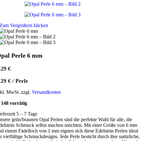
Zum Vergrößern klicken
pal Perle 6 mm
,29
€
,29
€
/
Perle
nkl. MwSt. zzgl.
Versandkosten
148 vorrätig
ieferzeit 5 – 7 Tage
nsere grün/braunen Opal Perlen sind die perfekte Wahl für alle, die
delstein Schmuck selbst machen möchten. Mit einer Größe von 6 mm
nd einem Fädelloch von 1 mm eignen sich diese Edelstein Perlen ideal
ür vielfältige Schmuckdesigns. Jede Perle besticht durch ihre natürliche,