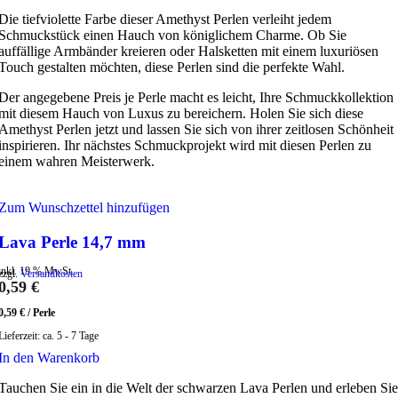
Die tiefviolette Farbe dieser Amethyst Perlen verleiht jedem
Schmuckstück einen Hauch von königlichem Charme. Ob Sie
auffällige Armbänder kreieren oder Halsketten mit einem luxuriösen
Touch gestalten möchten, diese Perlen sind die perfekte Wahl.
Der angegebene Preis je Perle macht es leicht, Ihre Schmuckkollektion
mit diesem Hauch von Luxus zu bereichern. Holen Sie sich diese
Amethyst Perlen jetzt und lassen Sie sich von ihrer zeitlosen Schönheit
inspirieren. Ihr nächstes Schmuckprojekt wird mit diesen Perlen zu
einem wahren Meisterwerk.
Zum Wunschzettel hinzufügen
Lava Perle 14,7 mm
inkl. 19 % MwSt.
zzgl.
Versandkosten
0,59
€
0,59
€
/
Perle
Lieferzeit:
ca. 5 - 7 Tage
In den Warenkorb
Tauchen Sie ein in die Welt der schwarzen Lava Perlen und erleben Sie