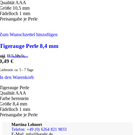
Qualität AAA
Größe 10,5 mm
Fädelloch 1 mm
Preisangabe je Perle
Zum Wunschzettel hinzufügen
Tigerauge Perle 8,4 mm
inkl. 19 % MwSt.
zzgl.
Versandkosten
0,49
€
Lieferzeit:
ca. 5 - 7 Tage
In den Warenkorb
Tigerauge Perle
Qualität AAA
Farbe bernstein
Größe 8,4 mm
Fädelloch 1 mm
Preisangabe je Perle
Martina Lehnert
Telefon: +49 (0) 6264 821 9833
E-Mail: info@baoshi.de