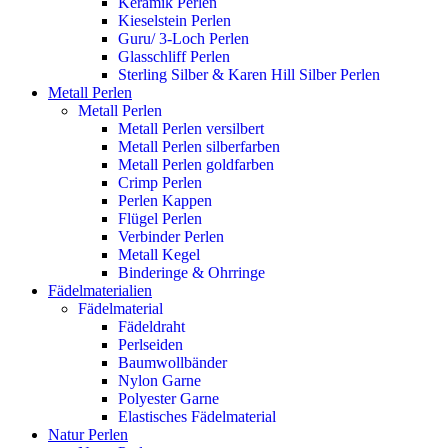
Keramik Perlen
Kieselstein Perlen
Guru/ 3-Loch Perlen
Glasschliff Perlen
Sterling Silber & Karen Hill Silber Perlen
Metall Perlen
Metall Perlen
Metall Perlen versilbert
Metall Perlen silberfarben
Metall Perlen goldfarben
Crimp Perlen
Perlen Kappen
Flügel Perlen
Verbinder Perlen
Metall Kegel
Binderinge & Ohrringe
Fädelmaterialien
Fädelmaterial
Fädeldraht
Perlseiden
Baumwollbänder
Nylon Garne
Polyester Garne
Elastisches Fädelmaterial
Natur Perlen