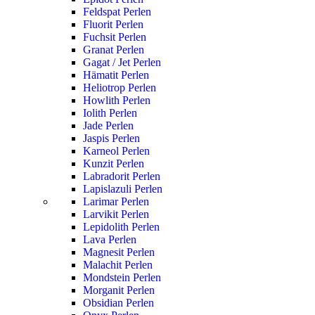
Feldspat Perlen
Fluorit Perlen
Fuchsit Perlen
Granat Perlen
Gagat / Jet Perlen
Hämatit Perlen
Heliotrop Perlen
Howlith Perlen
Iolith Perlen
Jade Perlen
Jaspis Perlen
Karneol Perlen
Kunzit Perlen
Labradorit Perlen
Lapislazuli Perlen
Larimar Perlen
Larvikit Perlen
Lepidolith Perlen
Lava Perlen
Magnesit Perlen
Malachit Perlen
Mondstein Perlen
Morganit Perlen
Obsidian Perlen