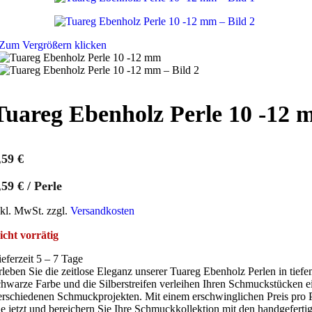
Zum Vergrößern klicken
Tuareg Ebenholz Perle 10 -12
,59
€
,59
€
/
Perle
nkl. MwSt. zzgl.
Versandkosten
icht vorrätig
ieferzeit 5 – 7 Tage
rleben Sie die zeitlose Eleganz unserer Tuareg Ebenholz Perlen in tief
chwarze Farbe und die Silberstreifen verleihen Ihren Schmuckstücken ei
erschiedenen Schmuckprojekten. Mit einem erschwinglichen Preis pro Per
ie jetzt und bereichern Sie Ihre Schmuckkollektion mit den handgeferti