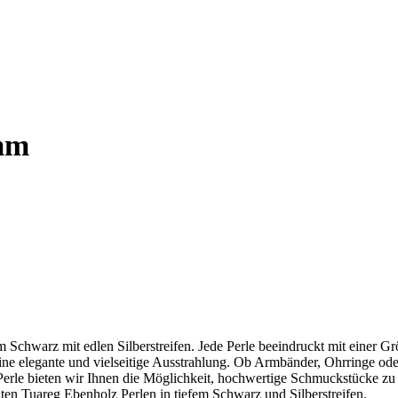
 mm
em Schwarz mit edlen Silberstreifen. Jede Perle beeindruckt mit einer
ne elegante und vielseitige Ausstrahlung. Ob Armbänder, Ohrringe oder 
le bieten wir Ihnen die Möglichkeit, hochwertige Schmuckstücke zu krei
gten Tuareg Ebenholz Perlen in tiefem Schwarz und Silberstreifen.