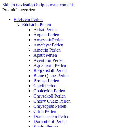
Skip to navigation
Skip to main content
Produktkategorien
Edelstein Perlen
Edelstein Perlen
Achat Perlen
Angelit Perlen
Amazonit Perlen
Amethyst Perlen
Ametrin Perlen
Apatit Perlen
Aventurin Perlen
Aquamarin Perlen
Bergkristall Perlen
Blaue Quarz Perlen
Bronzit Perlen
Calcit Perlen
Chalcedon Perlen
Chrysokoll Perlen
Cherry Quarz Perlen
Chrysopras Perlen
Citrin Perlen
Drachenstein Perlen
Dumortierit Perlen
Epidot Perlen