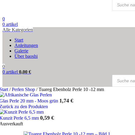
Products
search
0
0
artikel
Alle Kategorien
Start
Anleitungen
Galerie
Über baoshi
0
0
artikel
0,00
€
Products
search
Start
/
Perlen Shop
/
Tuareg Ebenholz Perle 10 -12 mm
1,74
€
Glas Perle 20 mm - Moos grün
Zurück zu den Produkten
0,59
€
Kunzit Perle 6,5 mm
Ausverkauft