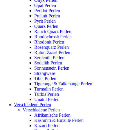
Onyx Perlen
Opal Perlen
Peridot Perlen
Prehnit Perlen
Pyrit Perlen
Quarz Perlen
Rauch Quarz Perlen
Rhodochrosit Perlen
Rhodonit Perlen
Rosenquarz Perlen
Rubin-Zoisit Perlen
Serpentin Perlen
Sodalith Perlen
Sonnenstein Perlen
Strangware
Tibet Perlen
Tigerauge & Falkenauge Perlen
Turmalin Perlen
Türkis Perlen
Unakit Perlen
Verschiedene Perlen
Verschiedene Perlen
Afrikanische Perlen
Kashmiri & Emaille Perlen
Kazuri Perlen