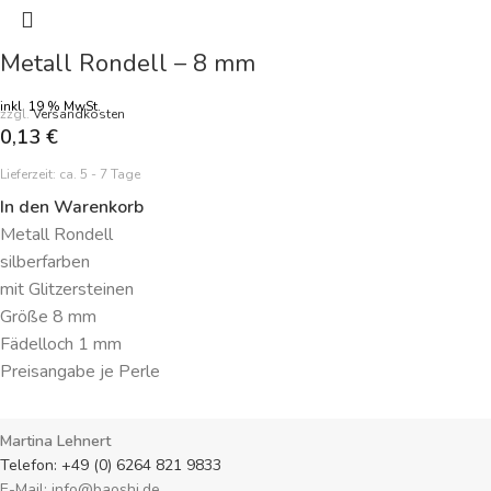
Metall Rondell – 8 mm
inkl. 19 % MwSt.
zzgl.
Versandkosten
0,13
€
Lieferzeit:
ca. 5 - 7 Tage
In den Warenkorb
Metall Rondell
silberfarben
mit Glitzersteinen
Größe 8 mm
Fädelloch 1 mm
Preisangabe je Perle
Martina Lehnert
Telefon: +49 (0) 6264 821 9833
E-Mail: info@baoshi.de