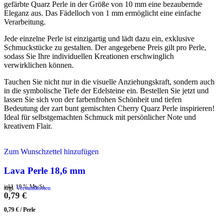
gefärbte Quarz Perle in der Größe von 10 mm eine bezaubernde
Eleganz aus. Das Fädelloch von 1 mm ermöglicht eine einfache
Verarbeitung.
Jede einzelne Perle ist einzigartig und lädt dazu ein, exklusive
Schmuckstücke zu gestalten. Der angegebene Preis gilt pro Perle,
sodass Sie Ihre individuellen Kreationen erschwinglich
verwirklichen können.
Tauchen Sie nicht nur in die visuelle Anziehungskraft, sondern auch
in die symbolische Tiefe der Edelsteine ein. Bestellen Sie jetzt und
lassen Sie sich von der farbenfrohen Schönheit und tiefen
Bedeutung der zart bunt gemischten Cherry Quarz Perle inspirieren!
Ideal für selbstgemachten Schmuck mit persönlicher Note und
kreativem Flair.
Zum Wunschzettel hinzufügen
Lava Perle 18,6 mm
inkl. 19 % MwSt.
zzgl.
Versandkosten
0,79
€
0,79
€
/
Perle