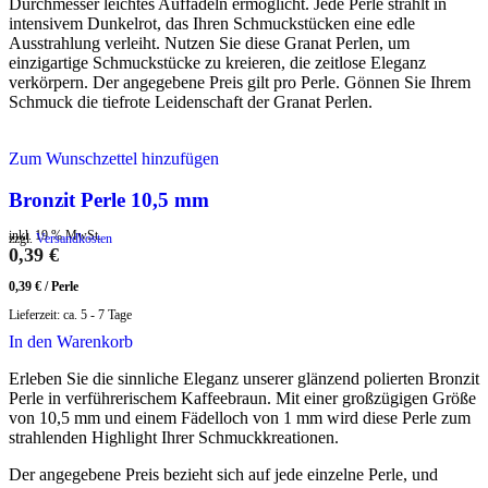
Durchmesser leichtes Auffädeln ermöglicht. Jede Perle strahlt in
intensivem Dunkelrot, das Ihren Schmuckstücken eine edle
Ausstrahlung verleiht. Nutzen Sie diese Granat Perlen, um
einzigartige Schmuckstücke zu kreieren, die zeitlose Eleganz
verkörpern. Der angegebene Preis gilt pro Perle. Gönnen Sie Ihrem
Schmuck die tiefrote Leidenschaft der Granat Perlen.
Zum Wunschzettel hinzufügen
Bronzit Perle 10,5 mm
inkl. 19 % MwSt.
zzgl.
Versandkosten
0,39
€
0,39
€
/
Perle
Lieferzeit:
ca. 5 - 7 Tage
In den Warenkorb
Erleben Sie die sinnliche Eleganz unserer glänzend polierten Bronzit
Perle in verführerischem Kaffeebraun. Mit einer großzügigen Größe
von 10,5 mm und einem Fädelloch von 1 mm wird diese Perle zum
strahlenden Highlight Ihrer Schmuckkreationen.
Der angegebene Preis bezieht sich auf jede einzelne Perle, und