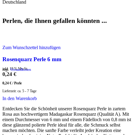
Deutschland
Perlen, die Ihnen gefallen könnten ...
Zum Wunschzettel hinzufügen
Rosenquarz Perle 6 mm
inkl. 19 % MwSt.
zzgl.
Versandkosten
0,24
€
0,24
€
/
Perle
Lieferzeit:
ca. 5 - 7 Tage
In den Warenkorb
Entdecken Sie die Schönheit unserer Rosenquarz Perle in zartem
Rosa aus hochwertigem Madagaskar Rosenquarz (Qualität A). Mit
einem Durchmesser von 6 mm und einem Fädelloch von 0,8 mm ist
diese glänzend polierte Perle ideal für alle, die Schmuck selbst
machen möchten. Die sanfte Farbe verleiht jeder Kreation eine