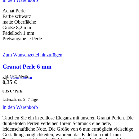
In den Warenkorb
Achat Perle
Farbe schwarz
matte Oberfläche
Größe 8,2 mm
Fädelloch 1 mm
Preisangabe je Perle
Zum Wunschzettel hinzufügen
Granat Perle 6 mm
inkl. 19 % MwSt.
zzgl.
Versandkosten
0,35
€
0,35
€
/
Perle
Lieferzeit:
ca. 5 - 7 Tage
In den Warenkorb
Tauchen Sie ein in zeitlose Eleganz mit unseren Granat Perlen. Die
dunkelroten Perlen verleihen Ihrem Schmuck eine tiefe,
leidenschaftliche Note. Die Größe von 6 mm ermöglicht vielseitige
Gestaltungsmöglichkeiten, während das Fädelloch mit 1 mm