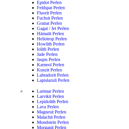
Epidot Perlen
Feldspat Perlen
Fluorit Perlen
Fuchsit Perlen
Granat Perlen
Gagat / Jet Perlen
Hämatit Perlen
Heliotrop Perlen
Howlith Perlen
Iolith Perlen
Jade Perlen
Jaspis Perlen
Karneol Perlen
Kunzit Perlen
Labradorit Perlen
Lapislazuli Perlen
Larimar Perlen
Larvikit Perlen
Lepidolith Perlen
Lava Perlen
Magnesit Perlen
Malachit Perlen
Mondstein Perlen
Morganit Perlen