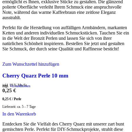
ermöglicht es Ihnen, exklusive Stücke zu gestalten. Die glänzend
polierte Oberfläche verleiht Ihrem Schmuck eine anspruchsvolle
Note, während das warme Kaffeebraun eine zeitlose Eleganz
ausstrahlt.
Perfekt für die Herstellung von auffälligen Armbändern, markanten
Ketten und anderen individuellen Schmuckstücken. Tauchen Sie ein
in die Welt der Bronzit Perlen und lassen Sie sich von ihrer
natürlichen Schönheit inspirieren. Bestellen Sie jetzt und gestalten
Sie Schmuck, der durch seine Qualität und Raffinesse besticht!
Zum Wunschzettel hinzufügen
Cherry Quarz Perle 10 mm
inkl. 19 % MwSt.
zzgl.
Versandkosten
0,25
€
0,25
€
/
Perle
Lieferzeit:
ca. 5 - 7 Tage
In den Warenkorb
Entdecken Sie die Vielfalt des Cherry Quarz mit unserer zart bunt
gemischten Perle. Perfekt für DIY-Schmuckprojekte, strahlt diese