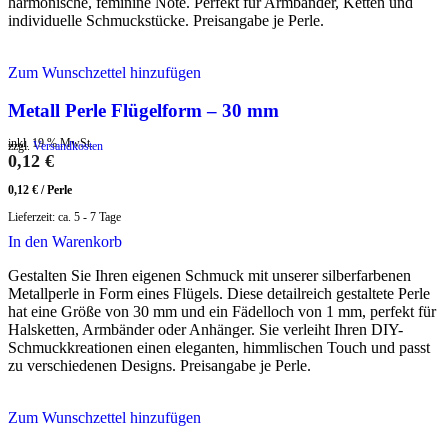
harmonische, feminine Note. Perfekt für Armbänder, Ketten und
individuelle Schmuckstücke. Preisangabe je Perle.
Zum Wunschzettel hinzufügen
Metall Perle Flügelform – 30 mm
inkl. 19 % MwSt.
zzgl.
Versandkosten
0,12
€
0,12
€
/
Perle
Lieferzeit:
ca. 5 - 7 Tage
In den Warenkorb
Gestalten Sie Ihren eigenen Schmuck mit unserer silberfarbenen
Metallperle in Form eines Flügels. Diese detailreich gestaltete Perle
hat eine Größe von 30 mm und ein Fädelloch von 1 mm, perfekt für
Halsketten, Armbänder oder Anhänger. Sie verleiht Ihren DIY-
Schmuckkreationen einen eleganten, himmlischen Touch und passt
zu verschiedenen Designs. Preisangabe je Perle.
Zum Wunschzettel hinzufügen