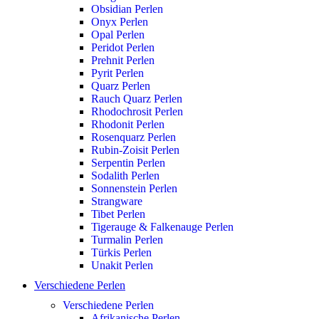
Obsidian Perlen
Onyx Perlen
Opal Perlen
Peridot Perlen
Prehnit Perlen
Pyrit Perlen
Quarz Perlen
Rauch Quarz Perlen
Rhodochrosit Perlen
Rhodonit Perlen
Rosenquarz Perlen
Rubin-Zoisit Perlen
Serpentin Perlen
Sodalith Perlen
Sonnenstein Perlen
Strangware
Tibet Perlen
Tigerauge & Falkenauge Perlen
Turmalin Perlen
Türkis Perlen
Unakit Perlen
Verschiedene Perlen
Verschiedene Perlen
Afrikanische Perlen