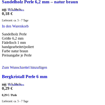
Sandelholz Perle 6,2 mm – natur braun
inkl. 19 % MwSt.
zzgl.
Versandkosten
0,18
€
Lieferzeit:
ca. 5 - 7 Tage
In den Warenkorb
Sandelholz Perle
Größe 6,2 mm
Fädelloch 1 mm
handgearbeitet/poliert
Farbe natur braun
Preisangabe je Perle
Zum Wunschzettel hinzufügen
Bergkristall Perle 6 mm
inkl. 19 % MwSt.
zzgl.
Versandkosten
0,29
€
0,29
€
/
Perle
Lieferzeit:
ca. 5 - 7 Tage