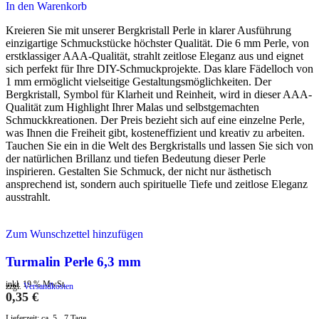
In den Warenkorb
Kreieren Sie mit unserer Bergkristall Perle in klarer Ausführung
einzigartige Schmuckstücke höchster Qualität. Die 6 mm Perle, von
erstklassiger AAA-Qualität, strahlt zeitlose Eleganz aus und eignet
sich perfekt für Ihre DIY-Schmuckprojekte. Das klare Fädelloch von
1 mm ermöglicht vielseitige Gestaltungsmöglichkeiten. Der
Bergkristall, Symbol für Klarheit und Reinheit, wird in dieser AAA-
Qualität zum Highlight Ihrer Malas und selbstgemachten
Schmuckkreationen. Der Preis bezieht sich auf eine einzelne Perle,
was Ihnen die Freiheit gibt, kosteneffizient und kreativ zu arbeiten.
Tauchen Sie ein in die Welt des Bergkristalls und lassen Sie sich von
der natürlichen Brillanz und tiefen Bedeutung dieser Perle
inspirieren. Gestalten Sie Schmuck, der nicht nur ästhetisch
ansprechend ist, sondern auch spirituelle Tiefe und zeitlose Eleganz
ausstrahlt.
Zum Wunschzettel hinzufügen
Turmalin Perle 6,3 mm
inkl. 19 % MwSt.
zzgl.
Versandkosten
0,35
€
Lieferzeit:
ca. 5 - 7 Tage