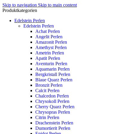
Skip to navigation
Skip to main content
Produktkategorien
Edelstein Perlen
Edelstein Perlen
Achat Perlen
Angelit Perlen
Amazonit Perlen
Amethyst Perlen
Ametrin Perlen
Apatit Perlen
Aventurin Perlen
Aquamarin Perlen
Bergkristall Perlen
Blaue Quarz Perlen
Bronzit Perlen
Calcit Perlen
Chalcedon Perlen
Chrysokoll Perlen
Cherry Quarz Perlen
Chrysopras Perlen
Citrin Perlen
Drachenstein Perlen
Dumortierit Perlen
Epidot Perlen