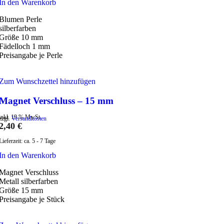
In den Warenkorb
Blumen Perle
silberfarben
Größe 10 mm
Fädelloch 1 mm
Preisangabe je Perle
Zum Wunschzettel hinzufügen
Magnet Verschluss – 15 mm
inkl. 19 % MwSt.
zzgl.
Versandkosten
2,40
€
Lieferzeit:
ca. 5 - 7 Tage
In den Warenkorb
Magnet Verschluss
Metall silberfarben
Größe 15 mm
Preisangabe je Stück