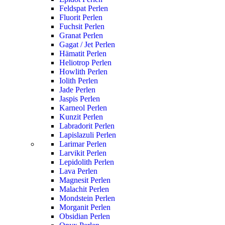
Feldspat Perlen
Fluorit Perlen
Fuchsit Perlen
Granat Perlen
Gagat / Jet Perlen
Hämatit Perlen
Heliotrop Perlen
Howlith Perlen
Iolith Perlen
Jade Perlen
Jaspis Perlen
Karneol Perlen
Kunzit Perlen
Labradorit Perlen
Lapislazuli Perlen
Larimar Perlen
Larvikit Perlen
Lepidolith Perlen
Lava Perlen
Magnesit Perlen
Malachit Perlen
Mondstein Perlen
Morganit Perlen
Obsidian Perlen