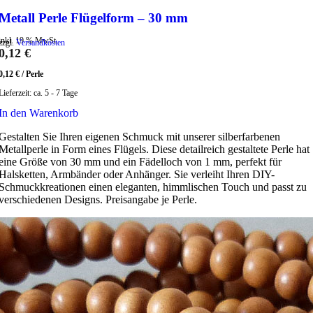
Metall Perle Flügelform – 30 mm
inkl. 19 % MwSt.
zzgl.
Versandkosten
0,12
€
0,12
€
/
Perle
Lieferzeit:
ca. 5 - 7 Tage
In den Warenkorb
Gestalten Sie Ihren eigenen Schmuck mit unserer silberfarbenen
Metallperle in Form eines Flügels. Diese detailreich gestaltete Perle hat
eine Größe von 30 mm und ein Fädelloch von 1 mm, perfekt für
Halsketten, Armbänder oder Anhänger. Sie verleiht Ihren DIY-
Schmuckkreationen einen eleganten, himmlischen Touch und passt zu
verschiedenen Designs. Preisangabe je Perle.