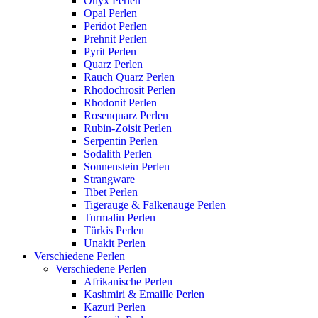
Onyx Perlen
Opal Perlen
Peridot Perlen
Prehnit Perlen
Pyrit Perlen
Quarz Perlen
Rauch Quarz Perlen
Rhodochrosit Perlen
Rhodonit Perlen
Rosenquarz Perlen
Rubin-Zoisit Perlen
Serpentin Perlen
Sodalith Perlen
Sonnenstein Perlen
Strangware
Tibet Perlen
Tigerauge & Falkenauge Perlen
Turmalin Perlen
Türkis Perlen
Unakit Perlen
Verschiedene Perlen
Verschiedene Perlen
Afrikanische Perlen
Kashmiri & Emaille Perlen
Kazuri Perlen