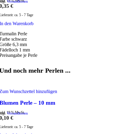
inkl. 19 % MwSt.
zzgl.
Versandkosten
0,35
€
Lieferzeit:
ca. 5 - 7 Tage
In den Warenkorb
Turmalin Perle
Farbe schwarz
Größe 6,3 mm
Fädelloch 1 mm
Preisangabe je Perle
Und noch mehr Perlen ...
Zum Wunschzettel hinzufügen
Blumen Perle – 10 mm
inkl. 19 % MwSt.
zzgl.
Versandkosten
0,10
€
Lieferzeit:
ca. 5 - 7 Tage