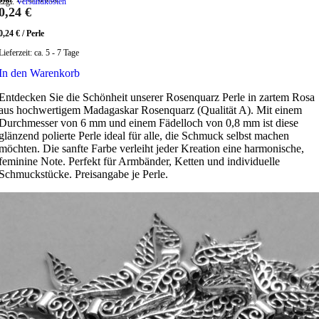
zzgl.
Versandkosten
0,24
€
0,24
€
/
Perle
Lieferzeit:
ca. 5 - 7 Tage
In den Warenkorb
Entdecken Sie die Schönheit unserer Rosenquarz Perle in zartem Rosa
aus hochwertigem Madagaskar Rosenquarz (Qualität A). Mit einem
Durchmesser von 6 mm und einem Fädelloch von 0,8 mm ist diese
glänzend polierte Perle ideal für alle, die Schmuck selbst machen
möchten. Die sanfte Farbe verleiht jeder Kreation eine harmonische,
feminine Note. Perfekt für Armbänder, Ketten und individuelle
Schmuckstücke. Preisangabe je Perle.