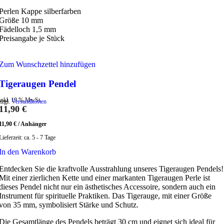
Perlen Kappe silberfarben
Größe 10 mm
Fädelloch 1,5 mm
Preisangabe je Stück
Zum Wunschzettel hinzufügen
Tigeraugen Pendel
inkl. 19 % MwSt.
zzgl.
Versandkosten
11,90
€
11,90
€
/
Anhänger
Lieferzeit:
ca. 5 - 7 Tage
In den Warenkorb
Entdecken Sie die kraftvolle Ausstrahlung unseres Tigeraugen Pendels!
Mit einer zierlichen Kette und einer markanten Tigeraugen Perle ist
dieses Pendel nicht nur ein ästhetisches Accessoire, sondern auch ein
Instrument für spirituelle Praktiken. Das Tigerauge, mit einer Größe
von 35 mm, symbolisiert Stärke und Schutz.
Die Gesamtlänge des Pendels beträgt 30 cm und eignet sich ideal für