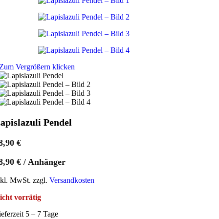
Zum Vergrößern klicken
apislazuli Pendel
8,90
€
8,90
€
/
Anhänger
nkl. MwSt. zzgl.
Versandkosten
icht vorrätig
ieferzeit 5 – 7 Tage