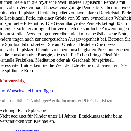
auchen Sie ein in die mystische Welt unseres Lapislazuli Pendels mit
unstvollen Verzierungen! Dieses einzigartige Pendel bezaubert mit einer
trahlenden Lapislazuli Perle, begleitet von zwei klaren Bergkristall Perle
ie Lapislazuli Perle, mit einer Größe von 35 mm, symbolisiert Wahrheit
nd spirituelle Erkenntnis. Die Gesamtlänge des Pendels beträgt 30 cm
nd eignet sich hervorragend für verschiedene spirituelle Anwendungen.
ie kunstvollen Verzierungen verleihen nicht nur eine ästhetische Note,
ondern tragen auch zur energetischen Ausgewogenheit bei. Betonen Sie
re Spiritualität und setzen Sie auf Qualität. Bestellen Sie dieses
unstvolle Lapislazuli Pendel zu einem unschlagbaren Preis und erleben
ie die transformative Energie, die es in Ihr Leben bringt. Ideal für
pirituelle Praktiken, Meditation oder als Geschenk für spirituell
nteressierte. Entdecken Sie die Welt der Edelsteine und bereichern Sie
re spirituelle Reise!
icht vorrätig
um Wunschzettel hinzufügen
rodukt enthält: 1
Anhänger
Artikelnummer:
PD01-Lapislazuli
Achtung: Kein Spielzeug
Nicht geeignet für Kinder unter 14 Jahren. Erstickungsgefahr beim
Verschlucken von Kleinteilen.