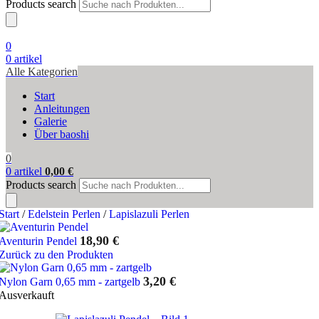
Products search
0
0
artikel
Alle Kategorien
Start
Anleitungen
Galerie
Über baoshi
0
0
artikel
0,00
€
Products search
Start
/
Edelstein Perlen
/
Lapislazuli Perlen
18,90
€
Aventurin Pendel
Zurück zu den Produkten
3,20
€
Nylon Garn 0,65 mm - zartgelb
Ausverkauft