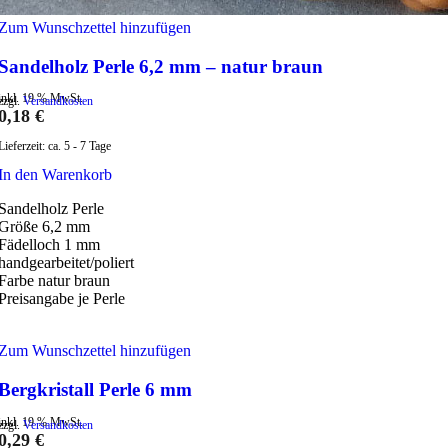
Zum Wunschzettel hinzufügen
Sandelholz Perle 6,2 mm – natur braun
inkl. 19 % MwSt.
zzgl.
Versandkosten
0,18
€
Lieferzeit:
ca. 5 - 7 Tage
In den Warenkorb
Sandelholz Perle
Größe 6,2 mm
Fädelloch 1 mm
handgearbeitet/poliert
Farbe natur braun
Preisangabe je Perle
Zum Wunschzettel hinzufügen
Bergkristall Perle 6 mm
inkl. 19 % MwSt.
zzgl.
Versandkosten
0,29
€