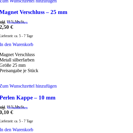
Zum Wunschzettel hinzufügen
Magnet Verschluss – 25 mm
inkl. 19 % MwSt.
zzgl.
Versandkosten
2,50
€
Lieferzeit:
ca. 5 - 7 Tage
In den Warenkorb
Magnet Verschluss
Metall silberfarben
Größe 25 mm
Preisangabe je Stück
Zum Wunschzettel hinzufügen
Perlen Kappe – 10 mm
inkl. 19 % MwSt.
zzgl.
Versandkosten
0,10
€
Lieferzeit:
ca. 5 - 7 Tage
In den Warenkorb