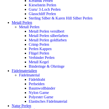
Keramik Perlen
Kieselstein Perlen
Guru/ 3-Loch Perlen
Glasschliff Perlen
Sterling Silber & Karen Hill Silber Perlen
Metall Perlen
Metall Perlen
Metall Perlen versilbert
Metall Perlen silberfarben
Metall Perlen goldfarben
Crimp Perlen
Perlen Kappen
Flügel Perlen
Verbinder Perlen
Metall Kegel
Binderinge & Ohrringe
Fädelmaterialien
Fädelmaterial
Fädeldraht
Perlseiden
Baumwollbänder
Nylon Garne
Polyester Garne
Elastisches Fädelmaterial
Natur Perlen