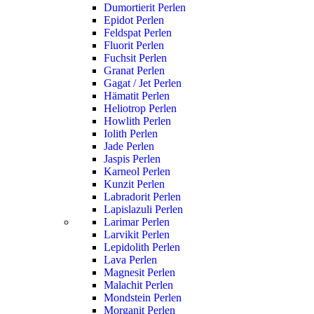
Dumortierit Perlen
Epidot Perlen
Feldspat Perlen
Fluorit Perlen
Fuchsit Perlen
Granat Perlen
Gagat / Jet Perlen
Hämatit Perlen
Heliotrop Perlen
Howlith Perlen
Iolith Perlen
Jade Perlen
Jaspis Perlen
Karneol Perlen
Kunzit Perlen
Labradorit Perlen
Lapislazuli Perlen
Larimar Perlen
Larvikit Perlen
Lepidolith Perlen
Lava Perlen
Magnesit Perlen
Malachit Perlen
Mondstein Perlen
Morganit Perlen