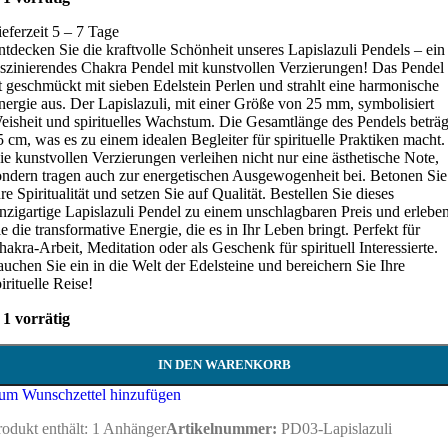
ieferzeit 5 – 7 Tage
ntdecken Sie die kraftvolle Schönheit unseres Lapislazuli Pendels – ein
aszinierendes Chakra Pendel mit kunstvollen Verzierungen! Das Pendel
st geschmückt mit sieben Edelstein Perlen und strahlt eine harmonische
nergie aus. Der Lapislazuli, mit einer Größe von 25 mm, symbolisiert
eisheit und spirituelles Wachstum. Die Gesamtlänge des Pendels beträg
5 cm, was es zu einem idealen Begleiter für spirituelle Praktiken macht.
ie kunstvollen Verzierungen verleihen nicht nur eine ästhetische Note,
ondern tragen auch zur energetischen Ausgewogenheit bei. Betonen Sie
re Spiritualität und setzen Sie auf Qualität. Bestellen Sie dieses
inzigartige Lapislazuli Pendel zu einem unschlagbaren Preis und erlebe
ie die transformative Energie, die es in Ihr Leben bringt. Perfekt für
hakra-Arbeit, Meditation oder als Geschenk für spirituell Interessierte.
auchen Sie ein in die Welt der Edelsteine und bereichern Sie Ihre
irituelle Reise!
1 vorrätig
IN DEN WARENKORB
um Wunschzettel hinzufügen
rodukt enthält: 1
Anhänger
Artikelnummer:
PD03-Lapislazuli