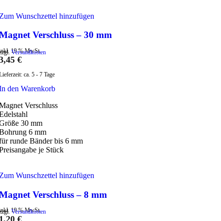
Zum Wunschzettel hinzufügen
Magnet Verschluss – 30 mm
inkl. 19 % MwSt.
zzgl.
Versandkosten
3,45
€
Lieferzeit:
ca. 5 - 7 Tage
In den Warenkorb
Magnet Verschluss
Edelstahl
Größe 30 mm
Bohrung 6 mm
für runde Bänder bis 6 mm
Preisangabe je Stück
Zum Wunschzettel hinzufügen
Magnet Verschluss – 8 mm
inkl. 19 % MwSt.
zzgl.
Versandkosten
1,20
€