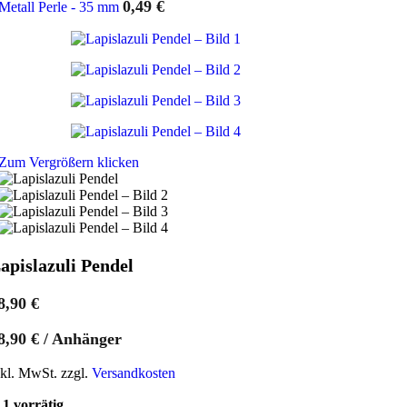
0,49
€
Metall Perle - 35 mm
Zum Vergrößern klicken
apislazuli Pendel
8,90
€
8,90
€
/
Anhänger
nkl. MwSt. zzgl.
Versandkosten
1 vorrätig