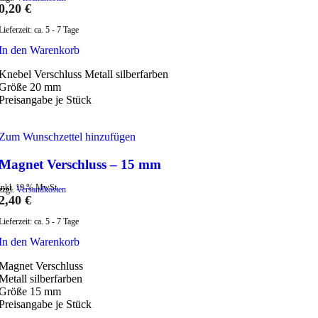
0,20
€
Lieferzeit:
ca. 5 - 7 Tage
In den Warenkorb
Knebel Verschluss Metall silberfarben
Größe 20 mm
Preisangabe je Stück
Zum Wunschzettel hinzufügen
Magnet Verschluss – 15 mm
inkl. 19 % MwSt.
zzgl.
Versandkosten
2,40
€
Lieferzeit:
ca. 5 - 7 Tage
In den Warenkorb
Magnet Verschluss
Metall silberfarben
Größe 15 mm
Preisangabe je Stück