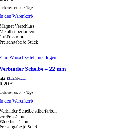
Lieferzeit:
ca. 5 - 7 Tage
In den Warenkorb
Magnet Verschluss
Metall silberfarben
Größe 8 mm
Preisangabe je Stück
Zum Wunschzettel hinzufügen
Verbinder Scheibe – 22 mm
inkl. 19 % MwSt.
zzgl.
Versandkosten
0,20
€
Lieferzeit:
ca. 5 - 7 Tage
In den Warenkorb
Verbinder Scheibe silberfarben
Größe 22 mm
Fädelloch 1 mm
Preisangabe je Stück