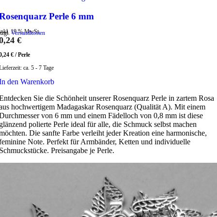
Rosenquarz Perle 6 mm
inkl. 19 % MwSt.
zzgl.
Versandkosten
0,24
€
0,24
€
/
Perle
Lieferzeit:
ca. 5 - 7 Tage
In den Warenkorb
Entdecken Sie die Schönheit unserer Rosenquarz Perle in zartem Rosa
aus hochwertigem Madagaskar Rosenquarz (Qualität A). Mit einem
Durchmesser von 6 mm und einem Fädelloch von 0,8 mm ist diese
glänzend polierte Perle ideal für alle, die Schmuck selbst machen
möchten. Die sanfte Farbe verleiht jeder Kreation eine harmonische,
feminine Note. Perfekt für Armbänder, Ketten und individuelle
Schmuckstücke. Preisangabe je Perle.