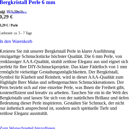
Bergkristall Perle 6 mm
inkl. 19 % MwSt.
zzgl.
Versandkosten
0,29
€
0,29
€
/
Perle
Lieferzeit:
ca. 5 - 7 Tage
In den Warenkorb
Kreieren Sie mit unserer Bergkristall Perle in klarer Ausführung
einzigartige Schmuckstücke höchster Qualität. Die 6 mm Perle, von
erstklassiger AAA-Qualität, strahlt zeitlose Eleganz aus und eignet sich
perfekt für Ihre DIY-Schmuckprojekte. Das klare Fädelloch von 1 mm
ermöglicht vielseitige Gestaltungsmöglichkeiten. Der Bergkristall,
Symbol für Klarheit und Reinheit, wird in dieser AAA-Qualität zum
Highlight Ihrer Malas und selbstgemachten Schmuckkreationen. Der
Preis bezieht sich auf eine einzelne Perle, was Ihnen die Freiheit gibt,
kosteneffizient und kreativ zu arbeiten. Tauchen Sie ein in die Welt des
Bergkristalls und lassen Sie sich von der natürlichen Brillanz und tiefen
Bedeutung dieser Perle inspirieren. Gestalten Sie Schmuck, der nicht
nur ästhetisch ansprechend ist, sondern auch spirituelle Tiefe und
zeitlose Eleganz ausstrahlt.
Zum Wunschzettel hinzufügen