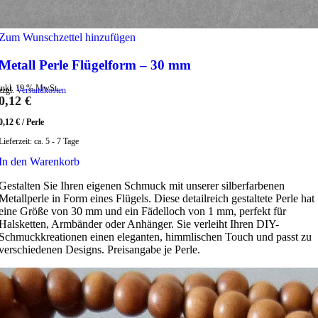
Zum Wunschzettel hinzufügen
Metall Perle Flügelform – 30 mm
inkl. 19 % MwSt.
zzgl.
Versandkosten
0,12
€
0,12
€
/
Perle
Lieferzeit:
ca. 5 - 7 Tage
In den Warenkorb
Gestalten Sie Ihren eigenen Schmuck mit unserer silberfarbenen
Metallperle in Form eines Flügels. Diese detailreich gestaltete Perle hat
eine Größe von 30 mm und ein Fädelloch von 1 mm, perfekt für
Halsketten, Armbänder oder Anhänger. Sie verleiht Ihren DIY-
Schmuckkreationen einen eleganten, himmlischen Touch und passt zu
verschiedenen Designs. Preisangabe je Perle.