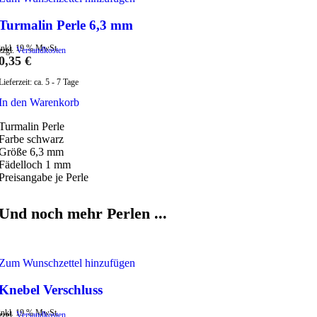
Turmalin Perle 6,3 mm
inkl. 19 % MwSt.
zzgl.
Versandkosten
0,35
€
Lieferzeit:
ca. 5 - 7 Tage
In den Warenkorb
Turmalin Perle
Farbe schwarz
Größe 6,3 mm
Fädelloch 1 mm
Preisangabe je Perle
Und noch mehr Perlen ...
Zum Wunschzettel hinzufügen
Knebel Verschluss
inkl. 19 % MwSt.
zzgl.
Versandkosten