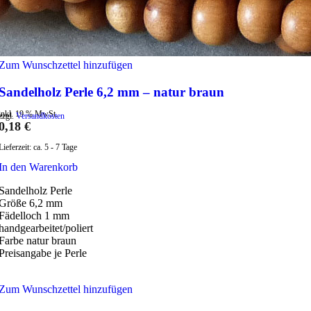
Zum Wunschzettel hinzufügen
Sandelholz Perle 6,2 mm – natur braun
inkl. 19 % MwSt.
zzgl.
Versandkosten
0,18
€
Lieferzeit:
ca. 5 - 7 Tage
In den Warenkorb
Sandelholz Perle
Größe 6,2 mm
Fädelloch 1 mm
handgearbeitet/poliert
Farbe natur braun
Preisangabe je Perle
Zum Wunschzettel hinzufügen