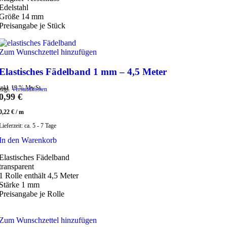
Edelstahl
Größe 14 mm
Preisangabe je Stück
Zum Wunschzettel hinzufügen
Elastisches Fädelband 1 mm – 4,5 Meter
inkl. 19 % MwSt.
zzgl.
Versandkosten
0,99
€
0,22
€
/
m
Lieferzeit:
ca. 5 - 7 Tage
In den Warenkorb
Elastisches Fädelband
transparent
1 Rolle enthält 4,5 Meter
Stärke 1 mm
Preisangabe je Rolle
Zum Wunschzettel hinzufügen