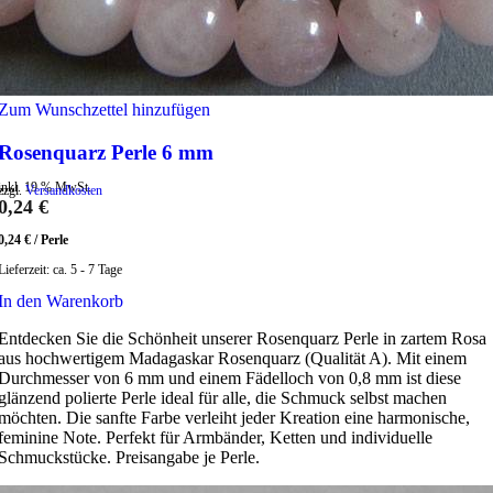
Zum Wunschzettel hinzufügen
Rosenquarz Perle 6 mm
inkl. 19 % MwSt.
zzgl.
Versandkosten
0,24
€
0,24
€
/
Perle
Lieferzeit:
ca. 5 - 7 Tage
In den Warenkorb
Entdecken Sie die Schönheit unserer Rosenquarz Perle in zartem Rosa
aus hochwertigem Madagaskar Rosenquarz (Qualität A). Mit einem
Durchmesser von 6 mm und einem Fädelloch von 0,8 mm ist diese
glänzend polierte Perle ideal für alle, die Schmuck selbst machen
möchten. Die sanfte Farbe verleiht jeder Kreation eine harmonische,
feminine Note. Perfekt für Armbänder, Ketten und individuelle
Schmuckstücke. Preisangabe je Perle.