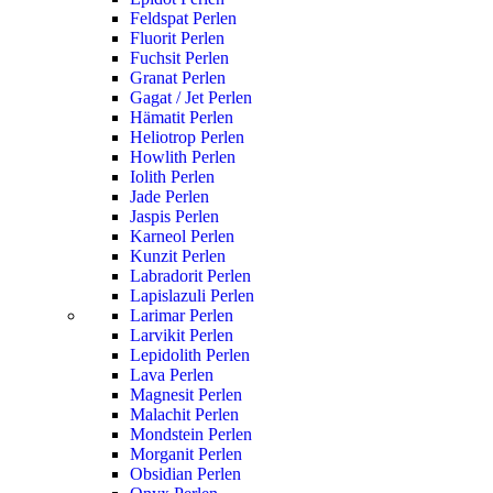
Feldspat Perlen
Fluorit Perlen
Fuchsit Perlen
Granat Perlen
Gagat / Jet Perlen
Hämatit Perlen
Heliotrop Perlen
Howlith Perlen
Iolith Perlen
Jade Perlen
Jaspis Perlen
Karneol Perlen
Kunzit Perlen
Labradorit Perlen
Lapislazuli Perlen
Larimar Perlen
Larvikit Perlen
Lepidolith Perlen
Lava Perlen
Magnesit Perlen
Malachit Perlen
Mondstein Perlen
Morganit Perlen
Obsidian Perlen