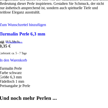
Bedeutung dieser Perle inspirieren. Gestalten Sie Schmuck, der nicht
nur ästhetisch ansprechend ist, sondern auch spirituelle Tiefe und
zeitlose Eleganz ausstrahlt.
Zum Wunschzettel hinzufügen
Turmalin Perle 6,3 mm
inkl. 19 % MwSt.
zzgl.
Versandkosten
0,35
€
Lieferzeit:
ca. 5 - 7 Tage
In den Warenkorb
Turmalin Perle
Farbe schwarz
Größe 6,3 mm
Fädelloch 1 mm
Preisangabe je Perle
Und noch mehr Perlen ...