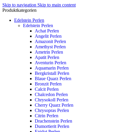
Skip to navigation
Skip to main content
Produktkategorien
Edelstein Perlen
Edelstein Perlen
Achat Perlen
Angelit Perlen
Amazonit Perlen
Amethyst Perlen
Ametrin Perlen
Apatit Perlen
Aventurin Perlen
Aquamarin Perlen
Bergkristall Perlen
Blaue Quarz Perlen
Bronzit Perlen
Calcit Perlen
Chalcedon Perlen
Chrysokoll Perlen
Cherry Quarz Perlen
Chrysopras Perlen
Citrin Perlen
Drachenstein Perlen
Dumortierit Perlen
Epidot Perlen