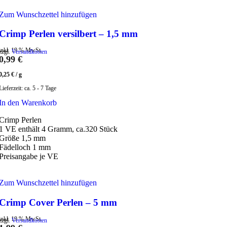
Zum Wunschzettel hinzufügen
Crimp Perlen versilbert – 1,5 mm
inkl. 19 % MwSt.
zzgl.
Versandkosten
0,99
€
0,25
€
/
g
Lieferzeit:
ca. 5 - 7 Tage
In den Warenkorb
Crimp Perlen
1 VE enthält 4 Gramm, ca.320 Stück
Größe 1,5 mm
Fädelloch 1 mm
Preisangabe je VE
Zum Wunschzettel hinzufügen
Crimp Cover Perlen – 5 mm
inkl. 19 % MwSt.
zzgl.
Versandkosten