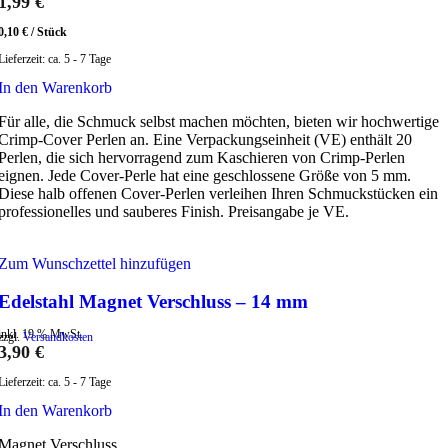
1,99
€
0,10
€
/
Stück
Lieferzeit:
ca. 5 - 7 Tage
In den Warenkorb
Für alle, die Schmuck selbst machen möchten, bieten wir hochwertige
Crimp-Cover Perlen an. Eine Verpackungseinheit (VE) enthält 20
Perlen, die sich hervorragend zum Kaschieren von Crimp-Perlen
eignen. Jede Cover-Perle hat eine geschlossene Größe von 5 mm.
Diese halb offenen Cover-Perlen verleihen Ihren Schmuckstücken ein
professionelles und sauberes Finish. Preisangabe je VE.
Zum Wunschzettel hinzufügen
Edelstahl Magnet Verschluss – 14 mm
inkl. 19 % MwSt.
zzgl.
Versandkosten
3,90
€
Lieferzeit:
ca. 5 - 7 Tage
In den Warenkorb
Magnet Verschluss