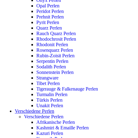
Onyx Perlen
Opal Perlen
Peridot Perlen
Prehnit Perlen
Pyrit Perlen
Quarz Perlen
Rauch Quarz Perlen
Rhodochrosit Perlen
Rhodonit Perlen
Rosenquarz Perlen
Rubin-Zoisit Perlen
Serpentin Perlen
Sodalith Perlen
Sonnenstein Perlen
Strangware
Tibet Perlen
Tigerauge & Falkenauge Perlen
Turmalin Perlen
Türkis Perlen
Unakit Perlen
Verschiedene Perlen
Verschiedene Perlen
Afrikanische Perlen
Kashmiri & Emaille Perlen
Kazuri Perlen