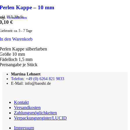
Perlen Kappe – 10 mm
inkl. 19 % MwSt.
zzgl.
Versandkosten
0,10
€
Lieferzeit:
ca. 5 - 7 Tage
In den Warenkorb
Perlen Kappe silberfarben
Größe 10 mm
Fädelloch 1,5 mm
Preisangabe je Stück
Martina Lehnert
Telefon: +49 (0) 6264 821 9833
E-Mail: info@baoshi.de
Kontakt
Versandkosten
Zahlungsmöglichkeiten
Verpackungsregister/LUCID
Impressum