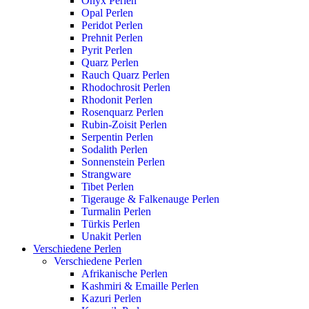
Onyx Perlen
Opal Perlen
Peridot Perlen
Prehnit Perlen
Pyrit Perlen
Quarz Perlen
Rauch Quarz Perlen
Rhodochrosit Perlen
Rhodonit Perlen
Rosenquarz Perlen
Rubin-Zoisit Perlen
Serpentin Perlen
Sodalith Perlen
Sonnenstein Perlen
Strangware
Tibet Perlen
Tigerauge & Falkenauge Perlen
Turmalin Perlen
Türkis Perlen
Unakit Perlen
Verschiedene Perlen
Verschiedene Perlen
Afrikanische Perlen
Kashmiri & Emaille Perlen
Kazuri Perlen