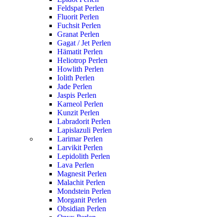
Feldspat Perlen
Fluorit Perlen
Fuchsit Perlen
Granat Perlen
Gagat / Jet Perlen
Hämatit Perlen
Heliotrop Perlen
Howlith Perlen
Iolith Perlen
Jade Perlen
Jaspis Perlen
Karneol Perlen
Kunzit Perlen
Labradorit Perlen
Lapislazuli Perlen
Larimar Perlen
Larvikit Perlen
Lepidolith Perlen
Lava Perlen
Magnesit Perlen
Malachit Perlen
Mondstein Perlen
Morganit Perlen
Obsidian Perlen