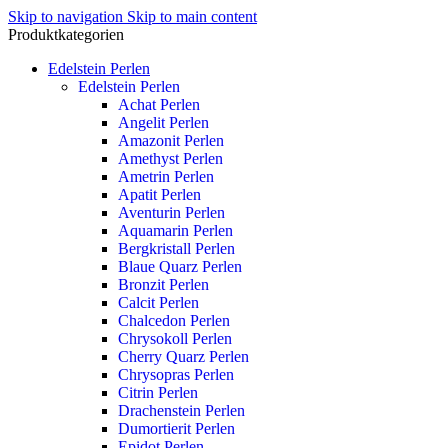
Skip to navigation
Skip to main content
Produktkategorien
Edelstein Perlen
Edelstein Perlen
Achat Perlen
Angelit Perlen
Amazonit Perlen
Amethyst Perlen
Ametrin Perlen
Apatit Perlen
Aventurin Perlen
Aquamarin Perlen
Bergkristall Perlen
Blaue Quarz Perlen
Bronzit Perlen
Calcit Perlen
Chalcedon Perlen
Chrysokoll Perlen
Cherry Quarz Perlen
Chrysopras Perlen
Citrin Perlen
Drachenstein Perlen
Dumortierit Perlen
Epidot Perlen