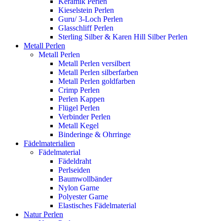
Keramik Perlen
Kieselstein Perlen
Guru/ 3-Loch Perlen
Glasschliff Perlen
Sterling Silber & Karen Hill Silber Perlen
Metall Perlen
Metall Perlen
Metall Perlen versilbert
Metall Perlen silberfarben
Metall Perlen goldfarben
Crimp Perlen
Perlen Kappen
Flügel Perlen
Verbinder Perlen
Metall Kegel
Binderinge & Ohrringe
Fädelmaterialien
Fädelmaterial
Fädeldraht
Perlseiden
Baumwollbänder
Nylon Garne
Polyester Garne
Elastisches Fädelmaterial
Natur Perlen