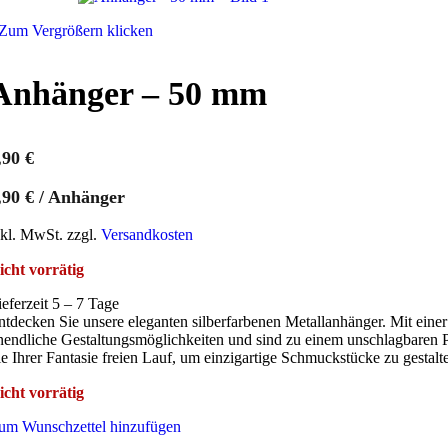
Zum Vergrößern klicken
Anhänger – 50 mm
,90
€
,90
€
/
Anhänger
nkl. MwSt. zzgl.
Versandkosten
icht vorrätig
ieferzeit 5 – 7 Tage
ntdecken Sie unsere eleganten silberfarbenen Metallanhänger. Mit ein
nendliche Gestaltungsmöglichkeiten und sind zu einem unschlagbaren Pre
ie Ihrer Fantasie freien Lauf, um einzigartige Schmuckstücke zu gestal
icht vorrätig
um Wunschzettel hinzufügen