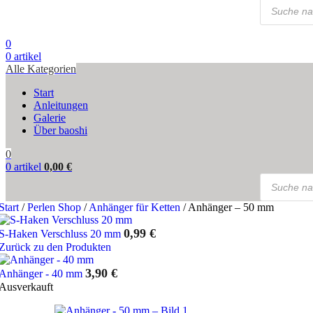
Products
search
0
0
artikel
Alle Kategorien
Start
Anleitungen
Galerie
Über baoshi
0
0
artikel
0,00
€
Products
search
Start
/
Perlen Shop
/
Anhänger für Ketten
/
Anhänger – 50 mm
0,99
€
S-Haken Verschluss 20 mm
Zurück zu den Produkten
3,90
€
Anhänger - 40 mm
Ausverkauft