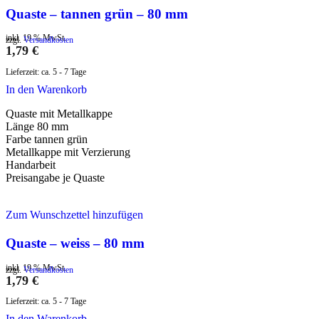
Quaste – tannen grün – 80 mm
inkl. 19 % MwSt.
zzgl.
Versandkosten
1,79
€
Lieferzeit:
ca. 5 - 7 Tage
In den Warenkorb
Quaste mit Metallkappe
Länge 80 mm
Farbe tannen grün
Metallkappe mit Verzierung
Handarbeit
Preisangabe je Quaste
Zum Wunschzettel hinzufügen
Quaste – weiss – 80 mm
inkl. 19 % MwSt.
zzgl.
Versandkosten
1,79
€
Lieferzeit:
ca. 5 - 7 Tage
In den Warenkorb