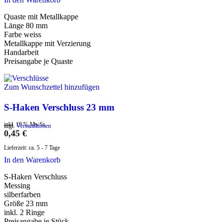
Quaste mit Metallkappe
Länge 80 mm
Farbe weiss
Metallkappe mit Verzierung
Handarbeit
Preisangabe je Quaste
Zum Wunschzettel hinzufügen
S-Haken Verschluss 23 mm
inkl. 19 % MwSt.
zzgl.
Versandkosten
0,45
€
Lieferzeit:
ca. 5 - 7 Tage
In den Warenkorb
S-Haken Verschluss
Messing
silberfarben
Größe 23 mm
inkl. 2 Ringe
Preisangabe je Stück