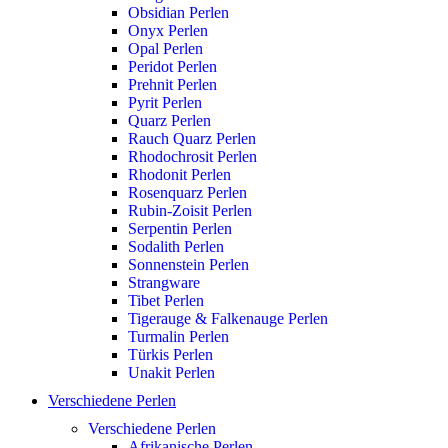
Obsidian Perlen
Onyx Perlen
Opal Perlen
Peridot Perlen
Prehnit Perlen
Pyrit Perlen
Quarz Perlen
Rauch Quarz Perlen
Rhodochrosit Perlen
Rhodonit Perlen
Rosenquarz Perlen
Rubin-Zoisit Perlen
Serpentin Perlen
Sodalith Perlen
Sonnenstein Perlen
Strangware
Tibet Perlen
Tigerauge & Falkenauge Perlen
Turmalin Perlen
Türkis Perlen
Unakit Perlen
Verschiedene Perlen
Verschiedene Perlen
Afrikanische Perlen