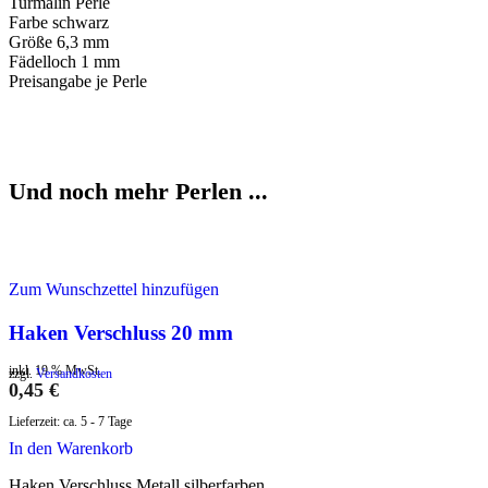
Turmalin Perle
Farbe schwarz
Größe 6,3 mm
Fädelloch 1 mm
Preisangabe je Perle
Und noch mehr Perlen ...
Zum Wunschzettel hinzufügen
Haken Verschluss 20 mm
inkl. 19 % MwSt.
zzgl.
Versandkosten
0,45
€
Lieferzeit:
ca. 5 - 7 Tage
In den Warenkorb
Haken Verschluss Metall silberfarben