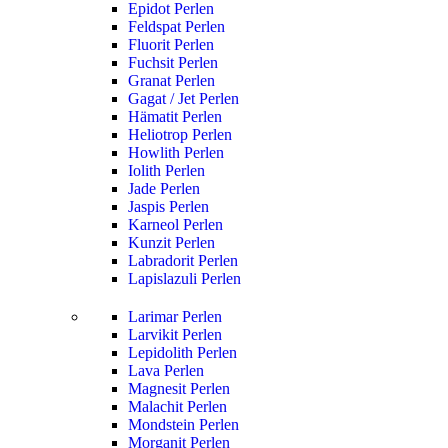
Epidot Perlen
Feldspat Perlen
Fluorit Perlen
Fuchsit Perlen
Granat Perlen
Gagat / Jet Perlen
Hämatit Perlen
Heliotrop Perlen
Howlith Perlen
Iolith Perlen
Jade Perlen
Jaspis Perlen
Karneol Perlen
Kunzit Perlen
Labradorit Perlen
Lapislazuli Perlen
Larimar Perlen
Larvikit Perlen
Lepidolith Perlen
Lava Perlen
Magnesit Perlen
Malachit Perlen
Mondstein Perlen
Morganit Perlen