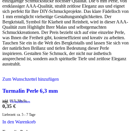
einzigartige Schmuckstücke höchster Qualität. Die 6 mm Perle, von
erstklassiger AAA-Qualität, strahlt zeitlose Eleganz aus und eignet
sich perfekt für Ihre DIY-Schmuckprojekte. Das klare Fädelloch von
1 mm ermöglicht vielseitige Gestaltungsmöglichkeiten. Der
Bergkristall, Symbol für Klarheit und Reinheit, wird in dieser AAA-
Qualität zum Highlight Ihrer Malas und selbstgemachten
Schmuckkreationen. Der Preis bezieht sich auf eine einzelne Perle,
was Ihnen die Freiheit gibt, kosteneffizient und kreativ zu arbeiten.
Tauchen Sie ein in die Welt des Bergkristalls und lassen Sie sich von
der natürlichen Brillanz und tiefen Bedeutung dieser Perle
inspirieren. Gestalten Sie Schmuck, der nicht nur ästhetisch
ansprechend ist, sondern auch spirituelle Tiefe und zeitlose Eleganz
ausstrahlt.
Zum Wunschzettel hinzufügen
Turmalin Perle 6,3 mm
inkl. 19 % MwSt.
zzgl.
Versandkosten
0,35
€
Lieferzeit:
ca. 5 - 7 Tage
In den Warenkorb