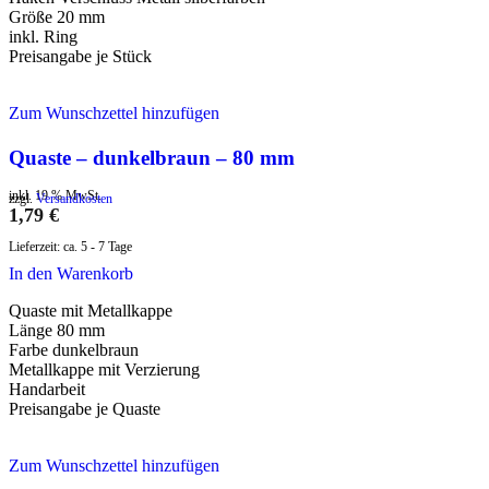
Größe 20 mm
inkl. Ring
Preisangabe je Stück
Zum Wunschzettel hinzufügen
Quaste – dunkelbraun – 80 mm
inkl. 19 % MwSt.
zzgl.
Versandkosten
1,79
€
Lieferzeit:
ca. 5 - 7 Tage
In den Warenkorb
Quaste mit Metallkappe
Länge 80 mm
Farbe dunkelbraun
Metallkappe mit Verzierung
Handarbeit
Preisangabe je Quaste
Zum Wunschzettel hinzufügen