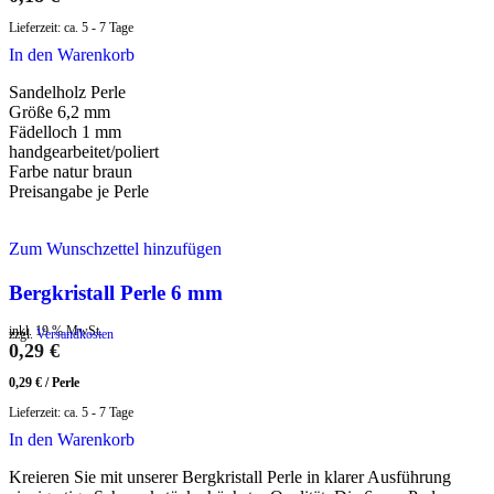
Lieferzeit:
ca. 5 - 7 Tage
In den Warenkorb
Sandelholz Perle
Größe 6,2 mm
Fädelloch 1 mm
handgearbeitet/poliert
Farbe natur braun
Preisangabe je Perle
Zum Wunschzettel hinzufügen
Bergkristall Perle 6 mm
inkl. 19 % MwSt.
zzgl.
Versandkosten
0,29
€
0,29
€
/
Perle
Lieferzeit:
ca. 5 - 7 Tage
In den Warenkorb
Kreieren Sie mit unserer Bergkristall Perle in klarer Ausführung