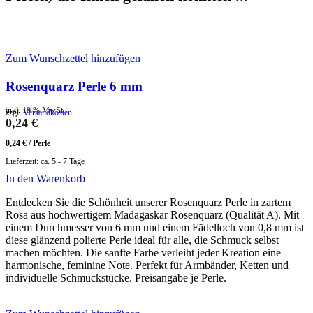
Zum Wunschzettel hinzufügen
Rosenquarz Perle 6 mm
inkl. 19 % MwSt.
zzgl.
Versandkosten
0,24
€
0,24
€
/
Perle
Lieferzeit:
ca. 5 - 7 Tage
In den Warenkorb
Entdecken Sie die Schönheit unserer Rosenquarz Perle in zartem
Rosa aus hochwertigem Madagaskar Rosenquarz (Qualität A). Mit
einem Durchmesser von 6 mm und einem Fädelloch von 0,8 mm ist
diese glänzend polierte Perle ideal für alle, die Schmuck selbst
machen möchten. Die sanfte Farbe verleiht jeder Kreation eine
harmonische, feminine Note. Perfekt für Armbänder, Ketten und
individuelle Schmuckstücke. Preisangabe je Perle.