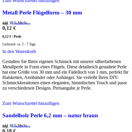
Zum Wunschzettel hinzufügen
Metall Perle Flügelform – 30 mm
inkl. 19 % MwSt.
zzgl.
Versandkosten
0,12
€
0,12
€
/
Perle
Lieferzeit:
ca. 5 - 7 Tage
In den Warenkorb
Gestalten Sie Ihren eigenen Schmuck mit unserer silberfarbenen
Metallperle in Form eines Flügels. Diese detailreich gestaltete Perle
hat eine Größe von 30 mm und ein Fädelloch von 1 mm, perfekt für
Halsketten, Armbänder oder Anhänger. Sie verleiht Ihren DIY-
Schmuckkreationen einen eleganten, himmlischen Touch und passt
zu verschiedenen Designs. Preisangabe je Perle.
Zum Wunschzettel hinzufügen
Sandelholz Perle 6,2 mm – natur braun
inkl. 19 % MwSt.
zzgl.
Versandkosten
0,18
€