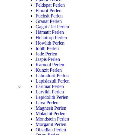
Feldspat Perlen
Fluorit Perlen
Fuchsit Perlen
Granat Perlen
Gagat / Jet Perlen
Hämatit Perlen
Heliotrop Perlen
Howlith Perlen
Iolith Perlen
Jade Perlen
Jaspis Perlen
Karneol Perlen
Kunzit Perlen
Labradorit Perlen
Lapislazuli Perlen
Larimar Perlen
Larvikit Perlen
Lepidolith Perlen
Lava Perlen
Magnesit Perlen
Malachit Perlen
Mondstein Perlen
Morganit Perlen
Obsidian Perlen