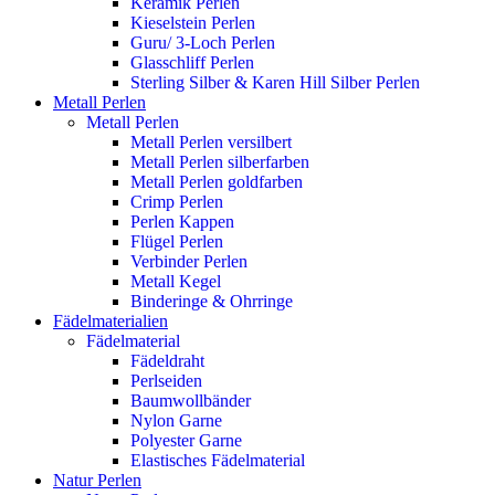
Keramik Perlen
Kieselstein Perlen
Guru/ 3-Loch Perlen
Glasschliff Perlen
Sterling Silber & Karen Hill Silber Perlen
Metall Perlen
Metall Perlen
Metall Perlen versilbert
Metall Perlen silberfarben
Metall Perlen goldfarben
Crimp Perlen
Perlen Kappen
Flügel Perlen
Verbinder Perlen
Metall Kegel
Binderinge & Ohrringe
Fädelmaterialien
Fädelmaterial
Fädeldraht
Perlseiden
Baumwollbänder
Nylon Garne
Polyester Garne
Elastisches Fädelmaterial
Natur Perlen