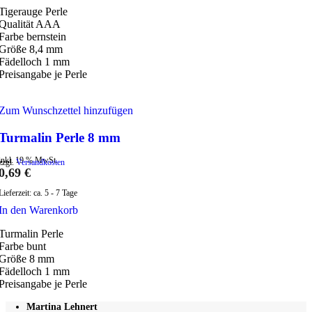
Tigerauge Perle
Qualität AAA
Farbe bernstein
Größe 8,4 mm
Fädelloch 1 mm
Preisangabe je Perle
Zum Wunschzettel hinzufügen
Turmalin Perle 8 mm
inkl. 19 % MwSt.
zzgl.
Versandkosten
0,69
€
Lieferzeit:
ca. 5 - 7 Tage
In den Warenkorb
Turmalin Perle
Farbe bunt
Größe 8 mm
Fädelloch 1 mm
Preisangabe je Perle
Martina Lehnert