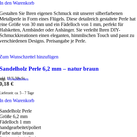
In den Warenkorb
Gestalten Sie Ihren eigenen Schmuck mit unserer silberfarbenen
Metallperle in Form eines Flügels. Diese detailreich gestaltete Perle hat
eine Größe von 30 mm und ein Fädelloch von 1 mm, perfekt für
Halsketten, Armbänder oder Anhänger. Sie verleiht Ihren DIY-
Schmuckkreationen einen eleganten, himmlischen Touch und passt zu
verschiedenen Designs. Preisangabe je Perle.
Zum Wunschzettel hinzufügen
Sandelholz Perle 6,2 mm – natur braun
inkl. 19 % MwSt.
zzgl.
Versandkosten
0,18
€
Lieferzeit:
ca. 5 - 7 Tage
In den Warenkorb
Sandelholz Perle
Größe 6,2 mm
Fädelloch 1 mm
handgearbeitet/poliert
Farbe natur braun