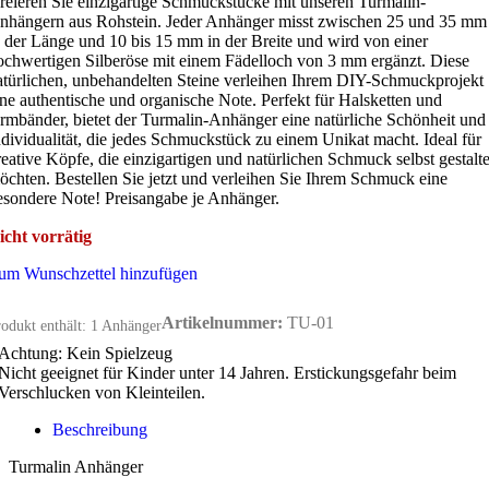
reieren Sie einzigartige Schmuckstücke mit unseren Turmalin-
nhängern aus Rohstein. Jeder Anhänger misst zwischen 25 und 35 mm
n der Länge und 10 bis 15 mm in der Breite und wird von einer
ochwertigen Silberöse mit einem Fädelloch von 3 mm ergänzt. Diese
atürlichen, unbehandelten Steine verleihen Ihrem DIY-Schmuckprojekt
ine authentische und organische Note. Perfekt für Halsketten und
rmbänder, bietet der Turmalin-Anhänger eine natürliche Schönheit und
ndividualität, die jedes Schmuckstück zu einem Unikat macht. Ideal für
reative Köpfe, die einzigartigen und natürlichen Schmuck selbst gestalt
öchten. Bestellen Sie jetzt und verleihen Sie Ihrem Schmuck eine
esondere Note! Preisangabe je Anhänger.
icht vorrätig
um Wunschzettel hinzufügen
Artikelnummer:
TU-01
odukt enthält: 1
Anhänger
Achtung: Kein Spielzeug
Nicht geeignet für Kinder unter 14 Jahren. Erstickungsgefahr beim
Verschlucken von Kleinteilen.
Beschreibung
Turmalin Anhänger