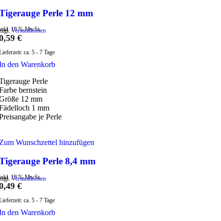
Tigerauge Perle 12 mm
inkl. 19 % MwSt.
zzgl.
Versandkosten
0,59
€
Lieferzeit:
ca. 5 - 7 Tage
In den Warenkorb
Tigerauge Perle
Farbe bernstein
Größe 12 mm
Fädelloch 1 mm
Preisangabe je Perle
Zum Wunschzettel hinzufügen
Tigerauge Perle 8,4 mm
inkl. 19 % MwSt.
zzgl.
Versandkosten
0,49
€
Lieferzeit:
ca. 5 - 7 Tage
In den Warenkorb