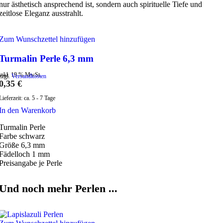
nur ästhetisch ansprechend ist, sondern auch spirituelle Tiefe und
zeitlose Eleganz ausstrahlt.
Zum Wunschzettel hinzufügen
Turmalin Perle 6,3 mm
inkl. 19 % MwSt.
zzgl.
Versandkosten
0,35
€
Lieferzeit:
ca. 5 - 7 Tage
In den Warenkorb
Turmalin Perle
Farbe schwarz
Größe 6,3 mm
Fädelloch 1 mm
Preisangabe je Perle
Und noch mehr Perlen ...