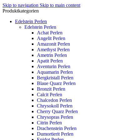
Skip to navigation
Skip to main content
Produktkategorien
Edelstein Perlen
Edelstein Perlen
Achat Perlen
Angelit Perlen
Amazonit Perlen
Amethyst Perlen
Ametrin Perlen
Apatit Perlen
Aventurin Perlen
Aquamarin Perlen
Bergkristall Perlen
Blaue Quarz Perlen
Bronzit Perlen
Calcit Perlen
Chalcedon Perlen
Chrysokoll Perlen
Cherry Quarz Perlen
Chrysopras Perlen
Citrin Perlen
Drachenstein Perlen
Dumortierit Perlen
Epidot Perlen