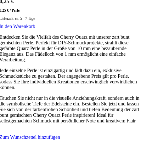
0,25
€
0,25
€
/
Perle
Lieferzeit:
ca. 5 - 7 Tage
In den Warenkorb
Entdecken Sie die Vielfalt des Cherry Quarz mit unserer zart bunt
gemischten Perle. Perfekt für DIY-Schmuckprojekte, strahlt diese
gefärbte Quarz Perle in der Größe von 10 mm eine bezaubernde
Eleganz aus. Das Fädelloch von 1 mm ermöglicht eine einfache
Verarbeitung.
Jede einzelne Perle ist einzigartig und lädt dazu ein, exklusive
Schmuckstücke zu gestalten. Der angegebene Preis gilt pro Perle,
sodass Sie Ihre individuellen Kreationen erschwinglich verwirklichen
können.
Tauchen Sie nicht nur in die visuelle Anziehungskraft, sondern auch in
die symbolische Tiefe der Edelsteine ein. Bestellen Sie jetzt und lassen
Sie sich von der farbenfrohen Schönheit und tiefen Bedeutung der zart
bunt gemischten Cherry Quarz Perle inspirieren! Ideal für
selbstgemachten Schmuck mit persönlicher Note und kreativem Flair.
Zum Wunschzettel hinzufügen