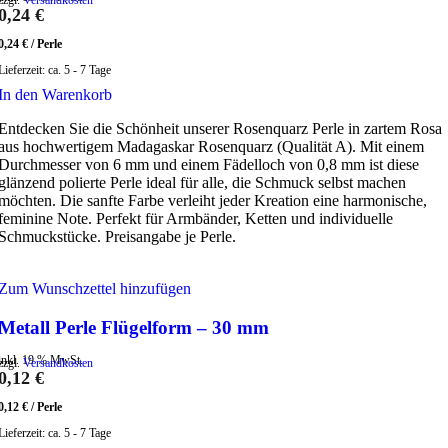
0,24
€
0,24
€
/
Perle
Lieferzeit:
ca. 5 - 7 Tage
In den Warenkorb
Entdecken Sie die Schönheit unserer Rosenquarz Perle in zartem Rosa
aus hochwertigem Madagaskar Rosenquarz (Qualität A). Mit einem
Durchmesser von 6 mm und einem Fädelloch von 0,8 mm ist diese
glänzend polierte Perle ideal für alle, die Schmuck selbst machen
möchten. Die sanfte Farbe verleiht jeder Kreation eine harmonische,
feminine Note. Perfekt für Armbänder, Ketten und individuelle
Schmuckstücke. Preisangabe je Perle.
Zum Wunschzettel hinzufügen
Metall Perle Flügelform – 30 mm
inkl. 19 % MwSt.
zzgl.
Versandkosten
0,12
€
0,12
€
/
Perle
Lieferzeit:
ca. 5 - 7 Tage