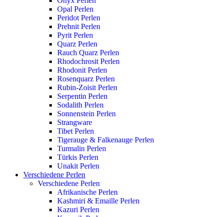
Onyx Perlen
Opal Perlen
Peridot Perlen
Prehnit Perlen
Pyrit Perlen
Quarz Perlen
Rauch Quarz Perlen
Rhodochrosit Perlen
Rhodonit Perlen
Rosenquarz Perlen
Rubin-Zoisit Perlen
Serpentin Perlen
Sodalith Perlen
Sonnenstein Perlen
Strangware
Tibet Perlen
Tigerauge & Falkenauge Perlen
Turmalin Perlen
Türkis Perlen
Unakit Perlen
Verschiedene Perlen
Verschiedene Perlen
Afrikanische Perlen
Kashmiri & Emaille Perlen
Kazuri Perlen