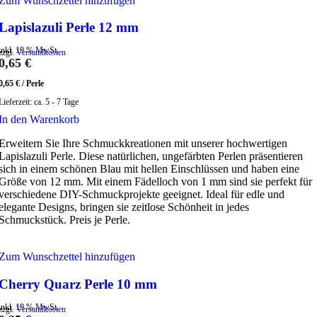
Zum Wunschzettel hinzufügen
Lapislazuli Perle 12 mm
inkl. 19 % MwSt.
zzgl.
Versandkosten
0,65
€
0,65
€
/
Perle
Lieferzeit:
ca. 5 - 7 Tage
In den Warenkorb
Erweitern Sie Ihre Schmuckkreationen mit unserer hochwertigen
Lapislazuli Perle. Diese natürlichen, ungefärbten Perlen präsentieren
sich in einem schönen Blau mit hellen Einschlüssen und haben eine
Größe von 12 mm. Mit einem Fädelloch von 1 mm sind sie perfekt für
verschiedene DIY-Schmuckprojekte geeignet. Ideal für edle und
elegante Designs, bringen sie zeitlose Schönheit in jedes
Schmuckstück. Preis je Perle.
Zum Wunschzettel hinzufügen
Cherry Quarz Perle 10 mm
inkl. 19 % MwSt.
zzgl.
Versandkosten