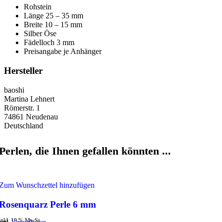
Rohstein
Länge 25 – 35 mm
Breite 10 – 15 mm
Silber Öse
Fädelloch 3 mm
Preisangabe je Anhänger
Hersteller
baoshi
Martina Lehnert
Römerstr. 1
74861 Neudenau
Deutschland
Perlen, die Ihnen gefallen könnten ...
Zum Wunschzettel hinzufügen
Rosenquarz Perle 6 mm
inkl. 19 % MwSt.
zzgl.
Versandkosten