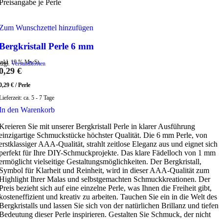
Preisangabe je Perle
Zum Wunschzettel hinzufügen
Bergkristall Perle 6 mm
inkl. 19 % MwSt.
zzgl.
Versandkosten
0,29
€
0,29
€
/
Perle
Lieferzeit:
ca. 5 - 7 Tage
In den Warenkorb
Kreieren Sie mit unserer Bergkristall Perle in klarer Ausführung
einzigartige Schmuckstücke höchster Qualität. Die 6 mm Perle, von
erstklassiger AAA-Qualität, strahlt zeitlose Eleganz aus und eignet sich
perfekt für Ihre DIY-Schmuckprojekte. Das klare Fädelloch von 1 mm
ermöglicht vielseitige Gestaltungsmöglichkeiten. Der Bergkristall,
Symbol für Klarheit und Reinheit, wird in dieser AAA-Qualität zum
Highlight Ihrer Malas und selbstgemachten Schmuckkreationen. Der
Preis bezieht sich auf eine einzelne Perle, was Ihnen die Freiheit gibt,
kosteneffizient und kreativ zu arbeiten. Tauchen Sie ein in die Welt des
Bergkristalls und lassen Sie sich von der natürlichen Brillanz und tiefen
Bedeutung dieser Perle inspirieren. Gestalten Sie Schmuck, der nicht