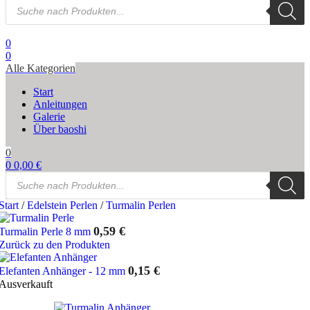
Products
search
0
0
Alle Kategorien
Start
Anleitungen
Galerie
Über baoshi
0
0
0,00
€
Products
search
Start
/
Edelstein Perlen
/
Turmalin Perlen
0,59
€
Turmalin Perle 8 mm
Zurück zu den Produkten
0,15
€
Elefanten Anhänger - 12 mm
Ausverkauft