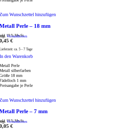
Zum Wunschzettel hinzufügen
Metall Perle – 18 mm
inkl. 19 % MwSt.
zzgl.
Versandkosten
0,45
€
Lieferzeit:
ca. 5 - 7 Tage
In den Warenkorb
Metall Perle
Metall silberfarben
Größe 18 mm
Fädelloch 1 mm
Preisangabe je Perle
Zum Wunschzettel hinzufügen
Metall Perle – 7 mm
inkl. 19 % MwSt.
zzgl.
Versandkosten
0,05
€