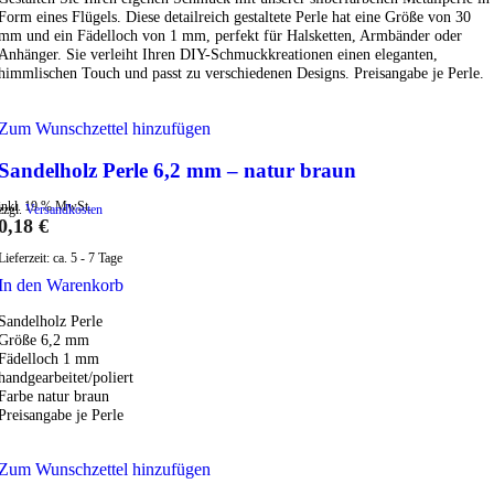
Form eines Flügels. Diese detailreich gestaltete Perle hat eine Größe von 30
mm und ein Fädelloch von 1 mm, perfekt für Halsketten, Armbänder oder
Anhänger. Sie verleiht Ihren DIY-Schmuckkreationen einen eleganten,
himmlischen Touch und passt zu verschiedenen Designs. Preisangabe je Perle.
Zum Wunschzettel hinzufügen
Sandelholz Perle 6,2 mm – natur braun
inkl. 19 % MwSt.
zzgl.
Versandkosten
0,18
€
Lieferzeit:
ca. 5 - 7 Tage
In den Warenkorb
Sandelholz Perle
Größe 6,2 mm
Fädelloch 1 mm
handgearbeitet/poliert
Farbe natur braun
Preisangabe je Perle
Zum Wunschzettel hinzufügen