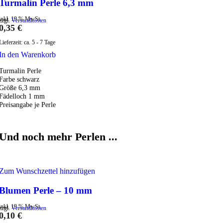
Turmalin Perle 6,3 mm
inkl. 19 % MwSt.
zzgl.
Versandkosten
0,35
€
Lieferzeit:
ca. 5 - 7 Tage
In den Warenkorb
Turmalin Perle
Farbe schwarz
Größe 6,3 mm
Fädelloch 1 mm
Preisangabe je Perle
Und noch mehr Perlen ...
Zum Wunschzettel hinzufügen
Blumen Perle – 10 mm
inkl. 19 % MwSt.
zzgl.
Versandkosten
0,10
€