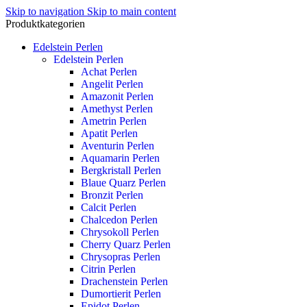
Skip to navigation
Skip to main content
Produktkategorien
Edelstein Perlen
Edelstein Perlen
Achat Perlen
Angelit Perlen
Amazonit Perlen
Amethyst Perlen
Ametrin Perlen
Apatit Perlen
Aventurin Perlen
Aquamarin Perlen
Bergkristall Perlen
Blaue Quarz Perlen
Bronzit Perlen
Calcit Perlen
Chalcedon Perlen
Chrysokoll Perlen
Cherry Quarz Perlen
Chrysopras Perlen
Citrin Perlen
Drachenstein Perlen
Dumortierit Perlen
Epidot Perlen