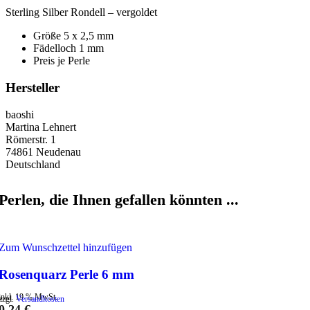
Sterling Silber Rondell – vergoldet
Größe 5 x 2,5 mm
Fädelloch 1 mm
Preis je Perle
Hersteller
baoshi
Martina Lehnert
Römerstr. 1
74861 Neudenau
Deutschland
Perlen, die Ihnen gefallen könnten ...
Zum Wunschzettel hinzufügen
Rosenquarz Perle 6 mm
inkl. 19 % MwSt.
zzgl.
Versandkosten
0,24
€