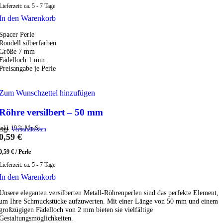
Lieferzeit:
ca. 5 - 7 Tage
In den Warenkorb
Spacer Perle
Rondell silberfarben
Größe 7 mm
Fädelloch 1 mm
Preisangabe je Perle
Zum Wunschzettel hinzufügen
Röhre versilbert – 50 mm
inkl. 19 % MwSt.
zzgl.
Versandkosten
0,59
€
0,59
€
/
Perle
Lieferzeit:
ca. 5 - 7 Tage
In den Warenkorb
Unsere eleganten versilberten Metall-Röhrenperlen sind das perfekte Element,
um Ihre Schmuckstücke aufzuwerten. Mit einer Länge von 50 mm und einem
großzügigen Fädelloch von 2 mm bieten sie vielfältige
Gestaltungsmöglichkeiten.