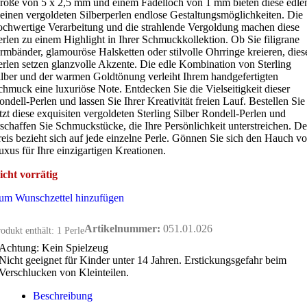
röße von 5 x 2,5 mm und einem Fädelloch von 1 mm bieten diese edle
leinen vergoldeten Silberperlen endlose Gestaltungsmöglichkeiten. Die
ochwertige Verarbeitung und die strahlende Vergoldung machen diese
erlen zu einem Highlight in Ihrer Schmuckkollektion. Ob Sie filigrane
rmbänder, glamouröse Halsketten oder stilvolle Ohrringe kreieren, dies
erlen setzen glanzvolle Akzente. Die edle Kombination von Sterling
ilber und der warmen Goldtönung verleiht Ihrem handgefertigten
chmuck eine luxuriöse Note. Entdecken Sie die Vielseitigkeit dieser
ondell-Perlen und lassen Sie Ihrer Kreativität freien Lauf. Bestellen Sie
etzt diese exquisiten vergoldeten Sterling Silber Rondell-Perlen und
rschaffen Sie Schmuckstücke, die Ihre Persönlichkeit unterstreichen. De
reis bezieht sich auf jede einzelne Perle. Gönnen Sie sich den Hauch v
uxus für Ihre einzigartigen Kreationen.
icht vorrätig
um Wunschzettel hinzufügen
Artikelnummer:
051.01.026
odukt enthält: 1
Perle
Achtung: Kein Spielzeug
Nicht geeignet für Kinder unter 14 Jahren. Erstickungsgefahr beim
Verschlucken von Kleinteilen.
Beschreibung