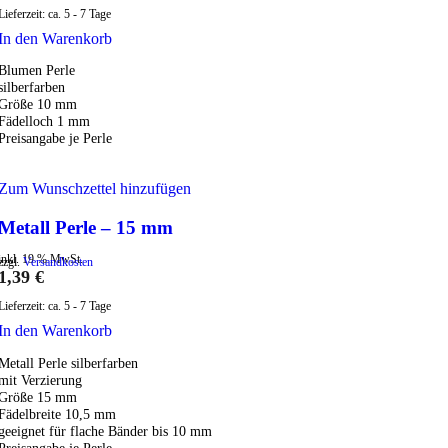
Lieferzeit:
ca. 5 - 7 Tage
In den Warenkorb
Blumen Perle
silberfarben
Größe 10 mm
Fädelloch 1 mm
Preisangabe je Perle
Zum Wunschzettel hinzufügen
Metall Perle – 15 mm
inkl. 19 % MwSt.
zzgl.
Versandkosten
1,39
€
Lieferzeit:
ca. 5 - 7 Tage
In den Warenkorb
Metall Perle silberfarben
mit Verzierung
Größe 15 mm
Fädelbreite 10,5 mm
geeignet für flache Bänder bis 10 mm
Preisangabe je Perle