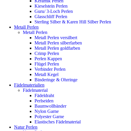
Keramik Perlen
Kieselstein Perlen
Guru/ 3-Loch Perlen
Glasschliff Perlen
Sterling Silber & Karen Hill Silber Perlen
Metall Perlen
Metall Perlen
Metall Perlen versilbert
Metall Perlen silberfarben
Metall Perlen goldfarben
Crimp Perlen
Perlen Kappen
Flügel Perlen
Verbinder Perlen
Metall Kegel
Binderinge & Ohrringe
Fädelmaterialien
Fädelmaterial
Fädeldraht
Perlseiden
Baumwollbänder
Nylon Garne
Polyester Garne
Elastisches Fädelmaterial
Natur Perlen