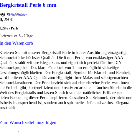
Bergkristall Perle 6 mm
inkl. 19 % MwSt.
zzgl.
Versandkosten
0,29
€
0,29
€
/
Perle
Lieferzeit:
ca. 5 - 7 Tage
In den Warenkorb
Kreieren Sie mit unserer Bergkristall Perle in klarer Ausführung einzigartige
Schmuckstücke höchster Qualität. Die 6 mm Perle, von erstklassiger AAA-
Qualität, strahlt zeitlose Eleganz aus und eignet sich perfekt für Ihre DIY-
Schmuckprojekte. Das klare Fädelloch von 1 mm ermöglicht vielseitige
Gestaltungsmöglichkeiten. Der Bergkristall, Symbol für Klarheit und Reinheit,
wird in dieser AAA-Qualität zum Highlight Ihrer Malas und selbstgemachten
Schmuckkreationen. Der Preis bezieht sich auf eine einzelne Perle, was Ihnen
die Freiheit gibt, kosteneffizient und kreativ zu arbeiten. Tauchen Sie ein in die
Welt des Bergkristalls und lassen Sie sich von der natürlichen Brillanz und
tiefen Bedeutung dieser Perle inspirieren. Gestalten Sie Schmuck, der nicht nur
ästhetisch ansprechend ist, sondern auch spirituelle Tiefe und zeitlose Eleganz
ausstrahlt.
Zum Wunschzettel hinzufügen