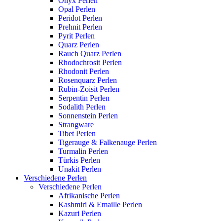
Onyx Perlen
Opal Perlen
Peridot Perlen
Prehnit Perlen
Pyrit Perlen
Quarz Perlen
Rauch Quarz Perlen
Rhodochrosit Perlen
Rhodonit Perlen
Rosenquarz Perlen
Rubin-Zoisit Perlen
Serpentin Perlen
Sodalith Perlen
Sonnenstein Perlen
Strangware
Tibet Perlen
Tigerauge & Falkenauge Perlen
Turmalin Perlen
Türkis Perlen
Unakit Perlen
Verschiedene Perlen
Verschiedene Perlen
Afrikanische Perlen
Kashmiri & Emaille Perlen
Kazuri Perlen