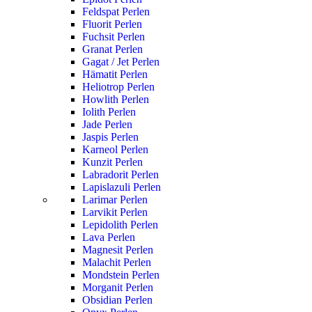
Feldspat Perlen
Fluorit Perlen
Fuchsit Perlen
Granat Perlen
Gagat / Jet Perlen
Hämatit Perlen
Heliotrop Perlen
Howlith Perlen
Iolith Perlen
Jade Perlen
Jaspis Perlen
Karneol Perlen
Kunzit Perlen
Labradorit Perlen
Lapislazuli Perlen
Larimar Perlen
Larvikit Perlen
Lepidolith Perlen
Lava Perlen
Magnesit Perlen
Malachit Perlen
Mondstein Perlen
Morganit Perlen
Obsidian Perlen