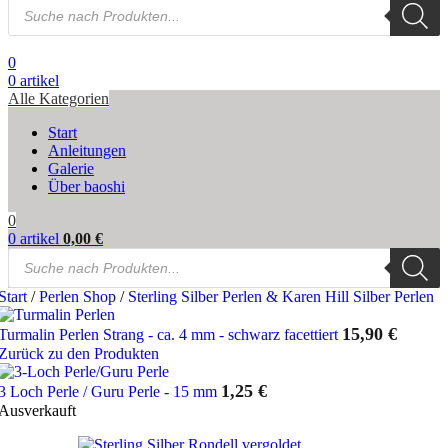
Products
search
0
0
artikel
Alle Kategorien
Start
Anleitungen
Galerie
Über baoshi
0
0
artikel
0,00
€
Products
search
Start
/
Perlen Shop
/
Sterling Silber Perlen & Karen Hill Silber Perlen
15,90
€
Turmalin Perlen Strang - ca. 4 mm - schwarz facettiert
Zurück zu den Produkten
1,25
€
3 Loch Perle / Guru Perle - 15 mm
Ausverkauft