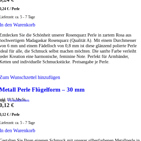
0,24
€
/
Perle
Lieferzeit:
ca. 5 - 7 Tage
In den Warenkorb
Entdecken Sie die Schönheit unserer Rosenquarz Perle in zartem Rosa aus
hochwertigem Madagaskar Rosenquarz (Qualität A). Mit einem Durchmesser
von 6 mm und einem Fädelloch von 0,8 mm ist diese glänzend polierte Perle
ideal für alle, die Schmuck selbst machen möchten. Die sanfte Farbe verleiht
jeder Kreation eine harmonische, feminine Note. Perfekt für Armbänder,
Ketten und individuelle Schmuckstücke. Preisangabe je Perle.
Zum Wunschzettel hinzufügen
Metall Perle Flügelform – 30 mm
inkl. 19 % MwSt.
zzgl.
Versandkosten
0,12
€
0,12
€
/
Perle
Lieferzeit:
ca. 5 - 7 Tage
In den Warenkorb
Gestalten Sie Ihren eigenen Schmuck mit unserer silberfarbenen Metallperle in