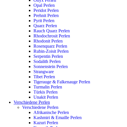
Onyx Perlen
Opal Perlen
Peridot Perlen
Prehnit Perlen
Pyrit Perlen
Quarz Perlen
Rauch Quarz Perlen
Rhodochrosit Perlen
Rhodonit Perlen
Rosenquarz Perlen
Rubin-Zoisit Perlen
Serpentin Perlen
Sodalith Perlen
Sonnenstein Perlen
Strangware
Tibet Perlen
Tigerauge & Falkenauge Perlen
Turmalin Perlen
Türkis Perlen
Unakit Perlen
Verschiedene Perlen
Verschiedene Perlen
Afrikanische Perlen
Kashmiri & Emaille Perlen
Kazuri Perlen