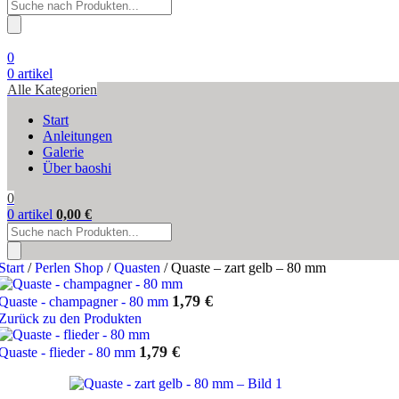
Products
search
0
0
artikel
Alle Kategorien
Start
Anleitungen
Galerie
Über baoshi
0
0
artikel
0,00
€
Products
search
Start
/
Perlen Shop
/
Quasten
/
Quaste – zart gelb – 80 mm
1,79
€
Quaste - champagner - 80 mm
Zurück zu den Produkten
1,79
€
Quaste - flieder - 80 mm