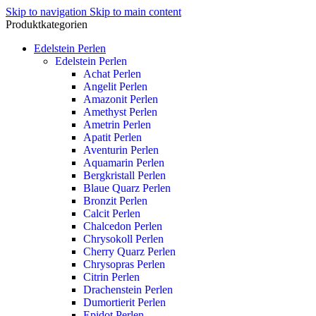
Skip to navigation
Skip to main content
Produktkategorien
Edelstein Perlen
Edelstein Perlen
Achat Perlen
Angelit Perlen
Amazonit Perlen
Amethyst Perlen
Ametrin Perlen
Apatit Perlen
Aventurin Perlen
Aquamarin Perlen
Bergkristall Perlen
Blaue Quarz Perlen
Bronzit Perlen
Calcit Perlen
Chalcedon Perlen
Chrysokoll Perlen
Cherry Quarz Perlen
Chrysopras Perlen
Citrin Perlen
Drachenstein Perlen
Dumortierit Perlen
Epidot Perlen