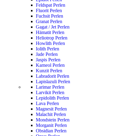
Feldspat Perlen
Fluorit Perlen
Fuchsit Perlen
Granat Perlen
Gagat / Jet Perlen
Hämatit Perlen
Heliotrop Perlen
Howlith Perlen
Iolith Perlen
Jade Perlen
Jaspis Perlen
Karneol Perlen
Kunzit Perlen
Labradorit Perlen
Lapislazuli Perlen
Larimar Perlen
Larvikit Perlen
Lepidolith Perlen
Lava Perlen
Magnesit Perlen
Malachit Perlen
Mondstein Perlen
Morganit Perlen
Obsidian Perlen