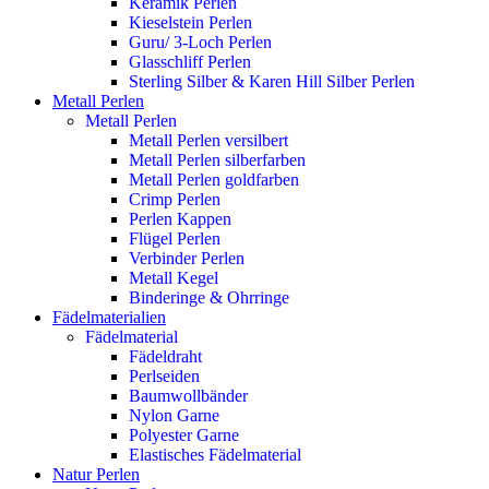
Keramik Perlen
Kieselstein Perlen
Guru/ 3-Loch Perlen
Glasschliff Perlen
Sterling Silber & Karen Hill Silber Perlen
Metall Perlen
Metall Perlen
Metall Perlen versilbert
Metall Perlen silberfarben
Metall Perlen goldfarben
Crimp Perlen
Perlen Kappen
Flügel Perlen
Verbinder Perlen
Metall Kegel
Binderinge & Ohrringe
Fädelmaterialien
Fädelmaterial
Fädeldraht
Perlseiden
Baumwollbänder
Nylon Garne
Polyester Garne
Elastisches Fädelmaterial
Natur Perlen