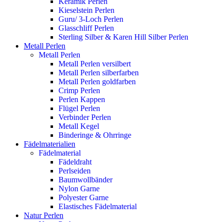
Keramik Perlen
Kieselstein Perlen
Guru/ 3-Loch Perlen
Glasschliff Perlen
Sterling Silber & Karen Hill Silber Perlen
Metall Perlen
Metall Perlen
Metall Perlen versilbert
Metall Perlen silberfarben
Metall Perlen goldfarben
Crimp Perlen
Perlen Kappen
Flügel Perlen
Verbinder Perlen
Metall Kegel
Binderinge & Ohrringe
Fädelmaterialien
Fädelmaterial
Fädeldraht
Perlseiden
Baumwollbänder
Nylon Garne
Polyester Garne
Elastisches Fädelmaterial
Natur Perlen