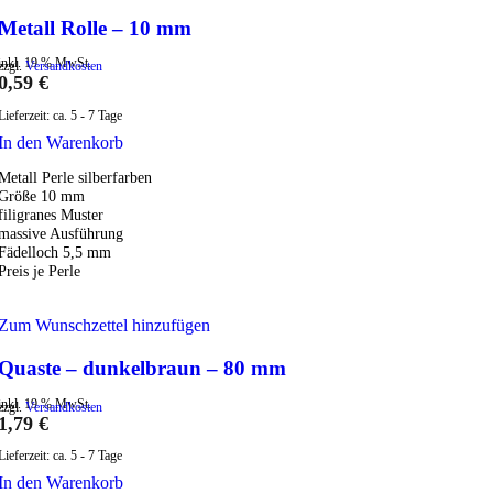
Metall Rolle – 10 mm
inkl. 19 % MwSt.
zzgl.
Versandkosten
0,59
€
Lieferzeit:
ca. 5 - 7 Tage
In den Warenkorb
Metall Perle silberfarben
Größe 10 mm
filigranes Muster
massive Ausführung
Fädelloch 5,5 mm
Preis je Perle
Zum Wunschzettel hinzufügen
Quaste – dunkelbraun – 80 mm
inkl. 19 % MwSt.
zzgl.
Versandkosten
1,79
€
Lieferzeit:
ca. 5 - 7 Tage
In den Warenkorb