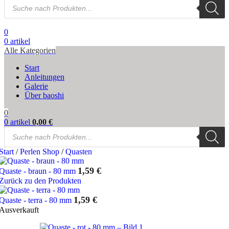
Products
search
0
0
artikel
Alle Kategorien
Start
Anleitungen
Galerie
Über baoshi
0
0
artikel
0,00
€
Products
search
Start
/
Perlen Shop
/
Quasten
1,59
€
Quaste - braun - 80 mm
Zurück zu den Produkten
1,59
€
Quaste - terra - 80 mm
Ausverkauft