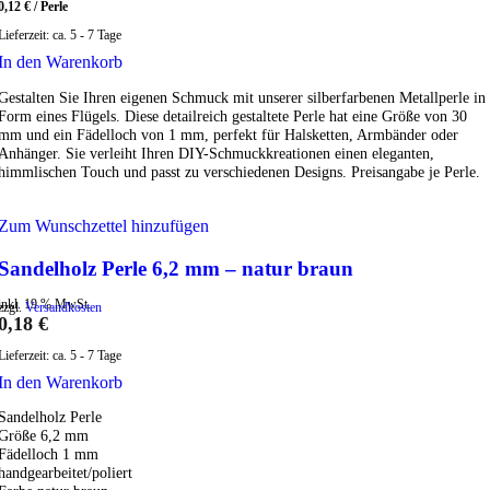
0,12
€
/
Perle
Lieferzeit:
ca. 5 - 7 Tage
In den Warenkorb
Gestalten Sie Ihren eigenen Schmuck mit unserer silberfarbenen Metallperle in
Form eines Flügels. Diese detailreich gestaltete Perle hat eine Größe von 30
mm und ein Fädelloch von 1 mm, perfekt für Halsketten, Armbänder oder
Anhänger. Sie verleiht Ihren DIY-Schmuckkreationen einen eleganten,
himmlischen Touch und passt zu verschiedenen Designs. Preisangabe je Perle.
Zum Wunschzettel hinzufügen
Sandelholz Perle 6,2 mm – natur braun
inkl. 19 % MwSt.
zzgl.
Versandkosten
0,18
€
Lieferzeit:
ca. 5 - 7 Tage
In den Warenkorb
Sandelholz Perle
Größe 6,2 mm
Fädelloch 1 mm
handgearbeitet/poliert