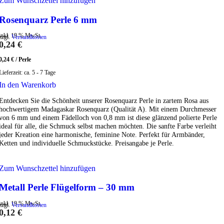
Zum Wunschzettel hinzufügen
Rosenquarz Perle 6 mm
inkl. 19 % MwSt.
zzgl.
Versandkosten
0,24
€
0,24
€
/
Perle
Lieferzeit:
ca. 5 - 7 Tage
In den Warenkorb
Entdecken Sie die Schönheit unserer Rosenquarz Perle in zartem Rosa aus
hochwertigem Madagaskar Rosenquarz (Qualität A). Mit einem Durchmesser
von 6 mm und einem Fädelloch von 0,8 mm ist diese glänzend polierte Perle
ideal für alle, die Schmuck selbst machen möchten. Die sanfte Farbe verleiht
jeder Kreation eine harmonische, feminine Note. Perfekt für Armbänder,
Ketten und individuelle Schmuckstücke. Preisangabe je Perle.
Zum Wunschzettel hinzufügen
Metall Perle Flügelform – 30 mm
inkl. 19 % MwSt.
zzgl.
Versandkosten
0,12
€