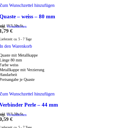
Zum Wunschzettel hinzufügen
Quaste – weiss – 80 mm
inkl. 19 % MwSt.
zzgl.
Versandkosten
1,79
€
Lieferzeit:
ca. 5 - 7 Tage
In den Warenkorb
Quaste mit Metallkappe
Länge 80 mm
Farbe weiss
Metallkappe mit Verzierung
Handarbeit
Preisangabe je Quaste
Zum Wunschzettel hinzufügen
Verbinder Perle – 44 mm
inkl. 19 % MwSt.
zzgl.
Versandkosten
0,59
€
Lieferzeit:
ca. 5 - 7 Tage