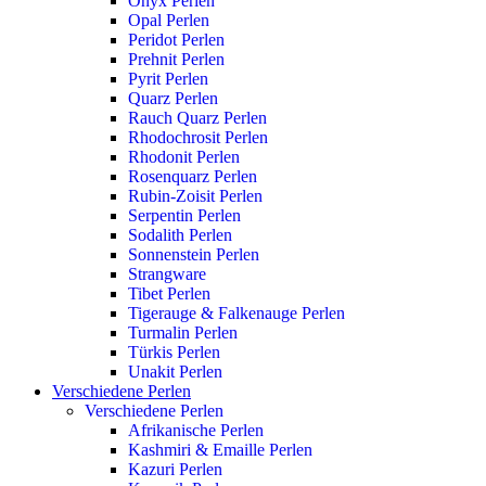
Onyx Perlen
Opal Perlen
Peridot Perlen
Prehnit Perlen
Pyrit Perlen
Quarz Perlen
Rauch Quarz Perlen
Rhodochrosit Perlen
Rhodonit Perlen
Rosenquarz Perlen
Rubin-Zoisit Perlen
Serpentin Perlen
Sodalith Perlen
Sonnenstein Perlen
Strangware
Tibet Perlen
Tigerauge & Falkenauge Perlen
Turmalin Perlen
Türkis Perlen
Unakit Perlen
Verschiedene Perlen
Verschiedene Perlen
Afrikanische Perlen
Kashmiri & Emaille Perlen
Kazuri Perlen