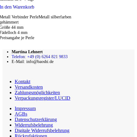
In den Warenkorb
Metall Verbinder PerleMetall silberfarben
gehämmert
Größe 44 mm
Fädelloch 4 mm
Preisangabe je Perle
Martina Lehnert
Telefon: +49 (0) 6264 821 9833
E-Mail: info@baoshi.de
Kontakt
Versandkosten
Zahlungsmöglichkeiten
Verpackungsregister/LUCID
Impressum
AGBs
Datenschutzerklärung
Widerrufsbelehrung
Digitale Widerrufsbelehrung
Rückrufaktionen