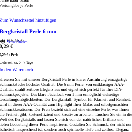
Farbe natur braun
Preisangabe je Perle
Zum Wunschzettel hinzufügen
Bergkristall Perle 6 mm
inkl. 19 % MwSt.
zzgl.
Versandkosten
0,29
€
0,29
€
/
Perle
Lieferzeit:
ca. 5 - 7 Tage
In den Warenkorb
Kreieren Sie mit unserer Bergkristall Perle in klarer Ausführung einzigartige
Schmuckstücke höchster Qualität. Die 6 mm Perle, von erstklassiger AAA-
Qualität, strahlt zeitlose Eleganz aus und eignet sich perfekt für Ihre DIY-
Schmuckprojekte. Das klare Fädelloch von 1 mm ermöglicht vielseitige
Gestaltungsmöglichkeiten. Der Bergkristall, Symbol für Klarheit und Reinheit,
wird in dieser AAA-Qualität zum Highlight Ihrer Malas und selbstgemachten
Schmuckkreationen. Der Preis bezieht sich auf eine einzelne Perle, was Ihnen
die Freiheit gibt, kosteneffizient und kreativ zu arbeiten. Tauchen Sie ein in die
Welt des Bergkristalls und lassen Sie sich von der natürlichen Brillanz und
tiefen Bedeutung dieser Perle inspirieren. Gestalten Sie Schmuck, der nicht nur
ästhetisch ansprechend ist, sondern auch spirituelle Tiefe und zeitlose Eleganz