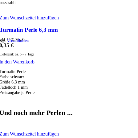
ausstrahlt.
Zum Wunschzettel hinzufügen
Turmalin Perle 6,3 mm
inkl. 19 % MwSt.
zzgl.
Versandkosten
0,35
€
Lieferzeit:
ca. 5 - 7 Tage
In den Warenkorb
Turmalin Perle
Farbe schwarz
Größe 6,3 mm
Fädelloch 1 mm
Preisangabe je Perle
Und noch mehr Perlen ...
Zum Wunschzettel hinzufügen