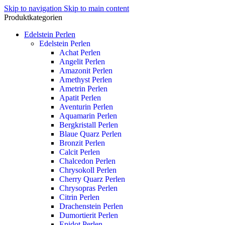
Skip to navigation
Skip to main content
Produktkategorien
Edelstein Perlen
Edelstein Perlen
Achat Perlen
Angelit Perlen
Amazonit Perlen
Amethyst Perlen
Ametrin Perlen
Apatit Perlen
Aventurin Perlen
Aquamarin Perlen
Bergkristall Perlen
Blaue Quarz Perlen
Bronzit Perlen
Calcit Perlen
Chalcedon Perlen
Chrysokoll Perlen
Cherry Quarz Perlen
Chrysopras Perlen
Citrin Perlen
Drachenstein Perlen
Dumortierit Perlen
Epidot Perlen