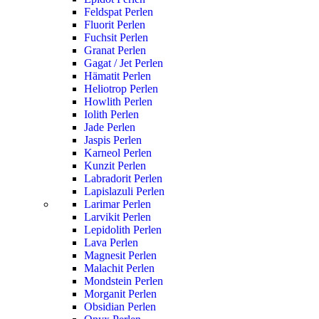
Feldspat Perlen
Fluorit Perlen
Fuchsit Perlen
Granat Perlen
Gagat / Jet Perlen
Hämatit Perlen
Heliotrop Perlen
Howlith Perlen
Iolith Perlen
Jade Perlen
Jaspis Perlen
Karneol Perlen
Kunzit Perlen
Labradorit Perlen
Lapislazuli Perlen
Larimar Perlen
Larvikit Perlen
Lepidolith Perlen
Lava Perlen
Magnesit Perlen
Malachit Perlen
Mondstein Perlen
Morganit Perlen
Obsidian Perlen