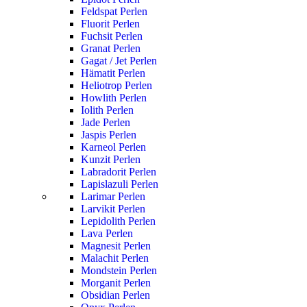
Feldspat Perlen
Fluorit Perlen
Fuchsit Perlen
Granat Perlen
Gagat / Jet Perlen
Hämatit Perlen
Heliotrop Perlen
Howlith Perlen
Iolith Perlen
Jade Perlen
Jaspis Perlen
Karneol Perlen
Kunzit Perlen
Labradorit Perlen
Lapislazuli Perlen
Larimar Perlen
Larvikit Perlen
Lepidolith Perlen
Lava Perlen
Magnesit Perlen
Malachit Perlen
Mondstein Perlen
Morganit Perlen
Obsidian Perlen