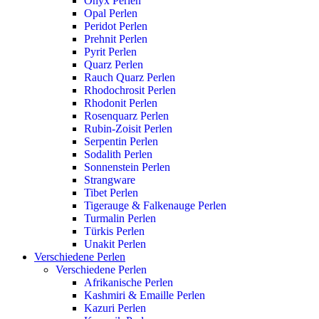
Onyx Perlen
Opal Perlen
Peridot Perlen
Prehnit Perlen
Pyrit Perlen
Quarz Perlen
Rauch Quarz Perlen
Rhodochrosit Perlen
Rhodonit Perlen
Rosenquarz Perlen
Rubin-Zoisit Perlen
Serpentin Perlen
Sodalith Perlen
Sonnenstein Perlen
Strangware
Tibet Perlen
Tigerauge & Falkenauge Perlen
Turmalin Perlen
Türkis Perlen
Unakit Perlen
Verschiedene Perlen
Verschiedene Perlen
Afrikanische Perlen
Kashmiri & Emaille Perlen
Kazuri Perlen