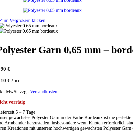
Zum Vergrößern klicken
Polyester Garn 0,65 mm – bord
,90
€
,10
€
/
m
nkl. MwSt. zzgl.
Versandkosten
icht vorrätig
ieferzeit 5 – 7 Tage
nser gewachstes Polyester Garn in der Farbe Bordeaux ist die perfekte
nd Armbänder herzustellen, insbesondere wenn Knoten erforderlich sind. 
hren Kreationen mit unserem hochwertigen gewachsten Polyester Garn ei