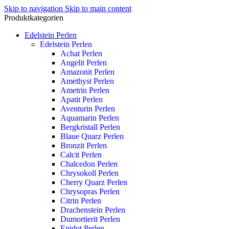
Skip to navigation
Skip to main content
Produktkategorien
Edelstein Perlen
Edelstein Perlen
Achat Perlen
Angelit Perlen
Amazonit Perlen
Amethyst Perlen
Ametrin Perlen
Apatit Perlen
Aventurin Perlen
Aquamarin Perlen
Bergkristall Perlen
Blaue Quarz Perlen
Bronzit Perlen
Calcit Perlen
Chalcedon Perlen
Chrysokoll Perlen
Cherry Quarz Perlen
Chrysopras Perlen
Citrin Perlen
Drachenstein Perlen
Dumortierit Perlen
Epidot Perlen