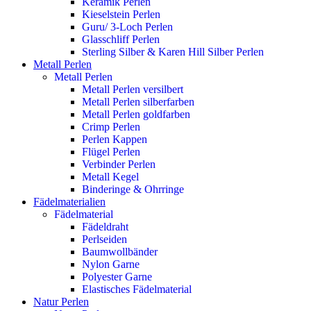
Keramik Perlen
Kieselstein Perlen
Guru/ 3-Loch Perlen
Glasschliff Perlen
Sterling Silber & Karen Hill Silber Perlen
Metall Perlen
Metall Perlen
Metall Perlen versilbert
Metall Perlen silberfarben
Metall Perlen goldfarben
Crimp Perlen
Perlen Kappen
Flügel Perlen
Verbinder Perlen
Metall Kegel
Binderinge & Ohrringe
Fädelmaterialien
Fädelmaterial
Fädeldraht
Perlseiden
Baumwollbänder
Nylon Garne
Polyester Garne
Elastisches Fädelmaterial
Natur Perlen