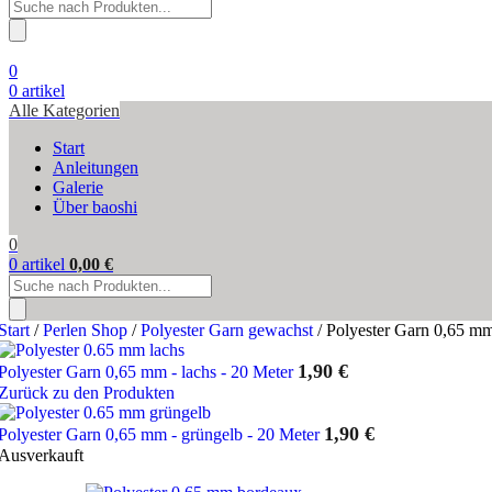
Products
search
0
0
artikel
Alle Kategorien
Start
Anleitungen
Galerie
Über baoshi
0
0
artikel
0,00
€
Products
search
Start
/
Perlen Shop
/
Polyester Garn gewachst
/
Polyester Garn 0,65 mm
1,90
€
Polyester Garn 0,65 mm - lachs - 20 Meter
Zurück zu den Produkten
1,90
€
Polyester Garn 0,65 mm - grüngelb - 20 Meter
Ausverkauft