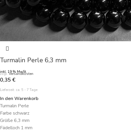
Turmalin Perle 6,3 mm
inkl. 19 % MwSt.
zzgl.
Versandkosten
0,35
€
Lieferzeit:
ca. 5 - 7 Tage
In den Warenkorb
Turmalin Perle
Farbe schwarz
Größe 6,3 mm
Fädelloch 1 mm