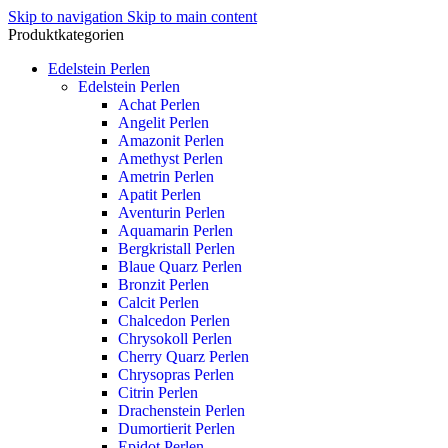
Skip to navigation
Skip to main content
Produktkategorien
Edelstein Perlen
Edelstein Perlen
Achat Perlen
Angelit Perlen
Amazonit Perlen
Amethyst Perlen
Ametrin Perlen
Apatit Perlen
Aventurin Perlen
Aquamarin Perlen
Bergkristall Perlen
Blaue Quarz Perlen
Bronzit Perlen
Calcit Perlen
Chalcedon Perlen
Chrysokoll Perlen
Cherry Quarz Perlen
Chrysopras Perlen
Citrin Perlen
Drachenstein Perlen
Dumortierit Perlen
Epidot Perlen