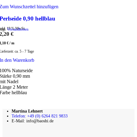
Zum Wunschzettel hinzufügen
Perlseide 0,90 hellblau
inkl. 19 % MwSt.
zzgl.
Versandkosten
2,20
€
1,10
€
/
m
Lieferzeit:
ca. 5 - 7 Tage
In den Warenkorb
100% Naturseide
Stärke 0,90 mm
mit Nadel
Länge 2 Meter
Farbe hellblau
Martina Lehnert
Telefon: +49 (0) 6264 821 9833
E-Mail: info@baoshi.de