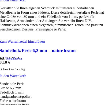
In den Warenkorb
Gestalten Sie Ihren eigenen Schmuck mit unserer silberfarbenen
Metallperle in Form eines Flügels. Diese detailreich gestaltete Perle hat
eine Größe von 30 mm und ein Fädelloch von 1 mm, perfekt für
Halsketten, Armbänder oder Anhänger. Sie verleiht Ihren DIY-
Schmuckkreationen einen eleganten, himmlischen Touch und passt zu
verschiedenen Designs. Preisangabe je Perle.
Zum Wunschzettel hinzufügen
Sandelholz Perle 6,2 mm – natur braun
inkl. 19 % MwSt.
zzgl.
Versandkosten
0,18
€
Lieferzeit:
ca. 5 - 7 Tage
In den Warenkorb
Sandelholz Perle
Größe 6,2 mm
Fädelloch 1 mm
handgearbeitet/poliert
Farbe natur braun
Preisangabe je Perle