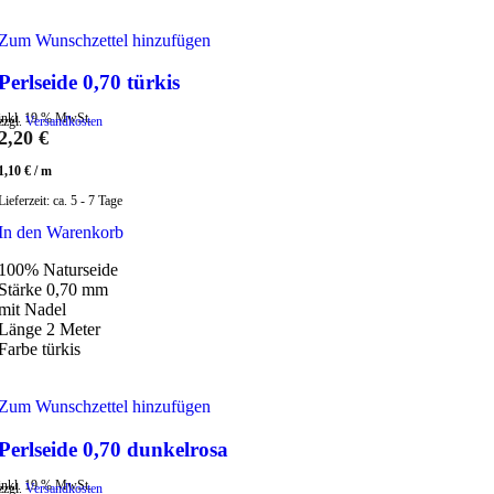
Zum Wunschzettel hinzufügen
Perlseide 0,70 türkis
inkl. 19 % MwSt.
zzgl.
Versandkosten
2,20
€
1,10
€
/
m
Lieferzeit:
ca. 5 - 7 Tage
In den Warenkorb
100% Naturseide
Stärke 0,70 mm
mit Nadel
Länge 2 Meter
Farbe türkis
Zum Wunschzettel hinzufügen
Perlseide 0,70 dunkelrosa
inkl. 19 % MwSt.
zzgl.
Versandkosten