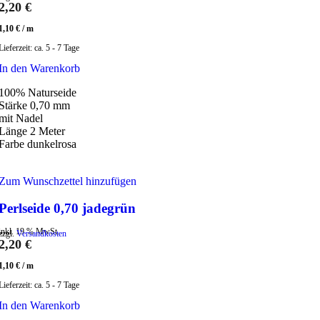
2,20
€
1,10
€
/
m
Lieferzeit:
ca. 5 - 7 Tage
In den Warenkorb
100% Naturseide
Stärke 0,70 mm
mit Nadel
Länge 2 Meter
Farbe dunkelrosa
Zum Wunschzettel hinzufügen
Perlseide 0,70 jadegrün
inkl. 19 % MwSt.
zzgl.
Versandkosten
2,20
€
1,10
€
/
m
Lieferzeit:
ca. 5 - 7 Tage
In den Warenkorb