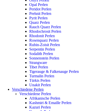
Onyx Perlen
Opal Perlen
Peridot Perlen
Prehnit Perlen
Pyrit Perlen
Quarz Perlen
Rauch Quarz Perlen
Rhodochrosit Perlen
Rhodonit Perlen
Rosenquarz Perlen
Rubin-Zoisit Perlen
Serpentin Perlen
Sodalith Perlen
Sonnenstein Perlen
Strangware
Tibet Perlen
Tigerauge & Falkenauge Perlen
Turmalin Perlen
Türkis Perlen
Unakit Perlen
Verschiedene Perlen
Verschiedene Perlen
Afrikanische Perlen
Kashmiri & Emaille Perlen
Kazuri Perlen