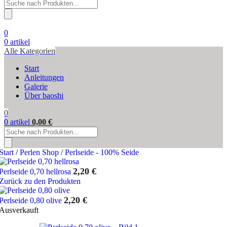
Products
search
0
0
artikel
Alle Kategorien
Start
Anleitungen
Galerie
Über baoshi
0
0
artikel
0,00
€
Products
search
Start
/
Perlen Shop
/
Perlseide - 100% Seide
2,20
€
Perlseide 0,70 hellrosa
Zurück zu den Produkten
2,20
€
Perlseide 0,80 olive
Ausverkauft