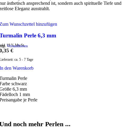
nur ästhetisch ansprechend ist, sondern auch spirituelle Tiefe und
zeitlose Eleganz ausstrahlt.
Zum Wunschzettel hinzufügen
Turmalin Perle 6,3 mm
inkl. 19 % MwSt.
zzgl.
Versandkosten
0,35
€
Lieferzeit:
ca. 5 - 7 Tage
In den Warenkorb
Turmalin Perle
Farbe schwarz
Größe 6,3 mm
Fädelloch 1 mm
Preisangabe je Perle
Und noch mehr Perlen ...