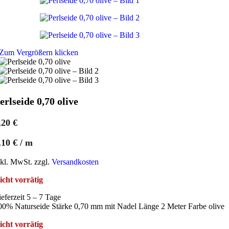
Zum Vergrößern klicken
erlseide 0,70 olive
,20
€
,10
€
/
m
nkl. MwSt. zzgl.
Versandkosten
icht vorrätig
ieferzeit 5 – 7 Tage
00% Naturseide Stärke 0,70 mm mit Nadel Länge 2 Meter Farbe olive
icht vorrätig