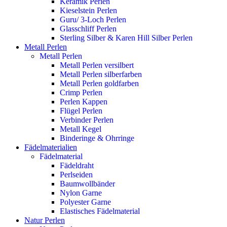
Keramik Perlen
Kieselstein Perlen
Guru/ 3-Loch Perlen
Glasschliff Perlen
Sterling Silber & Karen Hill Silber Perlen
Metall Perlen
Metall Perlen
Metall Perlen versilbert
Metall Perlen silberfarben
Metall Perlen goldfarben
Crimp Perlen
Perlen Kappen
Flügel Perlen
Verbinder Perlen
Metall Kegel
Binderinge & Ohrringe
Fädelmaterialien
Fädelmaterial
Fädeldraht
Perlseiden
Baumwollbänder
Nylon Garne
Polyester Garne
Elastisches Fädelmaterial
Natur Perlen