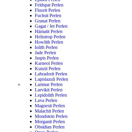
Feldspat Perlen
Fluorit Perlen
Fuchsit Perlen
Granat Perlen
Gagat / Jet Perlen
Hämatit Perlen
Heliotrop Perlen
Howlith Perlen
Iolith Perlen
Jade Perlen
Jaspis Perlen
Karneol Perlen
Kunzit Perlen
Labradorit Perlen
Lapislazuli Perlen
Larimar Perlen
Larvikit Perlen
Lepidolith Perlen
Lava Perlen
Magnesit Perlen
Malachit Perlen
Mondstein Perlen
Morganit Perlen
Obsidian Perlen