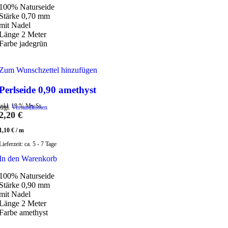
100% Naturseide
Stärke 0,70 mm
mit Nadel
Länge 2 Meter
Farbe jadegrün
Zum Wunschzettel hinzufügen
Perlseide 0,90 amethyst
inkl. 19 % MwSt.
zzgl.
Versandkosten
2,20
€
1,10
€
/
m
Lieferzeit:
ca. 5 - 7 Tage
In den Warenkorb
100% Naturseide
Stärke 0,90 mm
mit Nadel
Länge 2 Meter
Farbe amethyst