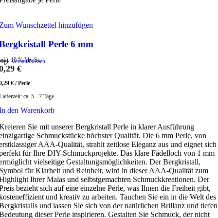
Zum Wunschzettel hinzufügen
Bergkristall Perle 6 mm
inkl. 19 % MwSt.
zzgl.
Versandkosten
0,29
€
0,29
€
/
Perle
Lieferzeit:
ca. 5 - 7 Tage
In den Warenkorb
Kreieren Sie mit unserer Bergkristall Perle in klarer Ausführung
einzigartige Schmuckstücke höchster Qualität. Die 6 mm Perle, von
erstklassiger AAA-Qualität, strahlt zeitlose Eleganz aus und eignet sich
perfekt für Ihre DIY-Schmuckprojekte. Das klare Fädelloch von 1 mm
ermöglicht vielseitige Gestaltungsmöglichkeiten. Der Bergkristall,
Symbol für Klarheit und Reinheit, wird in dieser AAA-Qualität zum
Highlight Ihrer Malas und selbstgemachten Schmuckkreationen. Der
Preis bezieht sich auf eine einzelne Perle, was Ihnen die Freiheit gibt,
kosteneffizient und kreativ zu arbeiten. Tauchen Sie ein in die Welt des
Bergkristalls und lassen Sie sich von der natürlichen Brillanz und tiefen
Bedeutung dieser Perle inspirieren. Gestalten Sie Schmuck, der nicht