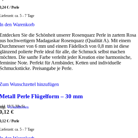
0,24
€
/
Perle
Lieferzeit:
ca. 5 - 7 Tage
In den Warenkorb
Entdecken Sie die Schönheit unserer Rosenquarz Perle in zartem Rosa
aus hochwertigem Madagaskar Rosenquarz (Qualität A). Mit einem
Durchmesser von 6 mm und einem Fädelloch von 0,8 mm ist diese
glänzend polierte Perle ideal für alle, die Schmuck selbst machen
möchten. Die sanfte Farbe verleiht jeder Kreation eine harmonische,
feminine Note. Perfekt für Armbänder, Ketten und individuelle
Schmuckstücke. Preisangabe je Perle.
Zum Wunschzettel hinzufügen
Metall Perle Flügelform – 30 mm
inkl. 19 % MwSt.
zzgl.
Versandkosten
0,12
€
0,12
€
/
Perle
Lieferzeit:
ca. 5 - 7 Tage