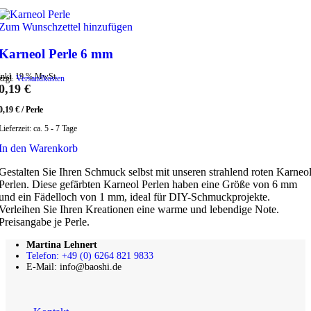
Zum Wunschzettel hinzufügen
Karneol Perle 6 mm
inkl. 19 % MwSt.
zzgl.
Versandkosten
0,19
€
0,19
€
/
Perle
Lieferzeit:
ca. 5 - 7 Tage
In den Warenkorb
Gestalten Sie Ihren Schmuck selbst mit unseren strahlend roten Karneo
Perlen. Diese gefärbten Karneol Perlen haben eine Größe von 6 mm
und ein Fädelloch von 1 mm, ideal für DIY-Schmuckprojekte.
Verleihen Sie Ihren Kreationen eine warme und lebendige Note.
Preisangabe je Perle.
Martina Lehnert
Telefon: +49 (0) 6264 821 9833
E-Mail: info@baoshi.de