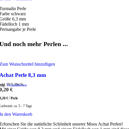
Turmalin Perle
Farbe schwarz
Größe 6,3 mm
Fädelloch 1 mm
Preisangabe je Perle
Und noch mehr Perlen ...
Zum Wunschzettel hinzufügen
Achat Perle 8,3 mm
inkl. 19 % MwSt.
zzgl.
Versandkosten
0,20
€
0,20
€
/
Perle
Lieferzeit:
ca. 5 - 7 Tage
In den Warenkorb
Erforschen Sie die natürliche Schönheit unserer Moos Achat Perlen!