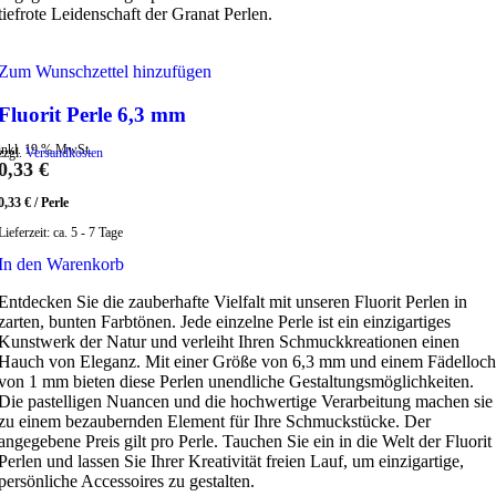
tiefrote Leidenschaft der Granat Perlen.
Zum Wunschzettel hinzufügen
Fluorit Perle 6,3 mm
inkl. 19 % MwSt.
zzgl.
Versandkosten
0,33
€
0,33
€
/
Perle
Lieferzeit:
ca. 5 - 7 Tage
In den Warenkorb
Entdecken Sie die zauberhafte Vielfalt mit unseren Fluorit Perlen in
zarten, bunten Farbtönen. Jede einzelne Perle ist ein einzigartiges
Kunstwerk der Natur und verleiht Ihren Schmuckkreationen einen
Hauch von Eleganz. Mit einer Größe von 6,3 mm und einem Fädelloch
von 1 mm bieten diese Perlen unendliche Gestaltungsmöglichkeiten.
Die pastelligen Nuancen und die hochwertige Verarbeitung machen sie
zu einem bezaubernden Element für Ihre Schmuckstücke. Der
angegebene Preis gilt pro Perle. Tauchen Sie ein in die Welt der Fluorit
Perlen und lassen Sie Ihrer Kreativität freien Lauf, um einzigartige,
persönliche Accessoires zu gestalten.