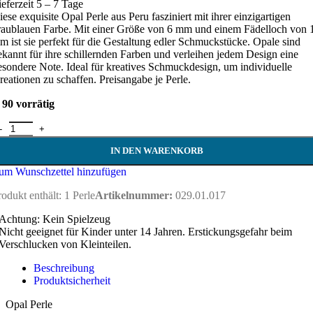
ieferzeit 5 – 7 Tage
iese exquisite Opal Perle aus Peru fasziniert mit ihrer einzigartigen
raublauen Farbe. Mit einer Größe von 6 mm und einem Fädelloch von 
m ist sie perfekt für die Gestaltung edler Schmuckstücke. Opale sind
ekannt für ihre schillernden Farben und verleihen jedem Design eine
esondere Note. Ideal für kreatives Schmuckdesign, um individuelle
reationen zu schaffen. Preisangabe je Perle.
90 vorrätig
pal Perle 6 mm Menge
IN DEN WARENKORB
um Wunschzettel hinzufügen
rodukt enthält: 1
Perle
Artikelnummer:
029.01.017
Achtung: Kein Spielzeug
Nicht geeignet für Kinder unter 14 Jahren. Erstickungsgefahr beim
Verschlucken von Kleinteilen.
Beschreibung
Produktsicherheit
Opal Perle