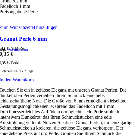
Größe 8,2 mm
Fädelloch 1 mm
Preisangabe je Perle
Zum Wunschzettel hinzufügen
Granat Perle 6 mm
inkl. 19 % MwSt.
zzgl.
Versandkosten
0,35
€
0,35
€
/
Perle
Lieferzeit:
ca. 5 - 7 Tage
In den Warenkorb
Tauchen Sie ein in zeitlose Eleganz mit unseren Granat Perlen. Die
dunkelroten Perlen verleihen Ihrem Schmuck eine tiefe,
leidenschaftliche Note. Die Größe von 6 mm ermöglicht vielseitige
Gestaltungsmöglichkeiten, während das Fädelloch mit 1 mm
Durchmesser leichtes Auffädeln ermöglicht. Jede Perle strahlt in
intensivem Dunkelrot, das Ihren Schmuckstücken eine edle
Ausstrahlung verleiht. Nutzen Sie diese Granat Perlen, um einzigartige
Schmuckstücke zu kreieren, die zeitlose Eleganz verkörpern. Der
angegebene Preis gilt pro Perle. Gönnen Sie Ihrem Schmuck die