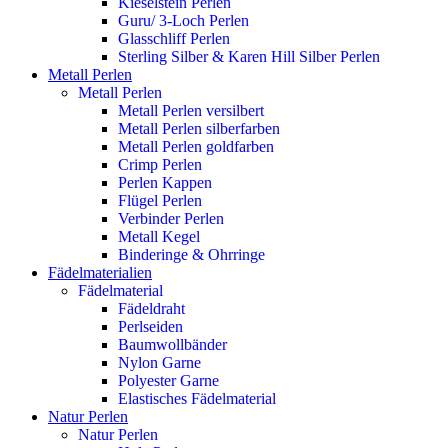
Kieselstein Perlen
Guru/ 3-Loch Perlen
Glasschliff Perlen
Sterling Silber & Karen Hill Silber Perlen
Metall Perlen
Metall Perlen
Metall Perlen versilbert
Metall Perlen silberfarben
Metall Perlen goldfarben
Crimp Perlen
Perlen Kappen
Flügel Perlen
Verbinder Perlen
Metall Kegel
Binderinge & Ohrringe
Fädelmaterialien
Fädelmaterial
Fädeldraht
Perlseiden
Baumwollbänder
Nylon Garne
Polyester Garne
Elastisches Fädelmaterial
Natur Perlen
Natur Perlen