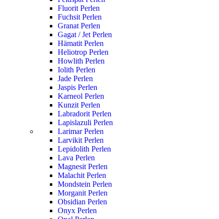
Fluorit Perlen
Fuchsit Perlen
Granat Perlen
Gagat / Jet Perlen
Hämatit Perlen
Heliotrop Perlen
Howlith Perlen
Iolith Perlen
Jade Perlen
Jaspis Perlen
Karneol Perlen
Kunzit Perlen
Labradorit Perlen
Lapislazuli Perlen
Larimar Perlen
Larvikit Perlen
Lepidolith Perlen
Lava Perlen
Magnesit Perlen
Malachit Perlen
Mondstein Perlen
Morganit Perlen
Obsidian Perlen
Onyx Perlen