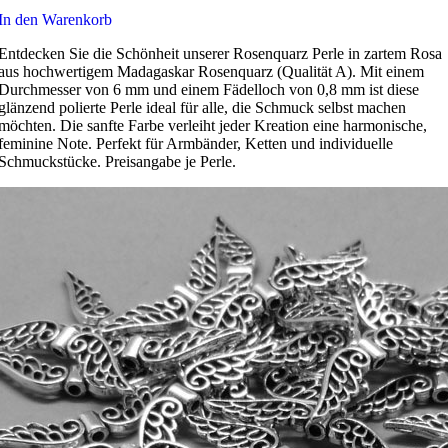
In den Warenkorb
Entdecken Sie die Schönheit unserer Rosenquarz Perle in zartem Rosa
aus hochwertigem Madagaskar Rosenquarz (Qualität A). Mit einem
Durchmesser von 6 mm und einem Fädelloch von 0,8 mm ist diese
glänzend polierte Perle ideal für alle, die Schmuck selbst machen
möchten. Die sanfte Farbe verleiht jeder Kreation eine harmonische,
feminine Note. Perfekt für Armbänder, Ketten und individuelle
Schmuckstücke. Preisangabe je Perle.