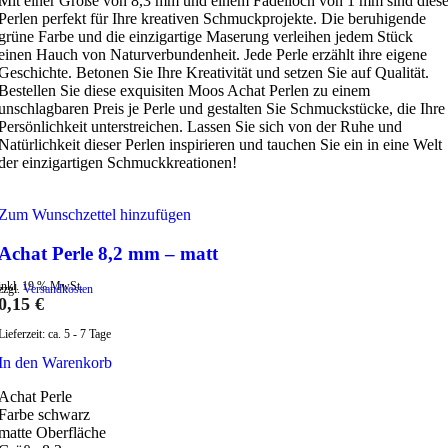
Mit einer Größe von 8,3 mm und einem Fädelloch von 1 mm sind dies
Perlen perfekt für Ihre kreativen Schmuckprojekte. Die beruhigende
grüne Farbe und die einzigartige Maserung verleihen jedem Stück
einen Hauch von Naturverbundenheit. Jede Perle erzählt ihre eigene
Geschichte. Betonen Sie Ihre Kreativität und setzen Sie auf Qualität.
Bestellen Sie diese exquisiten Moos Achat Perlen zu einem
unschlagbaren Preis je Perle und gestalten Sie Schmuckstücke, die Ihre
Persönlichkeit unterstreichen. Lassen Sie sich von der Ruhe und
Natürlichkeit dieser Perlen inspirieren und tauchen Sie ein in eine Welt
der einzigartigen Schmuckkreationen!
Zum Wunschzettel hinzufügen
Achat Perle 8,2 mm – matt
inkl. 19 % MwSt.
zzgl.
Versandkosten
0,15
€
Lieferzeit:
ca. 5 - 7 Tage
In den Warenkorb
Achat Perle
Farbe schwarz
matte Oberfläche