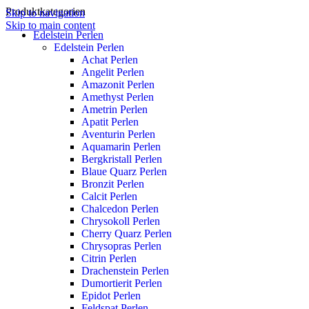
Produktkategorien
Skip to navigation
Skip to main content
Edelstein Perlen
Edelstein Perlen
Achat Perlen
Angelit Perlen
Amazonit Perlen
Amethyst Perlen
Ametrin Perlen
Apatit Perlen
Aventurin Perlen
Aquamarin Perlen
Bergkristall Perlen
Blaue Quarz Perlen
Bronzit Perlen
Calcit Perlen
Chalcedon Perlen
Chrysokoll Perlen
Cherry Quarz Perlen
Chrysopras Perlen
Citrin Perlen
Drachenstein Perlen
Dumortierit Perlen
Epidot Perlen
Feldspat Perlen