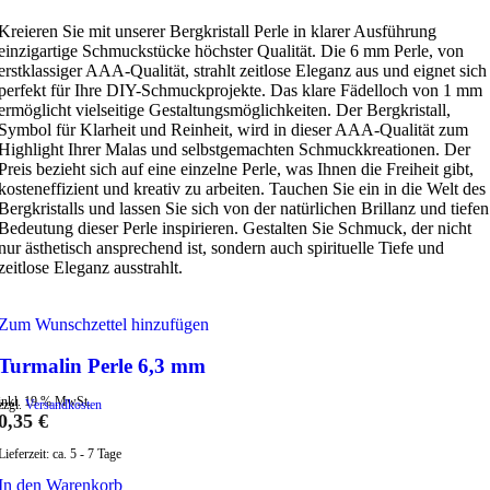
Kreieren Sie mit unserer Bergkristall Perle in klarer Ausführung
einzigartige Schmuckstücke höchster Qualität. Die 6 mm Perle, von
erstklassiger AAA-Qualität, strahlt zeitlose Eleganz aus und eignet sich
perfekt für Ihre DIY-Schmuckprojekte. Das klare Fädelloch von 1 mm
ermöglicht vielseitige Gestaltungsmöglichkeiten. Der Bergkristall,
Symbol für Klarheit und Reinheit, wird in dieser AAA-Qualität zum
Highlight Ihrer Malas und selbstgemachten Schmuckkreationen. Der
Preis bezieht sich auf eine einzelne Perle, was Ihnen die Freiheit gibt,
kosteneffizient und kreativ zu arbeiten. Tauchen Sie ein in die Welt des
Bergkristalls und lassen Sie sich von der natürlichen Brillanz und tiefen
Bedeutung dieser Perle inspirieren. Gestalten Sie Schmuck, der nicht
nur ästhetisch ansprechend ist, sondern auch spirituelle Tiefe und
zeitlose Eleganz ausstrahlt.
Zum Wunschzettel hinzufügen
Turmalin Perle 6,3 mm
inkl. 19 % MwSt.
zzgl.
Versandkosten
0,35
€
Lieferzeit:
ca. 5 - 7 Tage
In den Warenkorb