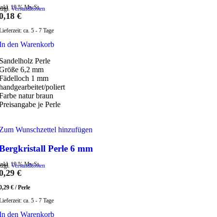
inkl. 19 % MwSt.
zzgl.
Versandkosten
0,18
€
Lieferzeit:
ca. 5 - 7 Tage
In den Warenkorb
Sandelholz Perle
Größe 6,2 mm
Fädelloch 1 mm
handgearbeitet/poliert
Farbe natur braun
Preisangabe je Perle
Zum Wunschzettel hinzufügen
Bergkristall Perle 6 mm
inkl. 19 % MwSt.
zzgl.
Versandkosten
0,29
€
0,29
€
/
Perle
Lieferzeit:
ca. 5 - 7 Tage
In den Warenkorb