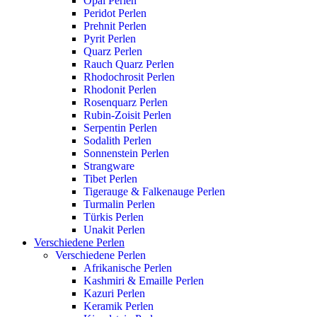
Opal Perlen
Peridot Perlen
Prehnit Perlen
Pyrit Perlen
Quarz Perlen
Rauch Quarz Perlen
Rhodochrosit Perlen
Rhodonit Perlen
Rosenquarz Perlen
Rubin-Zoisit Perlen
Serpentin Perlen
Sodalith Perlen
Sonnenstein Perlen
Strangware
Tibet Perlen
Tigerauge & Falkenauge Perlen
Turmalin Perlen
Türkis Perlen
Unakit Perlen
Verschiedene Perlen
Verschiedene Perlen
Afrikanische Perlen
Kashmiri & Emaille Perlen
Kazuri Perlen
Keramik Perlen