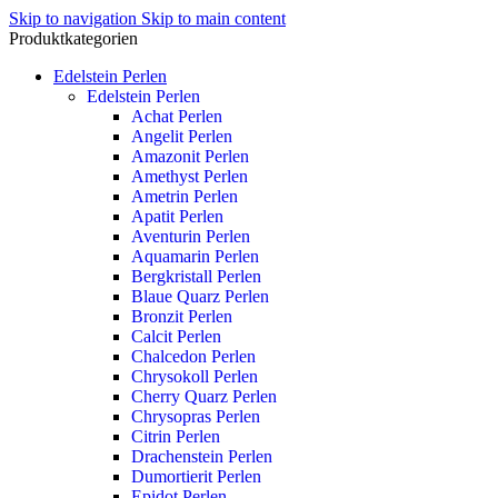
Skip to navigation
Skip to main content
Produktkategorien
Edelstein Perlen
Edelstein Perlen
Achat Perlen
Angelit Perlen
Amazonit Perlen
Amethyst Perlen
Ametrin Perlen
Apatit Perlen
Aventurin Perlen
Aquamarin Perlen
Bergkristall Perlen
Blaue Quarz Perlen
Bronzit Perlen
Calcit Perlen
Chalcedon Perlen
Chrysokoll Perlen
Cherry Quarz Perlen
Chrysopras Perlen
Citrin Perlen
Drachenstein Perlen
Dumortierit Perlen
Epidot Perlen