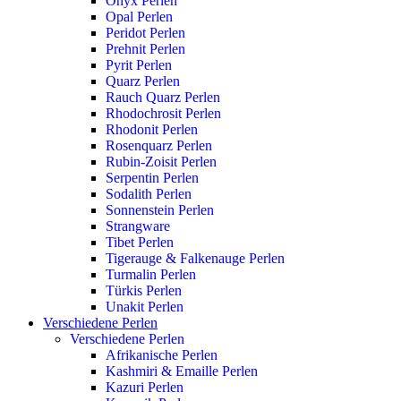
Onyx Perlen
Opal Perlen
Peridot Perlen
Prehnit Perlen
Pyrit Perlen
Quarz Perlen
Rauch Quarz Perlen
Rhodochrosit Perlen
Rhodonit Perlen
Rosenquarz Perlen
Rubin-Zoisit Perlen
Serpentin Perlen
Sodalith Perlen
Sonnenstein Perlen
Strangware
Tibet Perlen
Tigerauge & Falkenauge Perlen
Turmalin Perlen
Türkis Perlen
Unakit Perlen
Verschiedene Perlen
Verschiedene Perlen
Afrikanische Perlen
Kashmiri & Emaille Perlen
Kazuri Perlen