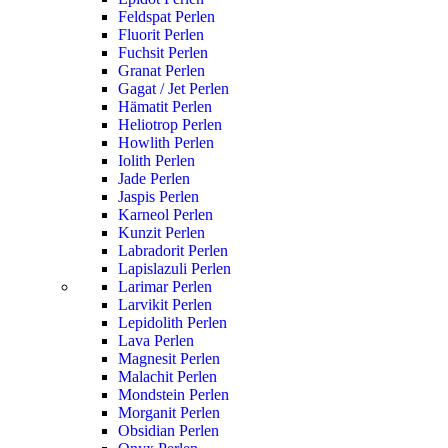
Feldspat Perlen
Fluorit Perlen
Fuchsit Perlen
Granat Perlen
Gagat / Jet Perlen
Hämatit Perlen
Heliotrop Perlen
Howlith Perlen
Iolith Perlen
Jade Perlen
Jaspis Perlen
Karneol Perlen
Kunzit Perlen
Labradorit Perlen
Lapislazuli Perlen
Larimar Perlen
Larvikit Perlen
Lepidolith Perlen
Lava Perlen
Magnesit Perlen
Malachit Perlen
Mondstein Perlen
Morganit Perlen
Obsidian Perlen