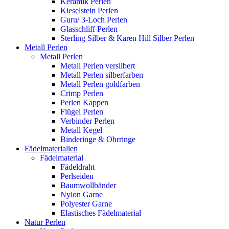
Keramik Perlen
Kieselstein Perlen
Guru/ 3-Loch Perlen
Glasschliff Perlen
Sterling Silber & Karen Hill Silber Perlen
Metall Perlen
Metall Perlen
Metall Perlen versilbert
Metall Perlen silberfarben
Metall Perlen goldfarben
Crimp Perlen
Perlen Kappen
Flügel Perlen
Verbinder Perlen
Metall Kegel
Binderinge & Ohrringe
Fädelmaterialien
Fädelmaterial
Fädeldraht
Perlseiden
Baumwollbänder
Nylon Garne
Polyester Garne
Elastisches Fädelmaterial
Natur Perlen