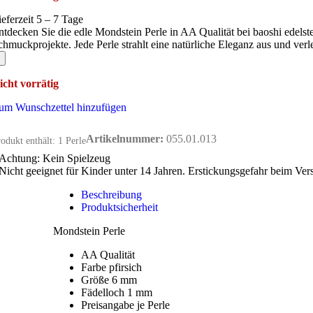
ieferzeit 5 – 7 Tage
ntdecken Sie die edle Mondstein Perle in AA Qualität bei baoshi edelst
chmuckprojekte. Jede Perle strahlt eine natürliche Eleganz aus und ver
icht vorrätig
um Wunschzettel hinzufügen
Artikelnummer:
055.01.013
odukt enthält: 1
Perle
Achtung: Kein Spielzeug
Nicht geeignet für Kinder unter 14 Jahren. Erstickungsgefahr beim Ver
Beschreibung
Produktsicherheit
Mondstein Perle
AA Qualität
Farbe pfirsich
Größe 6 mm
Fädelloch 1 mm
Preisangabe je Perle