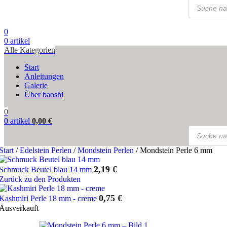
Products
search
0
0
artikel
Alle Kategorien
Start
Anleitungen
Galerie
Über baoshi
0
0
artikel
0,00
€
Products
search
Start
/
Edelstein Perlen
/
Mondstein Perlen
/
Mondstein Perle 6 mm
2,19
€
Schmuck Beutel blau 14 mm
Zurück zu den Produkten
0,75
€
Kashmiri Perle 18 mm - creme
Ausverkauft