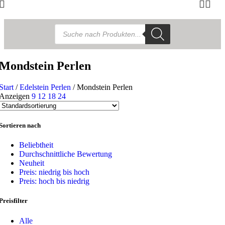
Products
search
Mondstein Perlen
Start
/
Edelstein Perlen
/
Mondstein Perlen
Anzeigen
9
12
18
24
Sortieren nach
Beliebtheit
Durchschnittliche Bewertung
Neuheit
Preis: niedrig bis hoch
Preis: hoch bis niedrig
Preisfilter
Alle