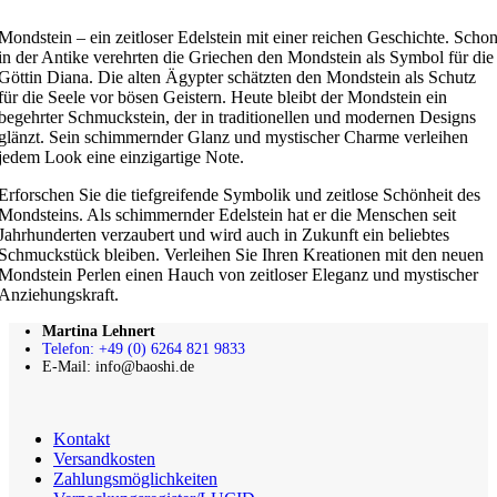
Mondstein – ein zeitloser Edelstein mit einer reichen Geschichte. Scho
in der Antike verehrten die Griechen den Mondstein als Symbol für die
Göttin Diana. Die alten Ägypter schätzten den Mondstein als Schutz
für die Seele vor bösen Geistern. Heute bleibt der Mondstein ein
begehrter Schmuckstein, der in traditionellen und modernen Designs
glänzt. Sein schimmernder Glanz und mystischer Charme verleihen
jedem Look eine einzigartige Note.
Erforschen Sie die tiefgreifende Symbolik und zeitlose Schönheit des
Mondsteins. Als schimmernder Edelstein hat er die Menschen seit
Jahrhunderten verzaubert und wird auch in Zukunft ein beliebtes
Schmuckstück bleiben. Verleihen Sie Ihren Kreationen mit den neuen
Mondstein Perlen einen Hauch von zeitloser Eleganz und mystischer
Anziehungskraft.
Martina Lehnert
Telefon: +49 (0) 6264 821 9833
E-Mail: info@baoshi.de
Kontakt
Versandkosten
Zahlungsmöglichkeiten