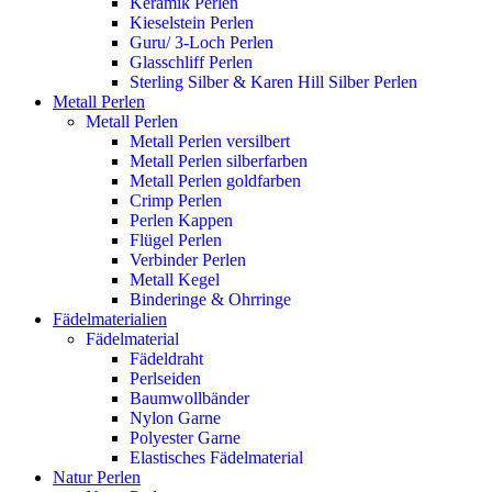
Keramik Perlen
Kieselstein Perlen
Guru/ 3-Loch Perlen
Glasschliff Perlen
Sterling Silber & Karen Hill Silber Perlen
Metall Perlen
Metall Perlen
Metall Perlen versilbert
Metall Perlen silberfarben
Metall Perlen goldfarben
Crimp Perlen
Perlen Kappen
Flügel Perlen
Verbinder Perlen
Metall Kegel
Binderinge & Ohrringe
Fädelmaterialien
Fädelmaterial
Fädeldraht
Perlseiden
Baumwollbänder
Nylon Garne
Polyester Garne
Elastisches Fädelmaterial
Natur Perlen