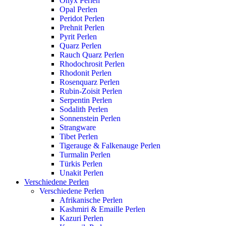
Onyx Perlen
Opal Perlen
Peridot Perlen
Prehnit Perlen
Pyrit Perlen
Quarz Perlen
Rauch Quarz Perlen
Rhodochrosit Perlen
Rhodonit Perlen
Rosenquarz Perlen
Rubin-Zoisit Perlen
Serpentin Perlen
Sodalith Perlen
Sonnenstein Perlen
Strangware
Tibet Perlen
Tigerauge & Falkenauge Perlen
Turmalin Perlen
Türkis Perlen
Unakit Perlen
Verschiedene Perlen
Verschiedene Perlen
Afrikanische Perlen
Kashmiri & Emaille Perlen
Kazuri Perlen