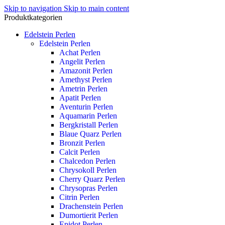
Skip to navigation
Skip to main content
Produktkategorien
Edelstein Perlen
Edelstein Perlen
Achat Perlen
Angelit Perlen
Amazonit Perlen
Amethyst Perlen
Ametrin Perlen
Apatit Perlen
Aventurin Perlen
Aquamarin Perlen
Bergkristall Perlen
Blaue Quarz Perlen
Bronzit Perlen
Calcit Perlen
Chalcedon Perlen
Chrysokoll Perlen
Cherry Quarz Perlen
Chrysopras Perlen
Citrin Perlen
Drachenstein Perlen
Dumortierit Perlen
Epidot Perlen