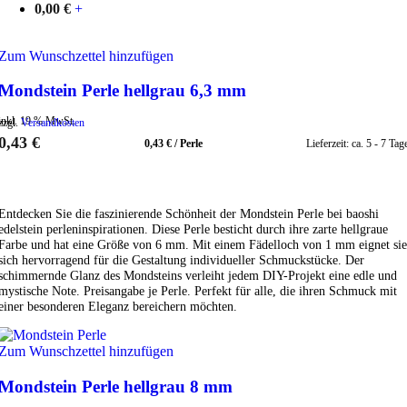
0,00
€
+
Zum Wunschzettel hinzufügen
Mondstein Perle hellgrau 6,3 mm
inkl. 19 % MwSt.
zzgl.
Versandkosten
0,43
€
0,43
€
/
Perle
Lieferzeit:
ca. 5 - 7 Tag
IN DEN WARENKORB
Entdecken Sie die faszinierende Schönheit der Mondstein Perle bei baoshi
edelstein perleninspirationen. Diese Perle besticht durch ihre zarte hellgraue
Farbe und hat eine Größe von 6 mm. Mit einem Fädelloch von 1 mm eignet sie
sich hervorragend für die Gestaltung individueller Schmuckstücke. Der
schimmernde Glanz des Mondsteins verleiht jedem DIY-Projekt eine edle und
mystische Note. Preisangabe je Perle. Perfekt für alle, die ihren Schmuck mit
einer besonderen Eleganz bereichern möchten.
Zum Wunschzettel hinzufügen
Mondstein Perle hellgrau 8 mm