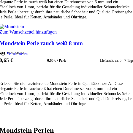
elegante Perle in rauch weiß hat einen Durchmesser von 6 mm und ein
Fädelloch von 1 mm, perfekt für die Gestaltung individueller Schmuckstücke.
Jede Perle überzeugt durch ihre natürliche Schönheit und Qualität. Preisangabe
je Perle. Ideal für Ketten, Armbänder und Ohrringe.
Zum Wunschzettel hinzufügen
Mondstein Perle rauch weiß 8 mm
inkl. 19 % MwSt.
zzgl.
Versandkosten
0,65
€
0,65
€
/
Perle
Lieferzeit:
ca. 5 - 7 Tag
IN DEN WARENKORB
Erleben Sie die faszinierende Mondstein Perle in Qualitätsklasse A. Diese
elegante Perle in rauchweiß hat einen Durchmesser von 8 mm und ein
Fädelloch von 1 mm, perfekt für die Gestaltung individueller Schmuckstücke.
Jede Perle überzeugt durch ihre natürliche Schönheit und Qualität. Preisangabe
je Perle. Ideal für Ketten, Armbänder und Ohrringe.
Mondstein Perlen