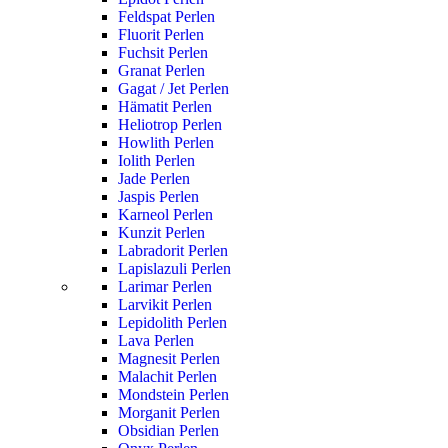
Feldspat Perlen
Fluorit Perlen
Fuchsit Perlen
Granat Perlen
Gagat / Jet Perlen
Hämatit Perlen
Heliotrop Perlen
Howlith Perlen
Iolith Perlen
Jade Perlen
Jaspis Perlen
Karneol Perlen
Kunzit Perlen
Labradorit Perlen
Lapislazuli Perlen
Larimar Perlen
Larvikit Perlen
Lepidolith Perlen
Lava Perlen
Magnesit Perlen
Malachit Perlen
Mondstein Perlen
Morganit Perlen
Obsidian Perlen