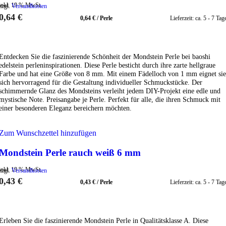
inkl. 19 % MwSt.
zzgl.
Versandkosten
0,64
€
0,64
€
/
Perle
Lieferzeit:
ca. 5 - 7 Tag
IN DEN WARENKORB
Entdecken Sie die faszinierende Schönheit der Mondstein Perle bei baoshi
edelstein perleninspirationen. Diese Perle besticht durch ihre zarte hellgraue
Farbe und hat eine Größe von 8 mm. Mit einem Fädelloch von 1 mm eignet sie
sich hervorragend für die Gestaltung individueller Schmuckstücke. Der
schimmernde Glanz des Mondsteins verleiht jedem DIY-Projekt eine edle und
mystische Note. Preisangabe je Perle. Perfekt für alle, die ihren Schmuck mit
einer besonderen Eleganz bereichern möchten.
Zum Wunschzettel hinzufügen
Mondstein Perle rauch weiß 6 mm
inkl. 19 % MwSt.
zzgl.
Versandkosten
0,43
€
0,43
€
/
Perle
Lieferzeit:
ca. 5 - 7 Tag
IN DEN WARENKORB
Erleben Sie die faszinierende Mondstein Perle in Qualitätsklasse A. Diese